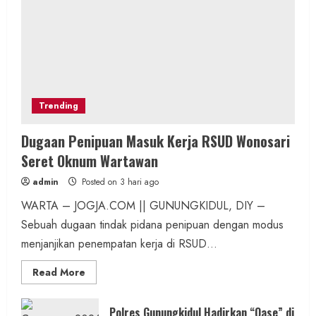
Trending
Dugaan Penipuan Masuk Kerja RSUD Wonosari
Seret Oknum Wartawan
admin
Posted on 3 hari ago
WARTA – JOGJA.COM || GUNUNGKIDUL, DIY –
Sebuah dugaan tindak pidana penipuan dengan modus
menjanjikan penempatan kerja di RSUD...
Read
Read More
more
about
Dugaan
Penipuan
Polres Gunungkidul Hadirkan “Oase” di