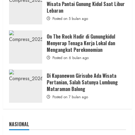
Wisata Pantai Gunung Kidul Saat Libur
Kekinian
2 min read
Lebaran
Posted on 5 bulan ago
On The Rock Hadir di Gunungkidul
WARTA YOGYAKARTA
Menyerap Tenaga Kerja Lokal dan
Gubernur DIY Lantik Sembilan Pejabat
Mengangkat Perekonomian
Tinggi, Aris Prasena Jabat Kadis PUPESDM
Posted on 6 bulan ago
DIY
admin
Posted on 12 jam ago
Di Kapanewon Girisubo Ada Wisata
Pertanian, Salah Satunya Lumbung
Mataraman Balong
Posted on 7 bulan ago
NASIONAL