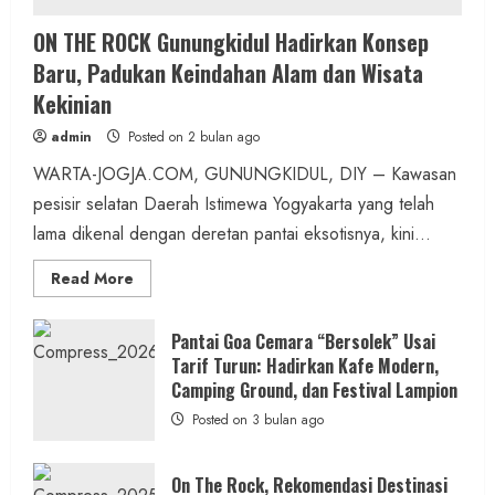
Berita Jateng
ON THE ROCK Gunungkidul Hadirkan Konsep
Kebakaran Hanguskan Kantin dan Gudang
Baru, Padukan Keindahan Alam dan Wisata
SD Negeri 1 Jerukan, Polsek Juwangi
Kekinian
Lakukan Olah TKP
admin
Posted on 2 bulan ago
admin
Posted on 9 jam ago
WARTA-JOGJA.COM, GUNUNGKIDUL, DIY – Kawasan
pesisir selatan Daerah Istimewa Yogyakarta yang telah
1 min read
lama dikenal dengan deretan pantai eksotisnya, kini...
Read
Read More
more
about
ON
Berita Daerah
THE
Pantai Goa Cemara “Bersolek” Usai
ROCK
Lomba Pengagungan Kalurahan Balong:
Tarif Turun: Hadirkan Kafe Modern,
Gunungkidul
Hadirkan
Camping Ground, dan Festival Lampion
Merayakan HUT ke-81 RI untuk
Konsep
Baru,
Posted on 3 bulan ago
Memperkokoh Persatuan dan Nasionalisme
Padukan
Keindahan
Alam
admin
Posted on 9 jam ago
dan
On The Rock, Rekomendasi Destinasi
Wisata