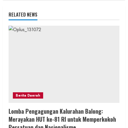
n
u
RELATED NEWS
e
R
e
a
d
i
n
Berita Daerah
g
Lomba Pengagungan Kalurahan Balong:
Merayakan HUT ke-81 RI untuk Memperkokoh
Persatuan dan Nasionalisme