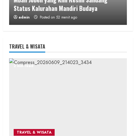
Status Kalurahan Mandiri Budaya
admin
Posted on 52 menit ago
2 min read
TRAVEL & WISATA
Berita KUA Semugih, DIY
2 min read
Keutamaan Sholawat dan Kunci Hidup
Tenang Jadi Materi Utama Pengajian
Aparat Margosari
admin
Posted on 1 jam ago
1 min read
TRAVEL & WISATA