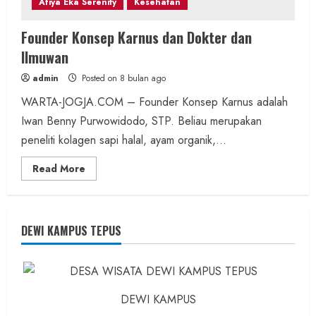
Afiya Eka Serenity
Kesehatan
Founder Konsep Karnus dan Dokter dan
Ilmuwan
admin
Posted on 8 bulan ago
WARTA-JOGJA.COM – Founder Konsep Karnus adalah
Iwan Benny Purwowidodo, STP. Beliau merupakan
peneliti kolagen sapi halal, ayam organik,...
Read
Read More
more
about
Founder
Konsep
Karnus
dan
DEWI KAMPUS TEPUS
Dokter
dan
Ilmuwan
DEWI KAMPUS