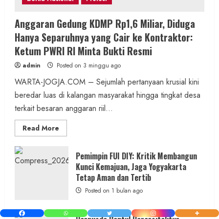
Anggaran Gedung KDMP Rp1,6 Miliar, Diduga
Hanya Separuhnya yang Cair ke Kontraktor:
Ketum PWRI RI Minta Bukti Resmi
admin
Posted on 3 minggu ago
WARTA-JOGJA.COM – Sejumlah pertanyaan krusial kini
beredar luas di kalangan masyarakat hingga tingkat desa
terkait besaran anggaran riil...
Read
Read More
more
about
Anggaran
Gedung
Pemimpin FUI DIY: Kritik Membangun
KDMP
Kunci Kemajuan, Jaga Yogyakarta
Rp1,6
Miliar,
Tetap Aman dan Tertib
Diduga
Hanya
Posted on 1 bulan ago
Separuhnya
yang
Cair
ke