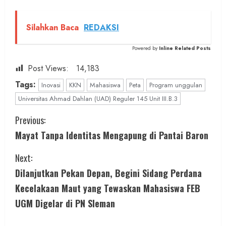
Silahkan Baca
REDAKSI
Powered by
Inline Related Posts
Post Views:
14,183
Tags:
Inovasi
KKN
Mahasiswa
Peta
Program unggulan
Universitas Ahmad Dahlan (UAD) Reguler 145 Unit III.B.3
C
Previous:
Mayat Tanpa Identitas Mengapung di Pantai Baron
o
Next:
n
Dilanjutkan Pekan Depan, Begini Sidang Perdana
t
Kecelakaan Maut yang Tewaskan Mahasiswa FEB
i
UGM Digelar di PN Sleman