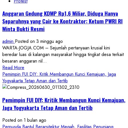
Protest
Anggaran Gedung KDMP Rp1,6 Miliar, Diduga Hanya
Separuhnya yang Cair ke Kontraktor: Ketum PWRI RI
Minta Bukti Resmi
admin
Posted on 3 minggu ago
WARTA-JOGJA.COM – Sejumlah pertanyaan krusial kini
beredar luas di kalangan masyarakat hingga tingkat desa terkait
besaran anggaran riil...
Read
Read More
more
Pemimpin FUI DIY: Kritik Membangun Kunci Kemajuan, Jaga
about
Yogyakarta Tetap Aman dan Tertib
Anggaran
Gedung
Pemimpin FUI DIY: Kritik Membangun Kunci Kemajuan,
KDMP
Rp1,6
Jaga Yogyakarta Tetap Aman dan Tertib
Miliar,
Diduga
Posted on 1 bulan ago
Hanya
Perpusda Bantul Berarsitektur Megah, Fasilitas Penunjang