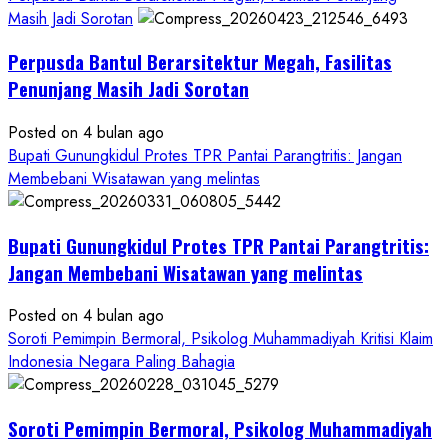
Separuhnya
Masih Jadi Sorotan
yang
Perpusda Bantul Berarsitektur Megah, Fasilitas
Cair
ke
Penunjang Masih Jadi Sorotan
Kontraktor:
Posted on 4 bulan ago
Ketum
Bupati Gunungkidul Protes TPR Pantai Parangtritis: Jangan
PWRI
Membebani Wisatawan yang melintas
RI
Minta
Bukti
Bupati Gunungkidul Protes TPR Pantai Parangtritis:
Resmi
Jangan Membebani Wisatawan yang melintas
Posted on 4 bulan ago
Soroti Pemimpin Bermoral, Psikolog Muhammadiyah Kritisi Klaim
Indonesia Negara Paling Bahagia
Soroti Pemimpin Bermoral, Psikolog Muhammadiyah