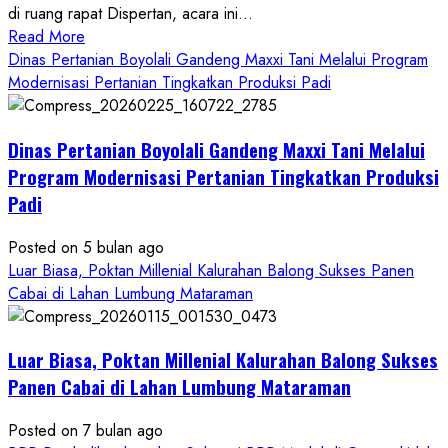
di ruang rapat Dispertan, acara ini...
Read
Read More
more
Dinas Pertanian Boyolali Gandeng Maxxi Tani Melalui Program
about
Modernisasi Pertanian Tingkatkan Produksi Padi
Dinas
Pertanian
Dinas Pertanian Boyolali Gandeng Maxxi Tani Melalui
Boyolali
Gelar
Program Modernisasi Pertanian Tingkatkan Produksi
Pelatihan
Padi
Budidaya
Singkong
Posted on 5 bulan ago
Wujudkan
Luar Biasa, Poktan Millenial Kalurahan Balong Sukses Panen
Ketahanan
Cabai di Lahan Lumbung Mataraman
Pangan
Kesejahteraan
Petani
Luar Biasa, Poktan Millenial Kalurahan Balong Sukses
Panen Cabai di Lahan Lumbung Mataraman
Posted on 7 bulan ago