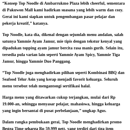
“Konsep Top Noodle di Ambarrukmo Plaza lebih cheerful, sementara
di Pakuwon Mall kami hadirkan suasana yang lebih warm dan cozy.
Gerai ini kami siapkan untuk pengembangan pasar pelajar dan
pekerja kreatif,” katanya.
Top Noodle, kata dia, dikenal dengan sejumlah menu andalan, salah
satunya Yammie Ayam Jamur, mie tipis dengan tekstur kenyal yang
dipadukan topping ayam jamur bercita rasa manis gurih. Selain itu,
tersedia pula varian lain seperti Yammie Ayam Spicy, Yammie Tiga
Jamur, hingga Yammie Duo Panggang.
“Top Noodle juga menghadirkan pilihan seperti Kombinasi BBQ dan
Seafood Telur Asin yang kerap menjadi favorit keluarga. Seluruh
menu tersebut telah mengantongi sertifikasi halal.
Harga menu yang ditawarkan cukup terjangkau, mulai dari Rp
19.000-an, sehingga menyasar pelajar, mahasiswa, hingga keluarga
yang ingin bersantai di pusat perbelanjaan,” ungkap Agus.
Dalam rangka pembukaan gerai, Top Noodle menghadirkan promo
Bestea Time seharga Rp 59.999 nett, yang terdiri dari tiga item