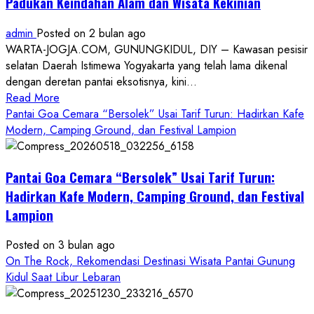
Padukan Keindahan Alam dan Wisata Kekinian
admin
Posted on 2 bulan ago
WARTA-JOGJA.COM, GUNUNGKIDUL, DIY – Kawasan pesisir
selatan Daerah Istimewa Yogyakarta yang telah lama dikenal
dengan deretan pantai eksotisnya, kini...
Read
Read More
more
Pantai Goa Cemara “Bersolek” Usai Tarif Turun: Hadirkan Kafe
about
Modern, Camping Ground, dan Festival Lampion
ON
THE
Pantai Goa Cemara “Bersolek” Usai Tarif Turun:
ROCK
Gunungkidul
Hadirkan Kafe Modern, Camping Ground, dan Festival
Hadirkan
Lampion
Konsep
Baru,
Posted on 3 bulan ago
Padukan
On The Rock, Rekomendasi Destinasi Wisata Pantai Gunung
Keindahan
Kidul Saat Libur Lebaran
Alam
dan