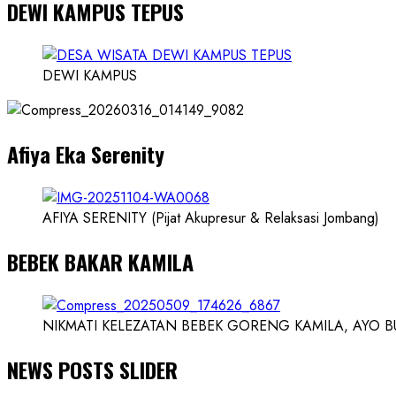
DEWI KAMPUS TEPUS
about
Founder
Konsep
Karnus
DEWI KAMPUS
dan
Dokter
dan
Afiya Eka Serenity
Ilmuwan
AFIYA SERENITY (Pijat Akupresur & Relaksasi Jombang)
BEBEK BAKAR KAMILA
NIKMATI KELEZATAN BEBEK GORENG KAMILA, AYO BUK
NEWS POSTS SLIDER