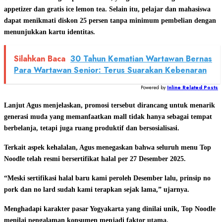
appetizer dan gratis ice lemon tea. Selain itu, pelajar dan mahasiswa
dapat menikmati diskon 25 persen tanpa minimum pembelian dengan
menunjukkan kartu identitas.
Silahkan Baca
30 Tahun Kematian Wartawan Bernas
Para Wartawan Senior: Terus Suarakan Kebenaran
Powered by
Inline Related Posts
Lanjut Agus menjelaskan, promosi tersebut dirancang untuk menarik
generasi muda yang memanfaatkan mall tidak hanya sebagai tempat
berbelanja, tetapi juga ruang produktif dan bersosialisasi.
Terkait aspek kehalalan, Agus menegaskan bahwa seluruh menu Top
Noodle telah resmi bersertifikat halal per 27 Desember 2025.
“Meski sertifikasi halal baru kami peroleh Desember lalu, prinsip no
pork dan no lard sudah kami terapkan sejak lama,” ujarnya.
Menghadapi karakter pasar Yogyakarta yang dinilai unik, Top Noodle
menilai pengalaman konsumen menjadi faktor utama.