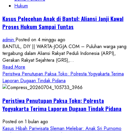
Hukum
Kasus Pelecehan Anak di Bantul: Aliansi Janji Kawal
Proses Hukum Sampai Tuntas
admin
Posted on 4 minggu ago
BANTUL, DIY || WARTA-JOGJA.COM – Puluhan warga yang
tergabung dalam Aliansi Rakyat Peduli Indonesia (ARPI),
Gerakan Rakyat Sejahtera (GRS),...
Read
Read More
more
Peristiwa Penutupan Paksa Toko: Polresta Yogyakarta Terima
about
Laporan Dugaan Tindak Pidana
Kasus
Pelecehan
Peristiwa Penutupan Paksa Toko: Polresta
Anak
di
Yogyakarta Terima Laporan Dugaan Tindak Pidana
Bantul:
Aliansi
Posted on 1 bulan ago
Janji
Kasus Hibah Pariwisata Sleman Melebar: Anak Sri Purnomo