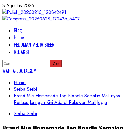
Skip
8 Agustus 2026
to
content
Primary
Blog
Menu
Home
PEDOMAN MEDIA SIBER
REDAKSI
Cari
untuk:
WARTA-JOGJA.COM
Home
Serba-Serbi
Brand Mie Homemade Top Noodle Semakin Mak nyos
Perluas Jaringan Kini Ada di Pakuwon Mall Jogja
Serba-Serbi
Brand Mie Homemade Top Noodle Semakin