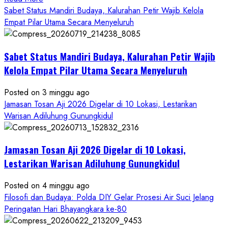
more
Sabet Status Mandiri Budaya, Kalurahan Petir Wajib Kelola
about
Empat Pilar Utama Secara Menyeluruh
Dihadiri
Tokoh
Sabet Status Mandiri Budaya, Kalurahan Petir Wajib
Nasional,
Ruwatan
Kelola Empat Pilar Utama Secara Menyeluruh
Ageng
Petilasan
Posted on 3 minggu ago
Sendangwangi
Jamasan Tosan Aji 2026 Digelar di 10 Lokasi, Lestarikan
Mohon
Warisan Adiluhung Gunungkidul
Restu
Memayu
Jamasan Tosan Aji 2026 Digelar di 10 Lokasi,
Hayuning
Bawono
Lestarikan Warisan Adiluhung Gunungkidul
Posted on 4 minggu ago
Filosofi dan Budaya: Polda DIY Gelar Prosesi Air Suci Jelang
Peringatan Hari Bhayangkara ke-80