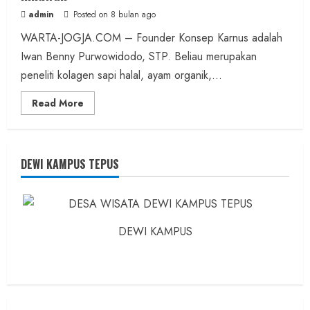
admin
Posted on 8 bulan ago
WARTA-JOGJA.COM – Founder Konsep Karnus adalah
Iwan Benny Purwowidodo, STP. Beliau merupakan
peneliti kolagen sapi halal, ayam organik,...
Read
Read More
more
about
Founder
Konsep
Karnus
dan
DEWI KAMPUS TEPUS
Dokter
dan
Ilmuwan
DEWI KAMPUS