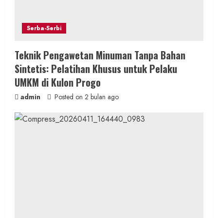
i
n
Serba-Serbi
g
Teknik Pengawetan Minuman Tanpa Bahan
Sintetis: Pelatihan Khusus untuk Pelaku
UMKM di Kulon Progo
admin
Posted on 2 bulan ago