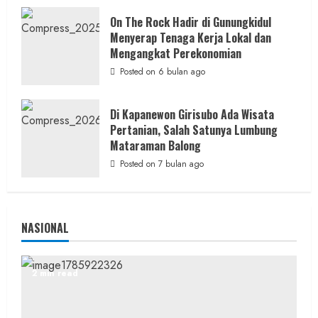
On The Rock Hadir di Gunungkidul
Berita Peristiwa
Menyerap Tenaga Kerja Lokal dan
Rem Blong, Truk Hino Tabrak Truk Canter
Mengangkat Perekonomian
di Jalur Jogja–Wonosari, Kedua Kendaraan
Posted on 6 bulan ago
Terguling
admin
Posted on 4 jam ago
Di Kapanewon Girisubo Ada Wisata
Pertanian, Salah Satunya Lumbung
Mataraman Balong
Posted on 7 bulan ago
NASIONAL
2 min read