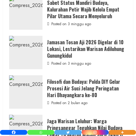
Tokoh
Sabet Status Mandiri Budaya,
Nasional,
Kalurahan Petir Wajib Kelola Empat
Ruwatan
Ageng
Pilar Utama Secara Menyeluruh
Petilasan
Sendangwangi
Posted on 3 minggu ago
Mohon
Restu
Memayu
Hayuning
Jamasan Tosan Aji 2026 Digelar di 10
Bawono
Lokasi, Lestarikan Warisan Adiluhung
Gunungkidul
Posted on 3 minggu ago
Filosofi dan Budaya: Polda DIY Gelar
Prosesi Air Suci Jelang Peringatan
Hari Bhayangkara ke-80
Posted on 2 bulan ago
Jaga Warisan Leluhur: Warga
Pringsanggar Teguhkan Nilai Budaya
Lewat Tirakatan Malam Suro 1448 H