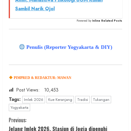
Sambil Narik Ojol
Powered by
Inline Related Posts
Penulis (Reporter Yogyakarta & DIY)
PIMPRED & REDAKTUR: MAWAN
Post Views:
10,453
Tags:
Imlek 2026
Kue Keranjang
Tradisi
Tukangan
Yogyakarta
C
Previous:
Jelang Imlek 2026, Stasiun di Jogja dipenuhi