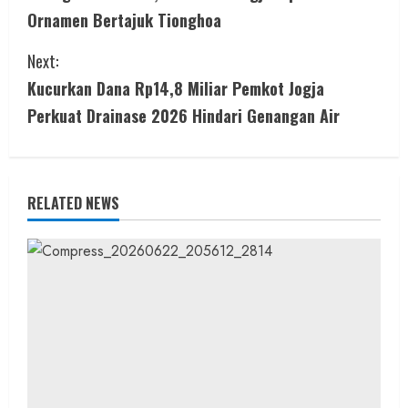
o
Ornamen Bertajuk Tionghoa
n
Next:
t
Kucurkan Dana Rp14,8 Miliar Pemkot Jogja
i
Perkuat Drainase 2026 Hindari Genangan Air
n
u
RELATED NEWS
e
R
e
a
d