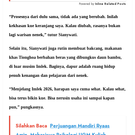
Powered by
Inline Related Posts
“Prosesnya dari dulu sama, tidak ada yang berubah. Inilah
kekhasan kue keranjang saya. Kalau diubah, rasanya bukan
lagi warisan nenek,” tutur Sianywati.
Selain itu, Sianywati juga rutin membuat bakcang, makanan
khas Tionghoa berbahan beras yang dibungkus daun bambu,
di luar musim Imlek. Baginya, dapur adalah ruang hidup
penuh kenangan dan pelajaran dari nenek.
“Menjelang Imlek 2026, harapan saya cuma sehat. Kalau sehat,
bisa terus bikin kue. Bisa nerusin usaha ini sampai kapan
pun,” pungkasnya.
Silahkan Baca
Perjuangan Mandiri Ryaas
Amin, Mahasiswa Psikologi UGM Kuliah