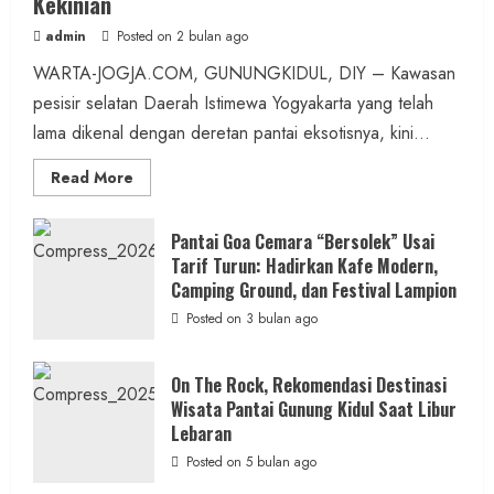
Konsisten Jalankan Misi Kemanusiaan
Kekinian
Sesuai Program Kerja
admin
Posted on 2 bulan ago
admin
Posted on 4 jam ago
WARTA-JOGJA.COM, GUNUNGKIDUL, DIY – Kawasan
pesisir selatan Daerah Istimewa Yogyakarta yang telah
1 min read
lama dikenal dengan deretan pantai eksotisnya, kini...
Read
Read More
more
about
ON
Berita Peristiwa
THE
Pantai Goa Cemara “Bersolek” Usai
ROCK
Tarif Turun: Hadirkan Kafe Modern,
Gencarkan KRYD, Polda DIY Sita 13.817
Gunungkidul
Hadirkan
Camping Ground, dan Festival Lampion
Botol Miras Ilegal dan Oplosan Selama
Konsep
Baru,
Posted on 3 bulan ago
Semester I Tahun 2026
Padukan
Keindahan
Alam
admin
Posted on 4 jam ago
dan
On The Rock, Rekomendasi Destinasi
Wisata
Wisata Pantai Gunung Kidul Saat Libur
Kekinian
2 min read
Lebaran
Posted on 5 bulan ago