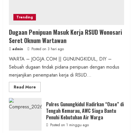
Trending
Dugaan Penipuan Masuk Kerja RSUD Wonosari
Seret Oknum Wartawan
admin
Posted on 3 hari ago
WARTA – JOGJA.COM || GUNUNGKIDUL, DIY –
Sebuah dugaan tindak pidana penipuan dengan modus
menjanjikan penempatan kerja di RSUD...
Read
Read More
more
about
Dugaan
Penipuan
Polres Gunungkidul Hadirkan “Oase” di
Masuk
Tengah Kemarau, AWC Siaga Bantu
Kerja
RSUD
Penuhi Kebutuhan Air Warga
Wonosari
Seret
Posted on 1 minggu ago
Oknum
Wartawan