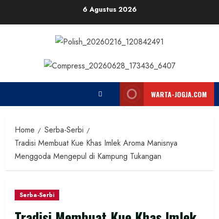
Skip
6 Agustus 2026
to
content
WARTA-JOGJA.COM
Home
Serba-Serbi
Tradisi Membuat Kue Khas Imlek Aroma Manisnya
Menggoda Mengepul di Kampung Tukangan
Serba-Serbi
Tradisi Membuat Kue Khas Imlek