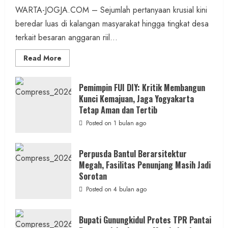
WARTA-JOGJA.COM – Sejumlah pertanyaan krusial kini
beredar luas di kalangan masyarakat hingga tingkat desa
terkait besaran anggaran riil...
Read
Read More
more
about
Anggaran
Gedung
Pemimpin FUI DIY: Kritik Membangun
KDMP
Kunci Kemajuan, Jaga Yogyakarta
Rp1,6
Miliar,
Tetap Aman dan Tertib
Diduga
Hanya
Posted on 1 bulan ago
Separuhnya
yang
Cair
ke
Perpusda Bantul Berarsitektur
Kontraktor:
Megah, Fasilitas Penunjang Masih Jadi
Ketum
PWRI
Sorotan
RI
Minta
Posted on 4 bulan ago
Bukti
Resmi
Bupati Gunungkidul Protes TPR Pantai