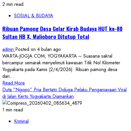
Tekanan
2 min read
Global,
SOSIAL & BUDAYA
IHGMA
DIY
Ribuan Pamong Desa Gelar Kirab Budaya HUT ke-80
Paparkan
Sultan HB X, Malioboro Ditutup Total
Strategi
Industri
admin
Posted on 4 bulan ago
Perhotelan
WARTA-JOGJA.COM, YOGYAKARTA – Suasana sakral
Tetap
bercampur semarak menyelimuti kawasan Titik Nol Kilometer
Bertahan
Yogyakarta pada Kamis (2/4/2026). Ribuan pamong desa
dan
dan...
Tumbuh
Read
Read More
more
Duta “Ngopo” Pria Bertato Diduga Pelaku Penganiayaan Viral
about
di Jalan Kerto Yogyakarta Diamankan
Ribuan
Pamong
1 min read
Desa
Kriminal
Gelar
Kirab