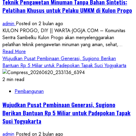
Teknik Pengawetan Minuman Tanpa Bahan Sintetis:
Gelar
Pelatihan Khusus untuk Pelaku UMKM di Kulon Progo
Prosesi
Air
admin
Posted on 2 bulan ago
Suci
KULON PROGO, DIY || WARTA-JOGJA.COM – Komunitas
Jelang
Sentra Sambelku Kulon Progo akan menyelenggarakan
Peringatan
pelatihan teknik pengawetan minuman yang aman, sehat,...
Hari
Read
Read More
Bhayangkara
more
Wujudkan Pusat Pembinaan Generasi, Sugiono Berikan
ke-
about
Bantuan Rp 5 Miliar untuk Padepokan Tapak Suci Yogyakarta
80
Teknik
Pengawetan
2 min read
Minuman
Pembangunan
Tanpa
Bahan
Wujudkan Pusat Pembinaan Generasi, Sugiono
Sintetis:
Berikan Bantuan Rp 5 Miliar untuk Padepokan Tapak
Pelatihan
Suci Yogyakarta
Khusus
untuk
admin
Posted on 2 bulan ago
Pelaku