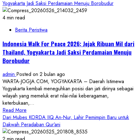
about
Yogyakarta Jadi Saksi Perdamaian Menuju Borobudur
Sebar
Kebaikan
4 min read
Iduladha
Berita Peristiwa
1447
H,
Indonesia Walk For Peace 2026: Jejak Ribuan Mil dari
Polda
Thailand, Yogyakarta Jadi Saksi Perdamaian Menuju
DIY
Borobudur
Salurkan
17
admin
Posted on 2 bulan ago
Hewan
WARTA-JOGJA.COM, YOGYAKARTA – Daerah Istimewa
Kurban
Yogyakarta kembali meneguhkan posisi dan jati dirinya sebagai
ke
wilayah yang memeluk erat nilai-nilai keberagaman,
Lembaga
keterbukaan,...
Sosial
Read
Read More
dan
more
Dari Mubes KORDA IIQ An-Nur, Lahir Pemimpin Baru untuk
Masyarakat
about
Dakwah Peradaban Qur’ani
Se-
Indonesia
DIY
Walk
2 min read