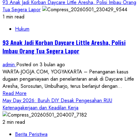
more
93 Anak Jadi Korban Daycare Little Aresha, Polisi Imbau Orang
about
Tua Segera Lapor
Danrem
1 min read
072
Hukum
Pastikan
Pengamanan
93 Anak Jadi Korban Daycare Little Aresha, Polisi
May
Imbau Orang Tua Segera Lapor
Day
Humanis
admin
Posted on 3 bulan ago
dan
WARTA-JOGJA.COM, YOGYAKARTA – Penanganan kasus
Kondusif
dugaan penganiayaan dan penelantaran anak di Daycare Little
Aresha, Sorosutan, Umbulharjo, terus berlanjut dengan...
Read
Read More
more
May Day 2026: Buruh DIY Desak Pengesahan RUU
about
Ketenagakerjaan dan Keadilan Kerja
93
Anak
2 min read
Jadi
Berita Peristiwa
Korban