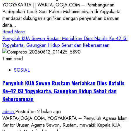
YOGYAKARTA || WARTA-JOGJA.COM – Pembangunan
UMKM
Padepokan Tapak Suci Putera Muhammadiyah di Yogyakarta
di
mendapat dukungan signifikan dengan penyerahan bantuan
Kulon
dana...
Progo
Read
Read More
more
Penyuluh KUA Sewon Rustam Meriahkan Dies Natalis Ke-42 ISI
about
Yogyakarta, Gaungkan Hidup Sehat dan Kebersamaan
Wujudkan
Pusat
1 min read
Pembinaan
SOSIAL
Generasi,
Sugiono
Penyuluh KUA Sewon Rustam Meriahkan Dies Natalis
Berikan
Ke-42 ISI Yogyakarta, Gaungkan Hidup Sehat dan
Bantuan
Kebersamaan
Rp
5
admin
Posted on 2 bulan ago
Miliar
WARTA-JOGJA.COM, YOGYAKARTA – Penyuluh Agama Islam
untuk
Kantor Urusan Agama Sewon, Rustam, mewakili Kepala KUA
Padepokan