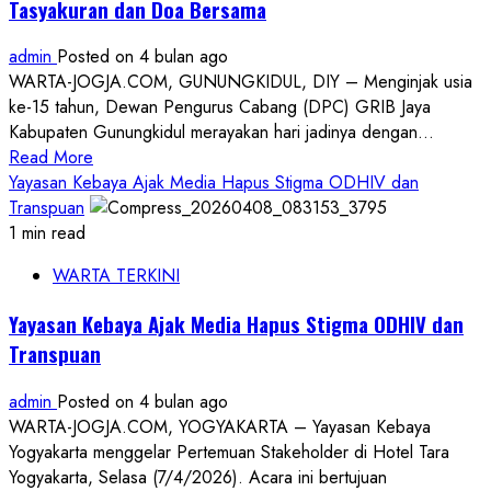
Tasyakuran dan Doa Bersama
Kewek,
Satpol
admin
Posted on 4 bulan ago
PP
WARTA-JOGJA.COM, GUNUNGKIDUL, DIY – Menginjak usia
Tegas
ke-15 tahun, Dewan Pengurus Cabang (DPC) GRIB Jaya
Bertindak
Kabupaten Gunungkidul merayakan hari jadinya dengan...
Read
Read More
more
Yayasan Kebaya Ajak Media Hapus Stigma ODHIV dan
about
Transpuan
HUT
1 min read
ke-
WARTA TERKINI
15
GRIB
Yayasan Kebaya Ajak Media Hapus Stigma ODHIV dan
Jaya
Transpuan
Gunungkidul
Penuh
admin
Posted on 4 bulan ago
Makna,
WARTA-JOGJA.COM, YOGYAKARTA – Yayasan Kebaya
Gelar
Yogyakarta menggelar Pertemuan Stakeholder di Hotel Tara
Tasyakuran
Yogyakarta, Selasa (7/4/2026). Acara ini bertujuan
dan