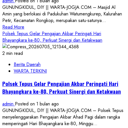
admin
Posted on 1 bulan ago
Penanganan
GUNUNGKIDUL, DIY || WARTA-JOGJA.COM – Masjid Al
Tindak
Amin yang berlokasi di Padukuhan Watumengkurep, Kalurahan
Pidana
Petir, Kecamatan Rongkop, merupakan satu-satunya...
Read
Read More
more
Polsek Tepus Gelar Pengajian Akbar Peringati Hari
about
Bhayangkara ke-80, Perkuat Sinergi dan Ketakwaan
Genap
Satu
2 min read
Tahun,
Berita Daerah
Baitul
WARTA TERKINI
Mal
Masjid
Polsek Tepus Gelar Pengajian Akbar Peringati Hari
Al
Bhayangkara ke-80, Perkuat Sinergi dan Ketakwaan
Amin
Petir
admin
Posted on 1 bulan ago
Salurkan
GUNUNGKIDUL, DIY || WARTA-JOGJA.COM – Polsek Tepus
Rp7
menyelenggarakan Pengajian Akbar Ahad Pagi dalam rangka
Juta
memperingati Hari Bhayangkara ke-80, Minggu...
untuk