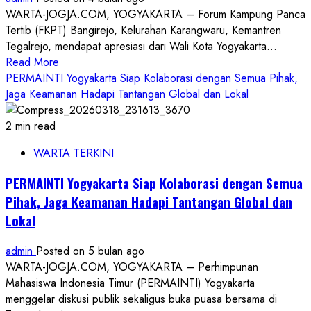
Viral
WARTA-JOGJA.COM, YOGYAKARTA – Forum Kampung Panca
di
Tertib (FKPT) Bangirejo, Kelurahan Karangwaru, Kemantren
Jalan
Tegalrejo, mendapat apresiasi dari Wali Kota Yogyakarta...
Kerto
Read
Read More
Yogyakarta
more
PERMAINTI Yogyakarta Siap Kolaborasi dengan Semua Pihak,
Diamankan
about
Jaga Keamanan Hadapi Tantangan Global dan Lokal
FKPT
Bangirejo
2 min read
Dapat
WARTA TERKINI
Apresiasi
Wali
PERMAINTI Yogyakarta Siap Kolaborasi dengan Semua
Kota
Pihak, Jaga Keamanan Hadapi Tantangan Global dan
Usai
Lokal
Paparkan
Penanganan
admin
Posted on 5 bulan ago
Sampah
WARTA-JOGJA.COM, YOGYAKARTA – Perhimpunan
Mahasiswa Indonesia Timur (PERMAINTI) Yogyakarta
menggelar diskusi publik sekaligus buka puasa bersama di