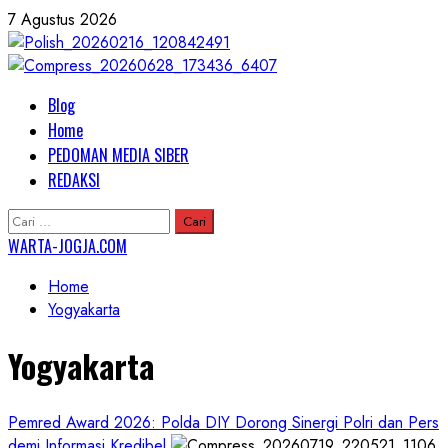
Skip
7 Agustus 2026
to
content
Primary
Blog
Menu
Home
PEDOMAN MEDIA SIBER
REDAKSI
Cari
untuk:
WARTA-JOGJA.COM
Home
Yogyakarta
Yogyakarta
Pemred Award 2026: Polda DIY Dorong Sinergi Polri dan Pers
demi Informasi Kredibel