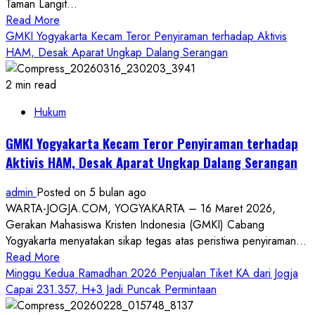
Taman Langit...
Read
Read More
more
GMKI Yogyakarta Kecam Teror Penyiraman terhadap Aktivis
about
HAM, Desak Aparat Ungkap Dalang Serangan
PERMAINTI
Yogyakarta
2 min read
Siap
Hukum
Kolaborasi
dengan
GMKI Yogyakarta Kecam Teror Penyiraman terhadap
Semua
Aktivis HAM, Desak Aparat Ungkap Dalang Serangan
Pihak,
Jaga
admin
Posted on 5 bulan ago
Keamanan
WARTA-JOGJA.COM, YOGYAKARTA – 16 Maret 2026,
Hadapi
Gerakan Mahasiswa Kristen Indonesia (GMKI) Cabang
Tantangan
Yogyakarta menyatakan sikap tegas atas peristiwa penyiraman...
Global
Read
Read More
dan
more
Minggu Kedua Ramadhan 2026 Penjualan Tiket KA dari Jogja
Lokal
about
Capai 231.357, H+3 Jadi Puncak Permintaan
GMKI