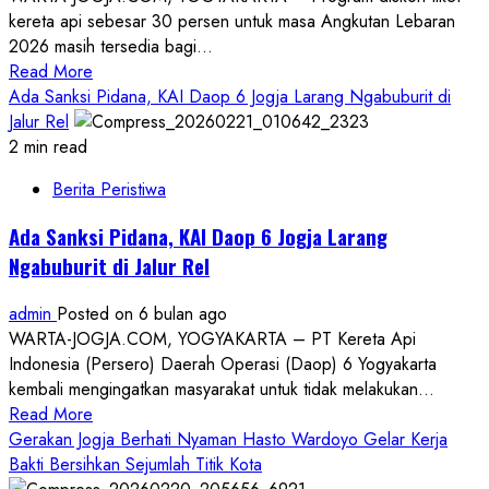
kereta api sebesar 30 persen untuk masa Angkutan Lebaran
2026 masih tersedia bagi...
Read
Read More
more
Ada Sanksi Pidana, KAI Daop 6 Jogja Larang Ngabuburit di
about
Jalur Rel
Daop
2 min read
6
Berita Peristiwa
Jogja
:
Ada Sanksi Pidana, KAI Daop 6 Jogja Larang
85
Ngabuburit di Jalur Rel
Perjalanan
Kereta
admin
Posted on 6 bulan ago
yang
WARTA-JOGJA.COM, YOGYAKARTA – PT Kereta Api
Masuk
Indonesia (Persero) Daerah Operasi (Daop) 6 Yogyakarta
Tiket
kembali mengingatkan masyarakat untuk tidak melakukan...
Diskon
Read
Read More
Kereta
more
Gerakan Jogja Berhati Nyaman Hasto Wardoyo Gelar Kerja
30
about
Bakti Bersihkan Sejumlah Titik Kota
Persen
Ada