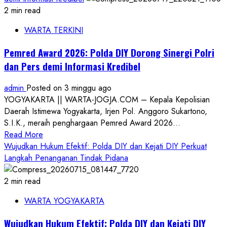
2 min read
WARTA TERKINI
Pemred Award 2026: Polda DIY Dorong Sinergi Polri
dan Pers demi Informasi Kredibel
admin
Posted on 3 minggu ago
YOGYAKARTA || WARTA-JOGJA.COM – Kepala Kepolisian
Daerah Istimewa Yogyakarta, Irjen Pol. Anggoro Sukartono,
S.I.K., meraih penghargaan Pemred Award 2026...
Read
Read More
more
Wujudkan Hukum Efektif: Polda DIY dan Kejati DIY Perkuat
about
Langkah Penanganan Tindak Pidana
Pemred
Award
2 min read
2026:
WARTA YOGYAKARTA
Polda
DIY
Wujudkan Hukum Efektif: Polda DIY dan Kejati DIY