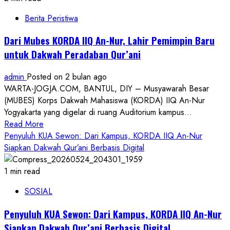
For
Berita Peristiwa
Peace
2026:
Dari Mubes KORDA IIQ An-Nur, Lahir Pemimpin Baru
Jejak
untuk Dakwah Peradaban Qur’ani
Ribuan
Mil
admin
Posted on 2 bulan ago
dari
WARTA-JOGJA.COM, BANTUL, DIY – Musyawarah Besar
Thailand,
(MUBES) Korps Dakwah Mahasiswa (KORDA) IIQ An-Nur
Yogyakarta
Yogyakarta yang digelar di ruang Auditorium kampus...
Jadi
Read
Read More
Saksi
more
Penyuluh KUA Sewon: Dari Kampus, KORDA IIQ An-Nur
Perdamaian
about
Siapkan Dakwah Qur’ani Berbasis Digital
Menuju
Dari
Borobudur
Mubes
1 min read
KORDA
SOSIAL
IIQ
An-
Penyuluh KUA Sewon: Dari Kampus, KORDA IIQ An-Nur
Nur,
Siapkan Dakwah Qur’ani Berbasis Digital
Lahir