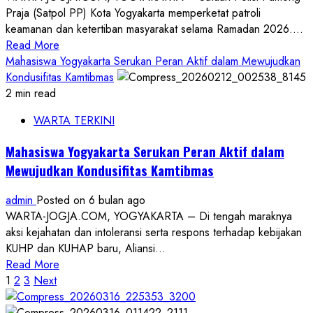
Praja (Satpol PP) Kota Yogyakarta memperketat patroli
Pusat
keamanan dan ketertiban masyarakat selama Ramadan 2026....
Inovasi
Read
Read More
Pers
more
Mahasiswa Yogyakarta Serukan Peran Aktif dalam Mewujudkan
Pancasila
about
Kondusifitas Kamtibmas
Kawasan
2 min read
Street
WARTA TERKINI
Coffee
dan
Mahasiswa Yogyakarta Serukan Peran Aktif dalam
Kota
Mewujudkan Kondusifitas Kamtibmas
Baru
Menjadi
admin
Posted on 6 bulan ago
Target
WARTA-JOGJA.COM, YOGYAKARTA – Di tengah maraknya
Pengawasan
aksi kejahatan dan intoleransi serta respons terhadap kebijakan
Satpol
KUHP dan KUHAP baru, Aliansi...
PP
Read
Read More
Kota
Paginasi
more
1
2
3
Next
Jogja
about
Selama
pos
Mahasiswa