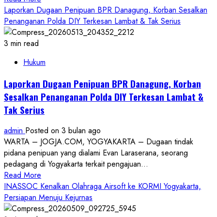
Qur’ani
more
Laporkan Dugaan Penipuan BPR Danagung, Korban Sesalkan
Berbasis
about
Penanganan Polda DIY Terkesan Lambat & Tak Serius
Digital
Sri
Sultan
3 min read
HB
Hukum
X:
Garebeg
Laporkan Dugaan Penipuan BPR Danagung, Korban
Besar
Sesalkan Penanganan Polda DIY Terkesan Lambat &
Disederhanakan,
Tak Serius
Tak
Bermewah-
admin
Posted on 3 bulan ago
mewah
WARTA – JOGJA.COM, YOGYAKARTA – Dugaan tindak
pidana penipuan yang dialami Evan Laraserana, seorang
pedagang di Yogyakarta terkait pengajuan...
Read
Read More
more
INASSOC Kenalkan Olahraga Airsoft ke KORMI Yogyakarta,
about
Persiapan Menuju Kejurnas
Laporkan