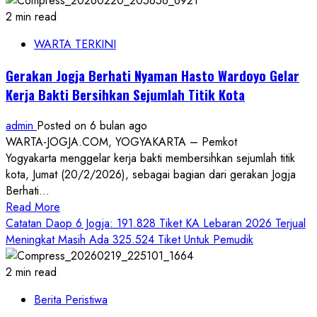
untuk
Sanksi
2 min read
Lebaran
Pidana,
2026
WARTA TERKINI
KAI
Masih
Daop
Tersedia
Gerakan Jogja Berhati Nyaman Hasto Wardoyo Gelar
6
Kerja Bakti Bersihkan Sejumlah Titik Kota
Jogja
Larang
admin
Posted on 6 bulan ago
Ngabuburit
WARTA-JOGJA.COM, YOGYAKARTA – Pemkot
di
Yogyakarta menggelar kerja bakti membersihkan sejumlah titik
Jalur
kota, Jumat (20/2/2026), sebagai bagian dari gerakan Jogja
Rel
Berhati...
Read
Read More
more
Catatan Daop 6 Jogja: 191.828 Tiket KA Lebaran 2026 Terjual
about
Meningkat Masih Ada 325.524 Tiket Untuk Pemudik
Gerakan
Jogja
2 min read
Berhati
Berita Peristiwa
Nyaman