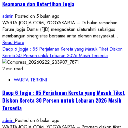
Keamanan dan Ketertiban Jogja
Tiket
KA
admin
Posted on 5 bulan ago
dari
WARTA-JOGJA.COM, YOGYAKARTA – Di bulan ramadhan
Jogja
Forum Jogja Damai (FJD) mengadakan silaturahmi sekaligus
Capai
membangun sinergisitas bersama antar elemen masyarakat...
231.357,
Read
Read More
H+3
more
Daop 6 Jogja : 85 Perjalanan Kereta yang Masuk Tiket Diskon
Jadi
about
Kereta 30 Persen untuk Lebaran 2026 Masih Tersedia
Puncak
Forum
Permintaan
Jogja
2 min read
Damai
WARTA TERKINI
(FJD)
Berkomitmen
Daop 6 Jogja : 85 Perjalanan Kereta yang Masuk Tiket
Siap
Diskon Kereta 30 Persen untuk Lebaran 2026 Masih
Menjaga
Tersedia
Keamanan
dan
admin
Posted on 6 bulan ago
Ketertiban
WARTA-JOGJA.COM, YOGYAKARTA – Program diskon tiket
Jogja