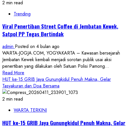
Kompolnas
2 min read
Apresiasi
Trending
Polda
DIY,
Viral Penertiban Street Coffee di Jembatan Kewek,
Jadikan
Satpol PP Tegas Bertindak
Role
Model
admin
Posted on 4 bulan ago
Polri
WARTA-JOGJA.COM, YOGYAKARTA – Kawasan bersejarah
Humanis
Jembatan Kewek kembali menjadi sorotan publik usai aksi
penertiban yang dilakukan oleh Satuan Polisi Pamong...
Read
Read More
more
HUT ke-15 GRIB Jaya Gunungkidul Penuh Makna, Gelar
about
Tasyakuran dan Doa Bersama
Viral
Penertiban
2 min read
Street
WARTA TERKINI
Coffee
di
HUT ke-15 GRIB Jaya Gunungkidul Penuh Makna, Gelar
Jembatan