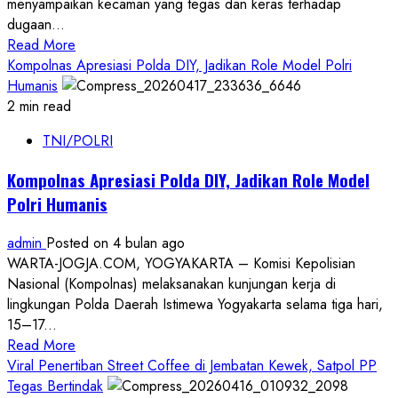
menyampaikan kecaman yang tegas dan keras terhadap
dan
dugaan...
Keadilan
Read
Read More
Kerja
more
Kompolnas Apresiasi Polda DIY, Jadikan Role Model Polri
about
Humanis
GeBUKK
2 min read
Kecam
TNI/POLRI
Kekerasan
Anak
Kompolnas Apresiasi Polda DIY, Jadikan Role Model
di
Polri Humanis
Daycare
Ilegal
admin
Posted on 4 bulan ago
WARTA-JOGJA.COM, YOGYAKARTA – Komisi Kepolisian
Nasional (Kompolnas) melaksanakan kunjungan kerja di
lingkungan Polda Daerah Istimewa Yogyakarta selama tiga hari,
15–17...
Read
Read More
more
Viral Penertiban Street Coffee di Jembatan Kewek, Satpol PP
about
Tegas Bertindak