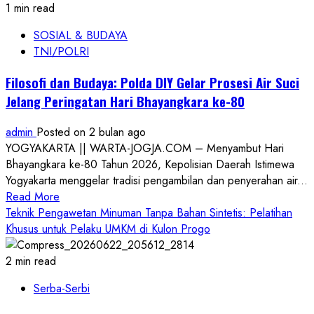
Komitmen
1 min read
Bangun
SOSIAL & BUDAYA
Generasi
TNI/POLRI
Qurani,
KUA
Filosofi dan Budaya: Polda DIY Gelar Prosesi Air Suci
Sewon
Jelang Peringatan Hari Bhayangkara ke-80
Dukung
Wisuda
admin
Posted on 2 bulan ago
Tahfidz
YOGYAKARTA || WARTA-JOGJA.COM – Menyambut Hari
Bhayangkara ke-80 Tahun 2026, Kepolisian Daerah Istimewa
Yogyakarta menggelar tradisi pengambilan dan penyerahan air...
Read
Read More
more
Teknik Pengawetan Minuman Tanpa Bahan Sintetis: Pelatihan
about
Khusus untuk Pelaku UMKM di Kulon Progo
Filosofi
dan
2 min read
Budaya:
Serba-Serbi
Polda
DIY