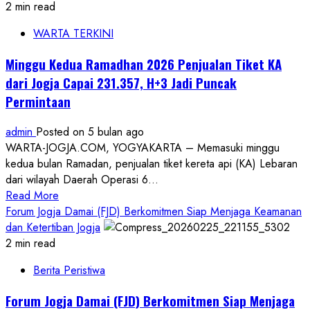
Yogyakarta
2 min read
Kecam
WARTA TERKINI
Teror
Penyiraman
Minggu Kedua Ramadhan 2026 Penjualan Tiket KA
terhadap
dari Jogja Capai 231.357, H+3 Jadi Puncak
Aktivis
Permintaan
HAM,
Desak
admin
Posted on 5 bulan ago
Aparat
WARTA-JOGJA.COM, YOGYAKARTA – Memasuki minggu
Ungkap
kedua bulan Ramadan, penjualan tiket kereta api (KA) Lebaran
Dalang
dari wilayah Daerah Operasi 6...
Serangan
Read
Read More
more
Forum Jogja Damai (FJD) Berkomitmen Siap Menjaga Keamanan
about
dan Ketertiban Jogja
Minggu
2 min read
Kedua
Berita Peristiwa
Ramadhan
2026
Forum Jogja Damai (FJD) Berkomitmen Siap Menjaga
Penjualan