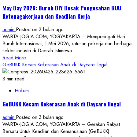
Daycare
May Day 2026: Buruh DIY Desak Pengesahan RUU
Little
Ketenagakerjaan dan Keadilan Kerja
Aresha,
Polisi
admin
Posted on 3 bulan ago
Imbau
WARTA-JOGJA.COM, YOGYAKARTA – Memperingati Hari
Orang
Buruh Internasional, 1 Mei 2026, ratusan pekerja dari berbagai
Tua
sektor industri di Daerah Istimewa...
Segera
Read
Read More
Lapor
more
GeBUKK Kecam Kekerasan Anak di Daycare Ilegal
about
May
3 min read
Day
Hukum
2026:
Buruh
GeBUKK Kecam Kekerasan Anak di Daycare Ilegal
DIY
Desak
admin
Posted on 3 bulan ago
Pengesahan
WARTA-JOGJA.COM, YOGYAKARTA – Gerakan Rakyat
RUU
Bersatu Untuk Keadilan dan Kemanusiaan (GeBUKK)
Ketenagakerjaan