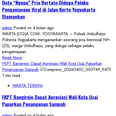
Duta “Ngopo” Pria Bertato Diduga Pelaku
Budaya
Penganiayaan Viral di Jalan Kerto Yogyakarta
HUT
Diamankan
ke-
80
admin
Posted on 4 bulan ago
Sultan
WARTA-JOGJA.COM, YOGYAKARTA – Polsek Umbulharjo
HB
Polresta Yogyakarta mengamankan seorang pria berinisial NH
X,
(23), warga Umbulharjo, yang diduga sebagai pelaku
Malioboro
penganiayaan...
Ditutup
Read
Read More
Total
more
FKPT Bangirejo Dapat Apresiasi Wali Kota Usai Paparkan
about
Penanganan Sampah
Duta
1 min read
“Ngopo”
WARTA TERKINI
Pria
Bertato
FKPT Bangirejo Dapat Apresiasi Wali Kota Usai
Diduga
Paparkan Penanganan Sampah
Pelaku
Penganiayaan
admin
Posted on 4 bulan ago