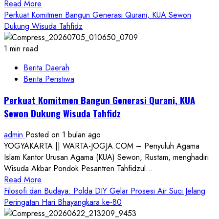
Read
Read More
Anak
more
Perkuat Komitmen Bangun Generasi Qurani, KUA Sewon
Yatim
about
Dukung Wisuda Tahfidz
dan
Polsek
Sarana
Tepus
1 min read
Ibadah
Gelar
Berita Daerah
Pengajian
Berita Peristiwa
Akbar
Peringati
Perkuat Komitmen Bangun Generasi Qurani, KUA
Hari
Sewon Dukung Wisuda Tahfidz
Bhayangkara
ke-
admin
Posted on 1 bulan ago
80,
YOGYAKARTA || WARTA-JOGJA.COM – Penyuluh Agama
Perkuat
Islam Kantor Urusan Agama (KUA) Sewon, Rustam, menghadiri
Sinergi
Wisuda Akbar Pondok Pesantren Tahfidzul...
dan
Read
Read More
Ketakwaan
more
Filosofi dan Budaya: Polda DIY Gelar Prosesi Air Suci Jelang
about
Peringatan Hari Bhayangkara ke-80
Perkuat