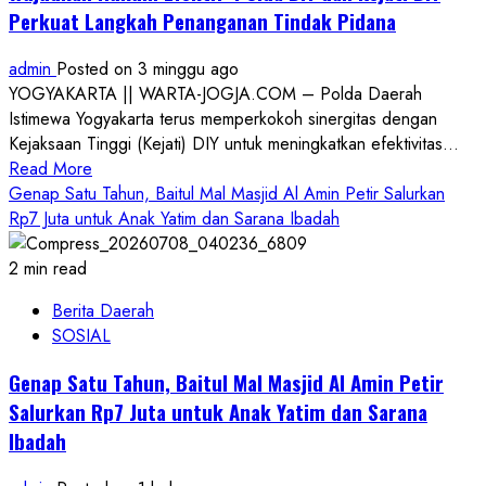
Dorong
Perkuat Langkah Penanganan Tindak Pidana
Sinergi
Polri
admin
Posted on 3 minggu ago
dan
YOGYAKARTA || WARTA-JOGJA.COM – Polda Daerah
Pers
Istimewa Yogyakarta terus memperkokoh sinergitas dengan
demi
Kejaksaan Tinggi (Kejati) DIY untuk meningkatkan efektivitas...
Informasi
Read
Read More
Kredibel
more
Genap Satu Tahun, Baitul Mal Masjid Al Amin Petir Salurkan
about
Rp7 Juta untuk Anak Yatim dan Sarana Ibadah
Wujudkan
Hukum
2 min read
Efektif:
Berita Daerah
Polda
SOSIAL
DIY
dan
Genap Satu Tahun, Baitul Mal Masjid Al Amin Petir
Kejati
Salurkan Rp7 Juta untuk Anak Yatim dan Sarana
DIY
Ibadah
Perkuat
Langkah