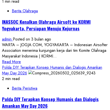
Dugaan
1 min read
Penipuan
Berita Olahraga
BPR
Danagung,
INASSOC Kenalkan Olahraga Airsoft ke KORMI
Korban
Yogyakarta, Persiapan Menuju Kejurnas
Sesalkan
Penanganan
admin
Posted on 3 bulan ago
Polda
WARTA – JOGJA.COM, YOGYAKARTA – Indonesian Airsofter
DIY
Association menerima kunjungan kerja dari tim Komite Olahraga
Terkesan
Masyarakat Indonesia ( KORMI...
Lambat
Read
Read More
&
more
Polda DIY Terapkan Konsep Humanis dan Dialogis Amankan
Tak
about
May Day 2026
Serius
INASSOC
2 min read
Kenalkan
Berita Peristiwa
Olahraga
Airsoft
Polda DIY Terapkan Konsep Humanis dan Dialogis
ke
Amankan May Day 2026
KORMI