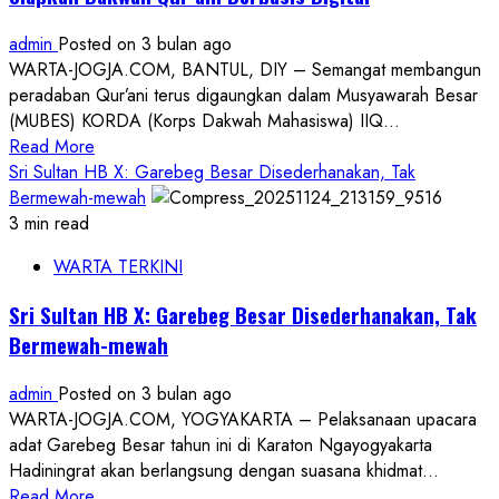
Pemimpin
admin
Posted on 3 bulan ago
Baru
WARTA-JOGJA.COM, BANTUL, DIY – Semangat membangun
untuk
peradaban Qur’ani terus digaungkan dalam Musyawarah Besar
Dakwah
(MUBES) KORDA (Korps Dakwah Mahasiswa) IIQ...
Peradaban
Read
Read More
Qur’ani
more
Sri Sultan HB X: Garebeg Besar Disederhanakan, Tak
about
Bermewah-mewah
Penyuluh
3 min read
KUA
WARTA TERKINI
Sewon:
Dari
Sri Sultan HB X: Garebeg Besar Disederhanakan, Tak
Kampus,
Bermewah-mewah
KORDA
IIQ
admin
Posted on 3 bulan ago
An-
WARTA-JOGJA.COM, YOGYAKARTA – Pelaksanaan upacara
Nur
adat Garebeg Besar tahun ini di Karaton Ngayogyakarta
Siapkan
Hadiningrat akan berlangsung dengan suasana khidmat...
Dakwah
Read
Read More