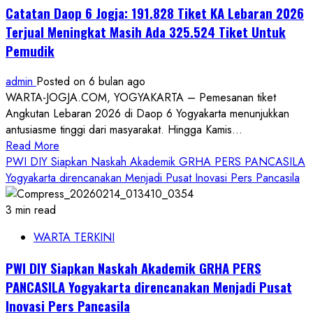
Hasto
Catatan Daop 6 Jogja: 191.828 Tiket KA Lebaran 2026
Wardoyo
Terjual Meningkat Masih Ada 325.524 Tiket Untuk
Gelar
Pemudik
Kerja
Bakti
admin
Posted on 6 bulan ago
Bersihkan
WARTA-JOGJA.COM, YOGYAKARTA – Pemesanan tiket
Sejumlah
Angkutan Lebaran 2026 di Daop 6 Yogyakarta menunjukkan
Titik
antusiasme tinggi dari masyarakat. Hingga Kamis...
Kota
Read
Read More
more
PWI DIY Siapkan Naskah Akademik GRHA PERS PANCASILA
about
Yogyakarta direncanakan Menjadi Pusat Inovasi Pers Pancasila
Catatan
Daop
3 min read
6
WARTA TERKINI
Jogja:
191.828
PWI DIY Siapkan Naskah Akademik GRHA PERS
Tiket
PANCASILA Yogyakarta direncanakan Menjadi Pusat
KA
Inovasi Pers Pancasila
Lebaran