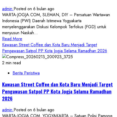
2026
admin
Posted on 6 bulan ago
Terjual
WARTA-JOGJA.COM, SLEMAN, DIY – Persatuan Wartawan
Meningkat
Indonesia (PWI) Daerah Istimewa Yogyakarta
Masih
menyelenggarakan Diskusi Kelompok Terfokus (FGD) untuk
Ada
menyusun Naskah...
325.524
Read
Read More
Tiket
more
Kawasan Street Coffee dan Kota Baru Menjadi Target
Untuk
about
Pengawasan Satpol PP Kota Jogja Selama Ramadhan 2026
Pemudik
PWI
DIY
2 min read
Siapkan
Berita Peristiwa
Naskah
Akademik
Kawasan Street Coffee dan Kota Baru Menjadi Target
GRHA
Pengawasan Satpol PP Kota Jogja Selama Ramadhan
PERS
2026
PANCASILA
Yogyakarta
admin
Posted on 6 bulan ago
direncanakan
WARTA-JOGJA.COM, YOGYAKARTA – Satuan Polisi Pamong
Menjadi