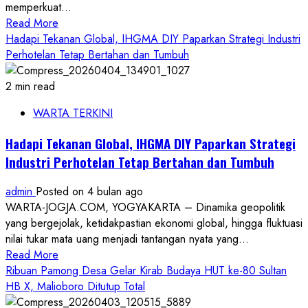
memperkuat...
Doa
Read
Read More
Bersama
more
Hadapi Tekanan Global, IHGMA DIY Paparkan Strategi Industri
about
Perhotelan Tetap Bertahan dan Tumbuh
Yayasan
Kebaya
2 min read
Ajak
WARTA TERKINI
Media
Hapus
Hadapi Tekanan Global, IHGMA DIY Paparkan Strategi
Stigma
Industri Perhotelan Tetap Bertahan dan Tumbuh
ODHIV
dan
admin
Posted on 4 bulan ago
Transpuan
WARTA-JOGJA.COM, YOGYAKARTA – Dinamika geopolitik
yang bergejolak, ketidakpastian ekonomi global, hingga fluktuasi
nilai tukar mata uang menjadi tantangan nyata yang...
Read
Read More
more
Ribuan Pamong Desa Gelar Kirab Budaya HUT ke-80 Sultan
about
HB X, Malioboro Ditutup Total
Hadapi