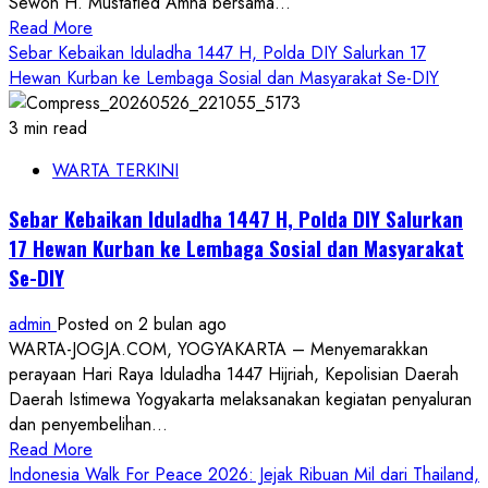
Sewon H. Mustafied Amna bersama...
Tapak
Read
Read More
Suci
more
Sebar Kebaikan Iduladha 1447 H, Polda DIY Salurkan 17
Yogyakarta
about
Hewan Kurban ke Lembaga Sosial dan Masyarakat Se-DIY
Penyuluh
KUA
3 min read
Sewon
WARTA TERKINI
Rustam
Meriahkan
Sebar Kebaikan Iduladha 1447 H, Polda DIY Salurkan
Dies
17 Hewan Kurban ke Lembaga Sosial dan Masyarakat
Natalis
Se-DIY
Ke-
42
admin
Posted on 2 bulan ago
ISI
WARTA-JOGJA.COM, YOGYAKARTA – Menyemarakkan
Yogyakarta,
perayaan Hari Raya Iduladha 1447 Hijriah, Kepolisian Daerah
Gaungkan
Daerah Istimewa Yogyakarta melaksanakan kegiatan penyaluran
Hidup
dan penyembelihan...
Sehat
Read
Read More
dan
more
Indonesia Walk For Peace 2026: Jejak Ribuan Mil dari Thailand,
Kebersamaan