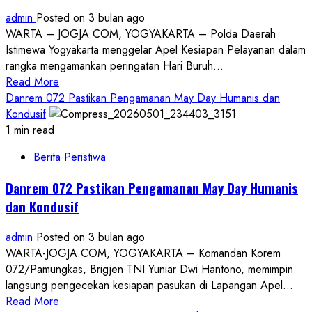
Yogyakarta,
admin
Posted on 3 bulan ago
Persiapan
WARTA – JOGJA.COM, YOGYAKARTA – Polda Daerah
Menuju
Istimewa Yogyakarta menggelar Apel Kesiapan Pelayanan dalam
Kejurnas
rangka mengamankan peringatan Hari Buruh...
Read
Read More
more
Danrem 072 Pastikan Pengamanan May Day Humanis dan
about
Kondusif
Polda
1 min read
DIY
Berita Peristiwa
Terapkan
Konsep
Danrem 072 Pastikan Pengamanan May Day Humanis
Humanis
dan Kondusif
dan
Dialogis
admin
Posted on 3 bulan ago
Amankan
WARTA-JOGJA.COM, YOGYAKARTA – Komandan Korem
May
072/Pamungkas, Brigjen TNI Yuniar Dwi Hantono, memimpin
Day
langsung pengecekan kesiapan pasukan di Lapangan Apel...
2026
Read
Read More