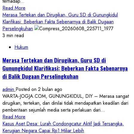
terhadap...
Read
Read More
more
Merasa Tertekan dan Dirugikan, Guru SD di Gunungkidul
about
Klarifikasi: Beberkan Fakta Sebenarnya di Balik Dugaan
Polres
Perselingkuhan
Gunungkidul
3 min read
Tegaskan
Hukum
Komitmen
Usut
Merasa Tertekan dan Dirugikan, Guru SD di
Kasus
Gunungkidul Klarifikasi: Beberkan Fakta Sebenarnya
Dugaan
di Balik Dugaan Perselingkuhan
Pengeroyokan
Remaja
admin
Posted on 2 bulan ago
di
WARTA-JOGJA.COM, GUNUNGKIDUL, DIY – Merasa sangat
Wonosari
dirugikan, tertekan, dan dinilai tidak mendapatkan keadilan dari
pemberitaan sejumlah media serta perlakuan dari...
Read
Read More
more
Kasus Aset Desa: Lurah Condongcatur Aktif Jadi Tersangka,
about
Kerugian Negara Capai Rp1 Miliar Lebih