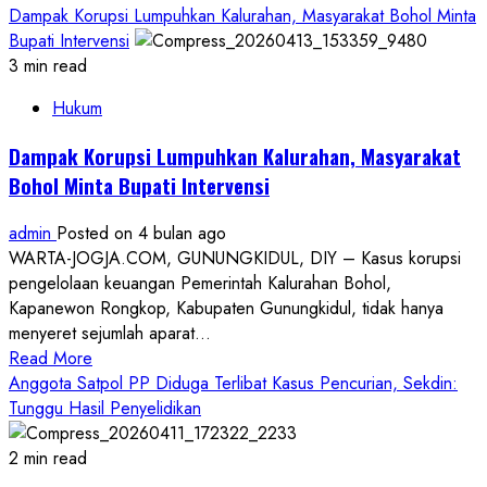
more
Dampak Korupsi Lumpuhkan Kalurahan, Masyarakat Bohol Minta
about
Bupati Intervensi
Dampingi
3 min read
Keluarga
Hukum
Tereksekusi,
GeBUKK
Dampak Korupsi Lumpuhkan Kalurahan, Masyarakat
Minta
Bohol Minta Bupati Intervensi
Keadilan
Datangi
admin
Posted on 4 bulan ago
DPRD
WARTA-JOGJA.COM, GUNUNGKIDUL, DIY – Kasus korupsi
DIY
pengelolaan keuangan Pemerintah Kalurahan Bohol,
Kapanewon Rongkop, Kabupaten Gunungkidul, tidak hanya
menyeret sejumlah aparat...
Read
Read More
more
Anggota Satpol PP Diduga Terlibat Kasus Pencurian, Sekdin:
about
Tunggu Hasil Penyelidikan
Dampak
Korupsi
2 min read
Lumpuhkan