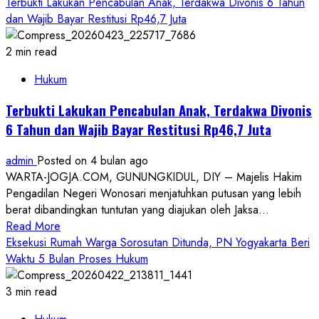
more
Terbukti Lakukan Pencabulan Anak, Terdakwa Divonis 6 Tahun
about
dan Wajib Bayar Restitusi Rp46,7 Juta
Anggota
DPRD
2 min read
Kota
Hukum
Yogyakarta
Kecam
Terbukti Lakukan Pencabulan Anak, Terdakwa Divonis
Dugaan
6 Tahun dan Wajib Bayar Restitusi Rp46,7 Juta
Penganiayaan
di
admin
Posted on 4 bulan ago
Daycare
WARTA-JOGJA.COM, GUNUNGKIDUL, DIY – Majelis Hakim
Yogyakarta:
Pengadilan Negeri Wonosari menjatuhkan putusan yang lebih
Minta
berat dibandingkan tuntutan yang diajukan oleh Jaksa...
Kasus
Read
Read More
Diusut
more
Eksekusi Rumah Warga Sorosutan Ditunda, PN Yogyakarta Beri
Tuntas
about
Waktu 5 Bulan Proses Hukum
Terbukti
Lakukan
3 min read
Pencabulan