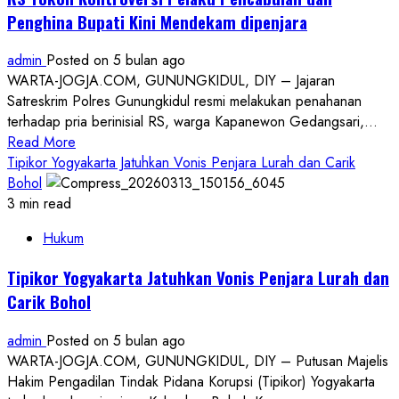
terhadap
Penghina Bupati Kini Mendekam dipenjara
Aktivis
HAM,
admin
Posted on 5 bulan ago
Desak
WARTA-JOGJA.COM, GUNUNGKIDUL, DIY – Jajaran
Aparat
Satreskrim Polres Gunungkidul resmi melakukan penahanan
Ungkap
terhadap pria berinisial RS, warga Kapanewon Gedangsari,...
Dalang
Read
Read More
Serangan
more
Tipikor Yogyakarta Jatuhkan Vonis Penjara Lurah dan Carik
about
Bohol
RS
3 min read
Tokoh
Hukum
Kontroversi
Pelaku
Tipikor Yogyakarta Jatuhkan Vonis Penjara Lurah dan
Pencabulan
Carik Bohol
dan
Penghina
admin
Posted on 5 bulan ago
Bupati
WARTA-JOGJA.COM, GUNUNGKIDUL, DIY – Putusan Majelis
Kini
Hakim Pengadilan Tindak Pidana Korupsi (Tipikor) Yogyakarta
Mendekam