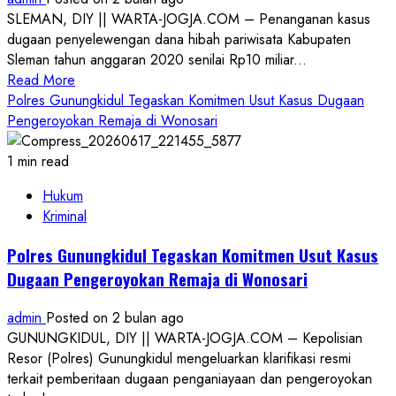
Dugaan
SLEMAN, DIY || WARTA-JOGJA.COM – Penanganan kasus
Tindak
dugaan penyelewengan dana hibah pariwisata Kabupaten
Pidana
Sleman tahun anggaran 2020 senilai Rp10 miliar...
Read
Read More
more
Polres Gunungkidul Tegaskan Komitmen Usut Kasus Dugaan
about
Pengeroyokan Remaja di Wonosari
Kasus
Hibah
1 min read
Pariwisata
Hukum
Sleman
Kriminal
Melebar:
Anak
Polres Gunungkidul Tegaskan Komitmen Usut Kasus
Sri
Dugaan Pengeroyokan Remaja di Wonosari
Purnomo
Ditahan,
admin
Posted on 2 bulan ago
Ini
GUNUNGKIDUL, DIY || WARTA-JOGJA.COM – Kepolisian
Kronologi
Resor (Polres) Gunungkidul mengeluarkan klarifikasi resmi
Langkah
terkait pemberitaan dugaan penganiayaan dan pengeroyokan
Hukumnya