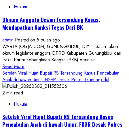
Gunungkidul
Hukum
Tetapkan
RS
Oknum Anggota Dewan Tersandung Kasus,
Menjadi
Mendapatkan Sanksi Tegas Dari BK
Tersangka
Kasus
admin
Posted on 5 bulan ago
Pencabulan
WARTA-JOGJA.COM, GUNUNGKIDUL, DIY – Salah tokoh
Anak
oknum legislator anggota DPRD Kabupaten Gunungkidul dari
di
fraksi Partai Kebangkitan Bangsa (PKB) berinisial...
bawah
Read
Read More
Umur
more
Setelah Viral Hujat Bupati RS Tersandung Kasus Pencabulan
about
Anak di bawah Umur, FKGR Desak Polres Gunungkidul
Oknum
Anggota
2 min read
Dewan
Hukum
Tersandung
Kasus,
Setelah Viral Hujat Bupati RS Tersandung Kasus
Mendapatkan
Pencabulan Anak di bawah Umur, FKGR Desak Polres
Sanksi