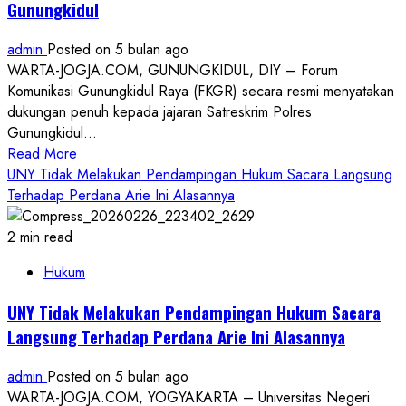
Gunungkidul
Tegas
Dari
admin
Posted on 5 bulan ago
BK
WARTA-JOGJA.COM, GUNUNGKIDUL, DIY – Forum
Komunikasi Gunungkidul Raya (FKGR) secara resmi menyatakan
dukungan penuh kepada jajaran Satreskrim Polres
Gunungkidul...
Read
Read More
more
UNY Tidak Melakukan Pendampingan Hukum Sacara Langsung
about
Terhadap Perdana Arie Ini Alasannya
Setelah
Viral
2 min read
Hujat
Hukum
Bupati
RS
UNY Tidak Melakukan Pendampingan Hukum Sacara
Tersandung
Langsung Terhadap Perdana Arie Ini Alasannya
Kasus
Pencabulan
admin
Posted on 5 bulan ago
Anak
WARTA-JOGJA.COM, YOGYAKARTA – Universitas Negeri
di