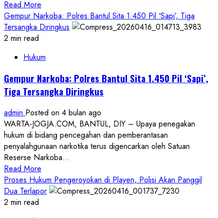
Read
Read More
more
Gempur Narkoba: Polres Bantul Sita 1.450 Pil ‘Sapi’, Tiga
about
Tersangka Diringkus
Dua
2 min read
Terdakwa
Hukum
Dua
Nasib:
Gempur Narkoba: Polres Bantul Sita 1.450 Pil ‘Sapi’,
Carik
Tiga Tersangka Diringkus
Dijebloskan
Penjara,
admin
Posted on 4 bulan ago
Lurah
WARTA-JOGJA.COM, BANTUL, DIY – Upaya penegakan
Bebas
hukum di bidang pencegahan dan pemberantasan
Restitusi
penyalahgunaan narkotika terus digencarkan oleh Satuan
Picu
Reserse Narkoba...
Banding
Read
Read More
more
Proses Hukum Pengeroyokan di Playen, Polisi Akan Panggil
about
Dua Terlapor
Gempur
2 min read
Narkoba: