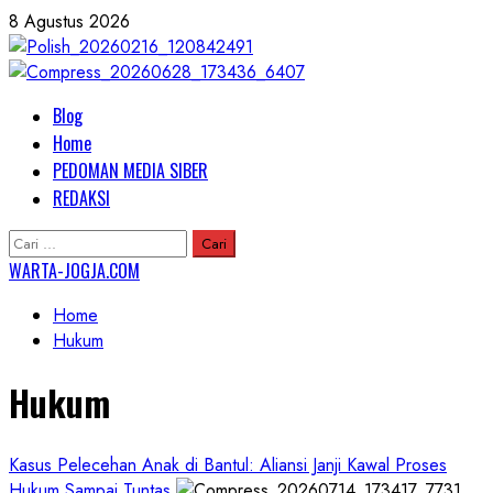
Skip
8 Agustus 2026
to
content
Primary
Blog
Menu
Home
PEDOMAN MEDIA SIBER
REDAKSI
Cari
untuk:
WARTA-JOGJA.COM
Home
Hukum
Hukum
Kasus Pelecehan Anak di Bantul: Aliansi Janji Kawal Proses
Hukum Sampai Tuntas