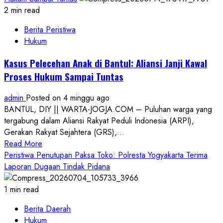
2 min read
Berita Peristiwa
Hukum
Kasus Pelecehan Anak di Bantul: Aliansi Janji Kawal
Proses Hukum Sampai Tuntas
admin
Posted on 4 minggu ago
BANTUL, DIY || WARTA-JOGJA.COM – Puluhan warga yang
tergabung dalam Aliansi Rakyat Peduli Indonesia (ARPI),
Gerakan Rakyat Sejahtera (GRS),...
Read
Read More
more
Peristiwa Penutupan Paksa Toko: Polresta Yogyakarta Terima
about
Laporan Dugaan Tindak Pidana
Kasus
Pelecehan
1 min read
Anak
Berita Daerah
di
Hukum