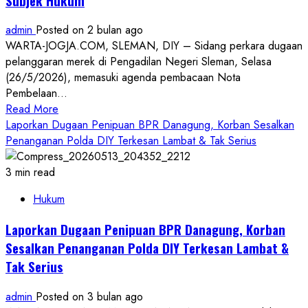
Subjek Hukum
Janda
ke
admin
Posted on 2 bulan ago
Polda
WARTA-JOGJA.COM, SLEMAN, DIY – Sidang perkara dugaan
DIY
pelanggaran merek di Pengadilan Negeri Sleman, Selasa
Atas
(26/5/2026), memasuki agenda pembacaan Nota
Dugaan
Pembelaan...
Ujaran
Read
Read More
Menyinggung
more
Laporkan Dugaan Penipuan BPR Danagung, Korban Sesalkan
about
Penanganan Polda DIY Terkesan Lambat & Tak Serius
Sidang
Pelanggaran
3 min read
Merek
Hukum
PN
Sleman
Laporkan Dugaan Penipuan BPR Danagung, Korban
Masuki
Sesalkan Penanganan Polda DIY Terkesan Lambat &
Tahap
Tak Serius
Pledoi:
Tim
admin
Posted on 3 bulan ago
Hukum