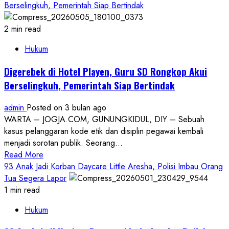
about
Berselingkuh, Pemerintah Siap Bertindak
Serius
Polsek
Patuk
2 min read
Ungkap
Hukum
Kasus
Kekerasan
Digerebek di Hotel Playen, Guru SD Rongkop Akui
Seksual
Berselingkuh, Pemerintah Siap Bertindak
Terhadap
Anak
admin
Posted on 3 bulan ago
Disabilitas
WARTA – JOGJA.COM, GUNUNGKIDUL, DIY – Sebuah
di
kasus pelanggaran kode etik dan disiplin pegawai kembali
Heha
menjadi sorotan publik. Seorang...
Sky
Read
Read More
View
more
93 Anak Jadi Korban Daycare Little Aresha, Polisi Imbau Orang
about
Tua Segera Lapor
Digerebek
1 min read
di
Hukum
Hotel
Playen,