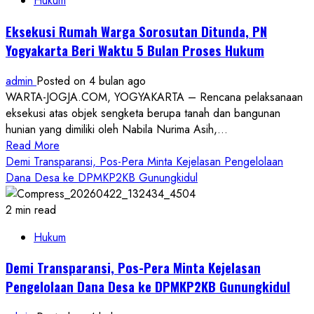
Hukum
Anak,
Terdakwa
Eksekusi Rumah Warga Sorosutan Ditunda, PN
Divonis
Yogyakarta Beri Waktu 5 Bulan Proses Hukum
6
Tahun
admin
Posted on 4 bulan ago
dan
WARTA-JOGJA.COM, YOGYAKARTA – Rencana pelaksanaan
Wajib
eksekusi atas objek sengketa berupa tanah dan bangunan
Bayar
hunian yang dimiliki oleh Nabila Nurima Asih,...
Restitusi
Read
Read More
Rp46,7
more
Demi Transparansi, Pos-Pera Minta Kejelasan Pengelolaan
Juta
about
Dana Desa ke DPMKP2KB Gunungkidul
Eksekusi
Rumah
2 min read
Warga
Hukum
Sorosutan
Ditunda,
Demi Transparansi, Pos-Pera Minta Kejelasan
PN
Pengelolaan Dana Desa ke DPMKP2KB Gunungkidul
Yogyakarta
Beri