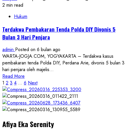
Ibu
2 min read
Perdana
Hukum
Arie
Berkeinginan
Terdakwa Pembakaran Tenda Polda DIY Divonis 5
Proses
Bulan 3 Hari Penjara
Sidang
Etik
admin
Posted on 6 bulan ago
Putranya
WARTA-JOGJA.COM, YOGYAKARTA – Terdakwa kasus
dipercepat,
pembakaran tenda Polda DIY, Perdana Arie, divonis 5 bulan 3
Keputusan
hari penjara oleh majelis...
Tidak
Read
Read More
Lama
Paginasi
more
1
2
3
4
…
6
Next
about
pos
Terdakwa
Pembakaran
Tenda
Polda
Afiya Eka Serenity
DIY
Divonis