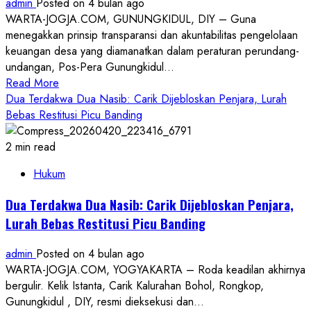
admin
Posted on 4 bulan ago
Waktu
WARTA-JOGJA.COM, GUNUNGKIDUL, DIY – Guna
5
menegakkan prinsip transparansi dan akuntabilitas pengelolaan
Bulan
keuangan desa yang diamanatkan dalam peraturan perundang-
Proses
undangan, Pos-Pera Gunungkidul...
Hukum
Read
Read More
more
Dua Terdakwa Dua Nasib: Carik Dijebloskan Penjara, Lurah
about
Bebas Restitusi Picu Banding
Demi
Transparansi,
2 min read
Pos-
Hukum
Pera
Minta
Dua Terdakwa Dua Nasib: Carik Dijebloskan Penjara,
Kejelasan
Lurah Bebas Restitusi Picu Banding
Pengelolaan
Dana
admin
Posted on 4 bulan ago
Desa
WARTA-JOGJA.COM, YOGYAKARTA – Roda keadilan akhirnya
ke
bergulir. Kelik Istanta, Carik Kalurahan Bohol, Rongkop,
DPMKP2KB
Gunungkidul , DIY, resmi dieksekusi dan...
Gunungkidul