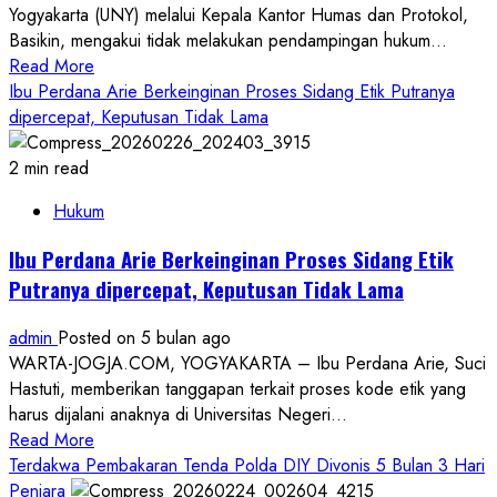
Yogyakarta (UNY) melalui Kepala Kantor Humas dan Protokol,
bawah
Basikin, mengakui tidak melakukan pendampingan hukum...
Umur,
Read
Read More
FKGR
more
Ibu Perdana Arie Berkeinginan Proses Sidang Etik Putranya
Desak
about
dipercepat, Keputusan Tidak Lama
Polres
UNY
Gunungkidul
Tidak
2 min read
Melakukan
Hukum
Pendampingan
Hukum
Ibu Perdana Arie Berkeinginan Proses Sidang Etik
Sacara
Putranya dipercepat, Keputusan Tidak Lama
Langsung
Terhadap
admin
Posted on 5 bulan ago
Perdana
WARTA-JOGJA.COM, YOGYAKARTA – Ibu Perdana Arie, Suci
Arie
Hastuti, memberikan tanggapan terkait proses kode etik yang
Ini
harus dijalani anaknya di Universitas Negeri...
Alasannya
Read
Read More
more
Terdakwa Pembakaran Tenda Polda DIY Divonis 5 Bulan 3 Hari
about
Penjara