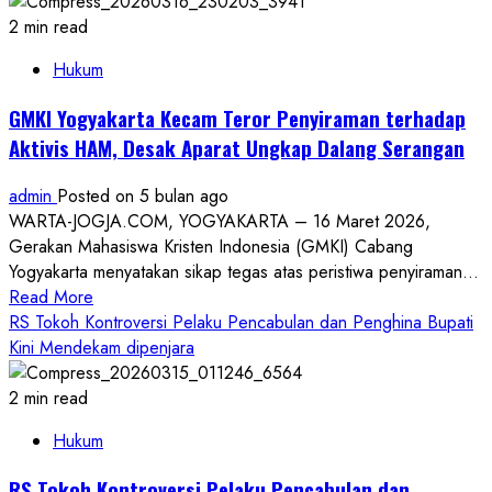
Tolak
Praperadilan
2 min read
RS,
Hukum
PN
Gunungkidul
GMKI Yogyakarta Kecam Teror Penyiraman terhadap
Tegaskan
Aktivis HAM, Desak Aparat Ungkap Dalang Serangan
Status
Tersangka
admin
Posted on 5 bulan ago
Sah
WARTA-JOGJA.COM, YOGYAKARTA – 16 Maret 2026,
Gerakan Mahasiswa Kristen Indonesia (GMKI) Cabang
Yogyakarta menyatakan sikap tegas atas peristiwa penyiraman...
Read
Read More
more
RS Tokoh Kontroversi Pelaku Pencabulan dan Penghina Bupati
about
Kini Mendekam dipenjara
GMKI
Yogyakarta
2 min read
Kecam
Hukum
Teror
Penyiraman
RS Tokoh Kontroversi Pelaku Pencabulan dan