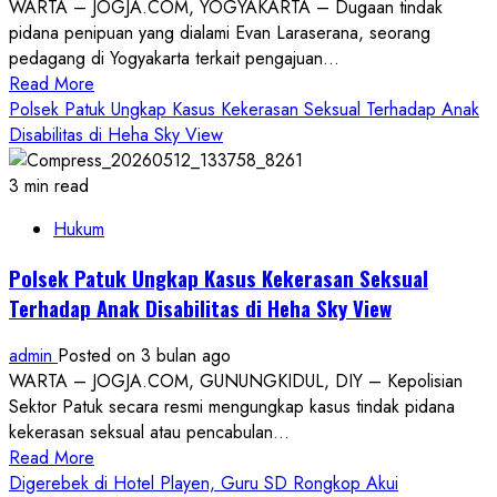
WARTA – JOGJA.COM, YOGYAKARTA – Dugaan tindak
Soroti
pidana penipuan yang dialami Evan Laraserana, seorang
Sejarah
pedagang di Yogyakarta terkait pengajuan...
Penggunaan
Read
Read More
dan
more
Polsek Patuk Ungkap Kasus Kekerasan Seksual Terhadap Anak
Subjek
about
Disabilitas di Heha Sky View
Hukum
Laporkan
Dugaan
3 min read
Penipuan
Hukum
BPR
Danagung,
Polsek Patuk Ungkap Kasus Kekerasan Seksual
Korban
Terhadap Anak Disabilitas di Heha Sky View
Sesalkan
Penanganan
admin
Posted on 3 bulan ago
Polda
WARTA – JOGJA.COM, GUNUNGKIDUL, DIY – Kepolisian
DIY
Sektor Patuk secara resmi mengungkap kasus tindak pidana
Terkesan
kekerasan seksual atau pencabulan...
Lambat
Read
Read More
&
more
Digerebek di Hotel Playen, Guru SD Rongkop Akui
Tak