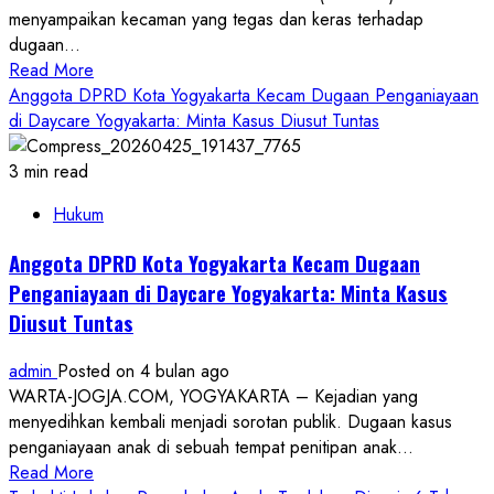
53
menyampaikan kecaman yang tegas dan keras terhadap
Korban
dugaan...
Read
Read More
more
Anggota DPRD Kota Yogyakarta Kecam Dugaan Penganiayaan
about
di Daycare Yogyakarta: Minta Kasus Diusut Tuntas
GeBUKK
Kecam
3 min read
Kekerasan
Hukum
Anak
di
Anggota DPRD Kota Yogyakarta Kecam Dugaan
Daycare
Penganiayaan di Daycare Yogyakarta: Minta Kasus
Ilegal
Diusut Tuntas
admin
Posted on 4 bulan ago
WARTA-JOGJA.COM, YOGYAKARTA – Kejadian yang
menyedihkan kembali menjadi sorotan publik. Dugaan kasus
penganiayaan anak di sebuah tempat penitipan anak...
Read
Read More