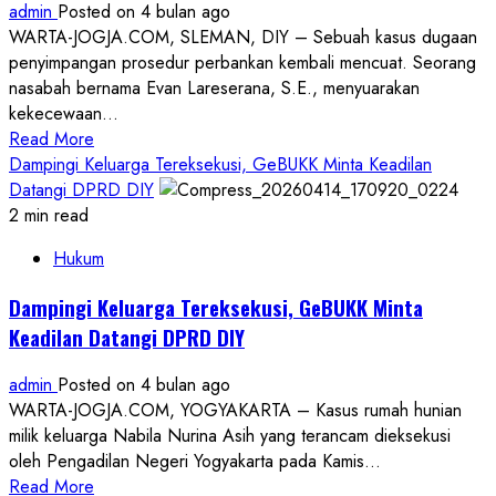
admin
Posted on 4 bulan ago
Dua
WARTA-JOGJA.COM, SLEMAN, DIY – Sebuah kasus dugaan
Terlapor
penyimpangan prosedur perbankan kembali mencuat. Seorang
nasabah bernama Evan Lareserana, S.E., menyuarakan
kekecewaan...
Read
Read More
more
Dampingi Keluarga Tereksekusi, GeBUKK Minta Keadilan
about
Datangi DPRD DIY
Dugaan
2 min read
Maladministrasi
Hukum
Bank
Danagung:
Dampingi Keluarga Tereksekusi, GeBUKK Minta
Status
Keadilan Datangi DPRD DIY
Kredit
Diubah
admin
Posted on 4 bulan ago
Sepihak,
WARTA-JOGJA.COM, YOGYAKARTA – Kasus rumah hunian
Nasabah
milik keluarga Nabila Nurina Asih yang terancam dieksekusi
Rugi
oleh Pengadilan Negeri Yogyakarta pada Kamis...
Jutaan
Read
Read More