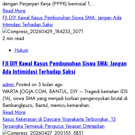
dengan Perjanjian Kerja (PPPK) berinisial T,...
Tua
Read
Read More
Segera
more
FJI DIY Kawal Kasus Pembunuhan Siswa SMA: Jangan Ada
Lapor
about
Intimidasi Terhadap Saksi
Buntut
Skandal
2 min read
Perselingkuhan,
Hukum
Nasib
Guru
FJI DIY Kawal Kasus Pembunuhan Siswa SMA: Jangan
SD
Ada Intimidasi Terhadap Saksi
Rongkop
Ada
admin
Posted on 3 bulan ago
di
WARTA-JOGJA.COM, BANTUL, DIY – Tragedi kematian IDS
Tangan
(16), siswa SMA yang menjadi korban pengeroyokan brutal di
BKPPD
Bambanglipuro, Bantul, memicu kemarahan...
Read
Read More
more
Kasus Kekerasan di Daycare Yogyakarta Terbongkar, 13
about
Tersangka Termasuk Pengurus Yayasan Ditetapkan
FJI