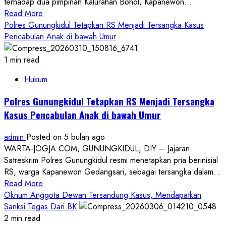
terhadap dua pimpinan Kalurahan Bohol, Kapanewon...
dipenjara
Read
Read More
more
Polres Gunungkidul Tetapkan RS Menjadi Tersangka Kasus
about
Pencabulan Anak di bawah Umur
Tipikor
Yogyakarta
1 min read
Jatuhkan
Hukum
Vonis
Penjara
Polres Gunungkidul Tetapkan RS Menjadi Tersangka
Lurah
Kasus Pencabulan Anak di bawah Umur
dan
Carik
admin
Posted on 5 bulan ago
Bohol
WARTA-JOGJA.COM, GUNUNGKIDUL, DIY – Jajaran
Satreskrim Polres Gunungkidul resmi menetapkan pria berinisial
RS, warga Kapanewon Gedangsari, sebagai tersangka dalam...
Read
Read More
more
Oknum Anggota Dewan Tersandung Kasus, Mendapatkan
about
Sanksi Tegas Dari BK
Polres
2 min read