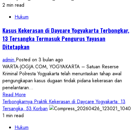
DIY
2 min read
Kawal
Hukum
Kasus
Pembunuhan
Kasus Kekerasan di Daycare Yogyakarta Terbongkar,
Siswa
13 Tersangka Termasuk Pengurus Yayasan
SMA:
Ditetapkan
Jangan
Ada
admin
Posted on 3 bulan ago
Intimidasi
WARTA-JOGJA.COM, YOGYAKARTA – Satuan Reserse
Terhadap
Kriminal Polresta Yogyakarta telah menuntaskan tahap awal
Saksi
pengungkapan kasus dugaan tindak pidana kekerasan dan
penelantaran...
Read
Read More
more
Terbongkarnya Praktik Kekerasan di Daycare Yogyakarta: 13
about
Tersangka, 53 Korban
Kasus
1 min read
Kekerasan
Hukum
di