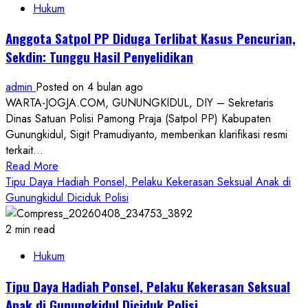
Hukum
Kalurahan,
Masyarakat
Anggota Satpol PP Diduga Terlibat Kasus Pencurian,
Bohol
Sekdin: Tunggu Hasil Penyelidikan
Minta
Bupati
admin
Posted on 4 bulan ago
Intervensi
WARTA-JOGJA.COM, GUNUNGKIDUL, DIY – Sekretaris
Dinas Satuan Polisi Pamong Praja (Satpol PP) Kabupaten
Gunungkidul, Sigit Pramudiyanto, memberikan klarifikasi resmi
terkait...
Read
Read More
more
Tipu Daya Hadiah Ponsel, Pelaku Kekerasan Seksual Anak di
about
Gunungkidul Diciduk Polisi
Anggota
Satpol
2 min read
PP
Hukum
Diduga
Terlibat
Tipu Daya Hadiah Ponsel, Pelaku Kekerasan Seksual
Kasus
Anak di Gunungkidul Diciduk Polisi
Pencurian,