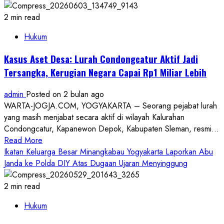
Merasa
Tertekan
2 min read
dan
Hukum
Dirugikan,
Guru
Kasus Aset Desa: Lurah Condongcatur Aktif Jadi
SD
Tersangka, Kerugian Negara Capai Rp1 Miliar Lebih
di
Gunungkidul
admin
Posted on 2 bulan ago
Klarifikasi:
WARTA-JOGJA.COM, YOGYAKARTA – Seorang pejabat lurah
Beberkan
yang masih menjabat secara aktif di wilayah Kalurahan
Fakta
Condongcatur, Kapanewon Depok, Kabupaten Sleman, resmi...
Sebenarnya
Read
Read More
di
more
Ikatan Keluarga Besar Minangkabau Yogyakarta Laporkan Abu
Balik
about
Janda ke Polda DIY Atas Dugaan Ujaran Menyinggung
Dugaan
Kasus
Perselingkuhan
Aset
2 min read
Desa:
Hukum
Lurah
Condongcatur