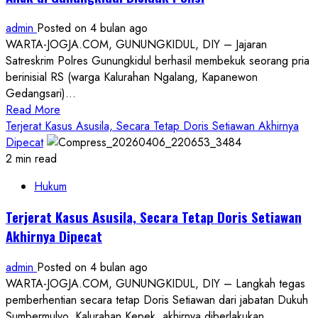
Sekdin:
admin
Posted on 4 bulan ago
Tunggu
WARTA-JOGJA.COM, GUNUNGKIDUL, DIY – Jajaran
Hasil
Satreskrim Polres Gunungkidul berhasil membekuk seorang pria
Penyelidikan
berinisial RS (warga Kalurahan Ngalang, Kapanewon
Gedangsari)...
Read
Read More
more
Terjerat Kasus Asusila, Secara Tetap Doris Setiawan Akhirnya
about
Dipecat
Tipu
2 min read
Daya
Hukum
Hadiah
Ponsel,
Terjerat Kasus Asusila, Secara Tetap Doris Setiawan
Pelaku
Akhirnya Dipecat
Kekerasan
Seksual
admin
Posted on 4 bulan ago
Anak
WARTA-JOGJA.COM, GUNUNGKIDUL, DIY – Langkah tegas
di
pemberhentian secara tetap Doris Setiawan dari jabatan Dukuh
Gunungkidul
Sumbermulyo, Kalurahan Kepek, akhirnya diberlakukan.