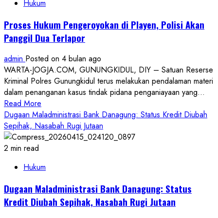
Hukum
Polres
Bantul
Proses Hukum Pengeroyokan di Playen, Polisi Akan
Sita
Panggil Dua Terlapor
1.450
Pil
admin
Posted on 4 bulan ago
‘Sapi’,
WARTA-JOGJA.COM, GUNUNGKIDUL, DIY – Satuan Reserse
Tiga
Kriminal Polres Gunungkidul terus melakukan pendalaman materi
Tersangka
dalam penanganan kasus tindak pidana penganiayaan yang...
Diringkus
Read
Read More
more
Dugaan Maladministrasi Bank Danagung: Status Kredit Diubah
about
Sepihak, Nasabah Rugi Jutaan
Proses
Hukum
2 min read
Pengeroyokan
Hukum
di
Playen,
Dugaan Maladministrasi Bank Danagung: Status
Polisi
Kredit Diubah Sepihak, Nasabah Rugi Jutaan
Akan
Panggil