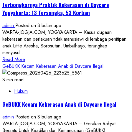
Daycare
Terbongkarnya Praktik Kekerasan di Daycare
Yogyakarta
Yogyakarta: 13 Tersangka, 53 Korban
Terbongkar,
13
admin
Posted on 3 bulan ago
Tersangka
WARTA-JOGJA.COM, YOGYAKARTA – Kasus dugaan
Termasuk
kekerasan dan perlakuan tidak manusiawi di lembaga penitipan
Pengurus
anak Little Aresha, Sorosutan, Umbulharjo, terungkap
Yayasan
menyusul...
Ditetapkan
Read
Read More
more
GeBUKK Kecam Kekerasan Anak di Daycare Ilegal
about
Terbongkarnya
3 min read
Praktik
Hukum
Kekerasan
di
GeBUKK Kecam Kekerasan Anak di Daycare Ilegal
Daycare
Yogyakarta:
admin
Posted on 3 bulan ago
13
WARTA-JOGJA.COM, YOGYAKARTA – Gerakan Rakyat
Tersangka,
Bersatu Untuk Keadilan dan Kemanusiaan (GeBUKK)