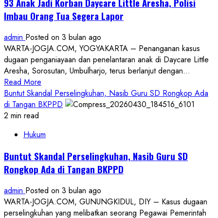
93 Anak Jadi Korban Daycare Little Aresha, Polisi
Guru
Imbau Orang Tua Segera Lapor
SD
Rongkop
admin
Posted on 3 bulan ago
Akui
WARTA-JOGJA.COM, YOGYAKARTA – Penanganan kasus
Berselingkuh,
dugaan penganiayaan dan penelantaran anak di Daycare Little
Pemerintah
Aresha, Sorosutan, Umbulharjo, terus berlanjut dengan...
Siap
Read
Read More
Bertindak
more
Buntut Skandal Perselingkuhan, Nasib Guru SD Rongkop Ada
about
di Tangan BKPPD
93
2 min read
Anak
Hukum
Jadi
Korban
Buntut Skandal Perselingkuhan, Nasib Guru SD
Daycare
Rongkop Ada di Tangan BKPPD
Little
Aresha,
admin
Posted on 3 bulan ago
Polisi
WARTA-JOGJA.COM, GUNUNGKIDUL, DIY – Kasus dugaan
Imbau
perselingkuhan yang melibatkan seorang Pegawai Pemerintah
Orang