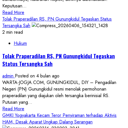
Diciduk
Keputusan...
Polisi
Read
Read More
more
Tolak Praperadilan RS, PN Gunungkidul Tegaskan Status
about
Tersangka Sah
Terjerat
2 min read
Kasus
Hukum
Asusila,
Secara
Tolak Praperadilan RS, PN Gunungkidul Tegaskan
Tetap
Status Tersangka Sah
Doris
Setiawan
admin
Posted on 4 bulan ago
Akhirnya
WARTA-JOGJA.COM, GUNUNGKIDUL, DIY – Pengadilan
Dipecat
Negeri (PN) Gunungkidul resmi menolak permohonan
praperadilan yang diajukan oleh tersangka berinisial RS.
Putusan yang...
Read
Read More
more
GMKI Yogyakarta Kecam Teror Penyiraman terhadap Aktivis
about
HAM, Desak Aparat Ungkap Dalang Serangan