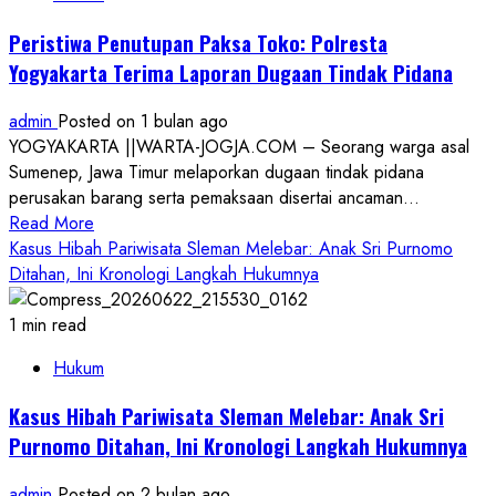
Bantul:
Aliansi
Peristiwa Penutupan Paksa Toko: Polresta
Janji
Yogyakarta Terima Laporan Dugaan Tindak Pidana
Kawal
Proses
admin
Posted on 1 bulan ago
Hukum
YOGYAKARTA ||WARTA-JOGJA.COM – Seorang warga asal
Sampai
Sumenep, Jawa Timur melaporkan dugaan tindak pidana
Tuntas
perusakan barang serta pemaksaan disertai ancaman...
Read
Read More
more
Kasus Hibah Pariwisata Sleman Melebar: Anak Sri Purnomo
about
Ditahan, Ini Kronologi Langkah Hukumnya
Peristiwa
Penutupan
1 min read
Paksa
Hukum
Toko:
Polresta
Kasus Hibah Pariwisata Sleman Melebar: Anak Sri
Yogyakarta
Purnomo Ditahan, Ini Kronologi Langkah Hukumnya
Terima
Laporan
admin
Posted on 2 bulan ago