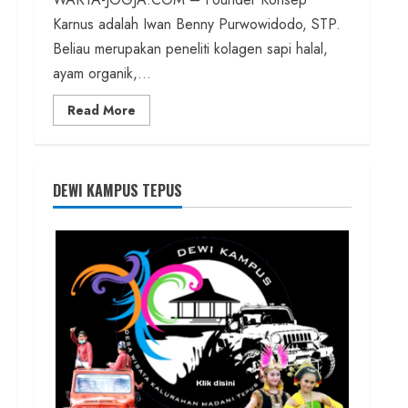
Karnus adalah Iwan Benny Purwowidodo, STP.
Beliau merupakan peneliti kolagen sapi halal,
ayam organik,...
Read
Read More
more
about
Founder
Konsep
Karnus
dan
DEWI KAMPUS TEPUS
Dokter
dan
Ilmuwan