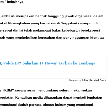
kum,” imbuhnya.
ambil ini merupakan bentuk tanggung jawab organisasi dalam
arakat Minangkabau yang bermukim di Yogyakarta maupun di
tersebut dinilai telah melampaui batas kebebasan berekspresi
nah yang menimbulkan keresahan dan penyinggungan identitas
H, Polda DIY Salurkan 17 Hewan Kurban ke Lembaga
Powered by
Inline Related Posts
si IKBMY secara resmi mengundang seluruh rekan-rekan
kegiatan. Kehadiran media diharapkan dapat menjadi jembatan
t memahami duduk perkara, alasan hukum yang mendasari