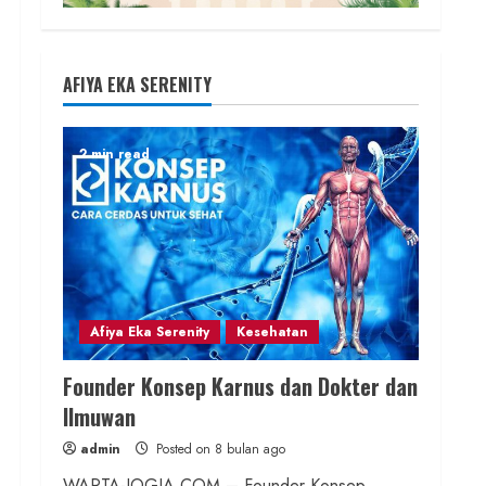
AFIYA EKA SERENITY
2 min read
Afiya Eka Serenity
Kesehatan
Founder Konsep Karnus dan Dokter dan
Ilmuwan
admin
Posted on 8 bulan ago
WARTA-JOGJA.COM – Founder Konsep