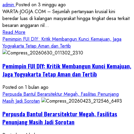
admin
Posted on 3 minggu ago
WARTA-JOGJA.COM – Sejumlah pertanyaan krusial kini
beredar luas di kalangan masyarakat hingga tingkat desa terkait
besaran anggaran riil...
Read
Read More
more
Pemimpin FUI DIY: Kritik Membangun Kunci Kemajuan, Jaga
about
Yogyakarta Tetap Aman dan Tertib
Anggaran
Gedung
Pemimpin FUI DIY: Kritik Membangun Kunci Kemajuan,
KDMP
Rp1,6
Jaga Yogyakarta Tetap Aman dan Tertib
Miliar,
Diduga
Posted on 1 bulan ago
Hanya
Perpusda Bantul Berarsitektur Megah, Fasilitas Penunjang
Separuhnya
Masih Jadi Sorotan
yang
Perpusda Bantul Berarsitektur Megah, Fasilitas
Cair
ke
Penunjang Masih Jadi Sorotan
Kontraktor: