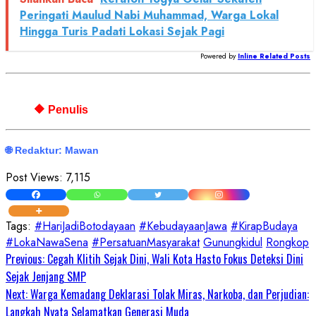
Peringati Maulud Nabi Muhammad, Warga Lokal
Hingga Turis Padati Lokasi Sejak Pagi
Powered by
Inline Related Posts
🔶 Penulis
🌐 Redaktur: Mawan
Post Views:
7,115
Tags:
#HariJadiBotodayaan
#KebudayaanJawa
#KirapBudaya
#LokaNawaSena
#PersatuanMasyarakat
Gunungkidul
Rongkop
Continue
Previous:
Cegah Klitih Sejak Dini, Wali Kota Hasto Fokus Deteksi Dini
Sejak Jenjang SMP
Reading
Next:
Warga Kemadang Deklarasi Tolak Miras, Narkoba, dan Perjudian:
Langkah Nyata Selamatkan Generasi Muda