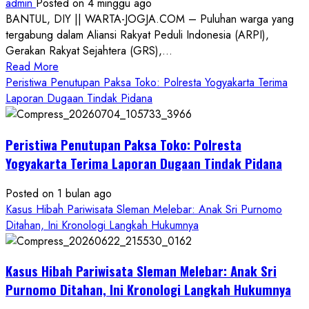
admin
Posted on 4 minggu ago
BANTUL, DIY || WARTA-JOGJA.COM – Puluhan warga yang
tergabung dalam Aliansi Rakyat Peduli Indonesia (ARPI),
Gerakan Rakyat Sejahtera (GRS),...
Read
Read More
more
Peristiwa Penutupan Paksa Toko: Polresta Yogyakarta Terima
about
Laporan Dugaan Tindak Pidana
Kasus
Pelecehan
Peristiwa Penutupan Paksa Toko: Polresta
Anak
di
Yogyakarta Terima Laporan Dugaan Tindak Pidana
Bantul:
Aliansi
Posted on 1 bulan ago
Janji
Kasus Hibah Pariwisata Sleman Melebar: Anak Sri Purnomo
Kawal
Ditahan, Ini Kronologi Langkah Hukumnya
Proses
Hukum
Kasus Hibah Pariwisata Sleman Melebar: Anak Sri
Sampai
Tuntas
Purnomo Ditahan, Ini Kronologi Langkah Hukumnya