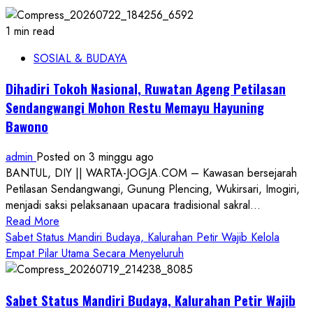
1 min read
SOSIAL & BUDAYA
Dihadiri Tokoh Nasional, Ruwatan Ageng Petilasan
Sendangwangi Mohon Restu Memayu Hayuning
Bawono
admin
Posted on 3 minggu ago
BANTUL, DIY || WARTA-JOGJA.COM – Kawasan bersejarah
Petilasan Sendangwangi, Gunung Plencing, Wukirsari, Imogiri,
menjadi saksi pelaksanaan upacara tradisional sakral...
Read
Read More
more
Sabet Status Mandiri Budaya, Kalurahan Petir Wajib Kelola
about
Empat Pilar Utama Secara Menyeluruh
Dihadiri
Tokoh
Sabet Status Mandiri Budaya, Kalurahan Petir Wajib
Nasional,