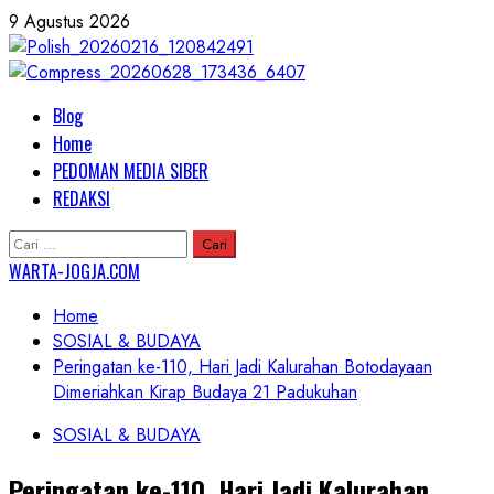
Skip
9 Agustus 2026
to
content
Primary
Blog
Menu
Home
PEDOMAN MEDIA SIBER
REDAKSI
Cari
untuk:
WARTA-JOGJA.COM
Home
SOSIAL & BUDAYA
Peringatan ke-110, Hari Jadi Kalurahan Botodayaan
Dimeriahkan Kirap Budaya 21 Padukuhan
SOSIAL & BUDAYA
Peringatan ke-110, Hari Jadi Kalurahan