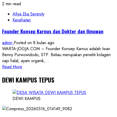
2 min read
Afiya Eka Serenity
Kesehatan
Founder Konsep Karnus dan Dokter dan Ilmuwan
admin
Posted on 8 bulan ago
WARTA-JOGJA.COM – Founder Konsep Karnus adalah Iwan
Benny Purwowidodo, STP. Beliau merupakan peneliti kolagen
sapi halal, ayam organik,...
Read
Read More
more
DEWI KAMPUS TEPUS
about
Founder
Konsep
Karnus
DEWI KAMPUS
dan
Dokter
dan