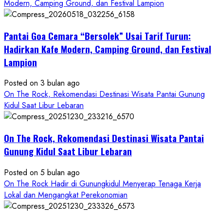
about
Modern, Camping Ground, dan Festival Lampion
ON
THE
Pantai Goa Cemara “Bersolek” Usai Tarif Turun:
ROCK
Gunungkidul
Hadirkan Kafe Modern, Camping Ground, dan Festival
Hadirkan
Lampion
Konsep
Baru,
Posted on 3 bulan ago
Padukan
On The Rock, Rekomendasi Destinasi Wisata Pantai Gunung
Keindahan
Kidul Saat Libur Lebaran
Alam
dan
Wisata
On The Rock, Rekomendasi Destinasi Wisata Pantai
Kekinian
Gunung Kidul Saat Libur Lebaran
Posted on 5 bulan ago
On The Rock Hadir di Gunungkidul Menyerap Tenaga Kerja
Lokal dan Mengangkat Perekonomian