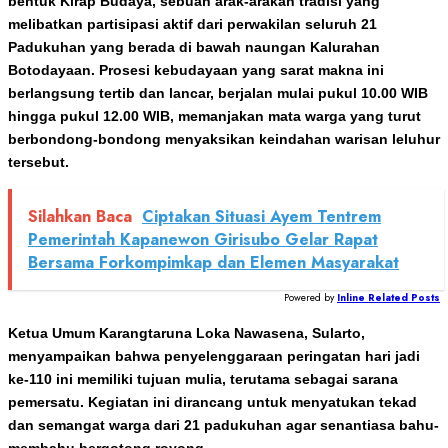
bentuk Kirap Budaya, sebuah arak-arakan tradisi yang
melibatkan partisipasi aktif dari perwakilan seluruh 21
Padukuhan yang berada di bawah naungan Kalurahan
Botodayaan. Prosesi kebudayaan yang sarat makna ini
berlangsung tertib dan lancar, berjalan mulai pukul 10.00 WIB
hingga pukul 12.00 WIB, memanjakan mata warga yang turut
berbondong-bondong menyaksikan keindahan warisan leluhur
tersebut.
Silahkan Baca
Ciptakan Situasi Ayem Tentrem
Pemerintah Kapanewon Girisubo Gelar Rapat
Bersama Forkompimkap dan Elemen Masyarakat
Powered by
Inline Related Posts
Ketua Umum Karangtaruna Loka Nawasena, Sularto,
menyampaikan bahwa penyelenggaraan peringatan hari jadi
ke-110 ini memiliki tujuan mulia, terutama sebagai sarana
pemersatu. Kegiatan ini dirancang untuk menyatukan tekad
dan semangat warga dari 21 padukuhan agar senantiasa bahu-
membahu bergotong royong.