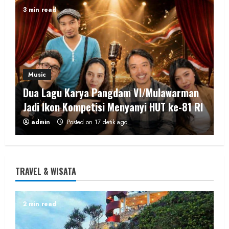
3 min read
Music
Dua Lagu Karya Pangdam VI/Mulawarman
Jadi Ikon Kompetisi Menyanyi HUT ke-81 RI
admin
Posted on 17 detik ago
2 min read
TRAVEL & WISATA
Wisata & Budaya
Bersama Bupati Gunungkidul Antusiasme
2 min read
Warga Warnai Kirab Budaya Sadranan