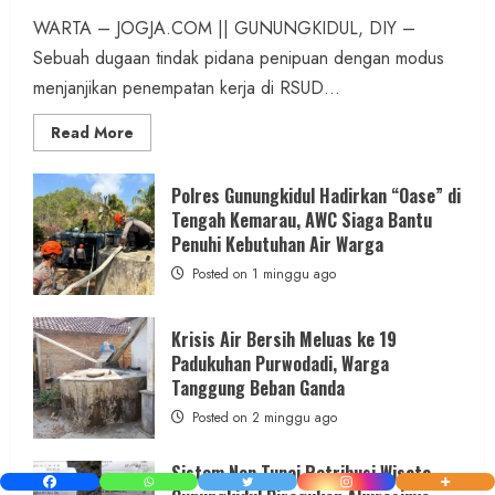
WARTA – JOGJA.COM || GUNUNGKIDUL, DIY –
Sebuah dugaan tindak pidana penipuan dengan modus
menjanjikan penempatan kerja di RSUD...
Read
Read More
more
about
Dugaan
Penipuan
Polres Gunungkidul Hadirkan “Oase” di
Masuk
Tengah Kemarau, AWC Siaga Bantu
Kerja
RSUD
Penuhi Kebutuhan Air Warga
Wonosari
Seret
Posted on 1 minggu ago
Oknum
Wartawan
Krisis Air Bersih Meluas ke 19
Padukuhan Purwodadi, Warga
Tanggung Beban Ganda
Posted on 2 minggu ago
Sistem Non Tunai Retribusi Wisata