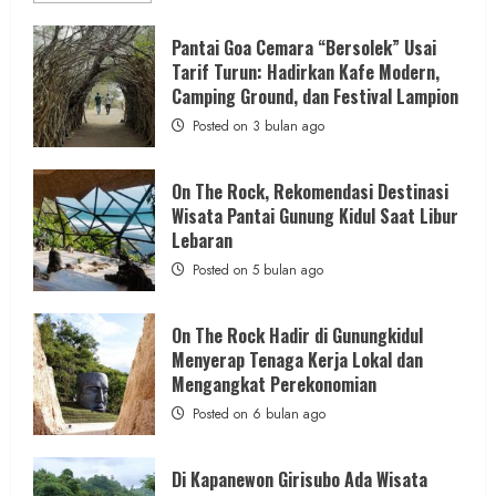
about
ON
Berita Jateng
THE
Pantai Goa Cemara “Bersolek” Usai
ROCK
Kebakaran Hanguskan Kantin dan Gudang
Tarif Turun: Hadirkan Kafe Modern,
Gunungkidul
Hadirkan
Camping Ground, dan Festival Lampion
SD Negeri 1 Jerukan, Polsek Juwangi
Konsep
Baru,
Posted on 3 bulan ago
Lakukan Olah TKP
Padukan
Keindahan
Alam
admin
Posted on 14 jam ago
dan
On The Rock, Rekomendasi Destinasi
Wisata
Wisata Pantai Gunung Kidul Saat Libur
Kekinian
1 min read
Lebaran
Posted on 5 bulan ago
On The Rock Hadir di Gunungkidul
Berita Daerah
Menyerap Tenaga Kerja Lokal dan
Lomba Pengagungan Kalurahan Balong:
Mengangkat Perekonomian
Merayakan HUT ke-81 RI untuk
Posted on 6 bulan ago
Memperkokoh Persatuan dan Nasionalisme
admin
Posted on 14 jam ago
Di Kapanewon Girisubo Ada Wisata