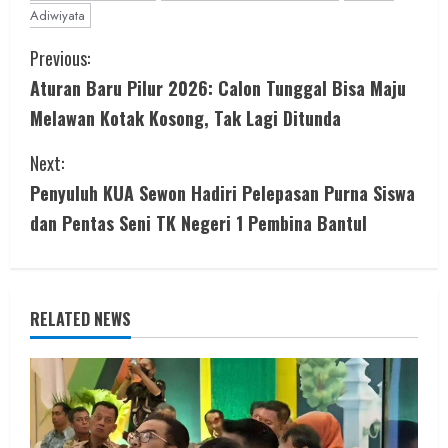
Adiwiyata
C
Previous:
Aturan Baru Pilur 2026: Calon Tunggal Bisa Maju
o
Melawan Kotak Kosong, Tak Lagi Ditunda
n
Next:
t
Penyuluh KUA Sewon Hadiri Pelepasan Purna Siswa
i
dan Pentas Seni TK Negeri 1 Pembina Bantul
n
u
RELATED NEWS
e
R
e