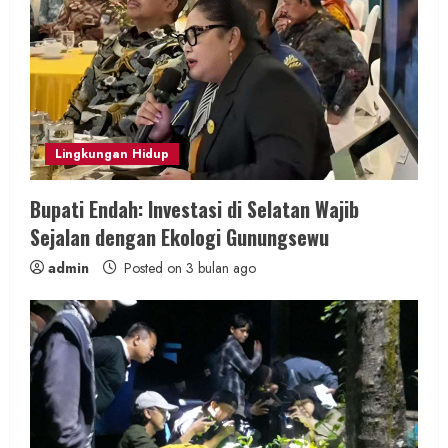
a
d
i
n
Lingkungan Hidup
g
Bupati Endah: Investasi di Selatan Wajib
Sejalan dengan Ekologi Gunungsewu
admin
Posted on 3 bulan ago