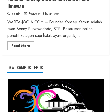
Ilmuwan
admin
Posted on 8 bulan ago
WARTA-JOGJA.COM – Founder Konsep Karnus adalah
Iwan Benny Purwowidodo, STP. Beliau merupakan
peneliti kolagen sapi halal, ayam organik,...
Read
Read More
more
about
Founder
Konsep
Karnus
dan
DEWI KAMPUS TEPUS
Dokter
dan
Ilmuwan