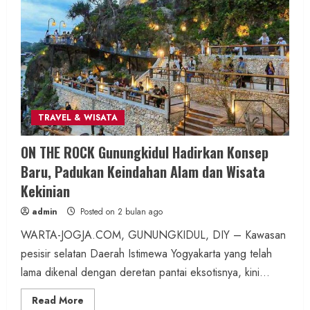
Mbah Jobeh yang Kini Resmi Sandang
Status Kalurahan Mandiri Budaya
admin
Posted on 6 jam ago
2 min read
TRAVEL & WISATA
Berita KUA Semugih, DIY
ON THE ROCK Gunungkidul Hadirkan Konsep
Keutamaan Sholawat dan Kunci Hidup
Baru, Padukan Keindahan Alam dan Wisata
Tenang Jadi Materi Utama Pengajian
Kekinian
Aparat Margosari
admin
Posted on 2 bulan ago
admin
Posted on 6 jam ago
WARTA-JOGJA.COM, GUNUNGKIDUL, DIY – Kawasan
pesisir selatan Daerah Istimewa Yogyakarta yang telah
1 min read
lama dikenal dengan deretan pantai eksotisnya, kini...
Read
Read More
more