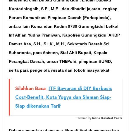
Kuntariningsih, S.E., M.E., dan dihadiri jajaran lengkap
Forum Komunikasi Pimpinan Daerah (Forkopimda),
antara lain Komandan Kodim 0730 Gunungkidul Letkol
Inf Alfian Yudha Praniwan, Kapolres Gunungkidul AKBP
Damus Asa, S.H., S.I.K., M.H., Sekretaris Daerah Sri
Suhartanta, para Asisten, Staf Ahli Bupati, Kepala
Perangkat Daerah, unsur TNI/Polri, pimpinan BUMD,
serta para pengelola wisata dan tokoh masyarakat.
Silahkan Baca
ITF Bawuran di DIY Berbasis
Cost-Benefit, Kota Yogya dan Sleman Siap-
Siap dikenakan Tarif
Powered by
Inline Related Posts
Dalam sambutan utamanya, Bupati Endah menegaskan