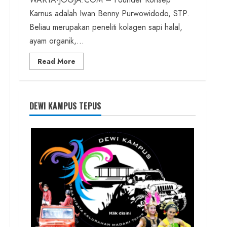
Karnus adalah Iwan Benny Purwowidodo, STP.
Beliau merupakan peneliti kolagen sapi halal,
ayam organik,...
Read
Read More
more
about
Founder
Konsep
Karnus
dan
DEWI KAMPUS TEPUS
Dokter
dan
Ilmuwan