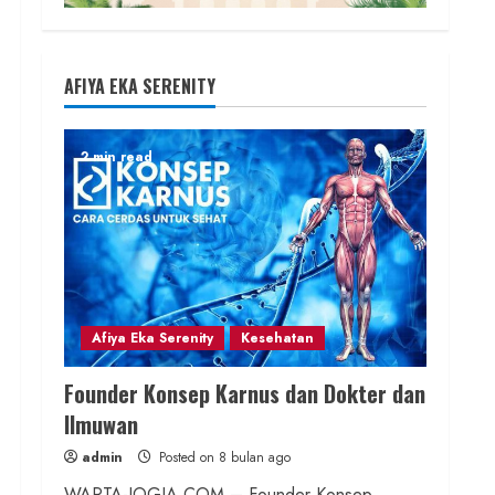
AFIYA EKA SERENITY
2 min read
Afiya Eka Serenity
Kesehatan
Founder Konsep Karnus dan Dokter dan
Ilmuwan
admin
Posted on 8 bulan ago
WARTA-JOGJA.COM – Founder Konsep