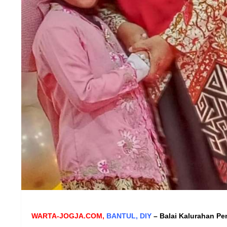
WARTA-JOGJA.COM,
BANTUL, DIY
– Balai Kalurahan P