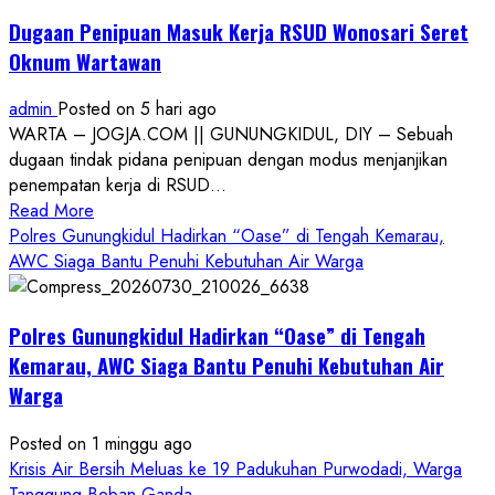
Dugaan Penipuan Masuk Kerja RSUD Wonosari Seret
Oknum Wartawan
admin
Posted on 5 hari ago
WARTA – JOGJA.COM || GUNUNGKIDUL, DIY – Sebuah
dugaan tindak pidana penipuan dengan modus menjanjikan
penempatan kerja di RSUD...
Read
Read More
more
Polres Gunungkidul Hadirkan “Oase” di Tengah Kemarau,
about
AWC Siaga Bantu Penuhi Kebutuhan Air Warga
Dugaan
Penipuan
Polres Gunungkidul Hadirkan “Oase” di Tengah
Masuk
Kerja
Kemarau, AWC Siaga Bantu Penuhi Kebutuhan Air
RSUD
Warga
Wonosari
Seret
Posted on 1 minggu ago
Oknum
Krisis Air Bersih Meluas ke 19 Padukuhan Purwodadi, Warga
Wartawan
Tanggung Beban Ganda