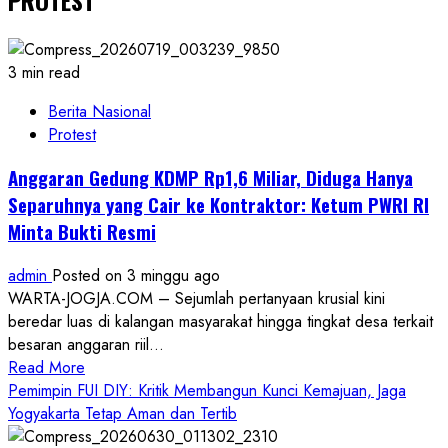
3 min read
Berita Nasional
Protest
Anggaran Gedung KDMP Rp1,6 Miliar, Diduga Hanya
Separuhnya yang Cair ke Kontraktor: Ketum PWRI RI
Minta Bukti Resmi
admin
Posted on 3 minggu ago
WARTA-JOGJA.COM – Sejumlah pertanyaan krusial kini
beredar luas di kalangan masyarakat hingga tingkat desa terkait
besaran anggaran riil...
Read
Read More
more
Pemimpin FUI DIY: Kritik Membangun Kunci Kemajuan, Jaga
about
Yogyakarta Tetap Aman dan Tertib
Anggaran