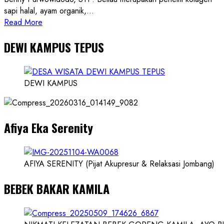
sapi halal, ayam organik,...
Read
Read More
more
DEWI KAMPUS TEPUS
about
Founder
Konsep
Karnus
DEWI KAMPUS
dan
Dokter
dan
Afiya Eka Serenity
Ilmuwan
AFIYA SERENITY (Pijat Akupresur & Relaksasi Jombang)
BEBEK BAKAR KAMILA