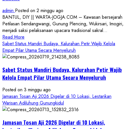
admin
Posted on 2 minggu ago
BANTUL, DIY || WARTA-JOGJA.COM – Kawasan bersejarah
Petilasan Sendangwangi, Gunung Plencing, Wukirsari, Imogiri,
menjadi saksi pelaksanaan upacara tradisional sakral...
Read
Read More
more
Sabet Status Mandiri Budaya, Kalurahan Petir Wajib Kelola
about
Empat Pilar Utama Secara Menyeluruh
Dihadiri
Tokoh
Sabet Status Mandiri Budaya, Kalurahan Petir Wajib
Nasional,
Ruwatan
Kelola Empat Pilar Utama Secara Menyeluruh
Ageng
Petilasan
Posted on 3 minggu ago
Sendangwangi
Jamasan Tosan Aji 2026 Digelar di 10 Lokasi, Lestarikan
Mohon
Warisan Adiluhung Gunungkidul
Restu
Memayu
Jamasan Tosan Aji 2026 Digelar di 10 Lokasi,
Hayuning