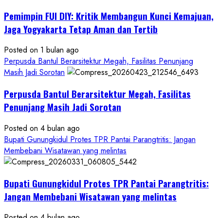
Gedung
Pemimpin FUI DIY: Kritik Membangun Kunci Kemajuan,
KDMP
Rp1,6
Jaga Yogyakarta Tetap Aman dan Tertib
Miliar,
Diduga
Posted on 1 bulan ago
Hanya
Perpusda Bantul Berarsitektur Megah, Fasilitas Penunjang
Separuhnya
Masih Jadi Sorotan
yang
Perpusda Bantul Berarsitektur Megah, Fasilitas
Cair
ke
Penunjang Masih Jadi Sorotan
Kontraktor:
Posted on 4 bulan ago
Ketum
Bupati Gunungkidul Protes TPR Pantai Parangtritis: Jangan
PWRI
Membebani Wisatawan yang melintas
RI
Minta
Bukti
Bupati Gunungkidul Protes TPR Pantai Parangtritis:
Resmi
Jangan Membebani Wisatawan yang melintas
Posted on 4 bulan ago