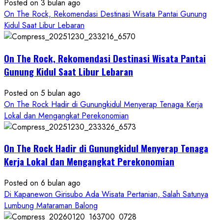
Baru,
Posted on 3 bulan ago
Padukan
On The Rock, Rekomendasi Destinasi Wisata Pantai Gunung
Keindahan
Kidul Saat Libur Lebaran
Alam
dan
Wisata
On The Rock, Rekomendasi Destinasi Wisata Pantai
Kekinian
Gunung Kidul Saat Libur Lebaran
Posted on 5 bulan ago
On The Rock Hadir di Gunungkidul Menyerap Tenaga Kerja
Lokal dan Mengangkat Perekonomian
On The Rock Hadir di Gunungkidul Menyerap Tenaga
Kerja Lokal dan Mengangkat Perekonomian
Posted on 6 bulan ago
Di Kapanewon Girisubo Ada Wisata Pertanian, Salah Satunya
Lumbung Mataraman Balong