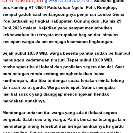
– Suasana gardu
GUNUNGKIDUL, DIY
||
WARTA-JOGJA.COM
pos kamling RT 06/04 Padukuhan Ngelo, Petir, Rongkop,
sempat gaduh saat berlangsungnya penjurian Lomba Gema
Pos Satkamling tingkat Kabupaten Gunungkidul, Kamis 25
Juni 2026 malam. Kejadian yang sempat menimbulkan
kekhawatiran itu ternyata merupakan bagian dari simulasi
kesiapan warga dalam menjaga keamanan lingkungan.
Sejak pukul 18.30 WIB, warga beserta panitia sudah berkumpul
menunggu kedatangan tim juri. Tepat pukul 19.00 WIB,
rombongan tiba di lokasi dan penilaian segera dimulai. Saat
para petugas ronda sedang menghentakkan irama
kenthongan, tiba‑tiba terdengar suara teriakan minta tolong
dari arah barat gardu. Warga setempat, Sutini, mengaku
melihat sosok yang dianggap mencurigakan hendak
mendekati rumahnya.
Mendengar teriakan itu, warga yang ada di lokasi segera
bergerak. Salah seorang warga, Pardi, bersama tetangga lain
mendatangi orang tersebut dan mengamankannya ke gardu