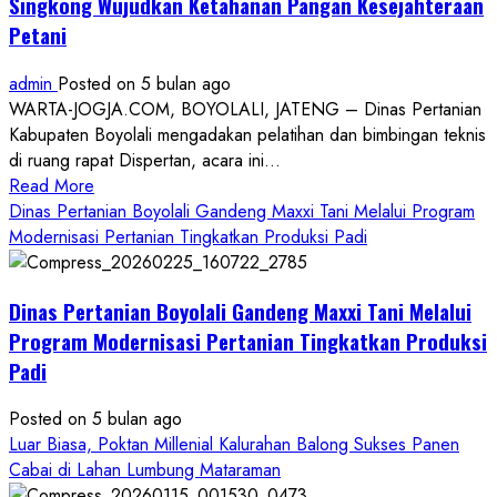
Singkong Wujudkan Ketahanan Pangan Kesejahteraan
Petani
admin
Posted on 5 bulan ago
WARTA-JOGJA.COM, BOYOLALI, JATENG – Dinas Pertanian
Kabupaten Boyolali mengadakan pelatihan dan bimbingan teknis
di ruang rapat Dispertan, acara ini...
Read
Read More
more
Dinas Pertanian Boyolali Gandeng Maxxi Tani Melalui Program
about
Modernisasi Pertanian Tingkatkan Produksi Padi
Dinas
Pertanian
Dinas Pertanian Boyolali Gandeng Maxxi Tani Melalui
Boyolali
Gelar
Program Modernisasi Pertanian Tingkatkan Produksi
Pelatihan
Padi
Budidaya
Singkong
Posted on 5 bulan ago
Wujudkan
Luar Biasa, Poktan Millenial Kalurahan Balong Sukses Panen
Ketahanan
Cabai di Lahan Lumbung Mataraman
Pangan