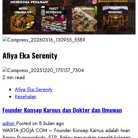
Afiya Eka Serenity
2 min read
Afiya Eka Serenity
Kesehatan
Founder Konsep Karnus dan Dokter dan Ilmuwan
admin
Posted on 8 bulan ago
WARTA-JOGJA.COM – Founder Konsep Karnus adalah Iwan
Benny Purwowidodo, STP. Beliau merupakan peneliti kolagen