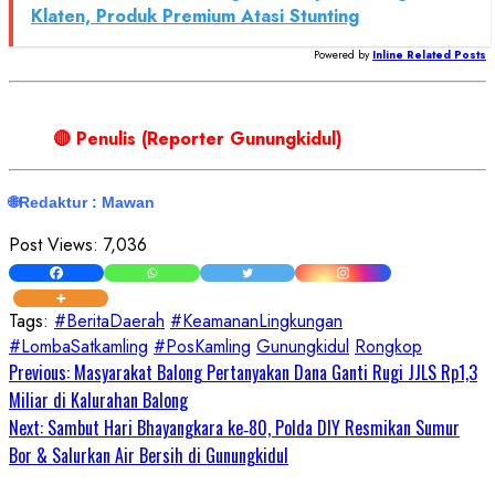
Klaten, Produk Premium Atasi Stunting
Powered by
Inline Related Posts
🔴 Penulis (Reporter Gunungkidul)
🌐
Redaktur : Mawan
Post Views:
7,036
Tags:
#BeritaDaerah
#KeamananLingkungan
#LombaSatkamling
#PosKamling
Gunungkidul
Rongkop
Continue
Previous:
Masyarakat Balong Pertanyakan Dana Ganti Rugi JJLS Rp1,3
Miliar di Kalurahan Balong
Reading
Next:
Sambut Hari Bhayangkara ke‑80, Polda DIY Resmikan Sumur
Bor & Salurkan Air Bersih di Gunungkidul