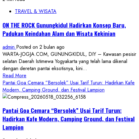
TRAVEL & WISATA
ON THE ROCK Gunungkidul Hadirkan Konsep Baru,
Padukan Keindahan Alam dan Wisata Kekinian
admin
Posted on 2 bulan ago
WARTA-JOGJA.COM, GUNUNGKIDUL, DIY – Kawasan pesisir
selatan Daerah Istimewa Yogyakarta yang telah lama dikenal
dengan deretan pantai eksotisnya, kini...
Read
Read More
more
Pantai Goa Cemara “Bersolek” Usai Tarif Turun: Hadirkan Kafe
about
Modern, Camping Ground, dan Festival Lampion
ON
THE
Pantai Goa Cemara “Bersolek” Usai Tarif Turun:
ROCK
Gunungkidul
Hadirkan Kafe Modern, Camping Ground, dan Festival
Hadirkan
Lampion
Konsep