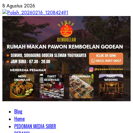
Skip
8 Agustus 2026
to
content
Primary
Blog
Menu
Home
PEDOMAN MEDIA SIBER