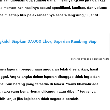
rjaan dibebani dua sumber dana, misalnya Rp500 juta dari kas
us memastikan hasilnya sesuai spesifikasi, kualitas, dan volume
liti setiap titik pelaksanaannya secara langsung,” ujar SH,
idul Siapkan 37.000 Ekor, Sapi dan Kambing Siap
Powered by
Inline Related Posts
men laporan penggunaan anggaran telah diserahkan, hasil
nggal. Angka-angka dalam laporan dianggap tidak logis dan
 maupun barang yang tersedia di lokasi. “Kami khawatir ada
an apa yang benar-benar dibangun atau dibeli,” tegasnya.
h lanjut jika kejelasan tidak segera diperoleh.