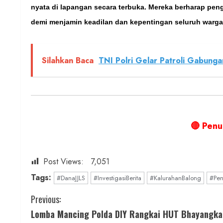
nyata di lapangan secara terbuka. Mereka berharap peng
demi menjamin keadilan dan kepentingan seluruh warga
Silahkan Baca
TNI Polri Gelar Patroli Gabung
🔴 Penu
Post Views:
7,051
Tags:
#DanaJJLS
#InvestigasiBerita
#KalurahanBalong
#Pen
C
Previous:
Lomba Mancing Polda DIY Rangkai HUT Bhayangka
o