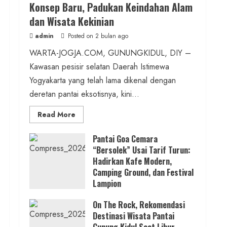
Konsep Baru, Padukan Keindahan Alam
Kalurahan Mandiri Budaya
dan Wisata Kekinian
admin
Posted on 13 jam ago
admin
Posted on 2 bulan ago
WARTA-JOGJA.COM, GUNUNGKIDUL, DIY –
2 min read
Kawasan pesisir selatan Daerah Istimewa
Berita KUA Semugih, DIY
Yogyakarta yang telah lama dikenal dengan
Keutamaan Sholawat dan Kunci
deretan pantai eksotisnya, kini...
Hidup Tenang Jadi Materi Utama
Read
Read More
Pengajian Aparat Margosari
more
about
ON
Pantai Goa Cemara
admin
Posted on 13 jam ago
THE
“Bersolek” Usai Tarif Turun:
ROCK
Gunungkidul
Hadirkan Kafe Modern,
1 min read
Hadirkan
Konsep
Camping Ground, dan Festival
Baru,
Lampion
Padukan
Berita Jateng
Keindahan
Posted on 3 bulan ago
Alam
Kebakaran Hanguskan Kantin dan
On The Rock, Rekomendasi
dan
Wisata
Destinasi Wisata Pantai
Gudang SD Negeri 1 Jerukan, Polsek
Kekinian