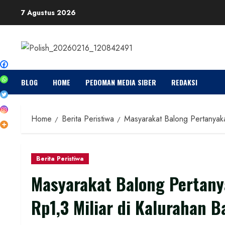
Skip
7 Agustus 2026
to
content
BLOG
HOME
PEDOMAN MEDIA SIBER
REDAKSI
Home
Berita Peristiwa
Masyarakat Balong Pertanyaka
Berita Peristiwa
Masyarakat Balong Pertany
Rp1,3 Miliar di Kalurahan B