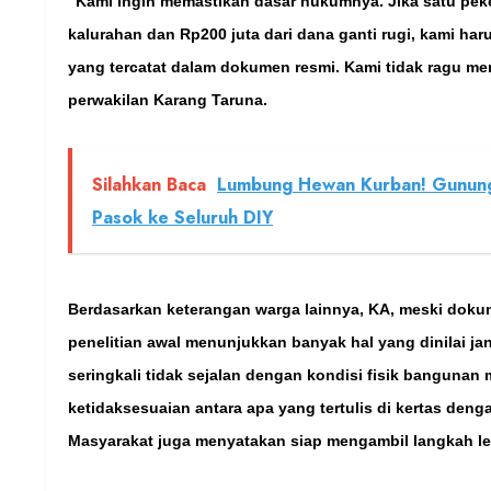
“Kami ingin memastikan dasar hukumnya. Jika satu peke
kalurahan dan Rp200 juta dari dana ganti rugi, kami har
yang tercatat dalam dokumen resmi. Kami tidak ragu mene
perwakilan Karang Taruna.
Silahkan Baca
Lumbung Hewan Kurban! Gunungk
Pasok ke Seluruh DIY
Berdasarkan keterangan warga lainnya, KA, meski doku
penelitian awal menunjukkan banyak hal yang dinilai ja
seringkali tidak sejalan dengan kondisi fisik bangunan
ketidaksesuaian antara apa yang tertulis di kertas deng
Masyarakat juga menyatakan siap mengambil langkah lebi