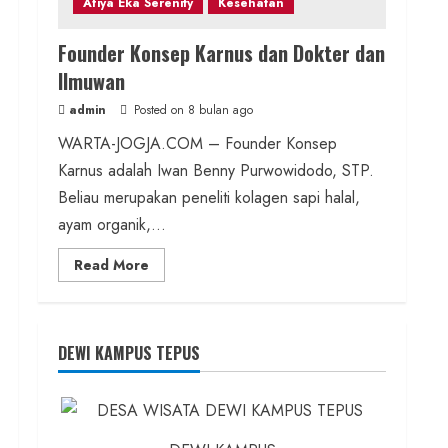
Afiya Eka Serenity
Kesehatan
Founder Konsep Karnus dan Dokter dan
Ilmuwan
admin
Posted on 8 bulan ago
WARTA-JOGJA.COM – Founder Konsep
Karnus adalah Iwan Benny Purwowidodo, STP.
Beliau merupakan peneliti kolagen sapi halal,
ayam organik,...
Read
Read More
more
about
Founder
Konsep
Karnus
dan
DEWI KAMPUS TEPUS
Dokter
dan
Ilmuwan