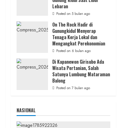
Gunung Kidul Saat Libur
Juwangi Lakukan Olah TKP
Lebaran
admin
Posted on 21 jam ago
Posted on 5 bulan ago
On The Rock Hadir di
Gunungkidul Menyerap
Tenaga Kerja Lokal dan
Mengangkat Perekonomian
Posted on 6 bulan ago
Di Kapanewon Girisubo Ada
Wisata Pertanian, Salah
Satunya Lumbung Mataraman
Balong
Posted on 7 bulan ago
NASIONAL