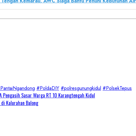
i Tengah Kemarau, AWC Siaga Bantu Penuhi Kebutuhan Ai
PantaiNgandong
#PoldaDIY
#polresgunungkidul
#PolsekTepus
 Pengasih Sasar Warga RT 10 Karangtengah Kidul
 di Kalurahan Balong