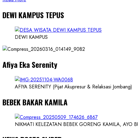
more
DEWI KAMPUS TEPUS
about
Founder
Konsep
Karnus
DEWI KAMPUS
dan
Dokter
dan
Afiya Eka Serenity
Ilmuwan
AFIYA SERENITY (Pijat Akupresur & Relaksasi Jombang)
BEBEK BAKAR KAMILA
NIKMATI KELEZATAN BEBEK GORENG KAMILA, AYO BUK