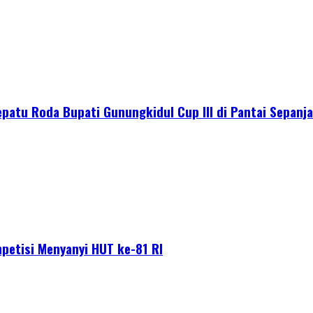
epatu Roda Bupati Gunungkidul Cup III di Pantai Sepanj
petisi Menyanyi HUT ke-81 RI