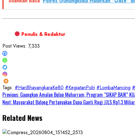
Silahkan Baca
Polres Gunungkidul Hadirkan "Oase" d
Penulis & Redaktur
Post Views:
7,333
Tags:
#HariBhayangkaraKe80
#KegiatanPolri
#LombaMancing
#
Continue
Previous:
Gaungkan Amalan Bulan Muharram, Program “SIKAP BAIK” KUA
Next:
Masyarakat Balong Pertanyakan Dana Ganti Rugi JJLS Rp1,3 Miliar
Reading
Related News