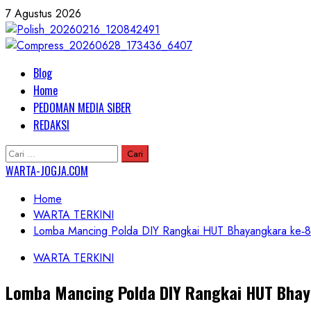
Skip
7 Agustus 2026
to
content
Primary
Blog
Menu
Home
PEDOMAN MEDIA SIBER
REDAKSI
Cari
untuk:
WARTA-JOGJA.COM
Home
WARTA TERKINI
Lomba Mancing Polda DIY Rangkai HUT Bhayangkara ke‑80
WARTA TERKINI
Lomba Mancing Polda DIY Rangkai HUT Bhay