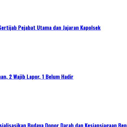
Sertijab Pejabat Utama dan Jajaran Kapolsek
an, 2 Wajib Lapor, 1 Belum Hadir
sialisasikan Budaya Donor Darah dan Kesiapsiagaan Ben