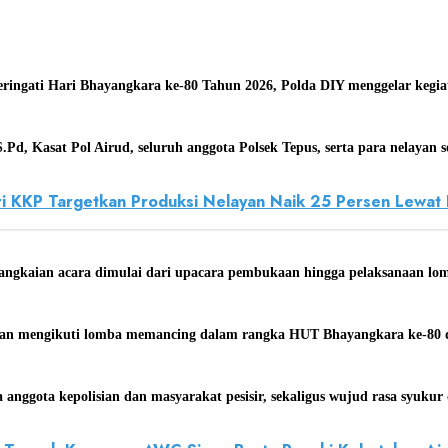
ingati Hari Bhayangkara ke‑80 Tahun 2026, Polda DIY menggelar kegi
.Pd, Kasat Pol Airud, seluruh anggota Polsek Tepus, serta para nelayan 
eri KKP Targetkan Produksi Nelayan Naik 25 Persen Lewa
angkaian acara dimulai dari upacara pembukaan hingga pelaksanaan lom
 dan mengikuti lomba memancing dalam rangka HUT Bhayangkara ke‑80 d
nggota kepolisian dan masyarakat pesisir, sekaligus wujud rasa syukur da