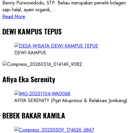
Benny Purwowidodo, STP. Beliau merupakan peneliti kolagen
sapi halal, ayam organik,...
Read
Read More
more
DEWI KAMPUS TEPUS
about
Founder
Konsep
Karnus
DEWI KAMPUS
dan
Dokter
dan
Afiya Eka Serenity
Ilmuwan
AFIYA SERENITY (Pijat Akupresur & Relaksasi Jombang)
BEBEK BAKAR KAMILA