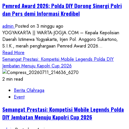
Luncurkan
Pemred Award 2026: Polda DIY Dorong Sinergi Polri
Pendidikan
dan Pers demi Informasi Kredibel
Tantama
Polri
admin
Posted on 3 minggu ago
TA
YOGYAKARTA || WARTA-JOGJA.COM – Kepala Kepolisian
2026:
Daerah Istimewa Yogyakarta, Irjen Pol. Anggoro Sukartono,
299
S.I.K., meraih penghargaan Pemred Award 2026...
Siswa
Read
Read More
dari
more
Semangat Prestasi: Kompetisi Mobile Legends Polda DIY
Seluruh
about
Jembatan Menuju Kapolri Cup 2026
Indonesia
Pemred
Mulai
Award
2 min read
Ditempa
2026:
di
Berita Olahraga
Polda
Selopamioro
Event
DIY
Dorong
Semangat Prestasi: Kompetisi Mobile Legends Polda
Sinergi
DIY Jembatan Menuju Kapolri Cup 2026
Polri
dan