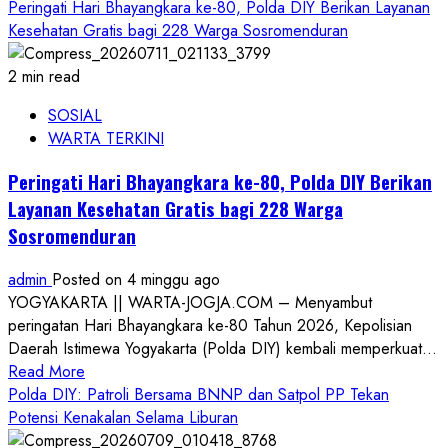
more
Peringati Hari Bhayangkara ke-80, Polda DIY Berikan Layanan
about
Kesehatan Gratis bagi 228 Warga Sosromenduran
Penelusuran
Fakta
2 min read
Temuan
SOSIAL
Jenazah
WARTA TERKINI
di
Sungai
Peringati Hari Bhayangkara ke-80, Polda DIY Berikan
Bedog
Layanan Kesehatan Gratis bagi 228 Warga
Bantul:
Sosromenduran
Riwayat
Sakit
admin
Posted on 4 minggu ago
Korban
YOGYAKARTA || WARTA-JOGJA.COM – Menyambut
dan
peringatan Hari Bhayangkara ke-80 Tahun 2026, Kepolisian
Kronologi
Daerah Istimewa Yogyakarta (Polda DIY) kembali memperkuat...
Lengkap
Read
Read More
more
Polda DIY: Patroli Bersama BNNP dan Satpol PP Tekan
about
Potensi Kenakalan Selama Liburan
Peringati