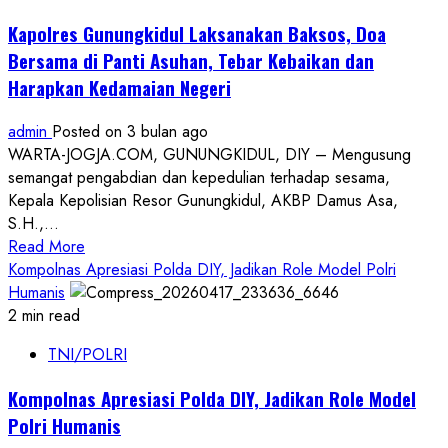
Humanis
Kapolres Gunungkidul Laksanakan Baksos, Doa
dan
Bersama di Panti Asuhan, Tebar Kebaikan dan
Dialogis
Harapkan Kedamaian Negeri
Amankan
May
admin
Posted on 3 bulan ago
Day
WARTA-JOGJA.COM, GUNUNGKIDUL, DIY – Mengusung
2026
semangat pengabdian dan kepedulian terhadap sesama,
Kepala Kepolisian Resor Gunungkidul, AKBP Damus Asa,
S.H.,...
Read
Read More
more
Kompolnas Apresiasi Polda DIY, Jadikan Role Model Polri
about
Humanis
Kapolres
2 min read
Gunungkidul
TNI/POLRI
Laksanakan
Baksos,
Kompolnas Apresiasi Polda DIY, Jadikan Role Model
Doa
Polri Humanis
Bersama