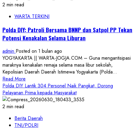
Hari
2 min read
Bhayangkara
WARTA TERKINI
ke-
80,
Polda DIY: Patroli Bersama BNNP dan Satpol PP Tekan
Polda
Potensi Kenakalan Selama Liburan
DIY
Berikan
admin
Posted on 1 bulan ago
Layanan
YOGYAKARTA || WARTA-JOGJA.COM – Guna mengantisipasi
Kesehatan
maraknya kenakalan remaja selama masa libur sekolah,
Gratis
Kepolisian Daerah Daerah Istimewa Yogyakarta (Polda...
bagi
Read
Read More
228
more
Polda DIY Lantik 304 Personel Naik Pangkat, Dorong
Warga
about
Pelayanan Prima kepada Masyarakat
Sosromenduran
Polda
DIY:
2 min read
Patroli
Berita Daerah
Bersama
TNI/POLRI
BNNP
dan