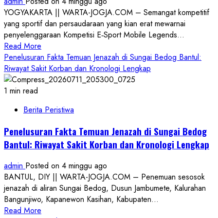
admin
Posted on 4 minggu ago
Pers
YOGYAKARTA || WARTA-JOGJA.COM – Semangat kompetitif
demi
yang sportif dan persaudaraan yang kian erat mewarnai
Informasi
penyelenggaraan Kompetisi E‑Sport Mobile Legends...
Kredibel
Read
Read More
more
Penelusuran Fakta Temuan Jenazah di Sungai Bedog Bantul:
about
Riwayat Sakit Korban dan Kronologi Lengkap
Semangat
Prestasi:
1 min read
Kompetisi
Berita Peristiwa
Mobile
Legends
Penelusuran Fakta Temuan Jenazah di Sungai Bedog
Polda
Bantul: Riwayat Sakit Korban dan Kronologi Lengkap
DIY
Jembatan
admin
Posted on 4 minggu ago
Menuju
BANTUL, DIY || WARTA-JOGJA.COM – Penemuan sesosok
Kapolri
jenazah di aliran Sungai Bedog, Dusun Jambumete, Kalurahan
Cup
Bangunjiwo, Kapanewon Kasihan, Kabupaten...
2026
Read
Read More