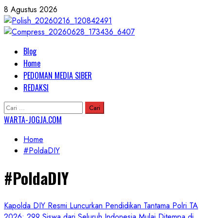
Skip
8 Agustus 2026
to
content
Primary
Blog
Menu
Home
PEDOMAN MEDIA SIBER
REDAKSI
Cari
untuk:
WARTA-JOGJA.COM
Home
#PoldaDIY
#PoldaDIY
Kapolda DIY Resmi Luncurkan Pendidikan Tantama Polri TA
2026: 299 Siswa dari Seluruh Indonesia Mulai Ditempa di