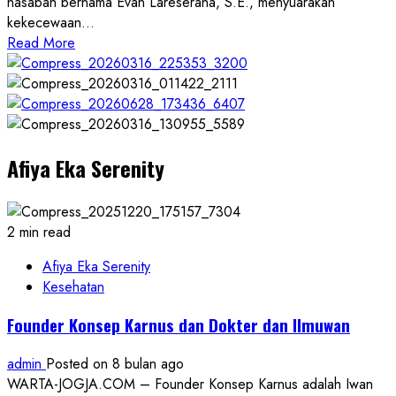
nasabah bernama Evan Lareserana, S.E., menyuarakan
kekecewaan...
Read
Read More
more
about
Dugaan
Maladministrasi
Bank
Afiya Eka Serenity
Danagung:
Status
Kredit
Diubah
2 min read
Sepihak,
Nasabah
Afiya Eka Serenity
Rugi
Kesehatan
Jutaan
Founder Konsep Karnus dan Dokter dan Ilmuwan
admin
Posted on 8 bulan ago
WARTA-JOGJA.COM – Founder Konsep Karnus adalah Iwan