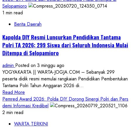
Selopamioro
1 min read
Berita Daerah
Kapolda DIY Resmi Luncurkan Pendidikan Tantama
Polri TA 2026: 299 Siswa dari Seluruh Indonesia Mulai
Ditempa di Selopamioro
admin
Posted on 3 minggu ago
YOGYAKARTA || WARTA-JOGJA.COM – Sebanyak 299
peserta didik resmi memulai rangkaian Pendidikan Pembentukan
Tantama Polri Tahun Anggaran 2026 di...
Read
Read More
more
Pemred Award 2026: Polda DIY Dorong Sinergi Polri dan Pers
about
demi Informasi Kredibel
Kapolda
2 min read
DIY
WARTA TERKINI
Resmi