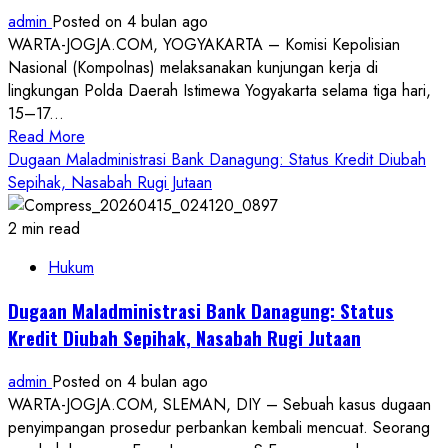
di
admin
Posted on 4 bulan ago
Panti
WARTA-JOGJA.COM, YOGYAKARTA – Komisi Kepolisian
Asuhan,
Nasional (Kompolnas) melaksanakan kunjungan kerja di
Tebar
lingkungan Polda Daerah Istimewa Yogyakarta selama tiga hari,
Kebaikan
15–17...
dan
Read
Read More
Harapkan
more
Dugaan Maladministrasi Bank Danagung: Status Kredit Diubah
Kedamaian
about
Sepihak, Nasabah Rugi Jutaan
Negeri
Kompolnas
Apresiasi
2 min read
Polda
Hukum
DIY,
Jadikan
Dugaan Maladministrasi Bank Danagung: Status
Role
Kredit Diubah Sepihak, Nasabah Rugi Jutaan
Model
Polri
admin
Posted on 4 bulan ago
Humanis
WARTA-JOGJA.COM, SLEMAN, DIY – Sebuah kasus dugaan
penyimpangan prosedur perbankan kembali mencuat. Seorang