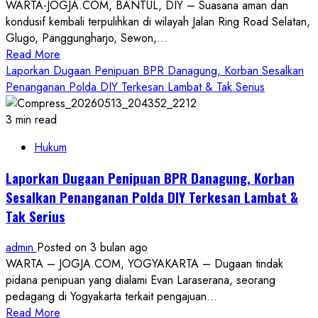
WARTA-JOGJA.COM, BANTUL, DIY – Suasana aman dan
Kurban
kondusif kembali terpulihkan di wilayah Jalan Ring Road Selatan,
ke
Glugo, Panggungharjo, Sewon,...
Lembaga
Read
Read More
Sosial
more
Laporkan Dugaan Penipuan BPR Danagung, Korban Sesalkan
dan
about
Penanganan Polda DIY Terkesan Lambat & Tak Serius
Masyarakat
Mediasi
Se-
Selesai
3 min read
DIY
Pasca
Hukum
Keributan
Misa
Laporkan Dugaan Penipuan BPR Danagung, Korban
Perdana,
Sesalkan Penanganan Polda DIY Terkesan Lambat &
GMS
Tak Serius
Bantul
Hentikan
admin
Posted on 3 bulan ago
Kegiatan
WARTA – JOGJA.COM, YOGYAKARTA – Dugaan tindak
Sambil
pidana penipuan yang dialami Evan Laraserana, seorang
Urus
pedagang di Yogyakarta terkait pengajuan...
Kelengkapan
Read
Read More
Izin