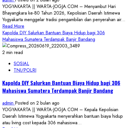
Pelopor
YOGYAKARTA || WARTA-JOGJA.COM – Menyambut Hari
Keselamatan
Bhayangkara ke-80 Tahun 2026, Kepolisian Daerah Istimewa
Yogyakarta menggelar tradisi pengambilan dan penyerahan air...
Read
Read More
more
Kapolda DIY Salurkan Bantuan Biaya Hidup bagi 306
about
Mahasiswa Sumatera Terdampak Banjir Bandang
Filosofi
dan
2 min read
Budaya:
SOSIAL
Polda
TNI/POLRI
DIY
Gelar
Kapolda DIY Salurkan Bantuan Biaya Hidup bagi 306
Prosesi
Mahasiswa Sumatera Terdampak Banjir Bandang
Air
Suci
admin
Posted on 2 bulan ago
Jelang
YOGYAKARTA || WARTA-JOGJA.COM – Kepala Kepolisian
Peringatan
Daerah Istimewa Yogyakarta menyerahkan bantuan biaya hidup
Hari
atau living cost kepada 306 mahasiswa...
Bhayangkara