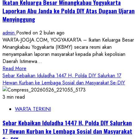
Ikatan Keluarga Besar Minangkabau Yogyakarta
DIY
Laporkan Abu Janda ke Polda DIY Atas Dugaan Ujaran
Gelar
Menyinggung
Bakti
Religi
admin
Posted on 2 bulan ago
Serentak
WARTA-JOGJA.COM, YOGYAKARTA – Ikatan Keluarga Besar
di
Minangkabau Yogyakarta (IKBMY) secara resmi akan
Berbagai
menyampaikan laporan masyarakat kepada pihak kepolisian
Rumah
Daerah Istimewa...
Ibadah
Read
Read More
more
Sebar Kebaikan Iduladha 1447 H, Polda DIY Salurkan 17
about
Hewan Kurban ke Lembaga Sosial dan Masyarakat Se-DIY
Ikatan
Keluarga
3 min read
Besar
WARTA TERKINI
Minangkabau
Yogyakarta
Sebar Kebaikan Iduladha 1447 H, Polda DIY Salurkan
Laporkan
17 Hewan Kurban ke Lembaga Sosial dan Masyarakat
Abu