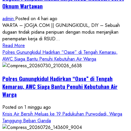
Oknum Wartawan
admin
Posted on 4 hari ago
WARTA – JOGJA.COM || GUNUNGKIDUL, DIY – Sebuah
dugaan tindak pidana penipuan dengan modus menjanjikan
penempatan kerja di RSUD...
Read
Read More
more
Polres Gunungkidul Hadirkan “Oase” di Tengah Kemarau,
about
AWC Siaga Bantu Penuhi Kebutuhan Air Warga
Dugaan
Penipuan
Polres Gunungkidul Hadirkan “Oase” di Tengah
Masuk
Kerja
Kemarau, AWC Siaga Bantu Penuhi Kebutuhan Air
RSUD
Warga
Wonosari
Seret
Posted on 1 minggu ago
Oknum
Krisis Air Bersih Meluas ke 19 Padukuhan Purwodadi, Warga
Wartawan
Tanggung Beban Ganda