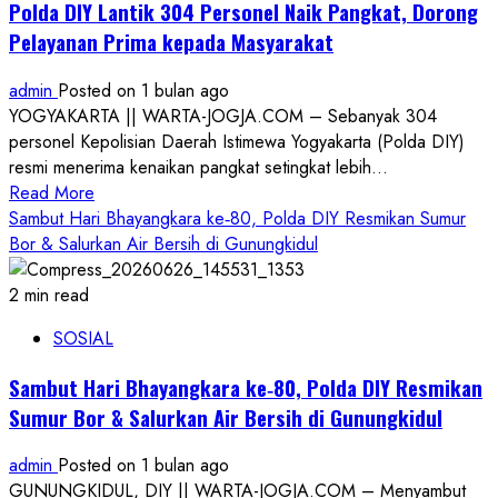
Polda DIY Lantik 304 Personel Naik Pangkat, Dorong
Satpol
Pelayanan Prima kepada Masyarakat
PP
Tekan
admin
Posted on 1 bulan ago
Potensi
YOGYAKARTA || WARTA-JOGJA.COM – Sebanyak 304
Kenakalan
personel Kepolisian Daerah Istimewa Yogyakarta (Polda DIY)
Selama
resmi menerima kenaikan pangkat setingkat lebih...
Liburan
Read
Read More
more
Sambut Hari Bhayangkara ke‑80, Polda DIY Resmikan Sumur
about
Bor & Salurkan Air Bersih di Gunungkidul
Polda
DIY
2 min read
Lantik
SOSIAL
304
Personel
Sambut Hari Bhayangkara ke‑80, Polda DIY Resmikan
Naik
Sumur Bor & Salurkan Air Bersih di Gunungkidul
Pangkat,
Dorong
admin
Posted on 1 bulan ago
Pelayanan
GUNUNGKIDUL, DIY || WARTA-JOGJA.COM – Menyambut