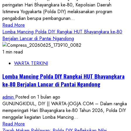
Prima
peringatan Hari Bhayangkara ke‑80, Kepolisian Daerah
kepada
Istimewa Yogyakarta (Polda DIY) melaksanakan program
Masyarakat
pengabdian berupa pembangunan...
Read
Read More
more
Lomba Mancing Polda DIY Rangkai HUT Bhayangkara ke‑80
about
Berjalan Lancar di Pantai Ngandong
Sambut
Hari
1 min read
Bhayangkara
WARTA TERKINI
ke‑80,
Polda
Lomba Mancing Polda DIY Rangkai HUT Bhayangkara
DIY
ke‑80 Berjalan Lancar di Pantai Ngandong
Resmikan
Sumur
admin
Posted on 1 bulan ago
Bor
GUNUNGKIDUL, DIY || WARTA-JOGJA.COM – Dalam rangka
&
memperingati Hari Bhayangkara ke‑80 Tahun 2026, Polda DIY
Salurkan
menggelar kegiatan Lomba Mancing...
Air
Read
Read More
Bersih
more
Ziarah Makam Pahlawan: Polda DIY Refleksikan Nilai