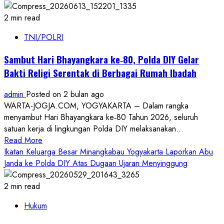
Sambut
Hari
2 min read
Bhayangkara
TNI/POLRI
ke‑80:
Ditlantas
Sambut Hari Bhayangkara ke‑80, Polda DIY Gelar
Polda
Bakti Religi Serentak di Berbagai Rumah Ibadah
DIY
Salurkan
admin
Posted on 2 bulan ago
Bantuan
WARTA-JOGJA.COM, YOGYAKARTA – Dalam rangka
Sosial
menyambut Hari Bhayangkara ke‑80 Tahun 2026, seluruh
&
satuan kerja di lingkungan Polda DIY melaksanakan...
Ajak
Read
Read More
Ojol
more
Ikatan Keluarga Besar Minangkabau Yogyakarta Laporkan Abu
Jadi
about
Janda ke Polda DIY Atas Dugaan Ujaran Menyinggung
Pelopor
Sambut
Keselamatan
Hari
2 min read
Bhayangkara
Hukum
ke‑80,
Polda