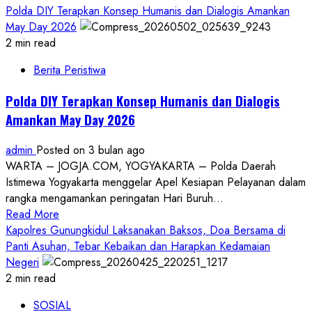
more
Polda DIY Terapkan Konsep Humanis dan Dialogis Amankan
about
May Day 2026
Laporkan
2 min read
Dugaan
Berita Peristiwa
Penipuan
BPR
Polda DIY Terapkan Konsep Humanis dan Dialogis
Danagung,
Amankan May Day 2026
Korban
Sesalkan
admin
Posted on 3 bulan ago
Penanganan
WARTA – JOGJA.COM, YOGYAKARTA – Polda Daerah
Polda
Istimewa Yogyakarta menggelar Apel Kesiapan Pelayanan dalam
DIY
rangka mengamankan peringatan Hari Buruh...
Terkesan
Read
Read More
Lambat
more
Kapolres Gunungkidul Laksanakan Baksos, Doa Bersama di
&
about
Panti Asuhan, Tebar Kebaikan dan Harapkan Kedamaian
Tak
Polda
Negeri
Serius
DIY
2 min read
Terapkan
SOSIAL
Konsep