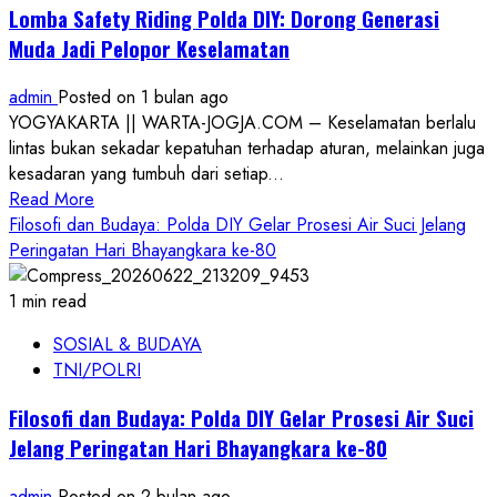
Polda
Lomba Safety Riding Polda DIY: Dorong Generasi
DIY
Muda Jadi Pelopor Keselamatan
Refleksikan
Nilai
admin
Posted on 1 bulan ago
Perjuangan
YOGYAKARTA || WARTA-JOGJA.COM – Keselamatan berlalu
lintas bukan sekadar kepatuhan terhadap aturan, melainkan juga
kesadaran yang tumbuh dari setiap...
Read
Read More
more
Filosofi dan Budaya: Polda DIY Gelar Prosesi Air Suci Jelang
about
Peringatan Hari Bhayangkara ke-80
Lomba
Safety
1 min read
Riding
SOSIAL & BUDAYA
Polda
TNI/POLRI
DIY:
Dorong
Filosofi dan Budaya: Polda DIY Gelar Prosesi Air Suci
Generasi
Jelang Peringatan Hari Bhayangkara ke-80
Muda
Jadi
admin
Posted on 2 bulan ago