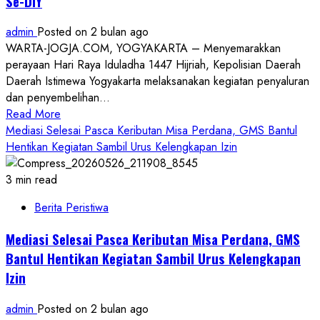
Se-DIY
Janda
ke
admin
Posted on 2 bulan ago
Polda
WARTA-JOGJA.COM, YOGYAKARTA – Menyemarakkan
DIY
perayaan Hari Raya Iduladha 1447 Hijriah, Kepolisian Daerah
Atas
Daerah Istimewa Yogyakarta melaksanakan kegiatan penyaluran
Dugaan
dan penyembelihan...
Ujaran
Read
Read More
Menyinggung
more
Mediasi Selesai Pasca Keributan Misa Perdana, GMS Bantul
about
Hentikan Kegiatan Sambil Urus Kelengkapan Izin
Sebar
Kebaikan
3 min read
Iduladha
Berita Peristiwa
1447
H,
Mediasi Selesai Pasca Keributan Misa Perdana, GMS
Polda
Bantul Hentikan Kegiatan Sambil Urus Kelengkapan
DIY
Izin
Salurkan
17
admin
Posted on 2 bulan ago
Hewan