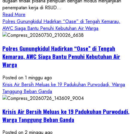
dugaan tindak pidana penipuan dengan modus menjanjikan
penempatan kerja di RSUD...
Read
Read More
more
Polres Gunungkidul Hadirkan “Oase” di Tengah Kemarau,
about
AWC Siaga Bantu Penuhi Kebutuhan Air Warga
Dugaan
Penipuan
Polres Gunungkidul Hadirkan “Oase” di Tengah
Masuk
Kerja
Kemarau, AWC Siaga Bantu Penuhi Kebutuhan Air
RSUD
Warga
Wonosari
Seret
Posted on 1 minggu ago
Oknum
Krisis Air Bersih Meluas ke 19 Padukuhan Purwodadi, Warga
Wartawan
Tanggung Beban Ganda
Krisis Air Bersih Meluas ke 19 Padukuhan Purwodadi,
Warga Tanggung Beban Ganda
Posted on 2 minggu ago