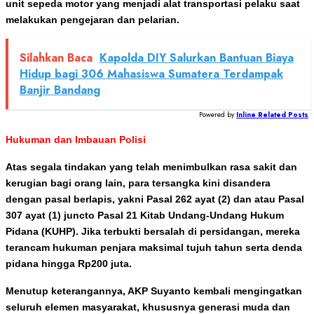
unit sepeda motor yang menjadi alat transportasi pelaku saat
melakukan pengejaran dan pelarian.
Silahkan Baca
Kapolda DIY Salurkan Bantuan Biaya
Hidup bagi 306 Mahasiswa Sumatera Terdampak
Banjir Bandang
Powered by
Inline Related Posts
Hukuman dan Imbauan Polisi
Atas segala tindakan yang telah menimbulkan rasa sakit dan
kerugian bagi orang lain, para tersangka kini disandera
dengan pasal berlapis, yakni Pasal 262 ayat (2) dan atau Pasal
307 ayat (1) juncto Pasal 21 Kitab Undang-Undang Hukum
Pidana (KUHP). Jika terbukti bersalah di persidangan, mereka
terancam hukuman penjara maksimal tujuh tahun serta denda
pidana hingga Rp200 juta.
Menutup keterangannya, AKP Suyanto kembali mengingatkan
seluruh elemen masyarakat, khususnya generasi muda dan