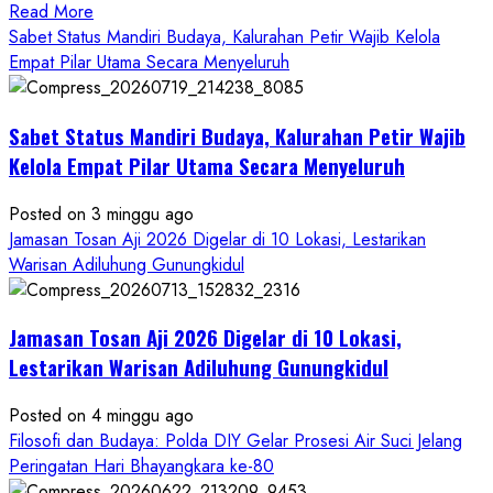
Read
Read More
more
Sabet Status Mandiri Budaya, Kalurahan Petir Wajib Kelola
about
Empat Pilar Utama Secara Menyeluruh
Dihadiri
Tokoh
Sabet Status Mandiri Budaya, Kalurahan Petir Wajib
Nasional,
Ruwatan
Kelola Empat Pilar Utama Secara Menyeluruh
Ageng
Petilasan
Posted on 3 minggu ago
Sendangwangi
Jamasan Tosan Aji 2026 Digelar di 10 Lokasi, Lestarikan
Mohon
Warisan Adiluhung Gunungkidul
Restu
Memayu
Jamasan Tosan Aji 2026 Digelar di 10 Lokasi,
Hayuning
Bawono
Lestarikan Warisan Adiluhung Gunungkidul
Posted on 4 minggu ago
Filosofi dan Budaya: Polda DIY Gelar Prosesi Air Suci Jelang
Peringatan Hari Bhayangkara ke-80