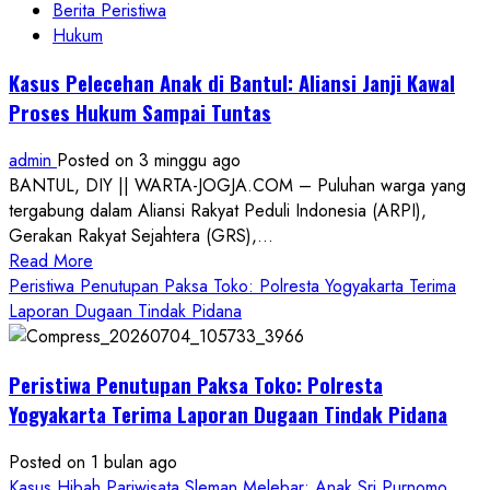
Berita Peristiwa
Hukum
Kasus Pelecehan Anak di Bantul: Aliansi Janji Kawal
Proses Hukum Sampai Tuntas
admin
Posted on 3 minggu ago
BANTUL, DIY || WARTA-JOGJA.COM – Puluhan warga yang
tergabung dalam Aliansi Rakyat Peduli Indonesia (ARPI),
Gerakan Rakyat Sejahtera (GRS),...
Read
Read More
more
Peristiwa Penutupan Paksa Toko: Polresta Yogyakarta Terima
about
Laporan Dugaan Tindak Pidana
Kasus
Pelecehan
Peristiwa Penutupan Paksa Toko: Polresta
Anak
di
Yogyakarta Terima Laporan Dugaan Tindak Pidana
Bantul:
Aliansi
Posted on 1 bulan ago
Janji
Kasus Hibah Pariwisata Sleman Melebar: Anak Sri Purnomo