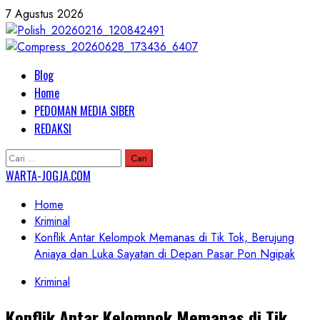
Skip
7 Agustus 2026
to
content
Primary
Blog
Menu
Home
PEDOMAN MEDIA SIBER
REDAKSI
Cari
untuk:
WARTA-JOGJA.COM
Home
Kriminal
Konflik Antar Kelompok Memanas di Tik Tok, Berujung
Aniaya dan Luka Sayatan di Depan Pasar Pon Ngipak
Kriminal
Konflik Antar Kelompok Memanas di Tik