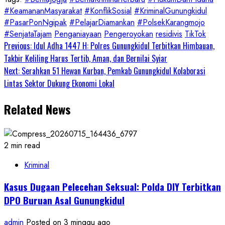
#KeamananMasyarakat
#KonflikSosial
#KriminalGunungkidul
#PasarPonNgipak
#PelajarDiamankan
#PolsekKarangmojo
#SenjataTajam
Penganiayaan
Pengeroyokan
residivis
TikTok
Continue
Previous:
Idul Adha 1447 H: Polres Gunungkidul Terbitkan Himbauan,
Takbir Keliling Harus Tertib, Aman, dan Bernilai Syiar
Reading
Next:
Serahkan 51 Hewan Kurban, Pemkab Gunungkidul Kolaborasi
Lintas Sektor Dukung Ekonomi Lokal
Related News
2 min read
Kriminal
Kasus Dugaan Pelecehan Seksual: Polda DIY Terbitkan
DPO Buruan Asal Gunungkidul
admin
Posted on 3 minggu ago