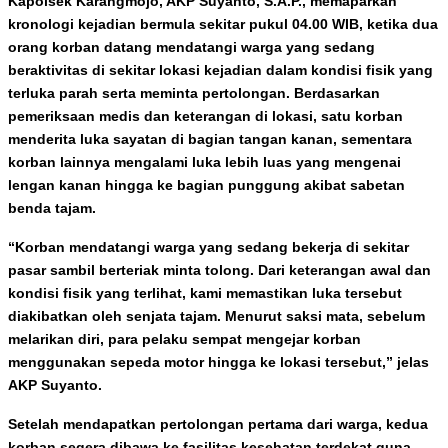
Kapolsek Karangmojo, AKP Suyanto, S.A.P., memaparkan
kronologi kejadian bermula sekitar pukul 04.00 WIB, ketika dua
orang korban datang mendatangi warga yang sedang
beraktivitas di sekitar lokasi kejadian dalam kondisi fisik yang
terluka parah serta meminta pertolongan. Berdasarkan
pemeriksaan medis dan keterangan di lokasi, satu korban
menderita luka sayatan di bagian tangan kanan, sementara
korban lainnya mengalami luka lebih luas yang mengenai
lengan kanan hingga ke bagian punggung akibat sabetan
benda tajam.
“Korban mendatangi warga yang sedang bekerja di sekitar
pasar sambil berteriak minta tolong. Dari keterangan awal dan
kondisi fisik yang terlihat, kami memastikan luka tersebut
diakibatkan oleh senjata tajam. Menurut saksi mata, sebelum
melarikan diri, para pelaku sempat mengejar korban
menggunakan sepeda motor hingga ke lokasi tersebut,” jelas
AKP Suyanto.
Setelah mendapatkan pertolongan pertama dari warga, kedua
korban segera dibawa ke fasilitas kesehatan terdekat guna