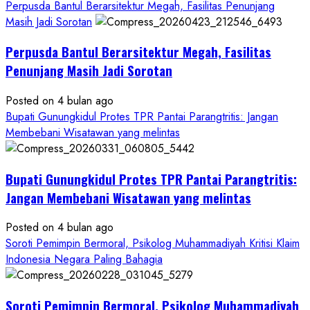
Hanya
Perpusda Bantul Berarsitektur Megah, Fasilitas Penunjang
Separuhnya
Masih Jadi Sorotan
yang
Perpusda Bantul Berarsitektur Megah, Fasilitas
Cair
ke
Penunjang Masih Jadi Sorotan
Kontraktor:
Posted on 4 bulan ago
Ketum
Bupati Gunungkidul Protes TPR Pantai Parangtritis: Jangan
PWRI
Membebani Wisatawan yang melintas
RI
Minta
Bukti
Bupati Gunungkidul Protes TPR Pantai Parangtritis:
Resmi
Jangan Membebani Wisatawan yang melintas
Posted on 4 bulan ago
Soroti Pemimpin Bermoral, Psikolog Muhammadiyah Kritisi Klaim
Indonesia Negara Paling Bahagia
Soroti Pemimpin Bermoral, Psikolog Muhammadiyah