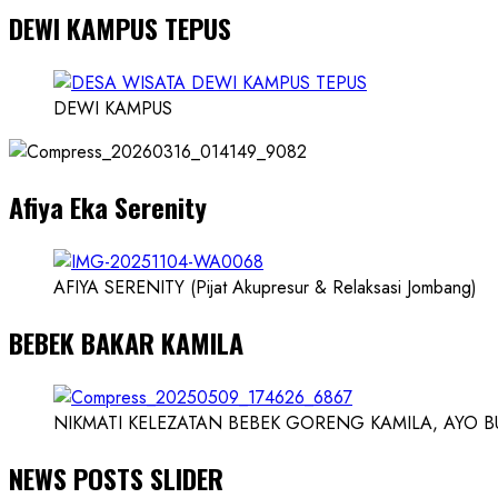
DEWI KAMPUS TEPUS
about
Founder
Konsep
Karnus
DEWI KAMPUS
dan
Dokter
dan
Afiya Eka Serenity
Ilmuwan
AFIYA SERENITY (Pijat Akupresur & Relaksasi Jombang)
BEBEK BAKAR KAMILA
NIKMATI KELEZATAN BEBEK GORENG KAMILA, AYO BUK
NEWS POSTS SLIDER