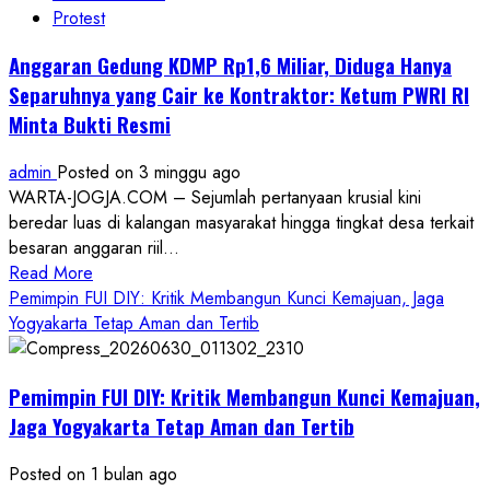
Protest
Anggaran Gedung KDMP Rp1,6 Miliar, Diduga Hanya
Separuhnya yang Cair ke Kontraktor: Ketum PWRI RI
Minta Bukti Resmi
admin
Posted on 3 minggu ago
WARTA-JOGJA.COM – Sejumlah pertanyaan krusial kini
beredar luas di kalangan masyarakat hingga tingkat desa terkait
besaran anggaran riil...
Read
Read More
more
Pemimpin FUI DIY: Kritik Membangun Kunci Kemajuan, Jaga
about
Yogyakarta Tetap Aman dan Tertib
Anggaran
Gedung
Pemimpin FUI DIY: Kritik Membangun Kunci Kemajuan,
KDMP
Rp1,6
Jaga Yogyakarta Tetap Aman dan Tertib
Miliar,
Diduga
Posted on 1 bulan ago