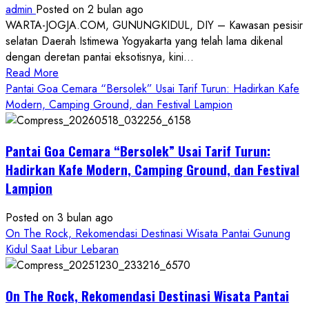
admin
Posted on 2 bulan ago
WARTA-JOGJA.COM, GUNUNGKIDUL, DIY – Kawasan pesisir
selatan Daerah Istimewa Yogyakarta yang telah lama dikenal
dengan deretan pantai eksotisnya, kini...
Read
Read More
more
Pantai Goa Cemara “Bersolek” Usai Tarif Turun: Hadirkan Kafe
about
Modern, Camping Ground, dan Festival Lampion
ON
THE
Pantai Goa Cemara “Bersolek” Usai Tarif Turun:
ROCK
Gunungkidul
Hadirkan Kafe Modern, Camping Ground, dan Festival
Hadirkan
Lampion
Konsep
Baru,
Posted on 3 bulan ago
Padukan
On The Rock, Rekomendasi Destinasi Wisata Pantai Gunung
Keindahan
Kidul Saat Libur Lebaran
Alam
dan
Wisata
On The Rock, Rekomendasi Destinasi Wisata Pantai