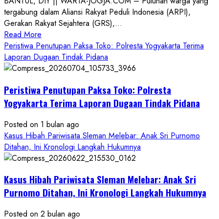
BANTUL, DIY || WARTA-JOGJA.COM – Puluhan warga yang
tergabung dalam Aliansi Rakyat Peduli Indonesia (ARPI),
Gerakan Rakyat Sejahtera (GRS),...
Read
Read More
more
Peristiwa Penutupan Paksa Toko: Polresta Yogyakarta Terima
about
Laporan Dugaan Tindak Pidana
Kasus
Pelecehan
Peristiwa Penutupan Paksa Toko: Polresta
Anak
di
Yogyakarta Terima Laporan Dugaan Tindak Pidana
Bantul:
Aliansi
Posted on 1 bulan ago
Janji
Kasus Hibah Pariwisata Sleman Melebar: Anak Sri Purnomo
Kawal
Ditahan, Ini Kronologi Langkah Hukumnya
Proses
Hukum
Kasus Hibah Pariwisata Sleman Melebar: Anak Sri
Sampai
Tuntas
Purnomo Ditahan, Ini Kronologi Langkah Hukumnya
Posted on 2 bulan ago