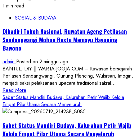
1 min read
SOSIAL & BUDAYA
Dihadiri Tokoh Nasional, Ruwatan Ageng Petilasan
Sendangwangi Mohon Restu Memayu Hayuning
Bawono
admin
Posted on 2 minggu ago
BANTUL, DIY || WARTA-JOGJA.COM – Kawasan bersejarah
Petilasan Sendangwangi, Gunung Plencing, Wukirsari, Imogiri,
menjadi saksi pelaksanaan upacara tradisional sakral...
Read
Read More
more
Sabet Status Mandiri Budaya, Kalurahan Petir Wajib Kelola
about
Empat Pilar Utama Secara Menyeluruh
Dihadiri
Tokoh
Sabet Status Mandiri Budaya, Kalurahan Petir Wajib
Nasional,
Ruwatan
Kelola Empat Pilar Utama Secara Menyeluruh