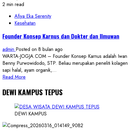
2 min read
Afiya Eka Serenity
Kesehatan
Founder Konsep Karnus dan Dokter dan Ilmuwan
admin
Posted on 8 bulan ago
WARTA-JOGJA.COM – Founder Konsep Karnus adalah Iwan
Benny Purwowidodo, STP. Beliau merupakan peneliti kolagen
sapi halal, ayam organik,...
Read
Read More
more
DEWI KAMPUS TEPUS
about
Founder
Konsep
Karnus
DEWI KAMPUS
dan
Dokter
dan