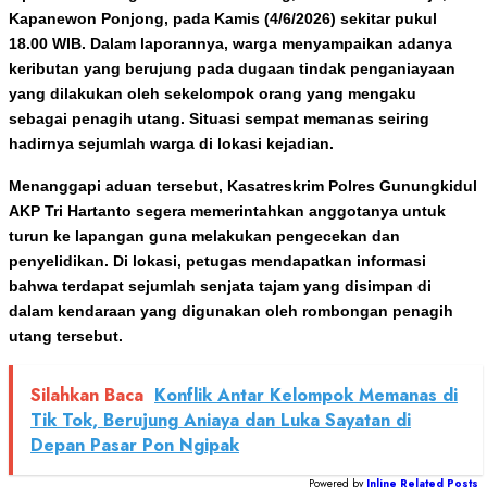
Kapanewon Ponjong, pada Kamis (4/6/2026) sekitar pukul
18.00 WIB. Dalam laporannya, warga menyampaikan adanya
keributan yang berujung pada dugaan tindak penganiayaan
yang dilakukan oleh sekelompok orang yang mengaku
sebagai penagih utang. Situasi sempat memanas seiring
hadirnya sejumlah warga di lokasi kejadian.
Menanggapi aduan tersebut, Kasatreskrim Polres Gunungkidul
AKP Tri Hartanto segera memerintahkan anggotanya untuk
turun ke lapangan guna melakukan pengecekan dan
penyelidikan. Di lokasi, petugas mendapatkan informasi
bahwa terdapat sejumlah senjata tajam yang disimpan di
dalam kendaraan yang digunakan oleh rombongan penagih
utang tersebut.
Silahkan Baca
Konflik Antar Kelompok Memanas di
Tik Tok, Berujung Aniaya dan Luka Sayatan di
Depan Pasar Pon Ngipak
Powered by
Inline Related Posts