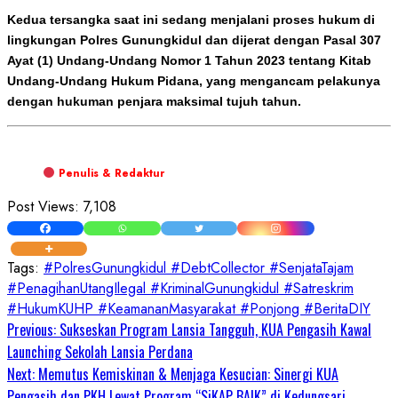
Kedua tersangka saat ini sedang menjalani proses hukum di
lingkungan Polres Gunungkidul dan dijerat dengan Pasal 307
Ayat (1) Undang-Undang Nomor 1 Tahun 2023 tentang Kitab
Undang-Undang Hukum Pidana, yang mengancam pelakunya
dengan hukuman penjara maksimal tujuh tahun.
Penulis & Redaktur
Post Views:
7,108
Tags:
#PolresGunungkidul #DebtCollector #SenjataTajam
#PenagihanUtangIlegal #KriminalGunungkidul #Satreskrim
#HukumKUHP #KeamananMasyarakat #Ponjong #BeritaDIY
Continue
Previous:
Sukseskan Program Lansia Tangguh, KUA Pengasih Kawal
Launching Sekolah Lansia Perdana
Reading
Next:
Memutus Kemiskinan & Menjaga Kesucian: Sinergi KUA
Pengasih dan PKH Lewat Program “SiKAP BAIK” di Kedungsari