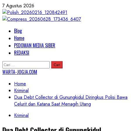
Skip
7 Agustus 2026
to
content
Primary
Blog
Menu
Home
PEDOMAN MEDIA SIBER
REDAKSI
Cari
untuk:
WARTA-JOGJA.COM
Home
Kriminal
Dua Debt Collector di Gunungkidul Diringkus Polisi Bawa
Celurit dan Katana Saat Menagih Utang
Kriminal
Dua Debt Collector di Gunungkidul