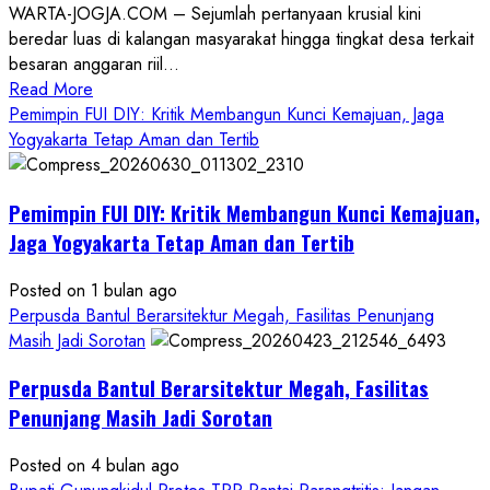
WARTA-JOGJA.COM – Sejumlah pertanyaan krusial kini
beredar luas di kalangan masyarakat hingga tingkat desa terkait
besaran anggaran riil...
Read
Read More
more
Pemimpin FUI DIY: Kritik Membangun Kunci Kemajuan, Jaga
about
Yogyakarta Tetap Aman dan Tertib
Anggaran
Gedung
Pemimpin FUI DIY: Kritik Membangun Kunci Kemajuan,
KDMP
Rp1,6
Jaga Yogyakarta Tetap Aman dan Tertib
Miliar,
Diduga
Posted on 1 bulan ago
Hanya
Perpusda Bantul Berarsitektur Megah, Fasilitas Penunjang
Separuhnya
Masih Jadi Sorotan
yang
Perpusda Bantul Berarsitektur Megah, Fasilitas
Cair
ke
Penunjang Masih Jadi Sorotan
Kontraktor:
Posted on 4 bulan ago
Ketum