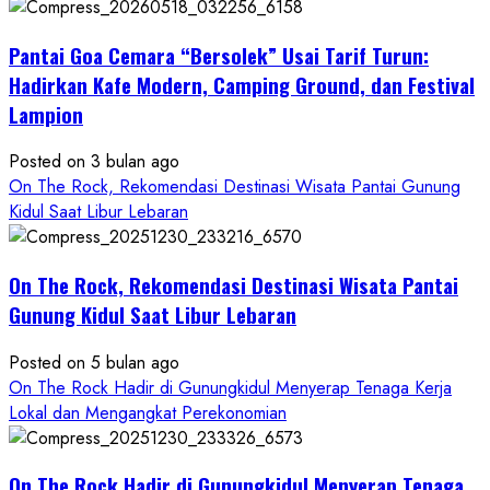
ON
THE
Pantai Goa Cemara “Bersolek” Usai Tarif Turun:
ROCK
Gunungkidul
Hadirkan Kafe Modern, Camping Ground, dan Festival
Hadirkan
Lampion
Konsep
Baru,
Posted on 3 bulan ago
Padukan
On The Rock, Rekomendasi Destinasi Wisata Pantai Gunung
Keindahan
Kidul Saat Libur Lebaran
Alam
dan
Wisata
On The Rock, Rekomendasi Destinasi Wisata Pantai
Kekinian
Gunung Kidul Saat Libur Lebaran
Posted on 5 bulan ago
On The Rock Hadir di Gunungkidul Menyerap Tenaga Kerja
Lokal dan Mengangkat Perekonomian
On The Rock Hadir di Gunungkidul Menyerap Tenaga