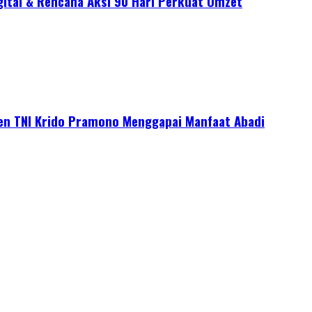
gital & Rencana Aksi 90 Hari Perkuat Omzet
jen TNI Krido Pramono Menggapai Manfaat Abadi