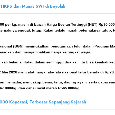
HKPS dan Munas SWI di Boyolali
7.000 per kg, masih di bawah Harga Eceran Tertinggi (HET) Rp30.
eternaknya enggak tutup. Kalau terlalu murah peternaknya tutup,
 Nasional (BGN) meningkatkan penggunaan telur dalam Program Ma
 pasokan dan mengembalikan harga ke tingkat wajar.
satu kali belanja. Kalau dalam seminggu dua kali, itu bisa kembali 
i 2026 mencatat harga rata-rata nasional telur berada di Rp28.35
 memadai, mencakup beras, telur, daging ayam, serta cabai yan
47.000/kg, dan cabai rawit merah Rp65.000/kg.
000 Koperasi, Terbesar Sepanjang Sejarah