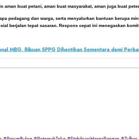
ingin aman buat petani, aman buat masyarakat, aman juga buat pet
apa pedagang dan warga, serta menyalurkan bantuan berupa min
sial berjalan tepat sasaran. Respons cepat ini menegaskan kom
onal MBG, Ribuan SPPG Dihentikan Sementara demi Perbai
s
#PerumBulog
#PeternakTelur
#StabilisasiHargaPangan
#Zulhas