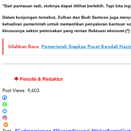
“Dari pantauan tadi, stoknya dapat dilihat berlebih. Tapi kita 
Dalam kunjungan tersebut, Zulhas dan Budi Santoso juga meny
kehadiran pemerintah untuk memastikan penyaluran bantuan so
khususnya sektor peternakan yang ren
tan fluktuasi ekonomi.(*)
Silahkan Baca
Pemerintah Siapkan Pusat Kendali Nasi
🔶 Penulis & Redaktur
Post Views:
9,603
Tags:
#CadanganJagung
#EkonomiNasional
#MakanBergiziGrati