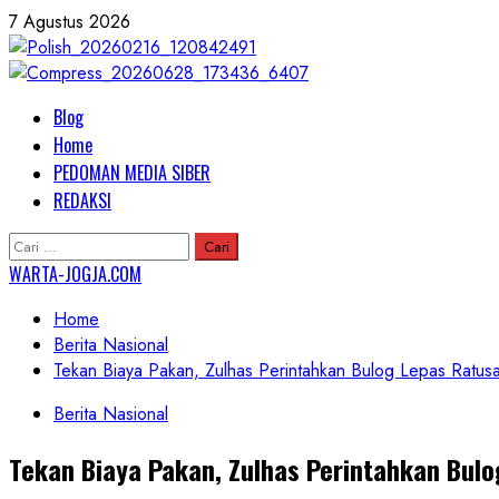
Skip
7 Agustus 2026
to
content
Primary
Blog
Menu
Home
PEDOMAN MEDIA SIBER
REDAKSI
Cari
untuk:
WARTA-JOGJA.COM
Home
Berita Nasional
Tekan Biaya Pakan, Zulhas Perintahkan Bulog Lepas Ratusa
Berita Nasional
Tekan Biaya Pakan, Zulhas Perintahkan Bulo