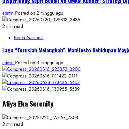
Disperindag Kepri Bekali 40 UMKM Kuliner: Strategi Di
admin
Posted on 2 minggu ago
2 min read
Berita Nasional
Lagu “Teruslah Melangkah”, Manifesto Kehidupan May
admin
Posted on 3 minggu ago
Afiya Eka Serenity
2 min read