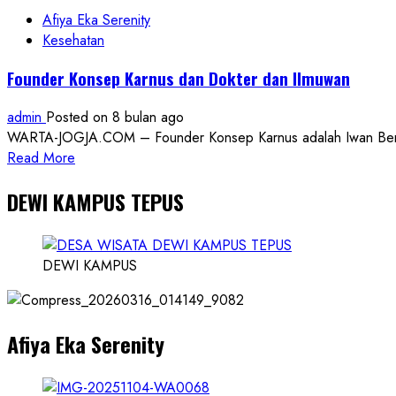
Afiya Eka Serenity
Kesehatan
Founder Konsep Karnus dan Dokter dan Ilmuwan
admin
Posted on 8 bulan ago
WARTA-JOGJA.COM – Founder Konsep Karnus adalah Iwan Benny P
Read
Read More
more
DEWI KAMPUS TEPUS
about
Founder
Konsep
Karnus
DEWI KAMPUS
dan
Dokter
dan
Afiya Eka Serenity
Ilmuwan