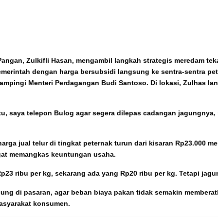
Pangan, Zulkifli Hasan, mengambil langkah strategis meredam tek
merintah dengan harga bersubsidi langsung ke sentra-sentra pe
didampingi Menteri Perdagangan Budi Santoso. Di lokasi, Zulhas
tu, saya telepon Bulog agar segera dilepas cadangan jagungnya, r
arga jual telur di tingkat peternak turun dari kisaran Rp23.000 m
ngat memangkas keuntungan usaha.
 Rp23 ribu per kg, sekarang ada yang Rp20 ribu per kg. Tetapi ja
agung di pasaran, agar beban biaya pakan tidak semakin membera
asyarakat konsumen.