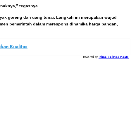
ernaknya,” tegasnya.
yak goreng dan uang tunai. Langkah ini merupakan wujud
itmen pemerintah dalam merespons dinamika harga pangan,
kan Kualitas
Powered by
Inline Related Posts