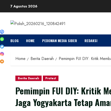
Skip
7 Agustus 2026
to
content
BLOG
HOME
PEDOMAN MEDIA SIBER
REDAKSI
Home
Berita Daerah
Pemimpin FUI DIY: Kritik Memb
Berita Daerah
Protest
Pemimpin FUI DIY: Kritik 
Jaga Yogyakarta Tetap Ama