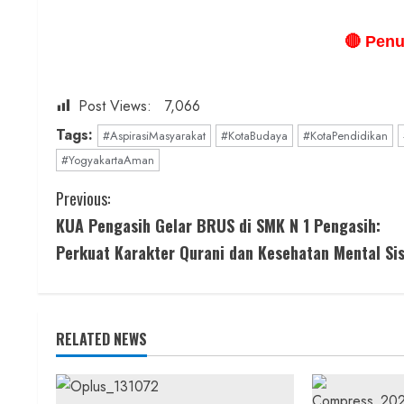
🔴 Penu
Post Views:
7,066
Tags:
#AspirasiMasyarakat
#KotaBudaya
#KotaPendidikan
#YogyakartaAman
C
Previous:
KUA Pengasih Gelar BRUS di SMK N 1 Pengasih:
o
Perkuat Karakter Qurani dan Kesehatan Mental Si
n
t
RELATED NEWS
i
n