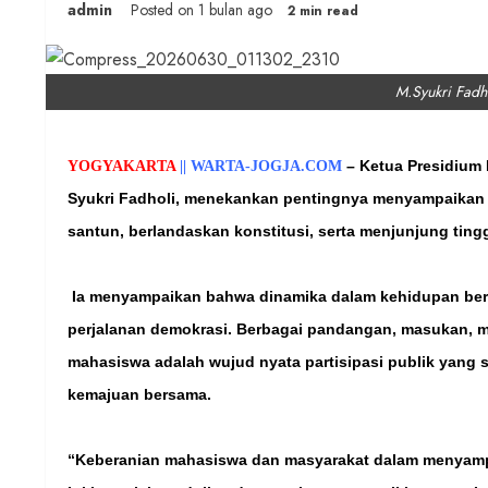
admin
Posted on 1 bulan ago
2 min read
M.Syukri Fadho
– Ketua Presidium
YOGYAKARTA
|| WARTA-JOGJA.COM
Syukri Fadholi, menekankan pentingnya menyampaikan k
santun, berlandaskan konstitusi, serta menjunjung ting
Ia menyampaikan bahwa dinamika dalam kehidupan berb
perjalanan demokrasi. Berbagai pandangan, masukan, m
mahasiswa adalah wujud nyata partisipasi publik yang s
kemajuan bersama.
“Keberanian mahasiswa dan masyarakat dalam menyampa