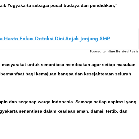
k Yogyakarta sebagai pusat budaya dan pendidikan,”
ota Hasto Fokus Deteksi Dini Sejak Jenjang SMP
Powered by
Inline Related Posts
en masyarakat untuk senantiasa mendoakan agar setiap masukan
bermanfaat bagi kemajuan bangsa dan kesejahteraan seluruh
in dan segenap warga Indonesia. Semoga setiap aspirasi yang
yakarta senantiasa dalam keadaan aman, damai, tertib, dan