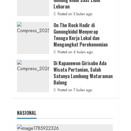
Gunung Kidul Saat Libur
Juwangi Lakukan Olah TKP
Lebaran
admin
Posted on 1 hari ago
Posted on 5 bulan ago
On The Rock Hadir di
Gunungkidul Menyerap
Tenaga Kerja Lokal dan
Mengangkat Perekonomian
Posted on 6 bulan ago
Di Kapanewon Girisubo Ada
Wisata Pertanian, Salah
Satunya Lumbung Mataraman
Balong
Posted on 7 bulan ago
NASIONAL