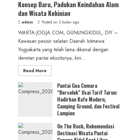
Konsep Baru, Padukan Keindahan Alam
Kalurahan Mandiri Budaya
dan Wisata Kekinian
admin
Posted on 18 jam ago
admin
Posted on 2 bulan ago
WARTA-JOGJA.COM, GUNUNGKIDUL, DIY –
2 min read
Kawasan pesisir selatan Daerah Istimewa
Berita KUA Semugih, DIY
Yogyakarta yang telah lama dikenal dengan
Keutamaan Sholawat dan Kunci
deretan pantai eksotisnya, kini...
Hidup Tenang Jadi Materi Utama
Read
Read More
Pengajian Aparat Margosari
more
about
ON
Pantai Goa Cemara
admin
Posted on 19 jam ago
THE
“Bersolek” Usai Tarif Turun:
ROCK
Gunungkidul
Hadirkan Kafe Modern,
1 min read
Hadirkan
Konsep
Camping Ground, dan Festival
Baru,
Lampion
Padukan
Berita Jateng
Keindahan
Posted on 3 bulan ago
Alam
Kebakaran Hanguskan Kantin dan
On The Rock, Rekomendasi
dan
Wisata
Destinasi Wisata Pantai
Gudang SD Negeri 1 Jerukan, Polsek
Kekinian