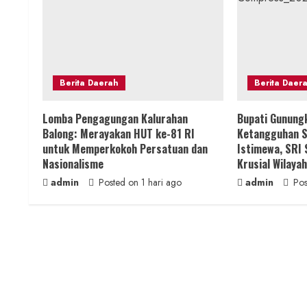
u
e
R
Berita Daerah
Berita Daer
e
Lomba Pengagungan Kalurahan
Bupati Gunung
a
Balong: Merayakan HUT ke-81 RI
Ketangguhan S
untuk Memperkokoh Persatuan dan
Istimewa, SRI
d
Nasionalisme
Krusial Wilayah
admin
Posted on 1 hari ago
admin
Pos
i
n
g