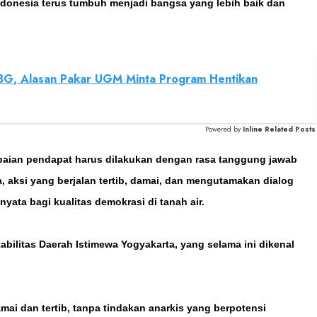
ndonesia terus tumbuh menjadi bangsa yang lebih baik dan
BG, Alasan Pakar UGM Minta Program Hentikan
Powered by
Inline Related Posts
paian pendapat harus dilakukan dengan rasa tanggung jawab
, aksi yang berjalan tertib, damai, dan mengutamakan dialog
ata bagi kualitas demokrasi di tanah air.
stabilitas Daerah Istimewa Yogyakarta, yang selama ini dikenal
amai dan tertib, tanpa tindakan anarkis yang berpotensi