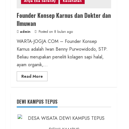
Afiya Eka Serenity
Kesehatan
Founder Konsep Karnus dan Dokter dan
Ilmuwan
admin
Posted on 8 bulan ago
WARTA-JOGJA.COM – Founder Konsep
Karnus adalah Iwan Benny Purwowidodo, STP.
Beliau merupakan peneliti kolagen sapi halal,
ayam organik,...
Read
Read More
more
about
Founder
Konsep
Karnus
dan
DEWI KAMPUS TEPUS
Dokter
dan
Ilmuwan