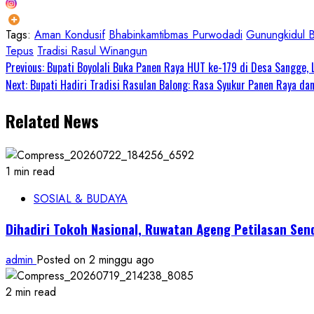
Tags:
Aman Kondusif
Bhabinkamtibmas Purwodadi
Gunungkidul 
Tepus
Tradisi Rasul Winangun
Continue
Previous:
Bupati Boyolali Buka Panen Raya HUT ke-179 di Desa Sangge, 
Next:
Bupati Hadiri Tradisi Rasulan Balong: Rasa Syukur Panen Raya dan
Reading
Related News
1 min read
SOSIAL & BUDAYA
Dihadiri Tokoh Nasional, Ruwatan Ageng Petilasan S
admin
Posted on 2 minggu ago
2 min read