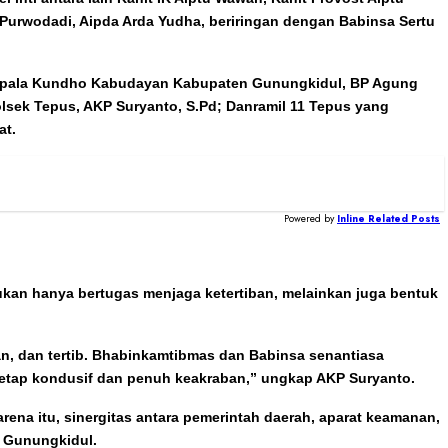
 Purwodadi, Aipda Arda Yudha, beriringan dengan Babinsa Sertu
n Kepala Kundho Kabudayan Kabupaten Gunungkidul, BP Agung
lsek Tepus, AKP Suryanto, S.Pd; Danramil 11 Tepus yang
at.
Powered by
Inline Related Posts
kan hanya bertugas menjaga ketertiban, melainkan juga bentuk
an, dan tertib. Bhabinkamtibmas dan Babinsa senantiasa
etap kondusif dan penuh keakraban,” ungkap AKP Suryanto.
arena itu, sinergitas antara pemerintah daerah, aparat keamanan,
a Gunungkidul.