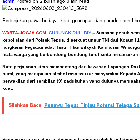
admin
Posted on 2 bulan ago
3 min read
Pertunjukan pawai budaya, kirab gunungan dan parade sound ho
WARTA-JOGJA.COM,
GUNUNGKIDUL, DIY
– Suasana penuh sema
kepolisian dari Polsek Tepus, diperkuat unsur TNI dari Koram
rangkaian kegiatan adat Rasul Tilas wilayah Kalurahan Winang
mata warga yang berbondong-bondong turut serta meramaikan p
Rute perjalanan kirab membentang dari kawasan Lapangan Dakb
bumi, yang merupakan simbol rasa syukur masyarakat Kepada All
perwakilan dari sembilan (9) padukuhan yang dulunya merupaka
kuat.
Silahkan Baca
Penawu Tepus Tinjau Potensi Telaga S
Pengamanan kegiatan ini dipimpin langsung oleh Kanit Binmas Po