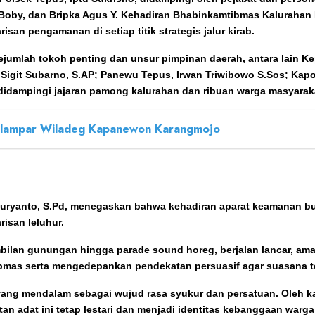
u Boby, dan Bripka Agus Y. Kehadiran Bhabinkamtibmas Kalurahan
san pengamanan di setiap titik strategis jalur kirab.
sejumlah tokoh penting dan unsur pimpinan daerah, antara lai
Sigit Subarno, S.AP; Panewu Tepus, Irwan Triwibowo S.Sos; Kapo
, didampingi jajaran pamong kalurahan dan ribuan warga masyarak
glampar Wiladeg Kapanewon Karangmojo
Suryanto, S.Pd, menegaskan bahwa kehadiran aparat keamanan bu
risan leluhur.
mbilan gunungan hingga parade sound horeg, berjalan lancar, am
bmas serta mengedepankan pendekatan persuasif agar suasana t
is yang mendalam sebagai wujud rasa syukur dan persatuan. Oleh k
an adat ini tetap lestari dan menjadi identitas kebanggaan warg