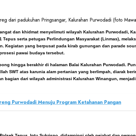
reg dari padukuhan Pringsangar, Kalurahan Purwodadi (foto Mawa
ngat dan khidmat menyelimuti wilayah Kalurahan Purwodadi, Ka
il 11 Tepus serta petugas Perlindungan Masyarakat (Linmas), me
un. Kegiatan yang berpusat pada kirab gunungan dan parade sou
rosesi pawai budaya tersebut.
ong hingga berakhir di halaman Balai Kalurahan Purwodadi. Pu
ah SWT atas karunia alam pertanian yang berlimpah, diarak beri
n bagian dari wilayah administrasi Kalurahan Winangun, menjad
ureng Purwodadi Menuju Program Ketahanan Pangan
lsek Tepus, Iptu Sukrisno, didampingi oleh pejabat dan personel 