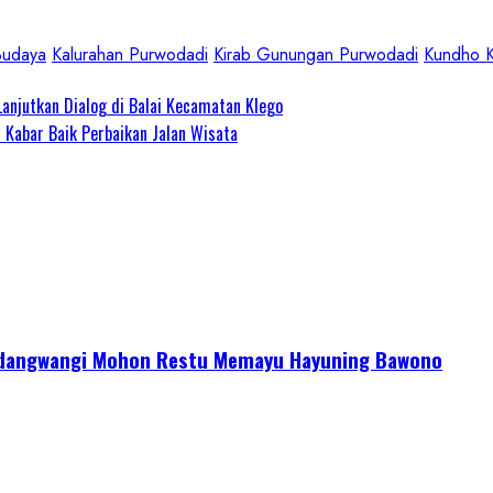
Budaya
Kalurahan Purwodadi
Kirab Gunungan Purwodadi
Kundho 
Lanjutkan Dialog di Balai Kecamatan Klego
 Kabar Baik Perbaikan Jalan Wisata
endangwangi Mohon Restu Memayu Hayuning Bawono