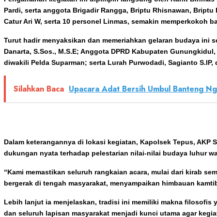
Pardi, serta anggota Brigadir Rangga, Briptu Rhisnawan, Bript
Catur Ari W, serta 10 personel Linmas, semakin memperkokoh bari
Turut hadir menyaksikan dan memeriahkan gelaran budaya ini 
Danarta, S.Sos., M.S.E; Anggota DPRD Kabupaten Gunungkidul, 
diwakili Pelda Suparman; serta Lurah Purwodadi, Sagianto S.IP
Silahkan Baca
Upacara Adat Bersih Umbul Banteng N
Dalam keterangannya di lokasi kegiatan, Kapolsek Tepus, AKP 
dukungan nyata terhadap pelestarian nilai-nilai budaya luhur wa
“Kami memastikan seluruh rangkaian acara, mulai dari kirab se
bergerak di tengah masyarakat, menyampaikan himbauan kamti
Lebih lanjut ia menjelaskan, tradisi ini memiliki makna filosof
dan seluruh lapisan masyarakat menjadi kunci utama agar kegiat