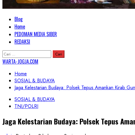
Primary
Blog
Menu
Home
PEDOMAN MEDIA SIBER
REDAKSI
Cari
untuk:
WARTA-JOGJA.COM
Home
SOSIAL & BUDAYA
Jaga Kelestarian Budaya: Polsek Tepus Amankan Kirab G
SOSIAL & BUDAYA
TNI/POLRI
Jaga Kelestarian Budaya: Polsek Tepus Ama