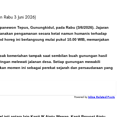
n Rabu 3 Juni 2026)
panewon Tepus, Gunungkidul, pada Rabu (3/6/2026). Jajaran
laksanakan pengamanan secara ketat namun humanis terhadap
nd horeg ini berlangsung mulai pukul 10.00 WIB, memanjakan
ncak kemeriahan tampak saat sembilan buah gunungan hasil
ringan melewati jalanan desa. Setiap gunungan mewakili
ikan momen ini sebagai perekat sejarah dan persaudaraan yang
Powered by
Inline Related Posts
inti antara lain Kanit IK Aiptu Wawan, Kanit Provost Aiptu