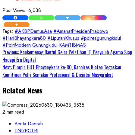
Post Views:
6,038
Tags:
#AKBPDamusAsa
#AmanatPresidenPrabowo
#HariBhayangkara80
#LiputanKhusus
#polresgunungkidul
#PolriModern
Gunungkidul
KAMTIBMAS
Continue
Previous:
Kankemenag Bantul Gelar Pelatihan IT, Penyuluh Agama Siap
Hadapi Era Digital
Reading
Next:
Pimpin HUT Bhayangkara ke-80, Kapolres Klaten Tegaskan
Komitmen Polri Semakin Profesional & Dicintai Masyarakat
Related News
2 min read
Berita Daerah
TNI/POLRI