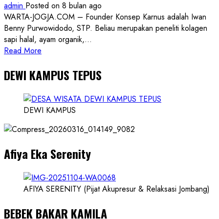
admin
Posted on 8 bulan ago
WARTA-JOGJA.COM – Founder Konsep Karnus adalah Iwan
Benny Purwowidodo, STP. Beliau merupakan peneliti kolagen
sapi halal, ayam organik,...
Read
Read More
more
DEWI KAMPUS TEPUS
about
Founder
Konsep
Karnus
DEWI KAMPUS
dan
Dokter
dan
Afiya Eka Serenity
Ilmuwan
AFIYA SERENITY (Pijat Akupresur & Relaksasi Jombang)
BEBEK BAKAR KAMILA