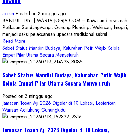
Bawono
admin
Posted on 3 minggu ago
BANTUL, DIY || WARTA-JOGJA.COM – Kawasan bersejarah
Petilasan Sendangwangi, Gunung Plencing, Wukirsari, Imogiri,
menjadi saksi pelaksanaan upacara tradisional sakral...
Read
Read More
more
Sabet Status Mandiri Budaya, Kalurahan Petir Wajib Kelola
about
Empat Pilar Utama Secara Menyeluruh
Dihadiri
Tokoh
Sabet Status Mandiri Budaya, Kalurahan Petir Wajib
Nasional,
Ruwatan
Kelola Empat Pilar Utama Secara Menyeluruh
Ageng
Petilasan
Posted on 3 minggu ago
Sendangwangi
Jamasan Tosan Aji 2026 Digelar di 10 Lokasi, Lestarikan
Mohon
Warisan Adiluhung Gunungkidul
Restu
Memayu
Jamasan Tosan Aji 2026 Digelar di 10 Lokasi,
Hayuning