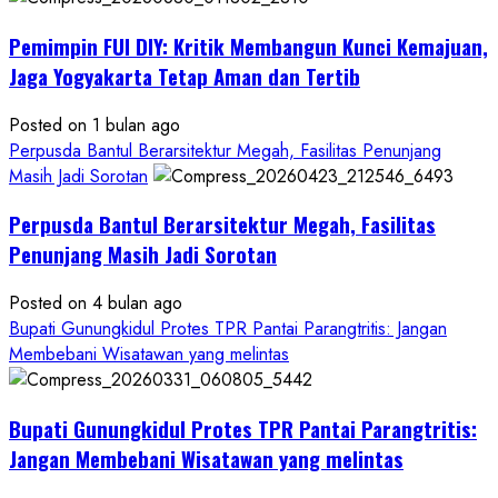
Gedung
Pemimpin FUI DIY: Kritik Membangun Kunci Kemajuan,
KDMP
Rp1,6
Jaga Yogyakarta Tetap Aman dan Tertib
Miliar,
Diduga
Posted on 1 bulan ago
Hanya
Perpusda Bantul Berarsitektur Megah, Fasilitas Penunjang
Separuhnya
Masih Jadi Sorotan
yang
Perpusda Bantul Berarsitektur Megah, Fasilitas
Cair
ke
Penunjang Masih Jadi Sorotan
Kontraktor:
Posted on 4 bulan ago
Ketum
Bupati Gunungkidul Protes TPR Pantai Parangtritis: Jangan
PWRI
Membebani Wisatawan yang melintas
RI
Minta
Bukti
Bupati Gunungkidul Protes TPR Pantai Parangtritis:
Resmi
Jangan Membebani Wisatawan yang melintas