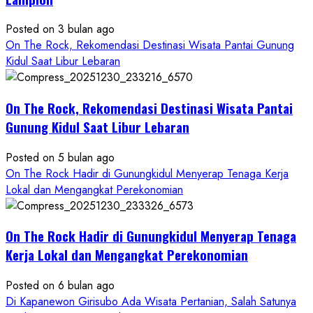
Konsep
Baru,
Posted on 3 bulan ago
Padukan
On The Rock, Rekomendasi Destinasi Wisata Pantai Gunung
Keindahan
Kidul Saat Libur Lebaran
Alam
dan
Wisata
On The Rock, Rekomendasi Destinasi Wisata Pantai
Kekinian
Gunung Kidul Saat Libur Lebaran
Posted on 5 bulan ago
On The Rock Hadir di Gunungkidul Menyerap Tenaga Kerja
Lokal dan Mengangkat Perekonomian
On The Rock Hadir di Gunungkidul Menyerap Tenaga
Kerja Lokal dan Mengangkat Perekonomian
Posted on 6 bulan ago
Di Kapanewon Girisubo Ada Wisata Pertanian, Salah Satunya