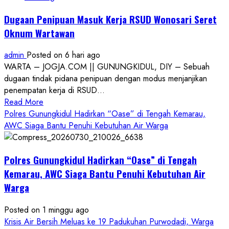
Dugaan Penipuan Masuk Kerja RSUD Wonosari Seret
Oknum Wartawan
admin
Posted on 6 hari ago
WARTA – JOGJA.COM || GUNUNGKIDUL, DIY – Sebuah
dugaan tindak pidana penipuan dengan modus menjanjikan
penempatan kerja di RSUD...
Read
Read More
more
Polres Gunungkidul Hadirkan “Oase” di Tengah Kemarau,
about
AWC Siaga Bantu Penuhi Kebutuhan Air Warga
Dugaan
Penipuan
Polres Gunungkidul Hadirkan “Oase” di Tengah
Masuk
Kerja
Kemarau, AWC Siaga Bantu Penuhi Kebutuhan Air
RSUD
Warga
Wonosari
Seret
Posted on 1 minggu ago
Oknum
Krisis Air Bersih Meluas ke 19 Padukuhan Purwodadi, Warga