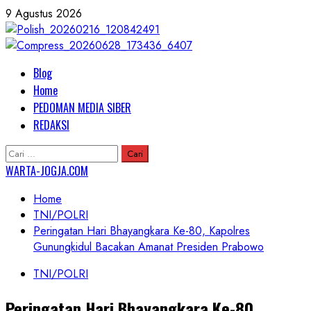
Skip
9 Agustus 2026
to
content
Primary
Blog
Menu
Home
PEDOMAN MEDIA SIBER
REDAKSI
Cari
untuk:
WARTA-JOGJA.COM
Home
TNI/POLRI
Peringatan Hari Bhayangkara Ke-80, Kapolres
Gunungkidul Bacakan Amanat Presiden Prabowo
TNI/POLRI
Peringatan Hari Bhayangkara Ke-80,