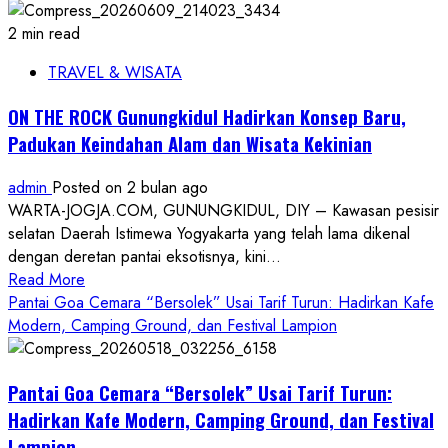
2 min read
TRAVEL & WISATA
ON THE ROCK Gunungkidul Hadirkan Konsep Baru,
Padukan Keindahan Alam dan Wisata Kekinian
admin
Posted on 2 bulan ago
WARTA-JOGJA.COM, GUNUNGKIDUL, DIY – Kawasan pesisir
selatan Daerah Istimewa Yogyakarta yang telah lama dikenal
dengan deretan pantai eksotisnya, kini...
Read
Read More
more
Pantai Goa Cemara “Bersolek” Usai Tarif Turun: Hadirkan Kafe
about
Modern, Camping Ground, dan Festival Lampion
ON
THE
Pantai Goa Cemara “Bersolek” Usai Tarif Turun:
ROCK
Gunungkidul
Hadirkan Kafe Modern, Camping Ground, dan Festival
Hadirkan
Lampion