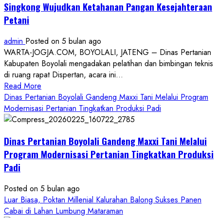
Singkong Wujudkan Ketahanan Pangan Kesejahteraan
Petani
admin
Posted on 5 bulan ago
WARTA-JOGJA.COM, BOYOLALI, JATENG – Dinas Pertanian
Kabupaten Boyolali mengadakan pelatihan dan bimbingan teknis
di ruang rapat Dispertan, acara ini...
Read
Read More
more
Dinas Pertanian Boyolali Gandeng Maxxi Tani Melalui Program
about
Modernisasi Pertanian Tingkatkan Produksi Padi
Dinas
Pertanian
Dinas Pertanian Boyolali Gandeng Maxxi Tani Melalui
Boyolali
Gelar
Program Modernisasi Pertanian Tingkatkan Produksi
Pelatihan
Padi
Budidaya
Singkong
Posted on 5 bulan ago
Wujudkan
Luar Biasa, Poktan Millenial Kalurahan Balong Sukses Panen
Ketahanan
Cabai di Lahan Lumbung Mataraman