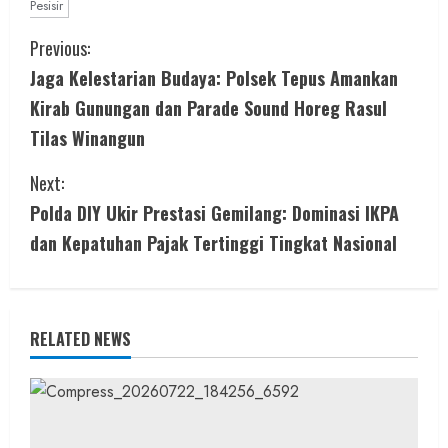
Pesisir
C
Previous:
Jaga Kelestarian Budaya: Polsek Tepus Amankan
o
Kirab Gunungan dan Parade Sound Horeg Rasul
n
Tilas Winangun
t
Next:
i
Polda DIY Ukir Prestasi Gemilang: Dominasi IKPA
dan Kepatuhan Pajak Tertinggi Tingkat Nasional
n
u
e
RELATED NEWS
R
e