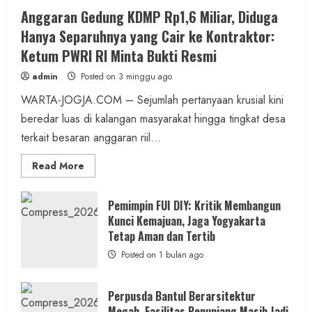
Anggaran Gedung KDMP Rp1,6 Miliar, Diduga
Hanya Separuhnya yang Cair ke Kontraktor:
Ketum PWRI RI Minta Bukti Resmi
admin
Posted on 3 minggu ago
WARTA-JOGJA.COM – Sejumlah pertanyaan krusial kini
beredar luas di kalangan masyarakat hingga tingkat desa
terkait besaran anggaran riil...
Read
Read More
more
about
Anggaran
Gedung
Pemimpin FUI DIY: Kritik Membangun
KDMP
Kunci Kemajuan, Jaga Yogyakarta
Rp1,6
Miliar,
Tetap Aman dan Tertib
Diduga
Hanya
Posted on 1 bulan ago
Separuhnya
yang
Cair
ke
Perpusda Bantul Berarsitektur
Kontraktor:
Megah, Fasilitas Penunjang Masih Jadi
Ketum