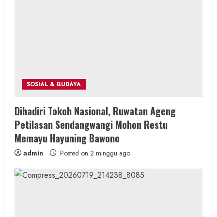
a
d
i
n
SOSIAL & BUDAYA
g
Dihadiri Tokoh Nasional, Ruwatan Ageng
Petilasan Sendangwangi Mohon Restu
Memayu Hayuning Bawono
admin
Posted on 2 minggu ago