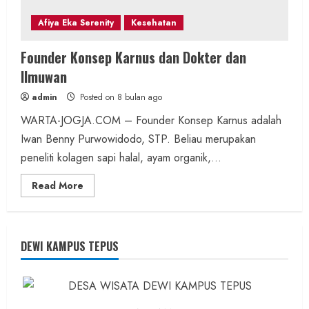
Afiya Eka Serenity
Kesehatan
Founder Konsep Karnus dan Dokter dan
Ilmuwan
admin
Posted on 8 bulan ago
WARTA-JOGJA.COM – Founder Konsep Karnus adalah
Iwan Benny Purwowidodo, STP. Beliau merupakan
peneliti kolagen sapi halal, ayam organik,...
Read
Read More
more
about
Founder
Konsep
Karnus
dan
DEWI KAMPUS TEPUS
Dokter
dan
Ilmuwan