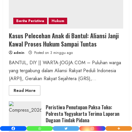
Berita Peristiwa
Hukum
Kasus Pelecehan Anak di Bantul: Aliansi Janji
Kawal Proses Hukum Sampai Tuntas
admin
Posted on 3 minggu ago
BANTUL, DIY || WARTA-JOGJA.COM – Puluhan warga
yang tergabung dalam Aliansi Rakyat Peduli Indonesia
(ARPI), Gerakan Rakyat Sejahtera (GRS),...
Read
Read More
more
about
Kasus
Pelecehan
Peristiwa Penutupan Paksa Toko:
Anak
Polresta Yogyakarta Terima Laporan
di
Bantul:
Dugaan Tindak Pidana
Aliansi
Janji
Posted on 1 bulan ago
Kawal