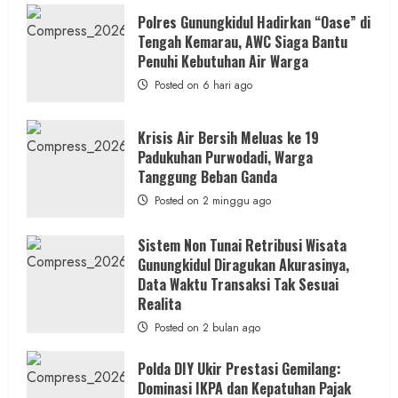
Dugaan
Penipuan
Polres Gunungkidul Hadirkan “Oase” di
Masuk
Tengah Kemarau, AWC Siaga Bantu
Kerja
RSUD
Penuhi Kebutuhan Air Warga
Wonosari
Seret
Posted on 6 hari ago
Oknum
Wartawan
Krisis Air Bersih Meluas ke 19
Padukuhan Purwodadi, Warga
Tanggung Beban Ganda
Posted on 2 minggu ago
Sistem Non Tunai Retribusi Wisata
Gunungkidul Diragukan Akurasinya,
Data Waktu Transaksi Tak Sesuai
Realita
Posted on 2 bulan ago
Polda DIY Ukir Prestasi Gemilang:
Dominasi IKPA dan Kepatuhan Pajak