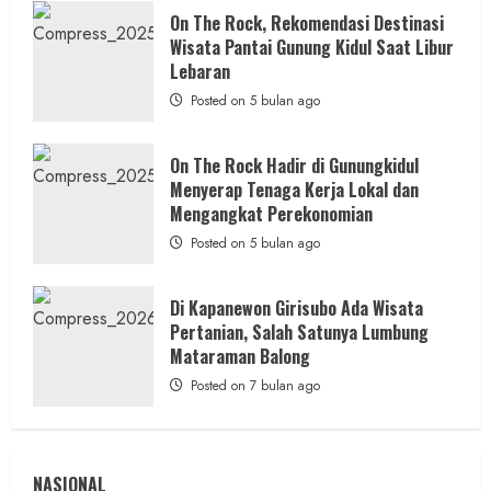
Alam
admin
Posted on 1 hari ago
dan
On The Rock, Rekomendasi Destinasi
Wisata
Wisata Pantai Gunung Kidul Saat Libur
Kekinian
1 min read
Lebaran
Posted on 5 bulan ago
On The Rock Hadir di Gunungkidul
Menyerap Tenaga Kerja Lokal dan
Berita Peristiwa
Mengangkat Perekonomian
Korsleting Bakar Kantor At-Tiin Nabila
Posted on 5 bulan ago
Tour, 54 Paspor Calon Jamaah Hangus
admin
Posted on 2 hari ago
Di Kapanewon Girisubo Ada Wisata
Pertanian, Salah Satunya Lumbung
Mataraman Balong
Posted on 7 bulan ago
NASIONAL