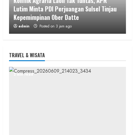
Konflik Agraria Laoli Tak Tuntas, APR
Lutim Minta PDI Perjuangan Sulsel Tinjau
Kepemimpinan Ober Datte
admin
Posted on 3 jam ago
2 min read
TRAVEL & WISATA
Berita Jateng
2 min read
Suradi Menakhodai GPM Gunungkidul,
Tegaskan Kemandirian Ekonomi Sebagai
Pilar Perjuangan ​
admin
Posted on 3 jam ago
1 min read