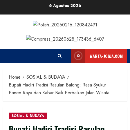
Skip
6 Agustus 2026
to
content
WARTA-JOGJA.COM
Home
SOSIAL & BUDAYA
Bupati Hadiri Tradisi Rasulan Balong: Rasa Syukur
Panen Raya dan Kabar Baik Perbaikan Jalan Wisata
SOSIAL & BUDAYA
Bupati Hadiri Tradisi Rasulan