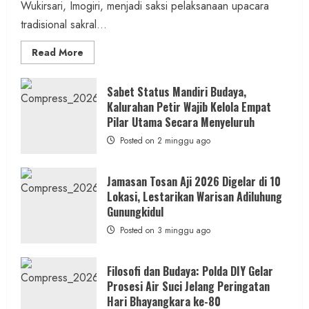
Wukirsari, Imogiri, menjadi saksi pelaksanaan upacara
tradisional sakral...
Read
Read More
more
about
Dihadiri
Tokoh
Sabet Status Mandiri Budaya,
Nasional,
Kalurahan Petir Wajib Kelola Empat
Ruwatan
Ageng
Pilar Utama Secara Menyeluruh
Petilasan
Sendangwangi
Posted on 2 minggu ago
Mohon
Restu
Memayu
Hayuning
Jamasan Tosan Aji 2026 Digelar di 10
Bawono
Lokasi, Lestarikan Warisan Adiluhung
Gunungkidul
Posted on 3 minggu ago
Filosofi dan Budaya: Polda DIY Gelar
Prosesi Air Suci Jelang Peringatan
Hari Bhayangkara ke-80