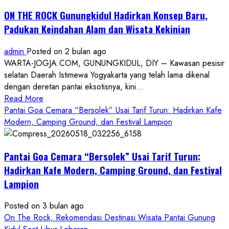
ON THE ROCK Gunungkidul Hadirkan Konsep Baru,
Padukan Keindahan Alam dan Wisata Kekinian
admin
Posted on 2 bulan ago
WARTA-JOGJA.COM, GUNUNGKIDUL, DIY – Kawasan pesisir
selatan Daerah Istimewa Yogyakarta yang telah lama dikenal
dengan deretan pantai eksotisnya, kini...
Read
Read More
more
Pantai Goa Cemara “Bersolek” Usai Tarif Turun: Hadirkan Kafe
about
Modern, Camping Ground, dan Festival Lampion
ON
THE
Pantai Goa Cemara “Bersolek” Usai Tarif Turun:
ROCK
Gunungkidul
Hadirkan Kafe Modern, Camping Ground, dan Festival
Hadirkan
Lampion
Konsep
Baru,
Posted on 3 bulan ago
Padukan
On The Rock, Rekomendasi Destinasi Wisata Pantai Gunung
Keindahan