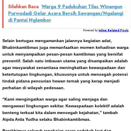
Silahkan Baca
Warga 9 Padukuhan Tilas Winangun
Purwodadi Gelar Acara Bersih Sawangan/Ngalangi
di Pantai Nglambor
Powered by
Inline Related Posts
Selain bertugas mengamankan jalannya kegiatan adat,
Bhabinkamtibmas juga memanfaatkan momen kehadiran warga
untuk menyampaikan pesan-pesan kamtibmas yang bersifat
preventif. Salah satu imbauan utama yang disampaikan adalah
agar masyarakat senantiasa meningkatkan kewaspadaan dan
ketertutupan lingkungan, khususnya untuk mencegah potensi
tindak pidana pencurian hewan ternak yang kerap menjadi
perhatian di wilayah pedesaan.
“Kami mengingatkan warga agar saling menjaga dan
mengawasi lingkungan sekitar. Kewaspadaan kolektif adalah
benteng terkuat kita dalam mencegah kejahatan,” tambah
Aipda Arda Yudha selaku Bhabinkamtibmas.
Berakhirnya seluruh rangkaian acara sedekah laut dan