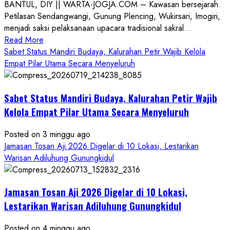
BANTUL, DIY || WARTA-JOGJA.COM – Kawasan bersejarah
Petilasan Sendangwangi, Gunung Plencing, Wukirsari, Imogiri,
menjadi saksi pelaksanaan upacara tradisional sakral...
Read
Read More
more
Sabet Status Mandiri Budaya, Kalurahan Petir Wajib Kelola
about
Empat Pilar Utama Secara Menyeluruh
Dihadiri
Tokoh
Sabet Status Mandiri Budaya, Kalurahan Petir Wajib
Nasional,
Ruwatan
Kelola Empat Pilar Utama Secara Menyeluruh
Ageng
Petilasan
Posted on 3 minggu ago
Sendangwangi
Jamasan Tosan Aji 2026 Digelar di 10 Lokasi, Lestarikan
Mohon
Warisan Adiluhung Gunungkidul
Restu
Memayu
Jamasan Tosan Aji 2026 Digelar di 10 Lokasi,
Hayuning
Bawono
Lestarikan Warisan Adiluhung Gunungkidul
Posted on 4 minggu ago