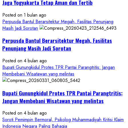
Rp1,6
Jaga Yogyakarta Tetap Aman dan Tertib
Miliar,
Diduga
Posted on 1 bulan ago
Hanya
Perpusda Bantul Berarsitektur Megah, Fasilitas Penunjang
Separuhnya
Masih Jadi Sorotan
yang
Perpusda Bantul Berarsitektur Megah, Fasilitas
Cair
ke
Penunjang Masih Jadi Sorotan
Kontraktor:
Posted on 4 bulan ago
Ketum
Bupati Gunungkidul Protes TPR Pantai Parangtritis: Jangan
PWRI
Membebani Wisatawan yang melintas
RI
Minta
Bukti
Bupati Gunungkidul Protes TPR Pantai Parangtritis:
Resmi
Jangan Membebani Wisatawan yang melintas
Posted on 4 bulan ago
Soroti Pemimpin Bermoral, Psikolog Muhammadiyah Kritisi Klaim
Indonesia Negara Paling Bahagia