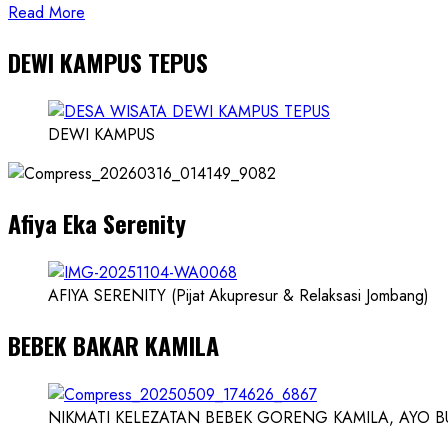
Read
Read More
more
DEWI KAMPUS TEPUS
about
Founder
Konsep
Karnus
DEWI KAMPUS
dan
Dokter
dan
Afiya Eka Serenity
Ilmuwan
AFIYA SERENITY (Pijat Akupresur & Relaksasi Jombang)
BEBEK BAKAR KAMILA
NIKMATI KELEZATAN BEBEK GORENG KAMILA, AYO BUK