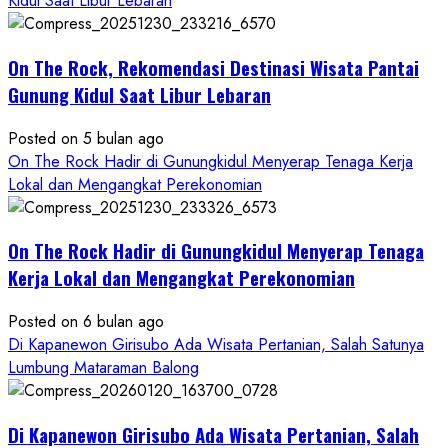
Kidul Saat Libur Lebaran
Alam
dan
Wisata
On The Rock, Rekomendasi Destinasi Wisata Pantai
Kekinian
Gunung Kidul Saat Libur Lebaran
Posted on 5 bulan ago
On The Rock Hadir di Gunungkidul Menyerap Tenaga Kerja
Lokal dan Mengangkat Perekonomian
On The Rock Hadir di Gunungkidul Menyerap Tenaga
Kerja Lokal dan Mengangkat Perekonomian
Posted on 6 bulan ago
Di Kapanewon Girisubo Ada Wisata Pertanian, Salah Satunya
Lumbung Mataraman Balong
Di Kapanewon Girisubo Ada Wisata Pertanian, Salah