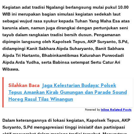
Kegiatan adat tradisi Ngalangi berlangsung mulai pukul 10.00
WIB ini merupakan bagian simulasi kegiatan sedekah laut
sebagai wujud rasa syukur kepada Tuhan Yang Maha Esa atas
karunia alam, namun juga dirangkai dengan pertunjukan seni
tayub dalam rangkaian tradisi bersih dusun. Pengamanan
dipimpin langsung oleh Kapolsek Tepus, AKP Suryanto, S.Pd,
didampingi Kanit Sabhara Aipda Suharyanto, Banit Sabhara
Aipda Tri Hartanto, Bhabinkamtibmas Kalurahan Purwodadi
Aipda Arda Yudha, serta Babinsa setempat Sertu Catur Ari
Wibawa.
Silahkan Baca
Jaga Kelestarian Budaya: Polsek
Tepus Amankan Kirab Gunungan dan Parade Sound
Horeg Rasul Tilas Winangun
Powered by
Inline Related Posts
Dalam keterangannya di lokasi kegiatan, Kapolsek Tepus, AKP
Suryanto, S.Pd mengapresiasi tinggi inisiatif dan partisipasi
aktif masyarakat dalam menjaga tradisi tersebut. Menurutnya,