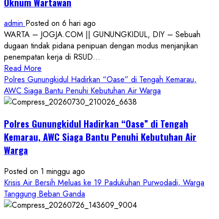
Oknum Wartawan
admin
Posted on 6 hari ago
WARTA – JOGJA.COM || GUNUNGKIDUL, DIY – Sebuah
dugaan tindak pidana penipuan dengan modus menjanjikan
penempatan kerja di RSUD...
Read
Read More
more
Polres Gunungkidul Hadirkan “Oase” di Tengah Kemarau,
about
AWC Siaga Bantu Penuhi Kebutuhan Air Warga
Dugaan
Penipuan
Polres Gunungkidul Hadirkan “Oase” di Tengah
Masuk
Kerja
Kemarau, AWC Siaga Bantu Penuhi Kebutuhan Air
RSUD
Warga
Wonosari
Seret
Posted on 1 minggu ago
Oknum
Krisis Air Bersih Meluas ke 19 Padukuhan Purwodadi, Warga
Wartawan
Tanggung Beban Ganda