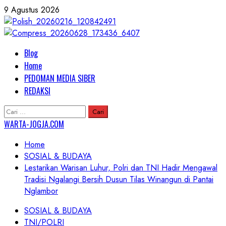
Skip
9 Agustus 2026
to
content
Primary
Blog
Menu
Home
PEDOMAN MEDIA SIBER
REDAKSI
Cari
untuk:
WARTA-JOGJA.COM
Home
SOSIAL & BUDAYA
Lestarikan Warisan Luhur, Polri dan TNI Hadir Mengawal
Tradisi Ngalangi Bersih Dusun Tilas Winangun di Pantai
Nglambor
SOSIAL & BUDAYA
TNI/POLRI