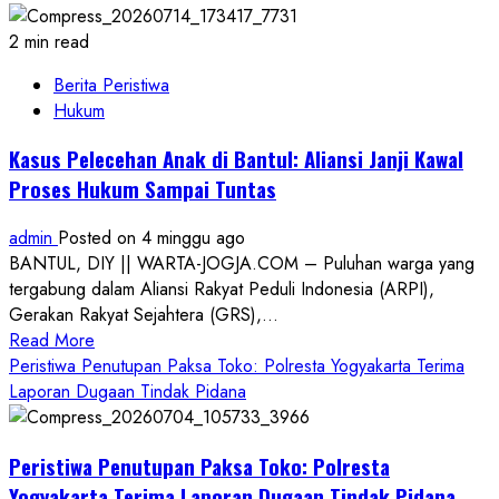
2 min read
Berita Peristiwa
Hukum
Kasus Pelecehan Anak di Bantul: Aliansi Janji Kawal
Proses Hukum Sampai Tuntas
admin
Posted on 4 minggu ago
BANTUL, DIY || WARTA-JOGJA.COM – Puluhan warga yang
tergabung dalam Aliansi Rakyat Peduli Indonesia (ARPI),
Gerakan Rakyat Sejahtera (GRS),...
Read
Read More
more
Peristiwa Penutupan Paksa Toko: Polresta Yogyakarta Terima
about
Laporan Dugaan Tindak Pidana
Kasus
Pelecehan
Peristiwa Penutupan Paksa Toko: Polresta
Anak
di
Yogyakarta Terima Laporan Dugaan Tindak Pidana