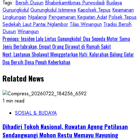
Tags:
Bersih Dusun
Bhabinkamtibmas Purwodadi
Budaya
Gunungkidul
Gunungkidul Istimewa
Kapolsek Tepus
Keamanan
Lingkungan
Ngalangi
Pengamanan Kegiatan Adat
Polsek Tepus
Sedekah Laut Pantai Nglambor
Tilas Winangun
Tradisi Bersih
Dusun
Winangun
Continue
Previous:
Insiden Lalu Lintas Gunungkidul: Dua Sepeda Motor Sama
Jenis Bertabrakan, Empat Orang Dirawat di Rumah Sakit
Reading
Next:
Lantunan Sholawat Menggetarkan Hati: Kalurahan Balong Gelar
Doa Bersih Desa Penuh Keberkahan
Related News
1 min read
SOSIAL & BUDAYA
Dihadiri Tokoh Nasional, Ruwatan Ageng Petilasan
Sendangwangi Mohon Restu Memayu Hayuning