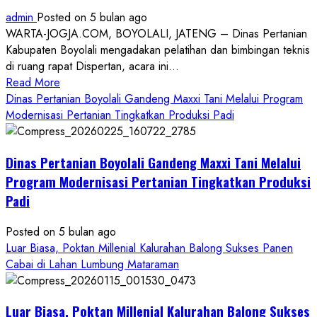
admin
Posted on 5 bulan ago
WARTA-JOGJA.COM, BOYOLALI, JATENG – Dinas Pertanian
Kabupaten Boyolali mengadakan pelatihan dan bimbingan teknis
di ruang rapat Dispertan, acara ini...
Read
Read More
more
Dinas Pertanian Boyolali Gandeng Maxxi Tani Melalui Program
about
Modernisasi Pertanian Tingkatkan Produksi Padi
Dinas
Pertanian
Dinas Pertanian Boyolali Gandeng Maxxi Tani Melalui
Boyolali
Gelar
Program Modernisasi Pertanian Tingkatkan Produksi
Pelatihan
Padi
Budidaya
Singkong
Posted on 5 bulan ago
Wujudkan
Luar Biasa, Poktan Millenial Kalurahan Balong Sukses Panen
Ketahanan
Cabai di Lahan Lumbung Mataraman
Pangan
Kesejahteraan
Petani
Luar Biasa, Poktan Millenial Kalurahan Balong Sukses