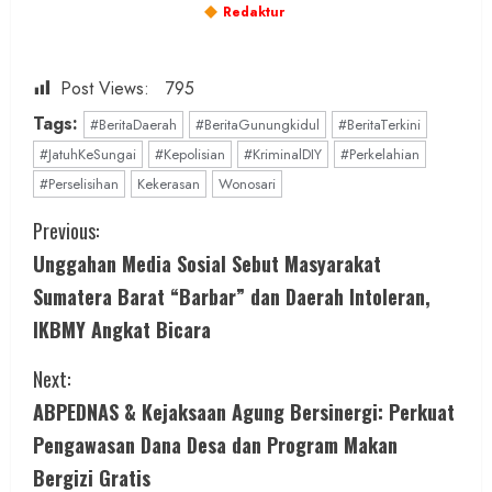
Redaktur
Post Views:
795
Tags:
#BeritaDaerah
#BeritaGunungkidul
#BeritaTerkini
#JatuhKeSungai
#Kepolisian
#KriminalDIY
#Perkelahian
#Perselisihan
Kekerasan
Wonosari
C
Previous:
Unggahan Media Sosial Sebut Masyarakat
o
Sumatera Barat “Barbar” dan Daerah Intoleran,
n
IKBMY Angkat Bicara
t
Next:
i
ABPEDNAS & Kejaksaan Agung Bersinergi: Perkuat
Pengawasan Dana Desa dan Program Makan
n
Bergizi Gratis