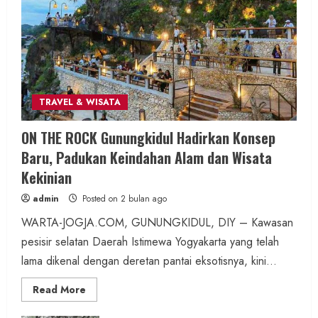
Utama dan Jajaran Kapolsek
admin
Posted on 15 jam ago
2 min read
TRAVEL & WISATA
ON THE ROCK Gunungkidul Hadirkan Konsep
Trending
Baru, Padukan Keindahan Alam dan Wisata
Dugaan Penipuan Masuk Kerja RSUD
Kekinian
Wonosari Seret Oknum Wartawan
admin
Posted on 2 bulan ago
admin
Posted on 1 hari ago
WARTA-JOGJA.COM, GUNUNGKIDUL, DIY – Kawasan
pesisir selatan Daerah Istimewa Yogyakarta yang telah
1 min read
lama dikenal dengan deretan pantai eksotisnya, kini...
Read
Read More
more
about