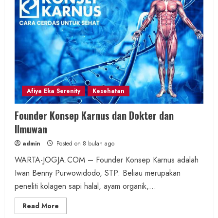
Afiya Eka Serenity
Kesehatan
Founder Konsep Karnus dan Dokter dan
Ilmuwan
admin
Posted on 8 bulan ago
WARTA-JOGJA.COM – Founder Konsep Karnus adalah
Iwan Benny Purwowidodo, STP. Beliau merupakan
peneliti kolagen sapi halal, ayam organik,...
Read
Read More
more