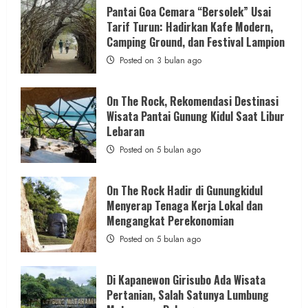
ON
THE
Pantai Goa Cemara “Bersolek” Usai
ROCK
Berita Peristiwa
Tarif Turun: Hadirkan Kafe Modern,
Gunungkidul
Hadirkan
Camping Ground, dan Festival Lampion
Bayi Baru Lahir Ditemukan Warga di Bawah
Konsep
Baru,
Posted on 3 bulan ago
Pohon Kelapa Semin Gunungkidul
Padukan
Keindahan
Alam
admin
Posted on 2 hari ago
dan
On The Rock, Rekomendasi Destinasi
Wisata
Wisata Pantai Gunung Kidul Saat Libur
Kekinian
1 min read
Lebaran
Posted on 5 bulan ago
On The Rock Hadir di Gunungkidul
Berita Jateng
Menyerap Tenaga Kerja Lokal dan
Puspsi TNI Gelar Pemeriksaan Psikologi
Mengangkat Perekonomian
Seleksi Integratif Penerimaan Catar 2026
Posted on 5 bulan ago
di Akmil Magelang
admin
Posted on 5 hari ago
Di Kapanewon Girisubo Ada Wisata
Pertanian, Salah Satunya Lumbung