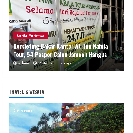
Berita Peristiwa
Korsleting Bakar Kantor At-Tiin Nabila
Tour, 54 Paspor Calon Jamaah Hangus
admin
Posted on 11 jam ago
1 min read
TRAVEL & WISATA
WARTA TERKINI
2 min read
Jaga Kualitas Pelayanan, Polres
Gunungkidul Lakukan Sertijab Pejabat