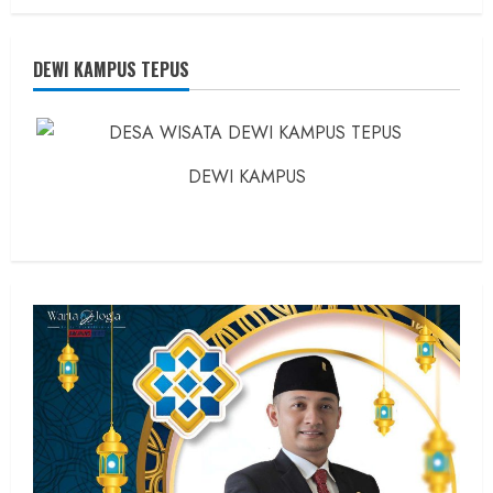
about
Founder
Konsep
Karnus
dan
DEWI KAMPUS TEPUS
Dokter
dan
Ilmuwan
DEWI KAMPUS