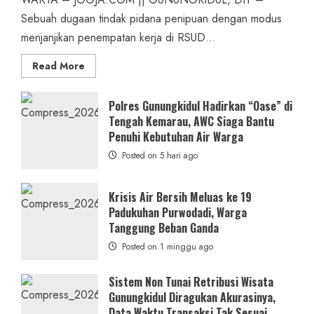
Sebuah dugaan tindak pidana penipuan dengan modus
menjanjikan penempatan kerja di RSUD...
Read
Read More
more
about
Dugaan
Penipuan
Polres Gunungkidul Hadirkan “Oase” di
Masuk
Tengah Kemarau, AWC Siaga Bantu
Kerja
RSUD
Penuhi Kebutuhan Air Warga
Wonosari
Seret
Posted on 5 hari ago
Oknum
Wartawan
Krisis Air Bersih Meluas ke 19
Padukuhan Purwodadi, Warga
Tanggung Beban Ganda
Posted on 1 minggu ago
Sistem Non Tunai Retribusi Wisata
Gunungkidul Diragukan Akurasinya,
Data Waktu Transaksi Tak Sesuai