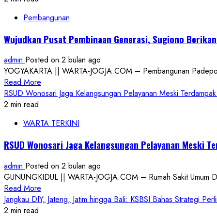
Pembangunan
Wujudkan Pusat Pembinaan Generasi, Sugiono Berikan
admin
Posted on 2 bulan ago
YOGYAKARTA || WARTA-JOGJA.COM – Pembangunan Padepokan Ta
Read
Read More
more
RSUD Wonosari Jaga Kelangsungan Pelayanan Meski Terdampak 
about
2 min read
Wujudkan
WARTA TERKINI
Pusat
Pembinaan
RSUD Wonosari Jaga Kelangsungan Pelayanan Meski Te
Generasi,
Sugiono
admin
Posted on 2 bulan ago
Berikan
GUNUNGKIDUL || WARTA-JOGJA.COM – Rumah Sakit Umum Daerah
Bantuan
Read
Read More
Rp
more
Jangkau DIY, Jateng, Jatim hingga Bali: KSBSI Bahas Strategi Per
5
about
2 min read
Miliar