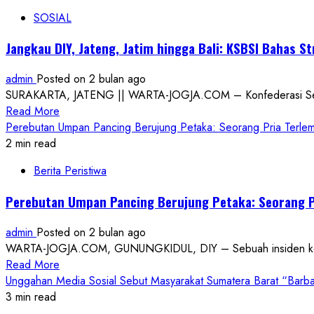
RSUD
untuk
SOSIAL
Wonosari
Padepokan
Jaga
Tapak
Jangkau DIY, Jateng, Jatim hingga Bali: KSBSI Bahas S
Kelangsungan
Suci
Pelayanan
Yogyakarta
admin
Posted on 2 bulan ago
Meski
SURAKARTA, JATENG || WARTA-JOGJA.COM – Konfederasi Serikat 
Terdampak
Read
Read More
Pemadaman
more
Perebutan Umpan Pancing Berujung Petaka: Seorang Pria Terlem
Listrik
about
2 min read
dan
Jangkau
Kendala
Berita Peristiwa
DIY,
Teknis
Jateng,
Genset
Perebutan Umpan Pancing Berujung Petaka: Seorang P
Jatim
hingga
admin
Posted on 2 bulan ago
Bali:
WARTA-JOGJA.COM, GUNUNGKIDUL, DIY – Sebuah insiden kekeras
KSBSI
Read
Read More
Bahas
more
Unggahan Media Sosial Sebut Masyarakat Sumatera Barat “Barba
Strategi
about
3 min read
Perlindungan
Perebutan