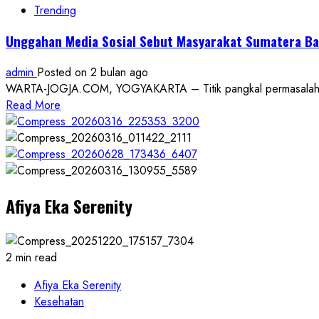
Hak
Trending
Umpan
Pekerja
Pancing
di
Unggahan Media Sosial Sebut Masyarakat Sumatera Bar
Berujung
Surakarta
Petaka:
admin
Posted on 2 bulan ago
Seorang
WARTA-JOGJA.COM, YOGYAKARTA – Titik pangkal permasalahan hu
Pria
Read
Read More
Terlempar
more
ke
about
Dasar
Unggahan
Sungai
Media
di
Sosial
Gunungkidul
Afiya Eka Serenity
Sebut
Masyarakat
Sumatera
Barat
2 min read
“Barbar”
dan
Afiya Eka Serenity
Daerah
Kesehatan
Intoleran,