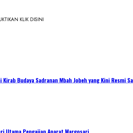
TIKAN KLIK DISINI
 Kirab Budaya Sadranan Mbah Jobeh yang Kini Resmi Sa
ri Utama Pengajian Aparat Margosari