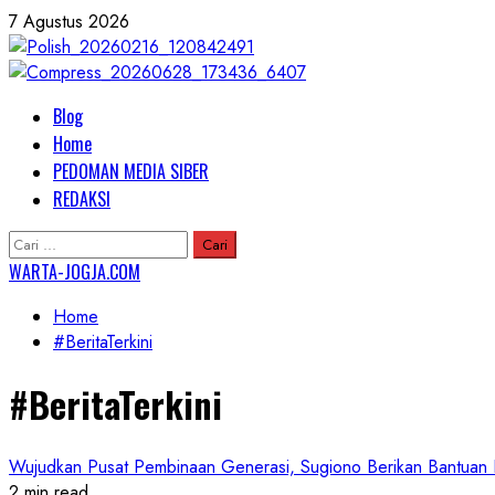
Skip
7 Agustus 2026
to
content
Primary
Blog
Menu
Home
PEDOMAN MEDIA SIBER
REDAKSI
Cari
untuk:
WARTA-JOGJA.COM
Home
#BeritaTerkini
#BeritaTerkini
Wujudkan Pusat Pembinaan Generasi, Sugiono Berikan Bantuan R
2 min read