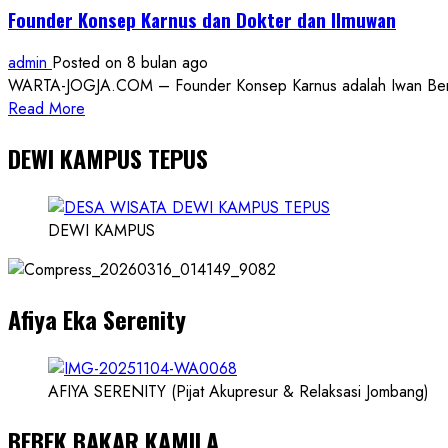
Founder Konsep Karnus dan Dokter dan Ilmuwan
IKBMY
Angkat
admin
Posted on 8 bulan ago
Bicara
WARTA-JOGJA.COM – Founder Konsep Karnus adalah Iwan Benny P
Read
Read More
more
DEWI KAMPUS TEPUS
about
Founder
Konsep
Karnus
DEWI KAMPUS
dan
Dokter
dan
Afiya Eka Serenity
Ilmuwan
AFIYA SERENITY (Pijat Akupresur & Relaksasi Jombang)
BEBEK BAKAR KAMILA