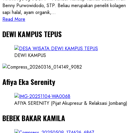
Benny Purwowidodo, STP. Beliau merupakan peneliti kolagen
sapi halal, ayam organik,...
Read
Read More
more
DEWI KAMPUS TEPUS
about
Founder
Konsep
Karnus
DEWI KAMPUS
dan
Dokter
dan
Afiya Eka Serenity
Ilmuwan
AFIYA SERENITY (Pijat Akupresur & Relaksasi Jombang)
BEBEK BAKAR KAMILA