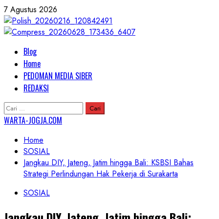
Skip
7 Agustus 2026
to
content
Primary
Blog
Menu
Home
PEDOMAN MEDIA SIBER
REDAKSI
Cari
untuk:
WARTA-JOGJA.COM
Home
SOSIAL
Jangkau DIY, Jateng, Jatim hingga Bali: KSBSI Bahas
Strategi Perlindungan Hak Pekerja di Surakarta
SOSIAL
Jangkau DIY, Jateng, Jatim hingga Bali: