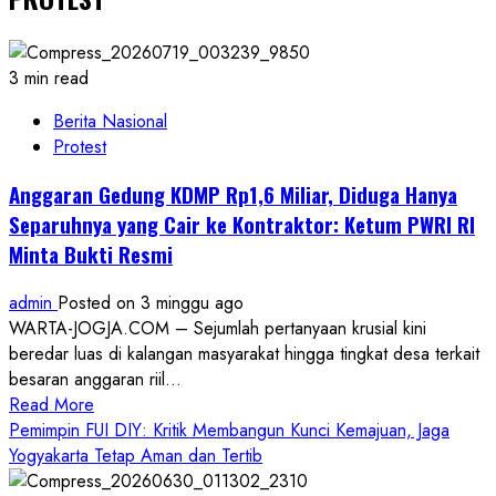
3 min read
Berita Nasional
Protest
Anggaran Gedung KDMP Rp1,6 Miliar, Diduga Hanya
Separuhnya yang Cair ke Kontraktor: Ketum PWRI RI
Minta Bukti Resmi
admin
Posted on 3 minggu ago
WARTA-JOGJA.COM – Sejumlah pertanyaan krusial kini
beredar luas di kalangan masyarakat hingga tingkat desa terkait
besaran anggaran riil...
Read
Read More
more
Pemimpin FUI DIY: Kritik Membangun Kunci Kemajuan, Jaga
about
Yogyakarta Tetap Aman dan Tertib
Anggaran