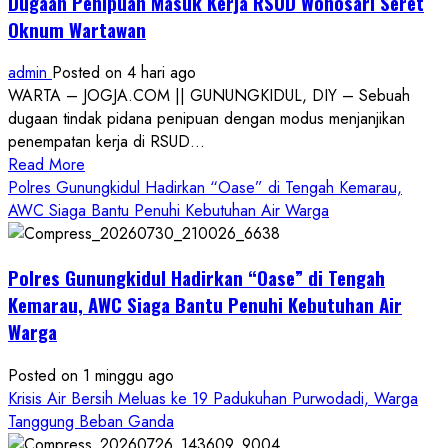
Dugaan Penipuan Masuk Kerja RSUD Wonosari Seret
Oknum Wartawan
admin
Posted on 4 hari ago
WARTA – JOGJA.COM || GUNUNGKIDUL, DIY – Sebuah
dugaan tindak pidana penipuan dengan modus menjanjikan
penempatan kerja di RSUD...
Read
Read More
more
Polres Gunungkidul Hadirkan “Oase” di Tengah Kemarau,
about
AWC Siaga Bantu Penuhi Kebutuhan Air Warga
Dugaan
Penipuan
Polres Gunungkidul Hadirkan “Oase” di Tengah
Masuk
Kerja
Kemarau, AWC Siaga Bantu Penuhi Kebutuhan Air
RSUD
Warga
Wonosari
Seret
Posted on 1 minggu ago
Oknum
Krisis Air Bersih Meluas ke 19 Padukuhan Purwodadi, Warga
Wartawan
Tanggung Beban Ganda