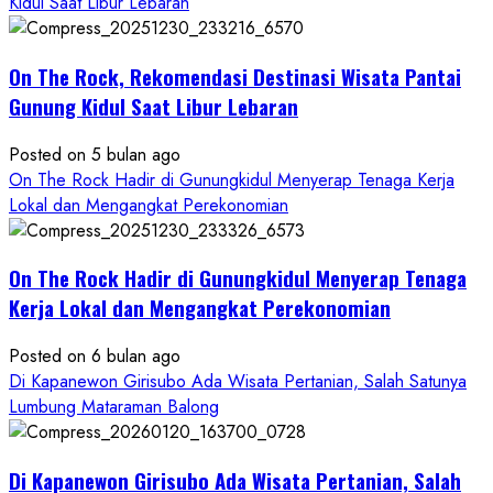
Kidul Saat Libur Lebaran
Alam
dan
Wisata
On The Rock, Rekomendasi Destinasi Wisata Pantai
Kekinian
Gunung Kidul Saat Libur Lebaran
Posted on 5 bulan ago
On The Rock Hadir di Gunungkidul Menyerap Tenaga Kerja
Lokal dan Mengangkat Perekonomian
On The Rock Hadir di Gunungkidul Menyerap Tenaga
Kerja Lokal dan Mengangkat Perekonomian
Posted on 6 bulan ago
Di Kapanewon Girisubo Ada Wisata Pertanian, Salah Satunya
Lumbung Mataraman Balong
Di Kapanewon Girisubo Ada Wisata Pertanian, Salah