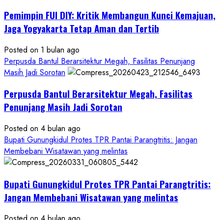
Gedung
Pemimpin FUI DIY: Kritik Membangun Kunci Kemajuan,
KDMP
Rp1,6
Jaga Yogyakarta Tetap Aman dan Tertib
Miliar,
Diduga
Posted on 1 bulan ago
Hanya
Perpusda Bantul Berarsitektur Megah, Fasilitas Penunjang
Separuhnya
Masih Jadi Sorotan
yang
Perpusda Bantul Berarsitektur Megah, Fasilitas
Cair
ke
Penunjang Masih Jadi Sorotan
Kontraktor:
Posted on 4 bulan ago
Ketum
Bupati Gunungkidul Protes TPR Pantai Parangtritis: Jangan
PWRI
Membebani Wisatawan yang melintas
RI
Minta
Bukti
Bupati Gunungkidul Protes TPR Pantai Parangtritis:
Resmi
Jangan Membebani Wisatawan yang melintas
Posted on 4 bulan ago