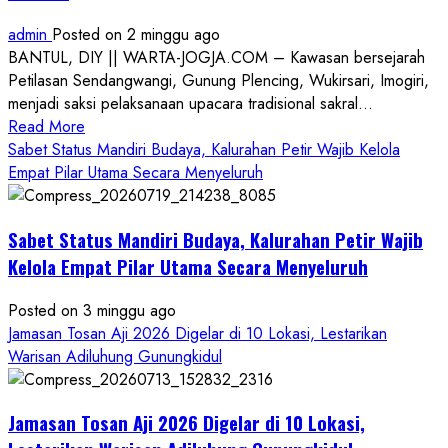
admin
Posted on 2 minggu ago
BANTUL, DIY || WARTA-JOGJA.COM – Kawasan bersejarah
Petilasan Sendangwangi, Gunung Plencing, Wukirsari, Imogiri,
menjadi saksi pelaksanaan upacara tradisional sakral...
Read
Read More
more
Sabet Status Mandiri Budaya, Kalurahan Petir Wajib Kelola
about
Empat Pilar Utama Secara Menyeluruh
Dihadiri
Tokoh
Sabet Status Mandiri Budaya, Kalurahan Petir Wajib
Nasional,
Ruwatan
Kelola Empat Pilar Utama Secara Menyeluruh
Ageng
Petilasan
Posted on 3 minggu ago
Sendangwangi
Jamasan Tosan Aji 2026 Digelar di 10 Lokasi, Lestarikan
Mohon
Warisan Adiluhung Gunungkidul
Restu
Memayu
Jamasan Tosan Aji 2026 Digelar di 10 Lokasi,
Hayuning
Bawono