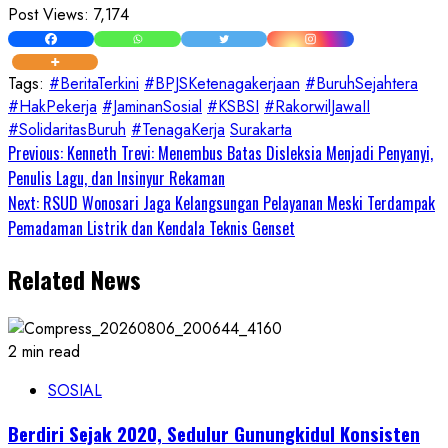
Post Views:
7,174
Tags:
#BeritaTerkini
#BPJSKetenagakerjaan
#BuruhSejahtera
#HakPekerja
#JaminanSosial
#KSBSI
#RakorwilJawaII
#SolidaritasBuruh
#TenagaKerja
Surakarta
Continue
Previous:
Kenneth Trevi: Menembus Batas Disleksia Menjadi Penyanyi,
Penulis Lagu, dan Insinyur Rekaman
Reading
Next:
RSUD Wonosari Jaga Kelangsungan Pelayanan Meski Terdampak
Pemadaman Listrik dan Kendala Teknis Genset
Related News
2 min read
SOSIAL
Berdiri Sejak 2020, Sedulur Gunungkidul Konsisten