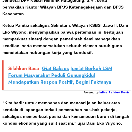
Jenderal DPP KSBSI Hendrik Hutagalung, S.H., serta
perwakilan Kantor Wilayah BPJS Ketenagakerjaan dan BPJS
Kesehatan.
Ketua Panitia sekaligus Sekretaris Wilayah KSBSI Jawa II, Dani
Eko Wiyono, menyampaikan bahwa pertemuan ini bertujuan
memperkuat sinergi dengan pemerintah demi menegakkan
keadilan, serta mempersatukan seluruh elemen buruh guna
menciptakan hubungan kerja yang kondusif.
Silahkan Baca
Giat Baksos Jum'at Berkah LSM
Forum Masyarakat Peduli Gunungkidul
Mendapatkan Respon Positif, Begini Faktanya
Powered by
Inline Related Posts
“Kita hadir untuk membahas dan mencari jalan keluar atas
kendala di lapangan terkait pemenuhan hak‑hak pekerja,
sekaligus memperkuat posisi dan kemampuan buruh di tengah
kondisi ekonomi yang sulit saat ini,” ujar Dani Eko Wiyono.