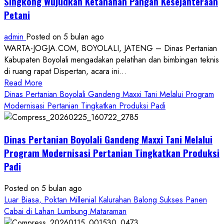
Singkong Wujudkan Ketahanan Pangan Kesejahteraan
Petani
admin
Posted on 5 bulan ago
WARTA-JOGJA.COM, BOYOLALI, JATENG – Dinas Pertanian
Kabupaten Boyolali mengadakan pelatihan dan bimbingan teknis
di ruang rapat Dispertan, acara ini...
Read
Read More
more
Dinas Pertanian Boyolali Gandeng Maxxi Tani Melalui Program
about
Modernisasi Pertanian Tingkatkan Produksi Padi
Dinas
Pertanian
Dinas Pertanian Boyolali Gandeng Maxxi Tani Melalui
Boyolali
Gelar
Program Modernisasi Pertanian Tingkatkan Produksi
Pelatihan
Padi
Budidaya
Singkong
Posted on 5 bulan ago
Wujudkan
Luar Biasa, Poktan Millenial Kalurahan Balong Sukses Panen
Ketahanan
Cabai di Lahan Lumbung Mataraman
Pangan