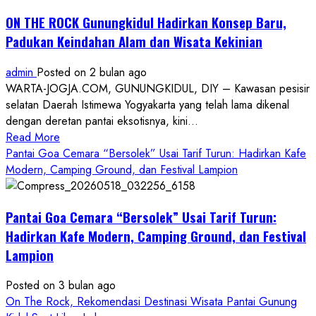
ON THE ROCK Gunungkidul Hadirkan Konsep Baru,
Padukan Keindahan Alam dan Wisata Kekinian
admin
Posted on 2 bulan ago
WARTA-JOGJA.COM, GUNUNGKIDUL, DIY – Kawasan pesisir
selatan Daerah Istimewa Yogyakarta yang telah lama dikenal
dengan deretan pantai eksotisnya, kini...
Read
Read More
more
Pantai Goa Cemara “Bersolek” Usai Tarif Turun: Hadirkan Kafe
about
Modern, Camping Ground, dan Festival Lampion
ON
THE
Pantai Goa Cemara “Bersolek” Usai Tarif Turun:
ROCK
Gunungkidul
Hadirkan Kafe Modern, Camping Ground, dan Festival
Hadirkan
Lampion
Konsep
Baru,
Posted on 3 bulan ago
Padukan
On The Rock, Rekomendasi Destinasi Wisata Pantai Gunung
Keindahan