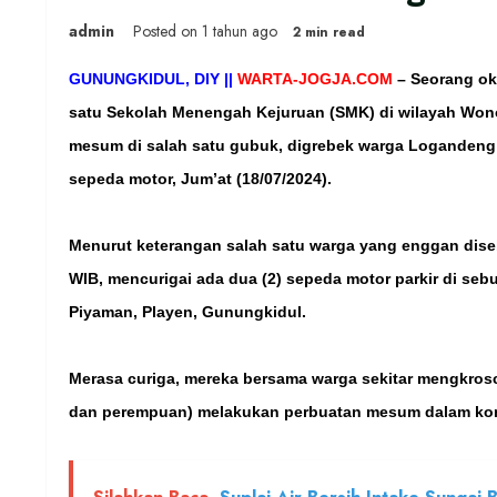
admin
Posted on 1 tahun ago
2 min read
GUNUNGKIDUL, DIY ||
WARTA-JOGJA.COM
–
Seorang okn
satu Sekolah Menengah Kejuruan (SMK) di wilayah Won
mesum di salah satu gubuk, digrebek warga Logandeng Pi
sepeda motor, Jum’at (18/07/2024).
Menurut keterangan salah satu warga yang enggan dise
WIB, mencurigai ada dua (2) sepeda motor parkir di se
Piyaman, Playen, Gunungkidul.
Merasa curiga, mereka bersama warga sekitar mengkrosce
dan perempuan) melakukan perbuatan mesum dalam kond