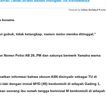
 Bawah Tanah Bribin Belum Mengalir Ini Kendalanya
Powered by
Inline Related Posts
a busana.
 dari gubuk, tidak ketangkap, namun motor mereka ditinggal,”
gan Nomor Polisi AB 26..PM dan satunya bermerk Yamaha warna
atkan informasi bahwa oknum ASN disinyalir sebagai TU di
-laki dengan inisial MYD (40) berdomisili di wilayah Gading 1,
 seorang ibu rumah tangga berinisial M berdomisili di wilayah