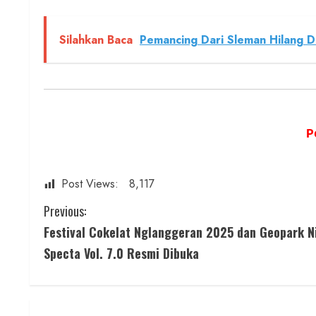
Silahkan Baca
Pemancing Dari Sleman Hilang D
P
Post Views:
8,117
C
Previous:
Festival Cokelat Nglanggeran 2025 dan Geopark N
o
Specta Vol. 7.0 Resmi Dibuka
n
t