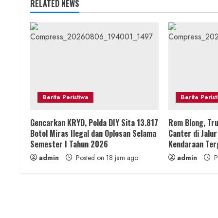
RELATED NEWS
i
n
u
e
R
Berita Peristiwa
Berita Peris
e
Gencarkan KRYD, Polda DIY Sita 13.817
Rem Blong, Tru
a
Botol Miras Ilegal dan Oplosan Selama
Canter di Jalu
Semester I Tahun 2026
Kendaraan Ter
d
admin
Posted on 18 jam ago
admin
P
i
n
g