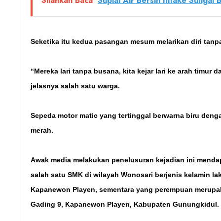
Silahkan Baca
Suplai Air Bersih Intake Sungai
Seketika itu kedua pasangan mesum melarikan diri tanp
“Mereka lari tanpa busana, kita kejar lari ke arah timur
jelasnya salah satu warga.
Sepeda motor matic yang tertinggal berwarna biru den
merah.
Awak media melakukan penelusuran kejadian ini mendap
salah satu SMK di wilayah Wonosari berjenis kelamin laki
Kapanewon Playen, sementara yang perempuan merupakan
Gading 9, Kapanewon Playen, Kabupaten Gunungkidul.