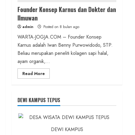
Founder Konsep Karnus dan Dokter dan
Ilmuwan
admin
Posted on 8 bulan ago
WARTA-JOGJA.COM – Founder Konsep
Karnus adalah Iwan Benny Purwowidodo, STP.
Beliau merupakan peneliti kolagen sapi halal,
ayam organik,...
Read
Read More
more
about
Founder
Konsep
Karnus
dan
DEWI KAMPUS TEPUS
Dokter
dan
Ilmuwan
DEWI KAMPUS