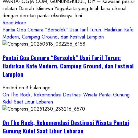
WARTA-JOGJA.COM, GUNUNGKIDUL, DIY – Kawasan pesisir
selatan Daerah Istimewa Yogyakarta yang telah lama dikenal
dengan deretan pantai eksotisnya, kini...
Read
Read More
more
Pantai Goa Cemara “Bersolek” Usai Tarif Turun: Hadirkan Kafe
about
Modern, Camping Ground, dan Festival Lampion
ON
THE
Pantai Goa Cemara “Bersolek” Usai Tarif Turun:
ROCK
Gunungkidul
Hadirkan Kafe Modern, Camping Ground, dan Festival
Hadirkan
Lampion
Konsep
Baru,
Posted on 3 bulan ago
Padukan
On The Rock, Rekomendasi Destinasi Wisata Pantai Gunung
Keindahan
Kidul Saat Libur Lebaran
Alam
dan
Wisata
On The Rock, Rekomendasi Destinasi Wisata Pantai
Kekinian
Gunung Kidul Saat Libur Lebaran