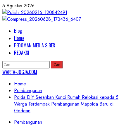
Skip
5 Agustus 2026
to
content
Primary
Blog
Menu
Home
PEDOMAN MEDIA SIBER
REDAKSI
Cari
untuk:
WARTA-JOGJA.COM
Home
Pembangunan
Polda DIY Serahkan Kunci Rumah Relokasi kepada 5
Warga Terdampak Pembangunan Mapolda Baru di
Godean
Pembangunan