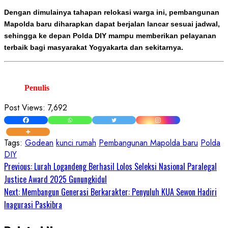
Dengan dimulainya tahapan relokasi warga ini, pembangunan
Mapolda baru diharapkan dapat berjalan lancar sesuai jadwal,
sehingga ke depan Polda DIY mampu memberikan pelayanan
terbaik bagi masyarakat Yogyakarta dan sekitarnya.
Penulis
Post Views:
7,692
Tags:
Godean
kunci rumah
Pembangunan Mapolda baru
Polda
DIY
Continue
Previous:
Lurah Logandeng Berhasil Lolos Seleksi Nasional Paralegal
Justice Award 2025 Gunungkidul
Reading
Next:
Membangun Generasi Berkarakter: Penyuluh KUA Sewon Hadiri
Inagurasi Paskibra