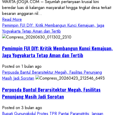
WARTA-JOGJA.COM – Sejumlah pertanyaan krusial kini
beredar luas di kalangan masyarakat hingga tingkat desa terkait
besaran anggaran riil...
Read
Read More
more
Pemimpin FUI DIY: Kritik Membangun Kunci Kemajuan, Jaga
about
Yogyakarta Tetap Aman dan Tertib
Anggaran
Gedung
Pemimpin FUI DIY: Kritik Membangun Kunci Kemajuan,
KDMP
Rp1,6
Jaga Yogyakarta Tetap Aman dan Tertib
Miliar,
Diduga
Posted on 1 bulan ago
Hanya
Perpusda Bantul Berarsitektur Megah, Fasilitas Penunjang
Separuhnya
Masih Jadi Sorotan
yang
Perpusda Bantul Berarsitektur Megah, Fasilitas
Cair
ke
Penunjang Masih Jadi Sorotan
Kontraktor:
Posted on 3 bulan ago
Ketum
Bupati Gunungkidul Protes TPR Pantai Parangtritis: Jangan
PWRI