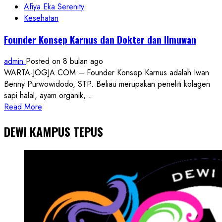
Afiya Eka Serenity
Kesehatan
Founder Konsep Karnus dan Dokter dan Ilmuwan
admin
Posted on 8 bulan ago
WARTA-JOGJA.COM – Founder Konsep Karnus adalah Iwan
Benny Purwowidodo, STP. Beliau merupakan peneliti kolagen
sapi halal, ayam organik,...
Read
Read More
more
DEWI KAMPUS TEPUS
about
Founder
Konsep
Karnus
dan
Dokter
dan
Ilmuwan