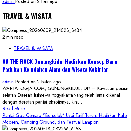
admin
Posted on 2 hari ago
TRAVEL & WISATA
2 min read
TRAVEL & WISATA
ON THE ROCK Gunungkidul Hadirkan Konsep Baru,
Padukan Keindahan Alam dan Wisata Kekinian
admin
Posted on 2 bulan ago
WARTA-JOGJA.COM, GUNUNGKIDUL, DIY – Kawasan pesisir
selatan Daerah Istimewa Yogyakarta yang telah lama dikenal
dengan deretan pantai eksotisnya, kini...
Read
Read More
more
Pantai Goa Cemara “Bersolek” Usai Tarif Turun: Hadirkan Kafe
about
Modern, Camping Ground, dan Festival Lampion
ON