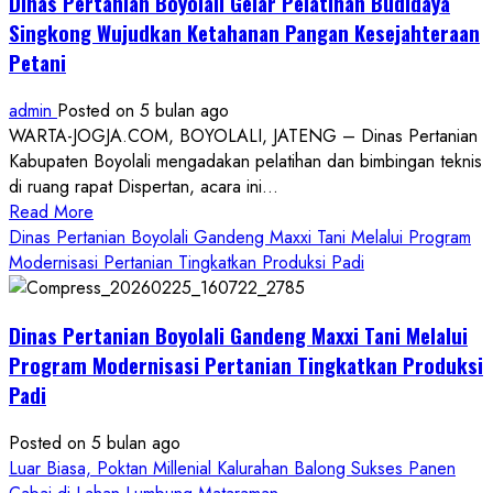
Dinas Pertanian Boyolali Gelar Pelatihan Budidaya
Singkong Wujudkan Ketahanan Pangan Kesejahteraan
Petani
admin
Posted on 5 bulan ago
WARTA-JOGJA.COM, BOYOLALI, JATENG – Dinas Pertanian
Kabupaten Boyolali mengadakan pelatihan dan bimbingan teknis
di ruang rapat Dispertan, acara ini...
Read
Read More
more
Dinas Pertanian Boyolali Gandeng Maxxi Tani Melalui Program
about
Modernisasi Pertanian Tingkatkan Produksi Padi
Dinas
Pertanian
Dinas Pertanian Boyolali Gandeng Maxxi Tani Melalui
Boyolali
Gelar
Program Modernisasi Pertanian Tingkatkan Produksi
Pelatihan
Padi
Budidaya
Singkong
Posted on 5 bulan ago
Wujudkan
Luar Biasa, Poktan Millenial Kalurahan Balong Sukses Panen
Ketahanan