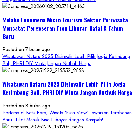
Bagi
Wisatawan
&
Melalui Fenomena Micro Tourism Sektor Pariwisata
Masyarakat
Mencatat Pergeseran Tren Liburan Natal & Tahun
Baru
Posted on 7 bulan ago
Wisatawan Nataru 2025 Disinyalir Lebih Pilih Jogja Ketimbang
Bali, PHRI DIY Minta Jangan Nuthuk Harga
Wisatawan Nataru 2025 Disinyalir Lebih Pilih Jogja
Ketimbang Bali, PHRI DIY Minta Jangan Nuthuk Harga
Posted on 8 bulan ago
Pertama di Batu Bara, Wisata ‘Kuta View’ Tawarkan Terobosan
Baru: Tiket Masuk Bisa Dibayar dengan Sampah!