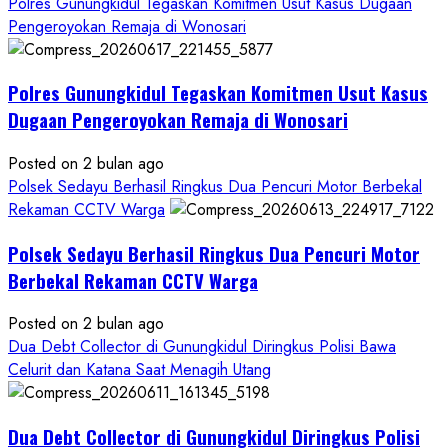
more
Polres Gunungkidul Tegaskan Komitmen Usut Kasus Dugaan
about
Pengeroyokan Remaja di Wonosari
Kasus
Dugaan
Polres Gunungkidul Tegaskan Komitmen Usut Kasus
Pelecehan
Seksual:
Dugaan Pengeroyokan Remaja di Wonosari
Polda
DIY
Posted on 2 bulan ago
Terbitkan
Polsek Sedayu Berhasil Ringkus Dua Pencuri Motor Berbekal
DPO
Rekaman CCTV Warga
Buruan
Polsek Sedayu Berhasil Ringkus Dua Pencuri Motor
Asal
Gunungkidul
Berbekal Rekaman CCTV Warga
Posted on 2 bulan ago
Dua Debt Collector di Gunungkidul Diringkus Polisi Bawa
Celurit dan Katana Saat Menagih Utang
Dua Debt Collector di Gunungkidul Diringkus Polisi