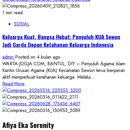
1 min read
SOSIAL
Keluarga Kuat, Bangsa Hebat: Penyuluh KUA Sewon
Jadi Garda Depan Ketahanan Keluarga Indonesia
admin
Posted on 4 bulan ago
WARTA-JOGJA.COM, BANTUL, DIY – Penyuluh Agama Islam
Kantor Urusan Agama (KUA) Kecamatan Sewon terus berperan
aktif memperkuat ketahanan keluarga. Melalui...
Read
Read More
more
about
Keluarga
Kuat,
Bangsa
Afiya Eka Serenity
Hebat: