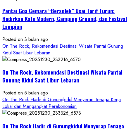
THE
Pantai Goa Cemara “Bersolek” Usai Tarif Turun:
ROCK
Gunungkidul
Hadirkan Kafe Modern, Camping Ground, dan Festival
Hadirkan
Lampion
Konsep
Baru,
Posted on 3 bulan ago
Padukan
On The Rock, Rekomendasi Destinasi Wisata Pantai Gunung
Keindahan
Kidul Saat Libur Lebaran
Alam
dan
Wisata
On The Rock, Rekomendasi Destinasi Wisata Pantai
Kekinian
Gunung Kidul Saat Libur Lebaran
Posted on 5 bulan ago
On The Rock Hadir di Gunungkidul Menyerap Tenaga Kerja
Lokal dan Mengangkat Perekonomian
On The Rock Hadir di Gunungkidul Menyerap Tenaga