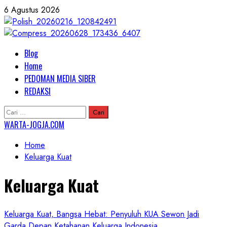
Skip
6 Agustus 2026
to
content
Primary
Blog
Menu
Home
PEDOMAN MEDIA SIBER
REDAKSI
Cari
untuk:
WARTA-JOGJA.COM
Home
Keluarga Kuat
Keluarga Kuat
Keluarga Kuat, Bangsa Hebat: Penyuluh KUA Sewon Jadi
Garda Depan Ketahanan Keluarga Indonesia