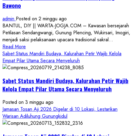
Bawono
admin
Posted on 2 minggu ago
BANTUL, DIY || WARTA-JOGJA.COM – Kawasan bersejarah
Petilasan Sendangwangi, Gunung Plencing, Wukirsari, Imogiri,
menjadi saksi pelaksanaan upacara tradisional sakral...
Read
Read More
more
Sabet Status Mandiri Budaya, Kalurahan Petir Wajib Kelola
about
Empat Pilar Utama Secara Menyeluruh
Dihadiri
Tokoh
Sabet Status Mandiri Budaya, Kalurahan Petir Wajib
Nasional,
Ruwatan
Kelola Empat Pilar Utama Secara Menyeluruh
Ageng
Petilasan
Posted on 3 minggu ago
Sendangwangi
Jamasan Tosan Aji 2026 Digelar di 10 Lokasi, Lestarikan
Mohon
Warisan Adiluhung Gunungkidul
Restu
Memayu