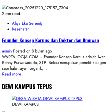
Penyuluh
KUA
Sewon
2 min read
Jadi
Garda
Afiya Eka Serenity
Depan
Kesehatan
Ketahanan
Founder Konsep Karnus dan Dokter dan Ilmuwan
Keluarga
Indonesia
admin
Posted on 8 bulan ago
WARTA-JOGJA.COM – Founder Konsep Karnus adalah Iwan
Benny Purwowidodo, STP. Beliau merupakan peneliti kolagen
sapi halal, ayam organik,...
Read
Read More
more
DEWI KAMPUS TEPUS
about
Founder
Konsep
Karnus
DEWI KAMPUS
dan