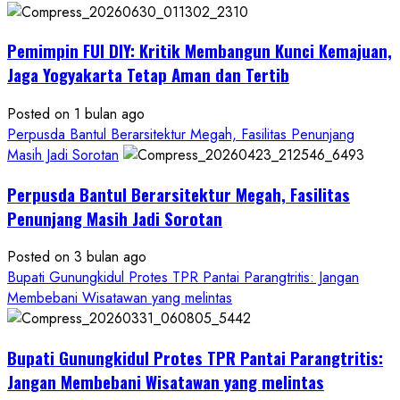
Anggaran
Gedung
Pemimpin FUI DIY: Kritik Membangun Kunci Kemajuan,
KDMP
Rp1,6
Jaga Yogyakarta Tetap Aman dan Tertib
Miliar,
Diduga
Posted on 1 bulan ago
Hanya
Perpusda Bantul Berarsitektur Megah, Fasilitas Penunjang
Separuhnya
Masih Jadi Sorotan
yang
Perpusda Bantul Berarsitektur Megah, Fasilitas
Cair
ke
Penunjang Masih Jadi Sorotan
Kontraktor:
Posted on 3 bulan ago
Ketum
Bupati Gunungkidul Protes TPR Pantai Parangtritis: Jangan
PWRI
Membebani Wisatawan yang melintas
RI
Minta
Bukti
Bupati Gunungkidul Protes TPR Pantai Parangtritis:
Resmi
Jangan Membebani Wisatawan yang melintas