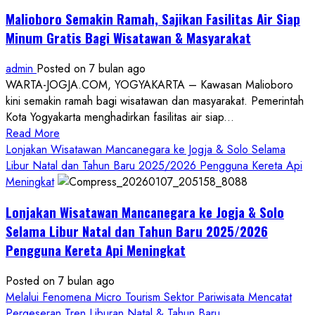
Malioboro Semakin Ramah, Sajikan Fasilitas Air Siap
Minum Gratis Bagi Wisatawan & Masyarakat
admin
Posted on 7 bulan ago
WARTA-JOGJA.COM, YOGYAKARTA – Kawasan Malioboro
kini semakin ramah bagi wisatawan dan masyarakat. Pemerintah
Kota Yogyakarta menghadirkan fasilitas air siap...
Read
Read More
more
Lonjakan Wisatawan Mancanegara ke Jogja & Solo Selama
about
Libur Natal dan Tahun Baru 2025/2026 Pengguna Kereta Api
Malioboro
Meningkat
Semakin
Lonjakan Wisatawan Mancanegara ke Jogja & Solo
Ramah,
Sajikan
Selama Libur Natal dan Tahun Baru 2025/2026
Fasilitas
Pengguna Kereta Api Meningkat
Air
Siap
Posted on 7 bulan ago
Minum
Melalui Fenomena Micro Tourism Sektor Pariwisata Mencatat
Gratis
Pergeseran Tren Liburan Natal & Tahun Baru