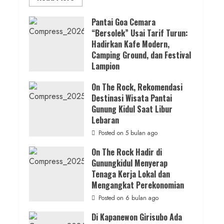
Pengajian Aparat Margosari
more
about
ON
Pantai Goa Cemara
admin
Posted on 13 jam ago
THE
“Bersolek” Usai Tarif Turun:
ROCK
Gunungkidul
Hadirkan Kafe Modern,
Hadirkan
1 MIN READ
Konsep
Camping Ground, dan Festival
Baru,
Lampion
Padukan
Berita Jateng
Keindahan
Posted on 3 bulan ago
Alam
Kebakaran Hanguskan Kantin dan
On The Rock, Rekomendasi
dan
Wisata
Destinasi Wisata Pantai
Gudang SD Negeri 1 Jerukan, Polsek
Kekinian
Gunung Kidul Saat Libur
Juwangi Lakukan Olah TKP
Lebaran
admin
Posted on 20 jam ago
Posted on 5 bulan ago
On The Rock Hadir di
Gunungkidul Menyerap
Tenaga Kerja Lokal dan
Mengangkat Perekonomian
Posted on 6 bulan ago
Di Kapanewon Girisubo Ada