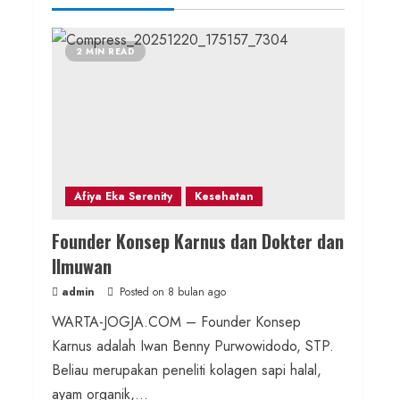
2 MIN READ
Afiya Eka Serenity
Kesehatan
Founder Konsep Karnus dan Dokter dan
Ilmuwan
admin
Posted on 8 bulan ago
WARTA-JOGJA.COM – Founder Konsep
Karnus adalah Iwan Benny Purwowidodo, STP.
Beliau merupakan peneliti kolagen sapi halal,
ayam organik,...