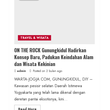
Menyanyi HUT ke-81 RI
admin
Posted on 6 jam ago
Wisata & Budaya
2 MIN READ
Bersama Bupati Gunungkidul
Antusiasme Warga Warnai Kirab
TRAVEL & WISATA
Budaya Sadranan Mbah Jobeh yang
ON THE ROCK Gunungkidul Hadirkan
Kini Resmi Sandang Status
Konsep Baru, Padukan Keindahan Alam
Kalurahan Mandiri Budaya
dan Wisata Kekinian
admin
Posted on 12 jam ago
admin
Posted on 2 bulan ago
WARTA-JOGJA.COM, GUNUNGKIDUL, DIY –
2 MIN READ
Kawasan pesisir selatan Daerah Istimewa
Berita KUA Semugih, DIY
Yogyakarta yang telah lama dikenal dengan
Keutamaan Sholawat dan Kunci
deretan pantai eksotisnya, kini...
Hidup Tenang Jadi Materi Utama
Read
Read More