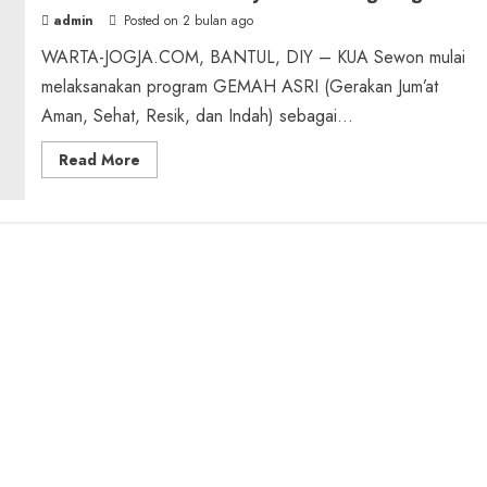
admin
Posted on 2 bulan ago
WARTA-JOGJA.COM, BANTUL, DIY – KUA Sewon mulai
melaksanakan program GEMAH ASRI (Gerakan Jum’at
Aman, Sehat, Resik, dan Indah) sebagai...
Read
Read More
more
about
KUA
Sewon
Hadirkan
GEMAH
ASRI,
Bangun
Kebersamaan
dan
Budaya
Peduli
Lingkungan