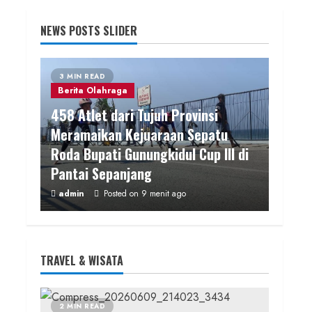
NEWS POSTS SLIDER
3 MIN READ
Berita Olahraga
458 Atlet dari Tujuh Provinsi
Meramaikan Kejuaraan Sepatu
Roda Bupati Gunungkidul Cup III di
Pantai Sepanjang
admin
Posted on 9 menit ago
3 MIN READ
TRAVEL & WISATA
Hiburan
Music
Dua Lagu Karya Pangdam
VI/Mulawarman Jadi Ikon Kompetisi
2 MIN READ