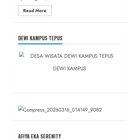
Read
Read More
more
about
Founder
Konsep
Karnus
dan
DEWI KAMPUS TEPUS
Dokter
dan
Ilmuwan
DEWI KAMPUS
AFIYA EKA SERENITY