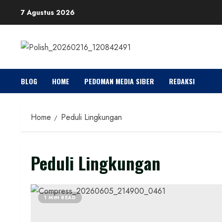
Skip
7 Agustus 2026
to
content
BLOG
HOME
PEDOMAN MEDIA SIBER
REDAKSI
Home
Peduli Lingkungan
Peduli Lingkungan
1 MIN READ