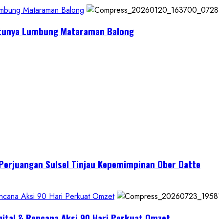
Lumbung Mataraman Balong
Satunya Lumbung Mataraman Balong
I Perjuangan Sulsel Tinjau Kepemimpinan Ober Datte
encana Aksi 90 Hari Perkuat Omzet
gital & Rencana Aksi 90 Hari Perkuat Omzet