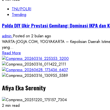
TNI/POLRI
Trending
Polda DIY Ukir Prestasi Gemilang: Dominasi IKPA dan K
admin
Posted on 2 bulan ago
WARTA-JOGJA.COM, YOGYAKARTA – Kepolisian Daerah Istimewa Yog
yang...
Read
Read More
more
about
Polda
DIY
Ukir
Afiya Eka Serenity
Prestasi
Gemilang:
Dominasi
IKPA
2 min read
dan