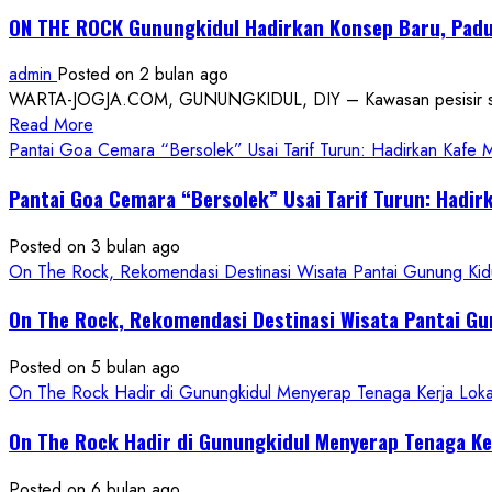
ON THE ROCK Gunungkidul Hadirkan Konsep Baru, Padu
admin
Posted on 2 bulan ago
WARTA-JOGJA.COM, GUNUNGKIDUL, DIY – Kawasan pesisir selatan
Read
Read More
more
Pantai Goa Cemara “Bersolek” Usai Tarif Turun: Hadirkan Kafe
about
Pantai Goa Cemara “Bersolek” Usai Tarif Turun: Hadir
ON
THE
Posted on 3 bulan ago
ROCK
On The Rock, Rekomendasi Destinasi Wisata Pantai Gunung Kidu
Gunungkidul
Hadirkan
On The Rock, Rekomendasi Destinasi Wisata Pantai Gu
Konsep
Baru,
Posted on 5 bulan ago
Padukan
On The Rock Hadir di Gunungkidul Menyerap Tenaga Kerja Lok
Keindahan
Alam
On The Rock Hadir di Gunungkidul Menyerap Tenaga K
dan
Wisata
Posted on 6 bulan ago