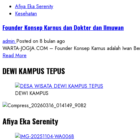
Kepatuhan
Afiya Eka Serenity
Pajak
Kesehatan
Tertinggi
Founder Konsep Karnus dan Dokter dan Ilmuwan
Tingkat
Nasional
admin
Posted on 8 bulan ago
WARTA-JOGJA.COM – Founder Konsep Karnus adalah Iwan Benny P
Read
Read More
more
DEWI KAMPUS TEPUS
about
Founder
Konsep
Karnus
DEWI KAMPUS
dan
Dokter
dan
Afiya Eka Serenity
Ilmuwan