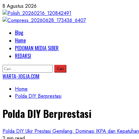
Skip
8 Agustus 2026
to
content
Primary
Blog
Menu
Home
PEDOMAN MEDIA SIBER
REDAKSI
Cari
untuk:
WARTA-JOGJA.COM
Home
Polda DIY Berprestasi
Polda DIY Berprestasi
Polda DIY Ukir Prestasi Gemilang: Dominasi IKPA dan Kepatuhan 
2 min read