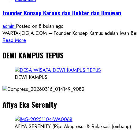
untuk
Founder Konsep Karnus dan Dokter dan Ilmuwan
Lansia
di
admin
Posted on 8 bulan ago
Padukuhan
WARTA-JOGJA.COM – Founder Konsep Karnus adalah Iwan Benny P
Jarakan
Read
Read More
more
DEWI KAMPUS TEPUS
about
Founder
Konsep
Karnus
DEWI KAMPUS
dan
Dokter
dan
Afiya Eka Serenity
Ilmuwan
AFIYA SERENITY (Pijat Akupresur & Relaksasi Jombang)