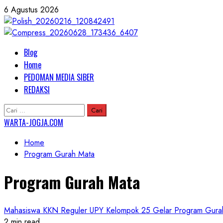
Skip
6 Agustus 2026
to
content
Primary
Blog
Menu
Home
PEDOMAN MEDIA SIBER
REDAKSI
Cari
untuk:
WARTA-JOGJA.COM
Home
Program Gurah Mata
Program Gurah Mata
Mahasiswa KKN Reguler UPY Kelompok 25 Gelar Program Gurah 
2 min read