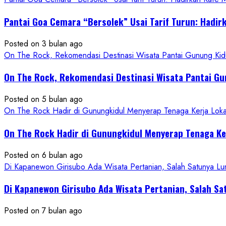
about
Pantai Goa Cemara “Bersolek” Usai Tarif Turun: Hadir
ON
THE
Posted on 3 bulan ago
ROCK
On The Rock, Rekomendasi Destinasi Wisata Pantai Gunung Kidu
Gunungkidul
Hadirkan
On The Rock, Rekomendasi Destinasi Wisata Pantai Gu
Konsep
Baru,
Posted on 5 bulan ago
Padukan
On The Rock Hadir di Gunungkidul Menyerap Tenaga Kerja Lok
Keindahan
Alam
On The Rock Hadir di Gunungkidul Menyerap Tenaga K
dan
Wisata
Posted on 6 bulan ago
Kekinian
Di Kapanewon Girisubo Ada Wisata Pertanian, Salah Satunya 
Di Kapanewon Girisubo Ada Wisata Pertanian, Salah 
Posted on 7 bulan ago