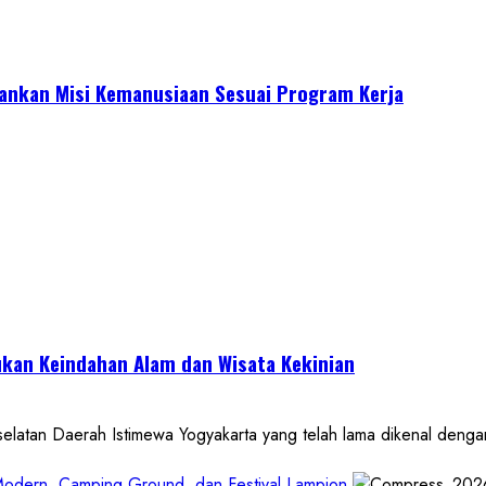
lankan Misi Kemanusiaan Sesuai Program Kerja
kan Keindahan Alam dan Wisata Kekinian
 Daerah Istimewa Yogyakarta yang telah lama dikenal dengan de
 Modern, Camping Ground, dan Festival Lampion