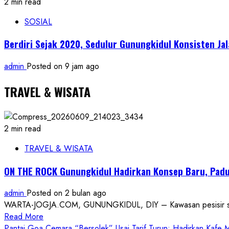
2 min read
SOSIAL
Berdiri Sejak 2020, Sedulur Gunungkidul Konsisten Ja
admin
Posted on 9 jam ago
TRAVEL & WISATA
2 min read
TRAVEL & WISATA
ON THE ROCK Gunungkidul Hadirkan Konsep Baru, Padu
admin
Posted on 2 bulan ago
WARTA-JOGJA.COM, GUNUNGKIDUL, DIY – Kawasan pesisir selatan
Read
Read More
more
Pantai Goa Cemara “Bersolek” Usai Tarif Turun: Hadirkan Kafe