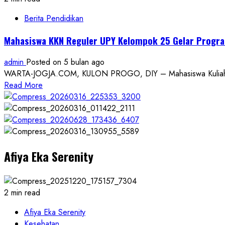
Berita Pendidikan
Mahasiswa KKN Reguler UPY Kelompok 25 Gelar Progra
admin
Posted on 5 bulan ago
WARTA-JOGJA.COM, KULON PROGO, DIY – Mahasiswa Kuliah Kerj
Read
Read More
more
about
Mahasiswa
KKN
Reguler
Afiya Eka Serenity
UPY
Kelompok
25
Gelar
2 min read
Program
Gurah
Afiya Eka Serenity
Mata
Kesehatan