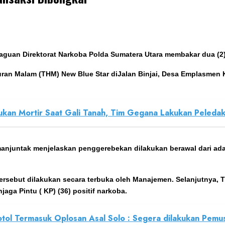
raguan Direktorat Narkoba Polda Sumatera Utara membakar dua (2
ran Malam (THM) New Blue Star diJalan Binjai, Desa Emplasmen 
an Mortir Saat Gali Tanah, Tim Gegana Lakukan Peledaka
njuntak menjelaskan penggerebekan dilakukan berawal dari adany
 tersebut dilakukan secara terbuka oleh Manajemen. Selanjutnya
ga Pintu ( KP) (36) positif narkoba.
otol Termasuk Oplosan Asal Solo : Segera dilakukan Pemu