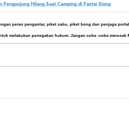
n Pengunjung Hilang Saat Camping di Pantai Siung
ngan peran pengantar, piket sabu, piket bong dan penjaga porta
tuk melakukan penegakan hukum. Jangan coba -coba merusak Ma