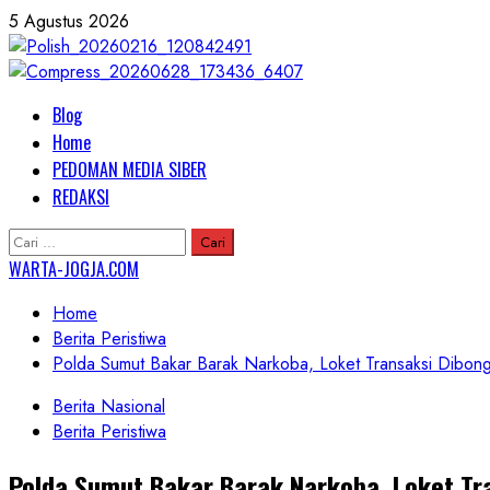
Skip
5 Agustus 2026
to
content
Primary
Blog
Menu
Home
PEDOMAN MEDIA SIBER
REDAKSI
Cari
untuk:
WARTA-JOGJA.COM
Home
Berita Peristiwa
Polda Sumut Bakar Barak Narkoba, Loket Transaksi Dibon
Berita Nasional
Berita Peristiwa
Polda Sumut Bakar Barak Narkoba, Loket Tr