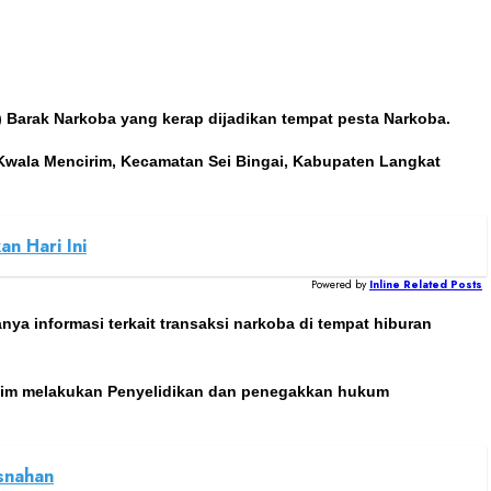
) Barak Narkoba yang kerap dijadikan tempat pesta Narkoba.
Kwala Mencirim, Kecamatan Sei Bingai, Kabupaten Langkat
n Hari Ini
Powered by
Inline Related Posts
a informasi terkait transaksi narkoba di tempat hiburan
, Tim melakukan Penyelidikan dan penegakkan hukum
snahan