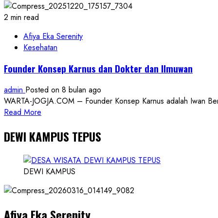
2 min read
Afiya Eka Serenity
Kesehatan
Founder Konsep Karnus dan Dokter dan Ilmuwan
admin
Posted on 8 bulan ago
WARTA-JOGJA.COM – Founder Konsep Karnus adalah Iwan Benny P
Read
Read More
more
DEWI KAMPUS TEPUS
about
Founder
Konsep
Karnus
DEWI KAMPUS
dan
Dokter
dan
Afiya Eka Serenity
Ilmuwan