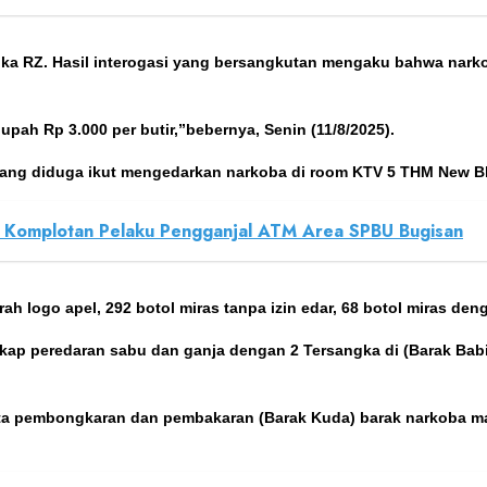
 RZ. Hasil interogasi yang bersangkutan mengaku bahwa narkoba
upah Rp 3.000 per butir,”bebernya, Senin (11/8/2025).
yang diduga ikut mengedarkan narkoba di room KTV 5 THM New Bl
us Komplotan Pelaku Pengganjal ATM Area SPBU Bugisan
h logo apel, 292 botol miras tanpa izin edar, 68 botol miras deng
ngkap peredaran sabu dan ganja dengan 2 Tersangka di (Barak Bab
a pembongkaran dan pembakaran (Barak Kuda) barak narkoba masih