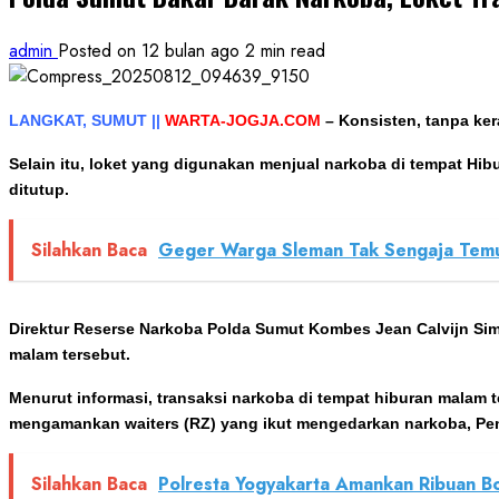
admin
Posted on 12 bulan ago
2 min read
LANGKAT, SUMUT ||
WARTA-JOGJA.COM
–
Konsisten, tanpa ke
Selain itu, loket yang digunakan menjual narkoba di t
empat Hibu
ditutup.
Silahkan Baca
Geger Warga Sleman Tak Sengaja Temuk
Direktur Reserse Narkoba Polda Sumut Kombes Jean Calvijn Sima
malam tersebut.
Menurut informasi, transaksi narkoba di tempat hiburan malam
mengamankan waiters (RZ) yang ikut mengedarkan narkoba, Penja
Silahkan Baca
Polresta Yogyakarta Amankan Ribuan B