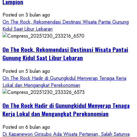
Lampion
Konsep
Baru,
Posted on 3 bulan ago
Padukan
On The Rock, Rekomendasi Destinasi Wisata Pantai Gunung
Keindahan
Kidul Saat Libur Lebaran
Alam
dan
Wisata
On The Rock, Rekomendasi Destinasi Wisata Pantai
Kekinian
Gunung Kidul Saat Libur Lebaran
Posted on 5 bulan ago
On The Rock Hadir di Gunungkidul Menyerap Tenaga Kerja
Lokal dan Mengangkat Perekonomian
On The Rock Hadir di Gunungkidul Menyerap Tenaga
Kerja Lokal dan Mengangkat Perekonomian
Posted on 6 bulan ago
Di Kapanewon Girisubo Ada Wisata Pertanian, Salah Satunya