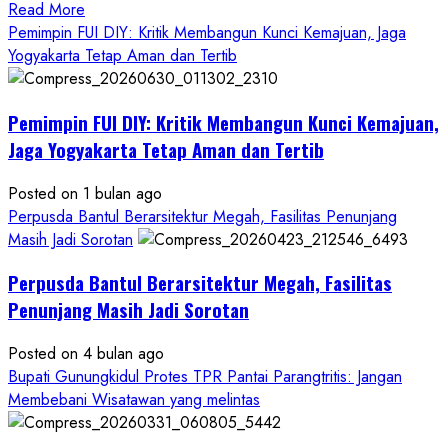
Read
Read More
more
Pemimpin FUI DIY: Kritik Membangun Kunci Kemajuan, Jaga
about
Yogyakarta Tetap Aman dan Tertib
Anggaran
Gedung
Pemimpin FUI DIY: Kritik Membangun Kunci Kemajuan,
KDMP
Rp1,6
Jaga Yogyakarta Tetap Aman dan Tertib
Miliar,
Diduga
Posted on 1 bulan ago
Hanya
Perpusda Bantul Berarsitektur Megah, Fasilitas Penunjang
Separuhnya
Masih Jadi Sorotan
yang
Perpusda Bantul Berarsitektur Megah, Fasilitas
Cair
ke
Penunjang Masih Jadi Sorotan
Kontraktor:
Posted on 4 bulan ago
Ketum
Bupati Gunungkidul Protes TPR Pantai Parangtritis: Jangan
PWRI
Membebani Wisatawan yang melintas
RI
Minta
Bukti