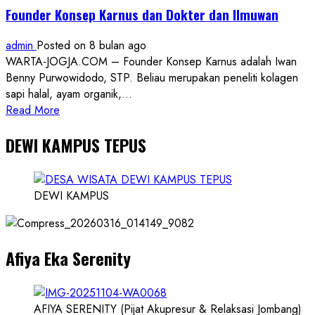
Founder Konsep Karnus dan Dokter dan Ilmuwan
admin
Posted on 8 bulan ago
WARTA-JOGJA.COM – Founder Konsep Karnus adalah Iwan
Benny Purwowidodo, STP. Beliau merupakan peneliti kolagen
sapi halal, ayam organik,...
Read
Read More
more
DEWI KAMPUS TEPUS
about
Founder
Konsep
Karnus
DEWI KAMPUS
dan
Dokter
dan
Afiya Eka Serenity
Ilmuwan
AFIYA SERENITY (Pijat Akupresur & Relaksasi Jombang)