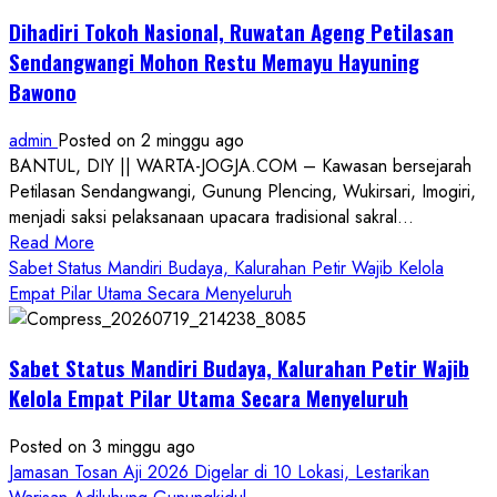
Dihadiri Tokoh Nasional, Ruwatan Ageng Petilasan
Sendangwangi Mohon Restu Memayu Hayuning
Bawono
admin
Posted on 2 minggu ago
BANTUL, DIY || WARTA-JOGJA.COM – Kawasan bersejarah
Petilasan Sendangwangi, Gunung Plencing, Wukirsari, Imogiri,
menjadi saksi pelaksanaan upacara tradisional sakral...
Read
Read More
more
Sabet Status Mandiri Budaya, Kalurahan Petir Wajib Kelola
about
Empat Pilar Utama Secara Menyeluruh
Dihadiri
Tokoh
Sabet Status Mandiri Budaya, Kalurahan Petir Wajib
Nasional,
Ruwatan
Kelola Empat Pilar Utama Secara Menyeluruh
Ageng
Petilasan
Posted on 3 minggu ago
Sendangwangi
Jamasan Tosan Aji 2026 Digelar di 10 Lokasi, Lestarikan
Mohon