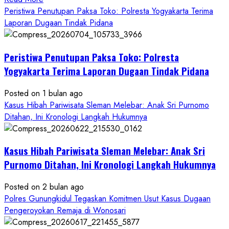
more
Peristiwa Penutupan Paksa Toko: Polresta Yogyakarta Terima
about
Laporan Dugaan Tindak Pidana
Kasus
Pelecehan
Peristiwa Penutupan Paksa Toko: Polresta
Anak
di
Yogyakarta Terima Laporan Dugaan Tindak Pidana
Bantul:
Aliansi
Posted on 1 bulan ago
Janji
Kasus Hibah Pariwisata Sleman Melebar: Anak Sri Purnomo
Kawal
Ditahan, Ini Kronologi Langkah Hukumnya
Proses
Hukum
Kasus Hibah Pariwisata Sleman Melebar: Anak Sri
Sampai
Tuntas
Purnomo Ditahan, Ini Kronologi Langkah Hukumnya
Posted on 2 bulan ago
Polres Gunungkidul Tegaskan Komitmen Usut Kasus Dugaan
Pengeroyokan Remaja di Wonosari