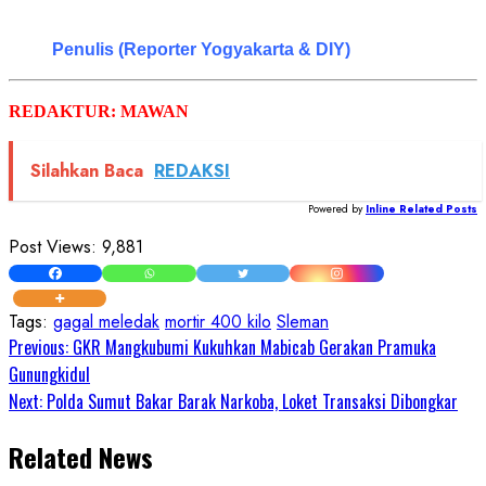
Penulis (Reporter Yogyakarta & DIY)
REDAKTUR: MAWAN
Silahkan Baca
REDAKSI
Powered by
Inline Related Posts
Post Views:
9,881
Tags:
gagal meledak
mortir 400 kilo
Sleman
Continue
Previous:
GKR Mangkubumi Kukuhkan Mabicab Gerakan Pramuka
Gunungkidul
Reading
Next:
Polda Sumut Bakar Barak Narkoba, Loket Transaksi Dibongkar
Related News