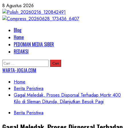
Skip
8 Agustus 2026
to
content
Primary
Blog
Menu
Home
PEDOMAN MEDIA SIBER
REDAKSI
Cari
untuk:
WARTA-JOGJA.COM
Home
Berita Peristiwa
Gagal Meledak, Proses Disporsal Terhadap Mortir 400
Kilo di Sleman Ditunda, Dilanjutkan Besok Pagi
Berita Peristiwa
Gagal Meledak, Proses Disporsal Terhadap