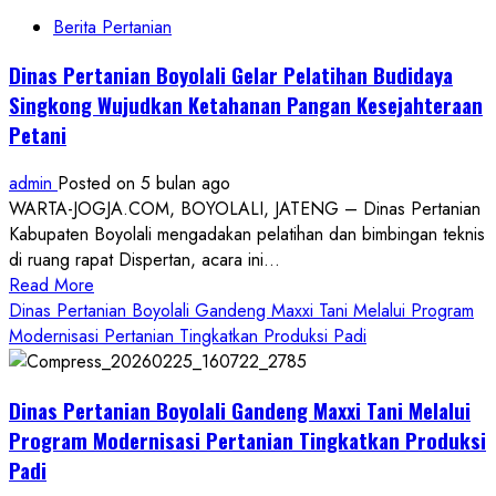
Berita Pertanian
Dinas Pertanian Boyolali Gelar Pelatihan Budidaya
Singkong Wujudkan Ketahanan Pangan Kesejahteraan
Petani
admin
Posted on 5 bulan ago
WARTA-JOGJA.COM, BOYOLALI, JATENG – Dinas Pertanian
Kabupaten Boyolali mengadakan pelatihan dan bimbingan teknis
di ruang rapat Dispertan, acara ini...
Read
Read More
more
Dinas Pertanian Boyolali Gandeng Maxxi Tani Melalui Program
about
Modernisasi Pertanian Tingkatkan Produksi Padi
Dinas
Pertanian
Dinas Pertanian Boyolali Gandeng Maxxi Tani Melalui
Boyolali
Gelar
Program Modernisasi Pertanian Tingkatkan Produksi
Pelatihan
Padi
Budidaya