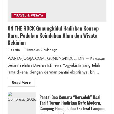
1 MIN READ
TRAVEL & WISATA
Berita Jateng
ON THE ROCK Gunungkidul Hadirkan Konsep
Kebakaran Hanguskan Kantin dan Gudang
Baru, Padukan Keindahan Alam dan Wisata
SD Negeri 1 Jerukan, Polsek Juwangi
Kekinian
Lakukan Olah TKP
admin
Posted on 2 bulan ago
admin
Posted on 10 jam ago
WARTA-JOGJA.COM, GUNUNGKIDUL, DIY – Kawasan
pesisir selatan Daerah Istimewa Yogyakarta yang telah
1 MIN READ
lama dikenal dengan deretan pantai eksotisnya, kini...
Read
Read More
more
about
ON
Berita Daerah
THE
Pantai Goa Cemara “Bersolek” Usai
ROCK
Tarif Turun: Hadirkan Kafe Modern,
Lomba Pengagungan Kalurahan Balong:
Gunungkidul
Hadirkan
Camping Ground, dan Festival Lampion
Merayakan HUT ke-81 RI untuk
Konsep