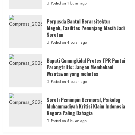
Hanya
Posted on 1 bulan ago
Separuhnya
yang
Cair
ke
Perpusda Bantul Berarsitektur
Kontraktor:
Megah, Fasilitas Penunjang Masih Jadi
Ketum
PWRI
Sorotan
RI
Minta
Posted on 4 bulan ago
Bukti
Resmi
Bupati Gunungkidul Protes TPR Pantai
Parangtritis: Jangan Membebani
Wisatawan yang melintas
Posted on 4 bulan ago
Soroti Pemimpin Bermoral, Psikolog
Muhammadiyah Kritisi Klaim Indonesia
Negara Paling Bahagia
Posted on 5 bulan ago