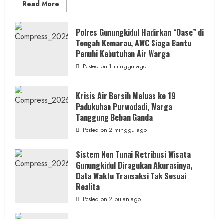
Read
Read More
more
about
Dugaan
Penipuan
Polres Gunungkidul Hadirkan “Oase” di
Masuk
Tengah Kemarau, AWC Siaga Bantu
Kerja
RSUD
Penuhi Kebutuhan Air Warga
Wonosari
Seret
Posted on 1 minggu ago
Oknum
Wartawan
Krisis Air Bersih Meluas ke 19
Padukuhan Purwodadi, Warga
Tanggung Beban Ganda
Posted on 2 minggu ago
Sistem Non Tunai Retribusi Wisata
Gunungkidul Diragukan Akurasinya,
Data Waktu Transaksi Tak Sesuai
Realita
Posted on 2 bulan ago