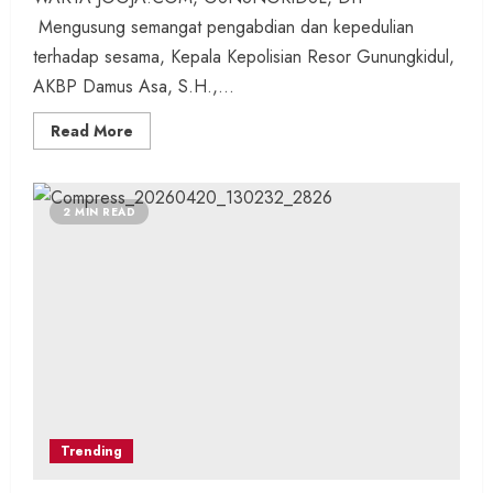
Mengusung semangat pengabdian dan kepedulian
terhadap sesama, Kepala Kepolisian Resor Gunungkidul,
AKBP Damus Asa, S.H.,...
Read
Read More
more
about
Kapolres
Gunungkidul
Laksanakan
2 MIN READ
Baksos,
Doa
Bersama
di
Panti
Asuhan,
Tebar
Kebaikan
dan
Harapkan
Kedamaian
Negeri
Trending