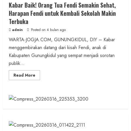
Kabar Baik! Orang Tua Fendi Semakin Sehat,
Harapan Fendi untuk Kembali Sekolah Makin
Terbuka
admin
Posted on 4 bulan ago
WARTA-JOGJA.COM, GUNUNGKIDUL, DIY – Kabar
menggembirakan datang dari kisah Fendi, anak di
Kabupaten Gunungkidul yang sempat menjadi sorotan
publik...
Read
Read More
more
about
Kabar
Baik!
Orang
Tua
Fendi
Semakin
Sehat,
Harapan
Fendi
untuk
Kembali