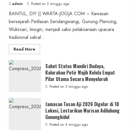
admin
Posted on 2 minggu ago
BANTUL, DIY || WARTA-JOGJA.COM – Kawasan
bersejarah Petilasan Sendangwangi, Gunung Plencing,
Wukirsari, Imogiri, menjadi saksi pelaksanaan upacara
tradisional sakral...
Read
Read More
more
about
Dihadiri
Tokoh
Sabet Status Mandiri Budaya,
Nasional,
Kalurahan Petir Wajib Kelola Empat
Ruwatan
Ageng
Pilar Utama Secara Menyeluruh
Petilasan
Sendangwangi
Posted on 3 minggu ago
Mohon
Restu
Memayu
Hayuning
Jamasan Tosan Aji 2026 Digelar di 10
Bawono
Lokasi, Lestarikan Warisan Adiluhung
Gunungkidul
Posted on 4 minggu ago