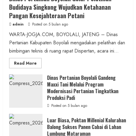
Budidaya Singkong Wujudkan Ketahanan
Pangan Kesejahteraan Petani
admin
Posted on 5 bulan ago
WARTA-JOGJA.COM, BOYOLALI, JATENG – Dinas
Pertanian Kabupaten Boyolali mengadakan pelatihan dan
bimbingan teknis di ruang rapat Dispertan, acara ini...
Read
Read More
more
about
Dinas
Dinas Pertanian Boyolali Gandeng
Pertanian
Maxxi Tani Melalui Program
Boyolali
Gelar
Modernisasi Pertanian Tingkatkan
Pelatihan
Budidaya
Produksi Padi
Singkong
Wujudkan
Posted on 5 bulan ago
Ketahanan
Pangan
Kesejahteraan
Luar Biasa, Poktan Millenial Kalurahan
Petani
Balong Sukses Panen Cabai di Lahan
Lumbung Mataraman