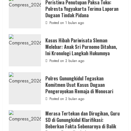
Pelecehan
Peristiwa Penutupan Paksa Toko:
Anak
Polresta Yogyakarta Terima Laporan
di
Bantul:
Dugaan Tindak Pidana
Aliansi
Janji
Posted on 1 bulan ago
Kawal
Proses
Hukum
Sampai
Kasus Hibah Pariwisata Sleman
Tuntas
Melebar: Anak Sri Purnomo Ditahan,
Ini Kronologi Langkah Hukumnya
Posted on 2 bulan ago
Polres Gunungkidul Tegaskan
Komitmen Usut Kasus Dugaan
Pengeroyokan Remaja di Wonosari
Posted on 2 bulan ago
Merasa Tertekan dan Dirugikan, Guru
SD di Gunungkidul Klarifikasi:
Beberkan Fakta Sebenarnya di Balik