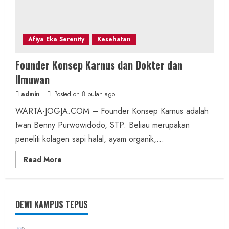
Afiya Eka Serenity
Kesehatan
Founder Konsep Karnus dan Dokter dan
Ilmuwan
admin
Posted on 8 bulan ago
WARTA-JOGJA.COM – Founder Konsep Karnus adalah
Iwan Benny Purwowidodo, STP. Beliau merupakan
peneliti kolagen sapi halal, ayam organik,...
Read
Read More
more
about
Founder
Konsep
Karnus
dan
DEWI KAMPUS TEPUS
Dokter
dan
Ilmuwan