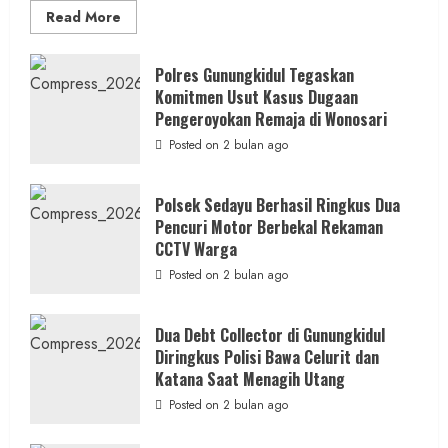
Read
Read More
more
about
Kasus
Dugaan
Polres Gunungkidul Tegaskan
Pelecehan
Komitmen Usut Kasus Dugaan
Seksual:
Polda
Pengeroyokan Remaja di Wonosari
DIY
Terbitkan
Posted on 2 bulan ago
DPO
Buruan
Asal
Gunungkidul
Polsek Sedayu Berhasil Ringkus Dua
Pencuri Motor Berbekal Rekaman
CCTV Warga
Posted on 2 bulan ago
Dua Debt Collector di Gunungkidul
Diringkus Polisi Bawa Celurit dan
Katana Saat Menagih Utang
Posted on 2 bulan ago