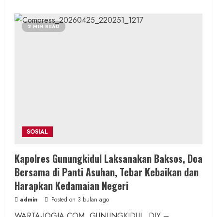
about
Bukan
Sekadar
Kata,
2 MIN READ
Komunitas
Cinta
Damai
Salurkan
Bantuan
Nyata
bagi
Warga
Ngalang
SOSIAL
Kapolres Gunungkidul Laksanakan Baksos, Doa
Bersama di Panti Asuhan, Tebar Kebaikan dan
Harapkan Kedamaian Negeri
admin
Posted on 3 bulan ago
WARTA-JOGJA.COM, GUNUNGKIDUL, DIY –