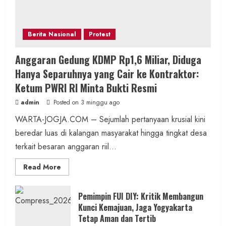
Berita Nasional
Protest
Anggaran Gedung KDMP Rp1,6 Miliar, Diduga
Hanya Separuhnya yang Cair ke Kontraktor:
Ketum PWRI RI Minta Bukti Resmi
admin
Posted on 3 minggu ago
WARTA-JOGJA.COM – Sejumlah pertanyaan krusial kini
beredar luas di kalangan masyarakat hingga tingkat desa
terkait besaran anggaran riil...
Read
Read More
more
about
Anggaran
Gedung
Pemimpin FUI DIY: Kritik Membangun
KDMP
Kunci Kemajuan, Jaga Yogyakarta
Rp1,6
Miliar,
Tetap Aman dan Tertib
Diduga