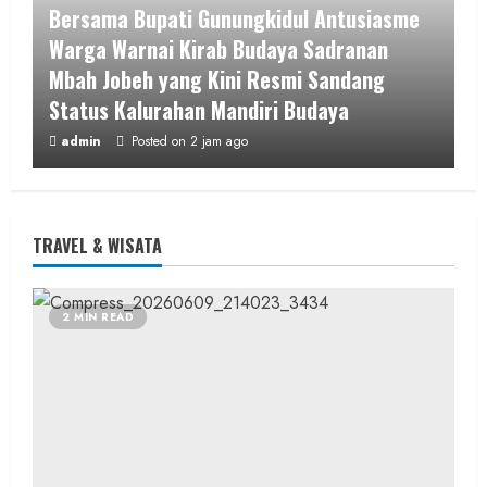
Bersama Bupati Gunungkidul Antusiasme
Warga Warnai Kirab Budaya Sadranan
Mbah Jobeh yang Kini Resmi Sandang
Status Kalurahan Mandiri Budaya
admin
Posted on 2 jam ago
2 MIN READ
TRAVEL & WISATA
Berita KUA Semugih, DIY
2 MIN READ
Keutamaan Sholawat dan Kunci Hidup
Tenang Jadi Materi Utama Pengajian
Aparat Margosari
admin
Posted on 2 jam ago