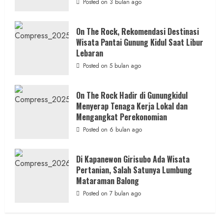
Baru,
Posted on 3 bulan ago
Memperkokoh Persatuan dan Nasionalisme
Padukan
Keindahan
Alam
admin
Posted on 10 jam ago
dan
On The Rock, Rekomendasi Destinasi
Wisata
Wisata Pantai Gunung Kidul Saat Libur
Kekinian
2 MIN READ
Lebaran
Posted on 5 bulan ago
On The Rock Hadir di Gunungkidul
WARTA YOGYAKARTA
Menyerap Tenaga Kerja Lokal dan
Gubernur DIY Lantik Sembilan Pejabat
Mengangkat Perekonomian
Tinggi, Aris Prasena Jabat Kadis PUPESDM
Posted on 6 bulan ago
DIY
admin
Posted on 13 jam ago
Di Kapanewon Girisubo Ada Wisata
Pertanian, Salah Satunya Lumbung
Mataraman Balong
Posted on 7 bulan ago