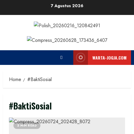
Skip
7 Agustus 2026
to
content
WARTA-JOGJA.COM
Home
#BaktiSosial
#BaktiSosial
2 MIN READ