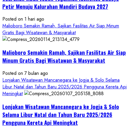
Antusiasme
Petir Menuju Kalurahan Mandiri Budaya 2027
Warga
Warnai
Posted on 1 hari ago
Kirab
Malioboro Semakin Ramah, Sajikan Fasilitas Air Siap Minum
Budaya
Gratis Bagi Wisatawan & Masyarakat
Sadranan
Mbah
Malioboro Semakin Ramah, Sajikan Fasilitas Air Siap
Jobeh
yang
Minum Gratis Bagi Wisatawan & Masyarakat
Kini
Posted on 7 bulan ago
Resmi
Lonjakan Wisatawan Mancanegara ke Jogja & Solo Selama
Sandang
Libur Natal dan Tahun Baru 2025/2026 Pengguna Kereta Api
Status
Meningkat
Kalurahan
Mandiri
Lonjakan Wisatawan Mancanegara ke Jogja & Solo
Budaya
Selama Libur Natal dan Tahun Baru 2025/2026
Pengguna Kereta Api Meningkat