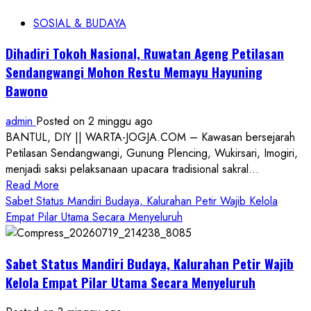
SOSIAL & BUDAYA
Dihadiri Tokoh Nasional, Ruwatan Ageng Petilasan
Sendangwangi Mohon Restu Memayu Hayuning
Bawono
admin
Posted on 2 minggu ago
BANTUL, DIY || WARTA-JOGJA.COM – Kawasan bersejarah
Petilasan Sendangwangi, Gunung Plencing, Wukirsari, Imogiri,
menjadi saksi pelaksanaan upacara tradisional sakral...
Read
Read More
more
Sabet Status Mandiri Budaya, Kalurahan Petir Wajib Kelola
about
Empat Pilar Utama Secara Menyeluruh
Dihadiri
Tokoh
Sabet Status Mandiri Budaya, Kalurahan Petir Wajib
Nasional,
Ruwatan
Kelola Empat Pilar Utama Secara Menyeluruh
Ageng