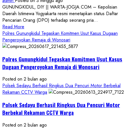
admin
Posted on 3 minggu ago
GUNUNGKIDUL, DIY || WARTA-JOGJA.COM – Kepolisian
Daerah Istimewa Yogyakarta resmi menetapkan status Daftar
Pencarian Orang (DPO) terhadap seorang pria...
Read
Read More
more
Polres Gunungkidul Tegaskan Komitmen Usut Kasus Dugaan
about
Pengeroyokan Remaja di Wonosari
Kasus
Dugaan
Polres Gunungkidul Tegaskan Komitmen Usut Kasus
Pelecehan
Seksual:
Dugaan Pengeroyokan Remaja di Wonosari
Polda
DIY
Posted on 2 bulan ago
Terbitkan
Polsek Sedayu Berhasil Ringkus Dua Pencuri Motor Berbekal
DPO
Rekaman CCTV Warga
Buruan
Polsek Sedayu Berhasil Ringkus Dua Pencuri Motor
Asal
Gunungkidul
Berbekal Rekaman CCTV Warga
Posted on 2 bulan ago