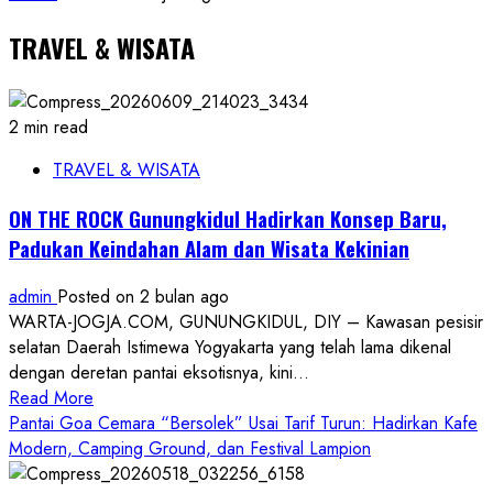
TRAVEL & WISATA
2 min read
TRAVEL & WISATA
ON THE ROCK Gunungkidul Hadirkan Konsep Baru,
Padukan Keindahan Alam dan Wisata Kekinian
admin
Posted on 2 bulan ago
WARTA-JOGJA.COM, GUNUNGKIDUL, DIY – Kawasan pesisir
selatan Daerah Istimewa Yogyakarta yang telah lama dikenal
dengan deretan pantai eksotisnya, kini...
Read
Read More
more
Pantai Goa Cemara “Bersolek” Usai Tarif Turun: Hadirkan Kafe
about
Modern, Camping Ground, dan Festival Lampion
ON