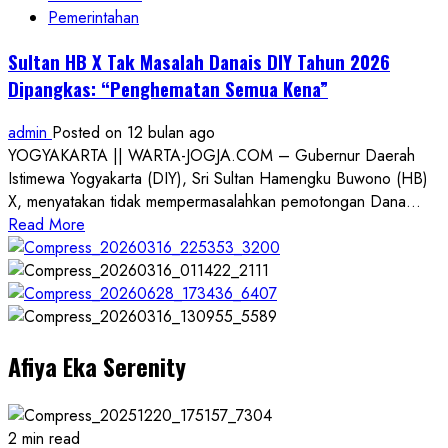
2026
Pemerintahan
Dipangkas
Jadi
Sultan HB X Tak Masalah Danais DIY Tahun 2026
Rp
Dipangkas: “Penghematan Semua Kena”
500
Miliar,
admin
Posted on 12 bulan ago
Proyek
YOGYAKARTA || WARTA-JOGJA.COM – Gubernur Daerah
Taman
Istimewa Yogyakarta (DIY), Sri Sultan Hamengku Buwono (HB)
Budaya
X, menyatakan tidak mempermasalahkan pemotongan Dana...
Sleman
Read
Read More
Terancam
more
Mandek
about
Sultan
HB
X
Afiya Eka Serenity
Tak
Masalah
Danais
DIY
2 min read