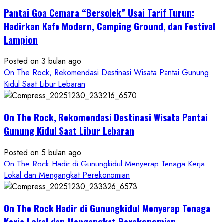
THE
Pantai Goa Cemara “Bersolek” Usai Tarif Turun:
ROCK
Gunungkidul
Hadirkan Kafe Modern, Camping Ground, dan Festival
Hadirkan
Lampion
Konsep
Baru,
Posted on 3 bulan ago
Padukan
On The Rock, Rekomendasi Destinasi Wisata Pantai Gunung
Keindahan
Kidul Saat Libur Lebaran
Alam
dan
Wisata
On The Rock, Rekomendasi Destinasi Wisata Pantai
Kekinian
Gunung Kidul Saat Libur Lebaran
Posted on 5 bulan ago
On The Rock Hadir di Gunungkidul Menyerap Tenaga Kerja
Lokal dan Mengangkat Perekonomian
On The Rock Hadir di Gunungkidul Menyerap Tenaga
Kerja Lokal dan Mengangkat Perekonomian