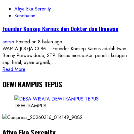
Tahun
2026
Afiya Eka Serenity
Dipangkas:
Kesehatan
“Penghematan
Founder Konsep Karnus dan Dokter dan Ilmuwan
Semua
Kena”
admin
Posted on 8 bulan ago
WARTA-JOGJA.COM – Founder Konsep Karnus adalah Iwan
Benny Purwowidodo, STP. Beliau merupakan peneliti kolagen
sapi halal, ayam organik,...
Read
Read More
more
DEWI KAMPUS TEPUS
about
Founder
Konsep
Karnus
DEWI KAMPUS
dan
Dokter
dan
Afiya Eka Serenity
Ilmuwan