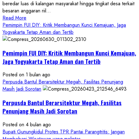
beredar luas di kalangan masyarakat hingga tingkat desa terkait
besaran anggaran riil...
Read
Read More
more
Pemimpin FUI DIY: Kritik Membangun Kunci Kemajuan, Jaga
about
Yogyakarta Tetap Aman dan Tertib
Anggaran
Gedung
Pemimpin FUI DIY: Kritik Membangun Kunci Kemajuan,
KDMP
Rp1,6
Jaga Yogyakarta Tetap Aman dan Tertib
Miliar,
Diduga
Posted on 1 bulan ago
Hanya
Perpusda Bantul Berarsitektur Megah, Fasilitas Penunjang
Separuhnya
Masih Jadi Sorotan
yang
Perpusda Bantul Berarsitektur Megah, Fasilitas
Cair
ke
Penunjang Masih Jadi Sorotan
Kontraktor:
Posted on 4 bulan ago
Ketum
Bupati Gunungkidul Protes TPR Pantai Parangtritis: Jangan
PWRI
Membebani Wisatawan yang melintas
RI