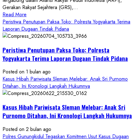
tergabung dalam Aliansi Rakyat Peduli Indonesia (ARPI),
Gerakan Rakyat Sejahtera (GRS),...
Read
Read More
more
Peristiwa Penutupan Paksa Toko: Polresta Yogyakarta Terima
about
Laporan Dugaan Tindak Pidana
Kasus
Pelecehan
Peristiwa Penutupan Paksa Toko: Polresta
Anak
di
Yogyakarta Terima Laporan Dugaan Tindak Pidana
Bantul:
Aliansi
Posted on 1 bulan ago
Janji
Kasus Hibah Pariwisata Sleman Melebar: Anak Sri Purnomo
Kawal
Ditahan, Ini Kronologi Langkah Hukumnya
Proses
Hukum
Kasus Hibah Pariwisata Sleman Melebar: Anak Sri
Sampai
Tuntas
Purnomo Ditahan, Ini Kronologi Langkah Hukumnya
Posted on 2 bulan ago
Polres Gunungkidul Tegaskan Komitmen Usut Kasus Dugaan