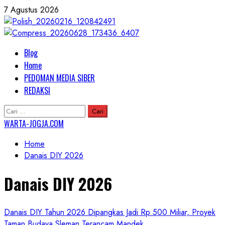
Skip
7 Agustus 2026
to
content
Primary
Blog
Menu
Home
PEDOMAN MEDIA SIBER
REDAKSI
Cari
untuk:
WARTA-JOGJA.COM
Home
Danais DIY 2026
Danais DIY 2026
Danais DIY Tahun 2026 Dipangkas Jadi Rp 500 Miliar, Proyek
Taman Budaya Sleman Terancam Mandek