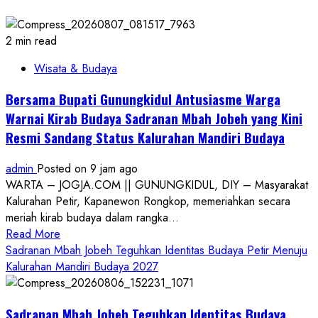
2 min read
Wisata & Budaya
Bersama Bupati Gunungkidul Antusiasme Warga
Warnai Kirab Budaya Sadranan Mbah Jobeh yang Kini
Resmi Sandang Status Kalurahan Mandiri Budaya
admin
Posted on 9 jam ago
WARTA – JOGJA.COM || GUNUNGKIDUL, DIY – Masyarakat
Kalurahan Petir, Kapanewon Rongkop, memeriahkan secara
meriah kirab budaya dalam rangka...
Read
Read More
more
Sadranan Mbah Jobeh Teguhkan Identitas Budaya Petir Menuju
about
Kalurahan Mandiri Budaya 2027
Bersama
Bupati
Sadranan Mbah Jobeh Teguhkan Identitas Budaya
Gunungkidul