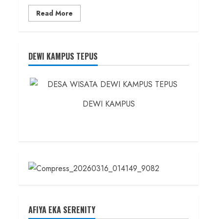
Read
Read More
more
about
Founder
Konsep
Karnus
dan
DEWI KAMPUS TEPUS
Dokter
dan
Ilmuwan
DEWI KAMPUS
AFIYA EKA SERENITY