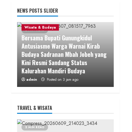
NEWS POSTS SLIDER
Wisata & Budaya
2 MIN READ
Bersama Bupati Gunungkidul
Antusiasme Warga Warnai Kirab
Budaya Sadranan Mbah Jobeh yang
Kini Resmi Sandang Status
Kalurahan Mandiri Budaya
admin
Posted on 3 jam ago
2 MIN READ
TRAVEL & WISATA
Berita KUA Semugih, DIY
Keutamaan Sholawat dan Kunci
Hidup Tenang Jadi Materi Utama
2 MIN READ