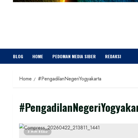
BLOG
HOME
PEDOMAN MEDIA SIBER
REDAKSI
Home
#PengadilanNegeriYogyakarta
#PengadilanNegeriYogyaka
3 MIN READ