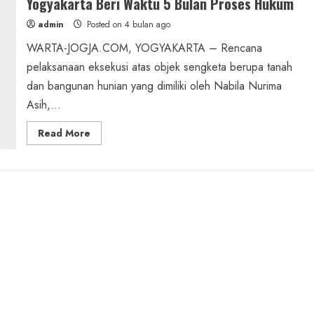
Yogyakarta Beri Waktu 5 Bulan Proses Hukum
admin
Posted on 4 bulan ago
WARTA-JOGJA.COM, YOGYAKARTA – Rencana
pelaksanaan eksekusi atas objek sengketa berupa tanah
dan bangunan hunian yang dimiliki oleh Nabila Nurima
Asih,...
Read
Read More
more
about
Eksekusi
Rumah
Warga
Sorosutan
Ditunda,
PN
Yogyakarta
Beri
Waktu
5
Bulan
Proses
Hukum