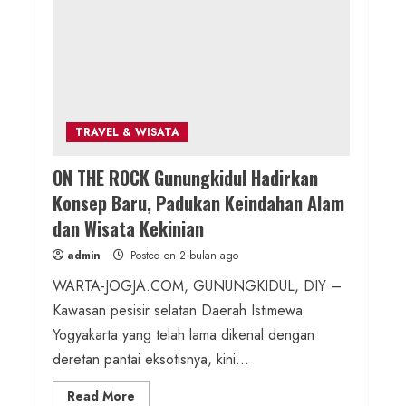
Pengajian Aparat Margosari
admin
Posted on 3 jam ago
1 MIN READ
Berita Jateng
TRAVEL & WISATA
Kebakaran Hanguskan Kantin dan
ON THE ROCK Gunungkidul Hadirkan
Gudang SD Negeri 1 Jerukan, Polsek
Konsep Baru, Padukan Keindahan Alam
Juwangi Lakukan Olah TKP
dan Wisata Kekinian
admin
Posted on 11 jam ago
admin
Posted on 2 bulan ago
WARTA-JOGJA.COM, GUNUNGKIDUL, DIY –
1 MIN READ
Berita Daerah
Kawasan pesisir selatan Daerah Istimewa
Lomba Pengagungan Kalurahan
Yogyakarta yang telah lama dikenal dengan
Balong: Merayakan HUT ke-81 RI
deretan pantai eksotisnya, kini...
untuk Memperkokoh Persatuan dan
Read
Read More