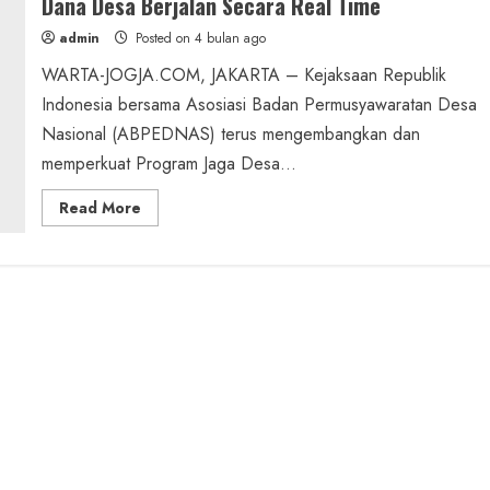
Dana Desa Berjalan Secara Real Time
admin
Posted on 4 bulan ago
WARTA-JOGJA.COM, JAKARTA – Kejaksaan Republik
Indonesia bersama Asosiasi Badan Permusyawaratan Desa
Nasional (ABPEDNAS) terus mengembangkan dan
memperkuat Program Jaga Desa...
Read
Read More
more
about
Jaga
Desa
Terintegrasi
Siskeudes,
Pengawasan
Dana
Desa
Berjalan
Secara
Real
Time