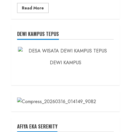
Read
Read More
more
about
Founder
Konsep
Karnus
dan
DEWI KAMPUS TEPUS
Dokter
dan
Ilmuwan
DEWI KAMPUS
AFIYA EKA SERENITY