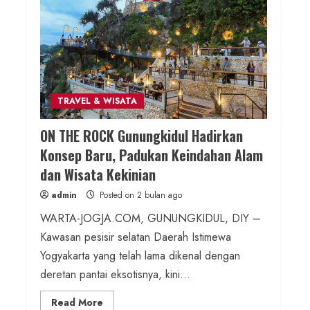
Kalurahan Mandiri Budaya
admin
Posted on 7 jam ago
2 MIN READ
Berita KUA Semugih, DIY
TRAVEL & WISATA
Keutamaan Sholawat dan Kunci
ON THE ROCK Gunungkidul Hadirkan
Hidup Tenang Jadi Materi Utama
Konsep Baru, Padukan Keindahan Alam
Pengajian Aparat Margosari
dan Wisata Kekinian
admin
Posted on 8 jam ago
admin
Posted on 2 bulan ago
WARTA-JOGJA.COM, GUNUNGKIDUL, DIY –
1 MIN READ
Kawasan pesisir selatan Daerah Istimewa
Berita Jateng
Yogyakarta yang telah lama dikenal dengan
Kebakaran Hanguskan Kantin dan
deretan pantai eksotisnya, kini...
Gudang SD Negeri 1 Jerukan, Polsek
Read
Read More