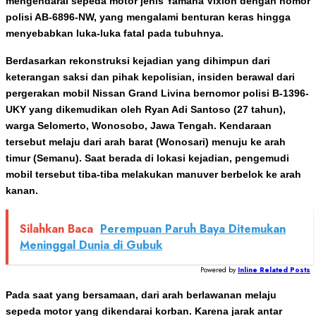
mengendarai sepeda motor jenis Yamaha Vixion dengan nomor
polisi AB-6896-NW, yang mengalami benturan keras hingga
menyebabkan luka-luka fatal pada tubuhnya.
Berdasarkan rekonstruksi kejadian yang dihimpun dari
keterangan saksi dan pihak kepolisian, insiden berawal dari
pergerakan mobil Nissan Grand Livina bernomor polisi B-1396-
UKY yang dikemudikan oleh Ryan Adi Santoso (27 tahun),
warga Selomerto, Wonosobo, Jawa Tengah. Kendaraan
tersebut melaju dari arah barat (Wonosari) menuju ke arah
timur (Semanu). Saat berada di lokasi kejadian, pengemudi
mobil tersebut tiba-tiba melakukan manuver berbelok ke arah
kanan.
Silahkan Baca
Perempuan Paruh Baya Ditemukan
Meninggal Dunia di Gubuk
Powered by
Inline Related Posts
Pada saat yang bersamaan, dari arah berlawanan melaju
sepeda motor yang dikendarai korban. Karena jarak antar