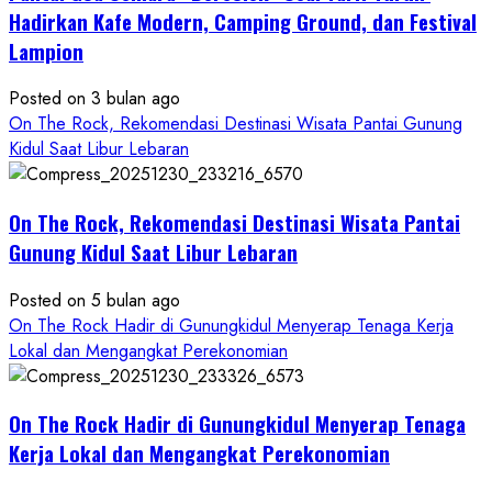
Gunungkidul
Hadirkan Kafe Modern, Camping Ground, dan Festival
Hadirkan
Lampion
Konsep
Baru,
Posted on 3 bulan ago
Padukan
On The Rock, Rekomendasi Destinasi Wisata Pantai Gunung
Keindahan
Kidul Saat Libur Lebaran
Alam
dan
Wisata
On The Rock, Rekomendasi Destinasi Wisata Pantai
Kekinian
Gunung Kidul Saat Libur Lebaran
Posted on 5 bulan ago
On The Rock Hadir di Gunungkidul Menyerap Tenaga Kerja
Lokal dan Mengangkat Perekonomian
On The Rock Hadir di Gunungkidul Menyerap Tenaga
Kerja Lokal dan Mengangkat Perekonomian