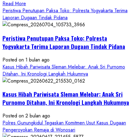
Read
Read More
more
Peristiwa Penutupan Paksa Toko: Polresta Yogyakarta Terima
about
Laporan Dugaan Tindak Pidana
Kasus
Pelecehan
Peristiwa Penutupan Paksa Toko: Polresta
Anak
di
Yogyakarta Terima Laporan Dugaan Tindak Pidana
Bantul:
Aliansi
Posted on 1 bulan ago
Janji
Kasus Hibah Pariwisata Sleman Melebar: Anak Sri Purnomo
Kawal
Ditahan, Ini Kronologi Langkah Hukumnya
Proses
Hukum
Kasus Hibah Pariwisata Sleman Melebar: Anak Sri
Sampai
Tuntas
Purnomo Ditahan, Ini Kronologi Langkah Hukumnya
Posted on 2 bulan ago
Polres Gunungkidul Tegaskan Komitmen Usut Kasus Dugaan
Pengeroyokan Remaja di Wonosari