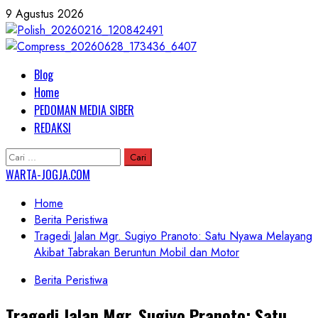
Skip
9 Agustus 2026
to
content
Primary
Blog
Menu
Home
PEDOMAN MEDIA SIBER
REDAKSI
Cari
untuk:
WARTA-JOGJA.COM
Home
Berita Peristiwa
Tragedi Jalan Mgr. Sugiyo Pranoto: Satu Nyawa Melayang
Akibat Tabrakan Beruntun Mobil dan Motor
Berita Peristiwa
Tragedi Jalan Mgr. Sugiyo Pranoto: Satu