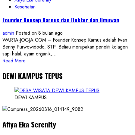
Kesehatan
Founder Konsep Karnus dan Dokter dan Ilmuwan
admin
Posted on 8 bulan ago
WARTA-JOGJA.COM – Founder Konsep Karnus adalah Iwan
Benny Purwowidodo, STP. Beliau merupakan peneliti kolagen
sapi halal, ayam organik,...
Read
Read More
more
DEWI KAMPUS TEPUS
about
Founder
Konsep
Karnus
DEWI KAMPUS
dan
Dokter
dan
Afiya Eka Serenity
Ilmuwan