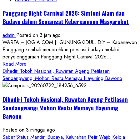
Panggang Night Carnival 2026: Simfoni Alam dan
Budaya dalam Semangat Kebersamaan Masyarakat
admin
Posted on 3 jam ago
WARTA – JOGJA.COM || GUNUNGKIDUL, DIY – Kapanewon
Panggang kembali menorehkan prestasi budaya melalui
penyelenggaraan Panggang Night Carnival 2026...
Read
Read More
more
Dihadiri Tokoh Nasional, Ruwatan Ageng Petilasan
about
Sendangwangi Mohon Restu Memayu Hayuning Bawono
Panggang
Night
Dihadiri Tokoh Nasional, Ruwatan Ageng Petilasan
Carnival
2026:
Sendangwangi Mohon Restu Memayu Hayuning
Simfoni
Bawono
Alam
dan
Posted on 3 minggu ago
Budaya
Sabet Status Mandiri Budaya, Kalurahan Petir Wajib Kelola