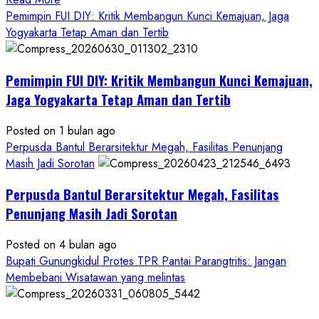
more
Pemimpin FUI DIY: Kritik Membangun Kunci Kemajuan, Jaga
about
Yogyakarta Tetap Aman dan Tertib
Anggaran
Gedung
Pemimpin FUI DIY: Kritik Membangun Kunci Kemajuan,
KDMP
Rp1,6
Jaga Yogyakarta Tetap Aman dan Tertib
Miliar,
Diduga
Posted on 1 bulan ago
Hanya
Perpusda Bantul Berarsitektur Megah, Fasilitas Penunjang
Separuhnya
Masih Jadi Sorotan
yang
Perpusda Bantul Berarsitektur Megah, Fasilitas
Cair
ke
Penunjang Masih Jadi Sorotan
Kontraktor:
Posted on 4 bulan ago
Ketum
Bupati Gunungkidul Protes TPR Pantai Parangtritis: Jangan
PWRI
Membebani Wisatawan yang melintas
RI
Minta
Bukti