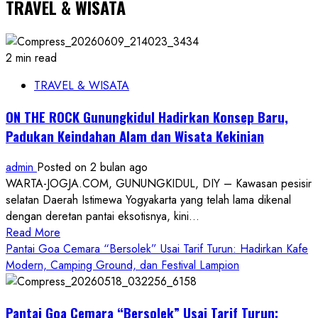
TRAVEL & WISATA
2 min read
TRAVEL & WISATA
ON THE ROCK Gunungkidul Hadirkan Konsep Baru,
Padukan Keindahan Alam dan Wisata Kekinian
admin
Posted on 2 bulan ago
WARTA-JOGJA.COM, GUNUNGKIDUL, DIY – Kawasan pesisir
selatan Daerah Istimewa Yogyakarta yang telah lama dikenal
dengan deretan pantai eksotisnya, kini...
Read
Read More
more
Pantai Goa Cemara “Bersolek” Usai Tarif Turun: Hadirkan Kafe
about
Modern, Camping Ground, dan Festival Lampion
ON
THE
Pantai Goa Cemara “Bersolek” Usai Tarif Turun:
ROCK