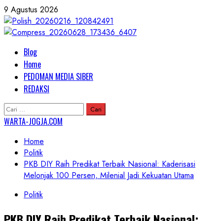
Skip
9 Agustus 2026
to
content
Primary
Blog
Menu
Home
PEDOMAN MEDIA SIBER
REDAKSI
Cari
untuk:
WARTA-JOGJA.COM
Home
Politik
PKB DIY Raih Predikat Terbaik Nasional: Kaderisasi
Melonjak 100 Persen, Milenial Jadi Kekuatan Utama
Politik
PKB DIY Raih Predikat Terbaik Nasional: