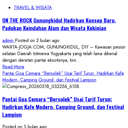
TRAVEL & WISATA
ON THE ROCK Gunungkidul Hadirkan Konsep Baru,
Padukan Keindahan Alam dan Wisata Kekinian
admin
Posted on 2 bulan ago
WARTA-JOGJA.COM, GUNUNGKIDUL, DIY – Kawasan pesisir
selatan Daerah Istimewa Yogyakarta yang telah lama dikenal
dengan deretan pantai eksotisnya, kini...
Read
Read More
more
Pantai Goa Cemara “Bersolek” Usai Tarif Turun: Hadirkan Kafe
about
Modern, Camping Ground, dan Festival Lampion
ON
THE
Pantai Goa Cemara “Bersolek” Usai Tarif Turun:
ROCK
Gunungkidul
Hadirkan Kafe Modern, Camping Ground, dan Festival
Hadirkan
Lampion
Konsep
Baru,
Posted on 3 bulan ago