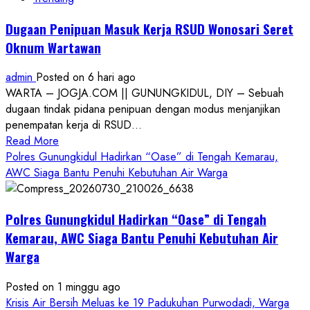
Dugaan Penipuan Masuk Kerja RSUD Wonosari Seret
Oknum Wartawan
admin
Posted on 6 hari ago
WARTA – JOGJA.COM || GUNUNGKIDUL, DIY – Sebuah
dugaan tindak pidana penipuan dengan modus menjanjikan
penempatan kerja di RSUD...
Read
Read More
more
Polres Gunungkidul Hadirkan “Oase” di Tengah Kemarau,
about
AWC Siaga Bantu Penuhi Kebutuhan Air Warga
Dugaan
Penipuan
Polres Gunungkidul Hadirkan “Oase” di Tengah
Masuk
Kerja
Kemarau, AWC Siaga Bantu Penuhi Kebutuhan Air
RSUD
Warga
Wonosari
Seret
Posted on 1 minggu ago
Oknum
Krisis Air Bersih Meluas ke 19 Padukuhan Purwodadi, Warga