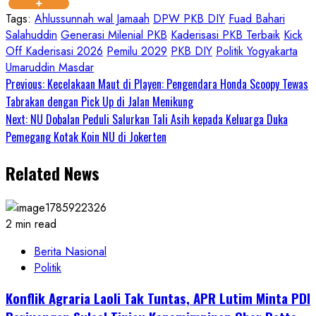
Tags:
Ahlussunnah wal Jamaah
DPW PKB DIY
Fuad Bahari
Salahuddin
Generasi Milenial PKB
Kaderisasi PKB Terbaik
Kick
Off Kaderisasi 2026
Pemilu 2029
PKB DIY
Politik Yogyakarta
Umaruddin Masdar
Continue
Previous:
Kecelakaan Maut di Playen: Pengendara Honda Scoopy Tewas
Tabrakan dengan Pick Up di Jalan Menikung
Reading
Next:
NU Dobalan Peduli Salurkan Tali Asih kepada Keluarga Duka
Pemegang Kotak Koin NU di Jokerten
Related News
2 min read
Berita Nasional
Politik
Konflik Agraria Laoli Tak Tuntas, APR Lutim Minta PDI