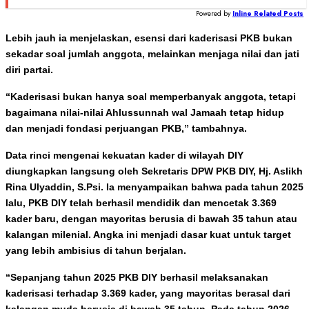
Powered by
Inline Related Posts
Lebih jauh ia menjelaskan, esensi dari kaderisasi PKB bukan
sekadar soal jumlah anggota, melainkan menjaga nilai dan jati
diri partai.
“Kaderisasi bukan hanya soal memperbanyak anggota, tetapi
bagaimana nilai-nilai Ahlussunnah wal Jamaah tetap hidup
dan menjadi fondasi perjuangan PKB,” tambahnya.
Data rinci mengenai kekuatan kader di wilayah DIY
diungkapkan langsung oleh Sekretaris DPW PKB DIY, Hj. Aslikh
Rina Ulyaddin, S.Psi. Ia menyampaikan bahwa pada tahun 2025
lalu, PKB DIY telah berhasil mendidik dan mencetak 3.369
kader baru, dengan mayoritas berusia di bawah 35 tahun atau
kalangan milenial. Angka ini menjadi dasar kuat untuk target
yang lebih ambisius di tahun berjalan.
“Sepanjang tahun 2025 PKB DIY berhasil melaksanakan
kaderisasi terhadap 3.369 kader, yang mayoritas berasal dari
kalangan muda berusia di bawah 35 tahun. Pada tahun 2026,