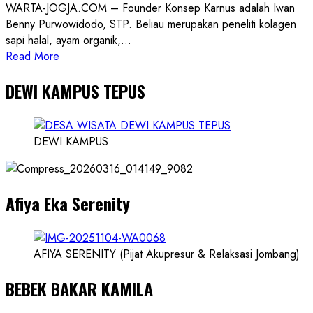
WARTA-JOGJA.COM – Founder Konsep Karnus adalah Iwan
Benny Purwowidodo, STP. Beliau merupakan peneliti kolagen
sapi halal, ayam organik,...
Read
Read More
more
DEWI KAMPUS TEPUS
about
Founder
Konsep
Karnus
DEWI KAMPUS
dan
Dokter
dan
Afiya Eka Serenity
Ilmuwan
AFIYA SERENITY (Pijat Akupresur & Relaksasi Jombang)
BEBEK BAKAR KAMILA