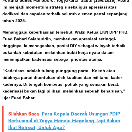
Fortuna Suites Malioboro, Yogyakarta, Sabtu (13/6/2026). Acara
ini menjadi momentum strategis sekaligus apresiasi atas
dedikasi dan capaian terbaik seluruh elemen partai sepanjang
tahun 2025.
Menanggapi keberhasilan tersebut, Wakil Ketua LKN DPP PKB,
Fuad Bahari Salahuddin, memberikan apresiasi setinggi-
tingginya. Ia menegaskan, posisi DIY sebagai wilayah terbaik
bukanlah kebetulan, melainkan bukti kerja nyata dalam
menempatkan kaderisasi sebagai prioritas utama.
“Kaderisasi adalah tulang punggung partai. Kokoh atau
tidaknya partai ditentukan oleh kualitas dan militansi kader-
kadernya. Di tengah kompetisi politik yang semakin berat,
kaderisasi bukan lagi pilihan, melainkan sebuah keharusan,”
ujar Fuad Bahari.
Silahkan Baca
Para Kepala Daerah Usungan PDIP
Berkumpul di Yogya Menuju Magelang Tapi Bukan
Ikut Retreat, Untuk Apa?