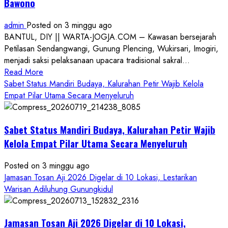
Bawono
admin
Posted on 3 minggu ago
BANTUL, DIY || WARTA-JOGJA.COM – Kawasan bersejarah
Petilasan Sendangwangi, Gunung Plencing, Wukirsari, Imogiri,
menjadi saksi pelaksanaan upacara tradisional sakral...
Read
Read More
more
Sabet Status Mandiri Budaya, Kalurahan Petir Wajib Kelola
about
Empat Pilar Utama Secara Menyeluruh
Dihadiri
Tokoh
Sabet Status Mandiri Budaya, Kalurahan Petir Wajib
Nasional,
Ruwatan
Kelola Empat Pilar Utama Secara Menyeluruh
Ageng
Petilasan
Posted on 3 minggu ago
Sendangwangi
Jamasan Tosan Aji 2026 Digelar di 10 Lokasi, Lestarikan
Mohon
Warisan Adiluhung Gunungkidul
Restu
Memayu
Jamasan Tosan Aji 2026 Digelar di 10 Lokasi,
Hayuning