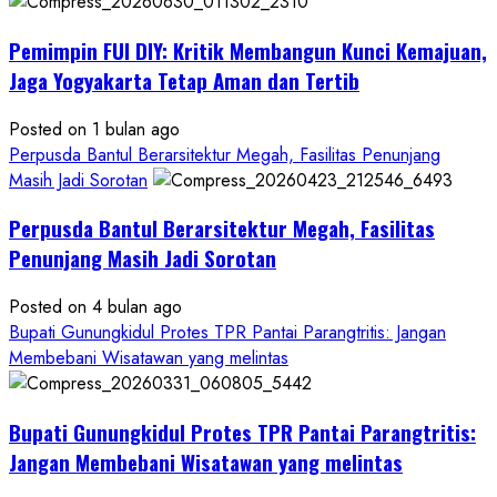
Anggaran
Gedung
Pemimpin FUI DIY: Kritik Membangun Kunci Kemajuan,
KDMP
Rp1,6
Jaga Yogyakarta Tetap Aman dan Tertib
Miliar,
Diduga
Posted on 1 bulan ago
Hanya
Perpusda Bantul Berarsitektur Megah, Fasilitas Penunjang
Separuhnya
Masih Jadi Sorotan
yang
Perpusda Bantul Berarsitektur Megah, Fasilitas
Cair
ke
Penunjang Masih Jadi Sorotan
Kontraktor:
Posted on 4 bulan ago
Ketum
Bupati Gunungkidul Protes TPR Pantai Parangtritis: Jangan
PWRI
Membebani Wisatawan yang melintas
RI
Minta
Bukti
Bupati Gunungkidul Protes TPR Pantai Parangtritis:
Resmi
Jangan Membebani Wisatawan yang melintas