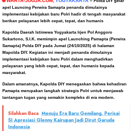
🌐 WARTA-JOGJA.COM,
YOGYAKARTA
–
Polda DIY gelar
apel Launcing Perwira Samapta penanda dimulainya
implementasi kebijakan baru Polri hadir di tengah masyarakat
berikan pelayanan lebih cepat, tepat, dan humanis
Kapolda Daerah Istimewa Yogyakarta Irjen Pol Anggoro
Sukartono, S.I.K. memimpin apel Launching Pamapta (Perwira
Samapta) Polda DIY pada Jumat (24/10/2025) di halaman
Mapolda DIY. Kegiatan ini menjadi penanda dimulainya
implementasi kebijakan baru Polri dalam menghadirkan
pelayanan yang lebih cepat, tepat, dan humanis kepada
masyarakat.
Dalam amanatnya, Kapolda DIY menegaskan bahwa kehadiran
Pamapta merupakan langkah strategis Polri untuk menjawab
tantangan tugas yang semakin kompleks di era modern.
Silahkan Baca
Menuju Era Baru Gemilang, Perisai
SI Apresiasi Glenny Kairupan Jadi Dirut Garuda
Indonesia