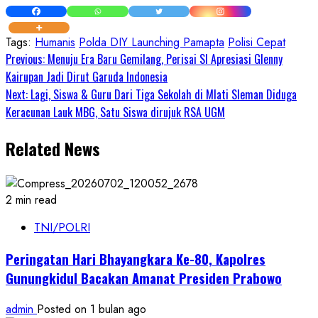
Tags:
Humanis
Polda DIY Launching Pamapta
Polisi Cepat
Continue
Previous:
Menuju Era Baru Gemilang, Perisai SI Apresiasi Glenny
Kairupan Jadi Dirut Garuda Indonesia
Reading
Next:
Lagi, Siswa & Guru Dari Tiga Sekolah di Mlati Sleman Diduga
Keracunan Lauk MBG, Satu Siswa dirujuk RSA UGM
Related News
2 min read
TNI/POLRI
Peringatan Hari Bhayangkara Ke-80, Kapolres
Gunungkidul Bacakan Amanat Presiden Prabowo
admin
Posted on 1 bulan ago