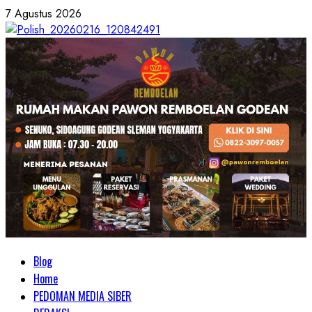
Skip
7 Agustus 2026
to
content
Primary
Blog
Menu
Home
PEDOMAN MEDIA SIBER