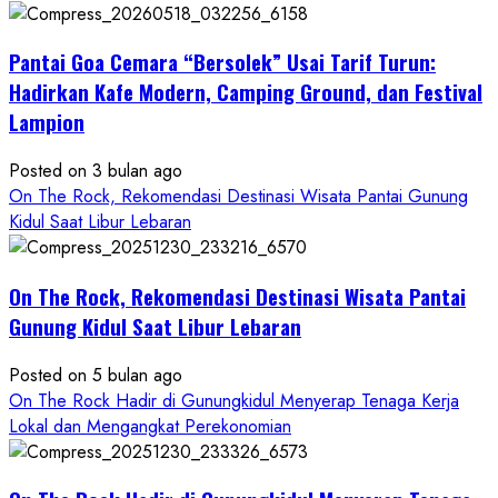
ON
THE
Pantai Goa Cemara “Bersolek” Usai Tarif Turun:
ROCK
Gunungkidul
Hadirkan Kafe Modern, Camping Ground, dan Festival
Hadirkan
Lampion
Konsep
Baru,
Posted on 3 bulan ago
Padukan
On The Rock, Rekomendasi Destinasi Wisata Pantai Gunung
Keindahan
Kidul Saat Libur Lebaran
Alam
dan
Wisata
On The Rock, Rekomendasi Destinasi Wisata Pantai
Kekinian
Gunung Kidul Saat Libur Lebaran
Posted on 5 bulan ago
On The Rock Hadir di Gunungkidul Menyerap Tenaga Kerja
Lokal dan Mengangkat Perekonomian