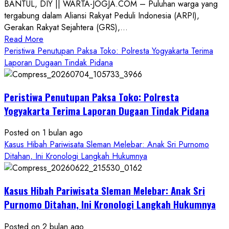
BANTUL, DIY || WARTA-JOGJA.COM – Puluhan warga yang
tergabung dalam Aliansi Rakyat Peduli Indonesia (ARPI),
Gerakan Rakyat Sejahtera (GRS),...
Read
Read More
more
Peristiwa Penutupan Paksa Toko: Polresta Yogyakarta Terima
about
Laporan Dugaan Tindak Pidana
Kasus
Pelecehan
Peristiwa Penutupan Paksa Toko: Polresta
Anak
di
Yogyakarta Terima Laporan Dugaan Tindak Pidana
Bantul:
Aliansi
Posted on 1 bulan ago
Janji
Kasus Hibah Pariwisata Sleman Melebar: Anak Sri Purnomo
Kawal
Ditahan, Ini Kronologi Langkah Hukumnya
Proses
Hukum
Kasus Hibah Pariwisata Sleman Melebar: Anak Sri
Sampai
Tuntas
Purnomo Ditahan, Ini Kronologi Langkah Hukumnya
Posted on 2 bulan ago