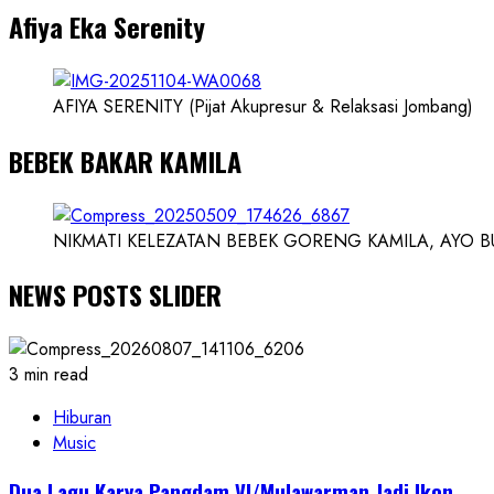
Afiya Eka Serenity
Ilmuwan
AFIYA SERENITY (Pijat Akupresur & Relaksasi Jombang)
BEBEK BAKAR KAMILA
NIKMATI KELEZATAN BEBEK GORENG KAMILA, AYO BUK
NEWS POSTS SLIDER
3 min read
Hiburan
Music
Dua Lagu Karya Pangdam VI/Mulawarman Jadi Ikon