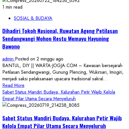
1 min read
SOSIAL & BUDAYA
Dihadiri Tokoh Nasional, Ruwatan Ageng Petilasan
Sendangwangi Mohon Restu Memayu Hayuning
Bawono
admin
Posted on 2 minggu ago
BANTUL, DIY || WARTA-JOGJA.COM – Kawasan bersejarah
Petilasan Sendangwangi, Gunung Plencing, Wukirsari, Imogiri,
menjadi saksi pelaksanaan upacara tradisional sakral...
Read
Read More
more
Sabet Status Mandiri Budaya, Kalurahan Petir Wajib Kelola
about
Empat Pilar Utama Secara Menyeluruh
Dihadiri
Tokoh
Sabet Status Mandiri Budaya, Kalurahan Petir Wajib
Nasional,
Ruwatan
Kelola Empat Pilar Utama Secara Menyeluruh