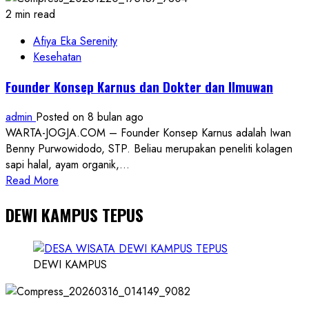
2 min read
Afiya Eka Serenity
Kesehatan
Founder Konsep Karnus dan Dokter dan Ilmuwan
admin
Posted on 8 bulan ago
WARTA-JOGJA.COM – Founder Konsep Karnus adalah Iwan
Benny Purwowidodo, STP. Beliau merupakan peneliti kolagen
sapi halal, ayam organik,...
Read
Read More
more
DEWI KAMPUS TEPUS
about
Founder
Konsep
Karnus
DEWI KAMPUS
dan
Dokter
dan