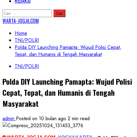
REDAKSI
Cari
untuk:
WARTA-JOGJA.COM
Home
TNI/POLRI
Polda DIY Launching Pamapta: Wujud Polisi Cepat,
Tepat, dan Humanis di Tengah Masyarakat
TNI/POLRI
Polda DIY Launching Pamapta: Wujud Polisi
Cepat, Tepat, dan Humanis di Tengah
Masyarakat
admin
Posted on 10 bulan ago
2 min read