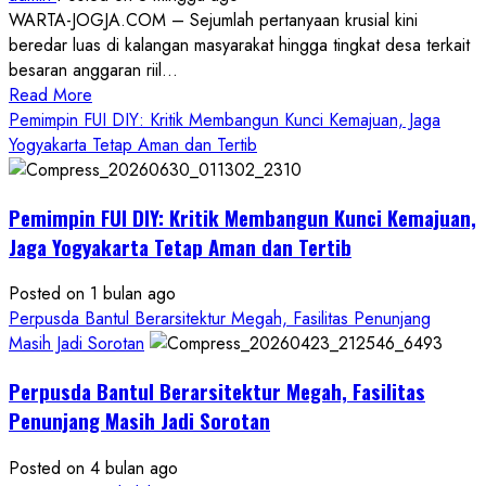
WARTA-JOGJA.COM – Sejumlah pertanyaan krusial kini
beredar luas di kalangan masyarakat hingga tingkat desa terkait
besaran anggaran riil...
Read
Read More
more
Pemimpin FUI DIY: Kritik Membangun Kunci Kemajuan, Jaga
about
Yogyakarta Tetap Aman dan Tertib
Anggaran
Gedung
Pemimpin FUI DIY: Kritik Membangun Kunci Kemajuan,
KDMP
Rp1,6
Jaga Yogyakarta Tetap Aman dan Tertib
Miliar,
Diduga
Posted on 1 bulan ago
Hanya
Perpusda Bantul Berarsitektur Megah, Fasilitas Penunjang
Separuhnya
Masih Jadi Sorotan
yang
Perpusda Bantul Berarsitektur Megah, Fasilitas
Cair
ke
Penunjang Masih Jadi Sorotan
Kontraktor:
Posted on 4 bulan ago
Ketum