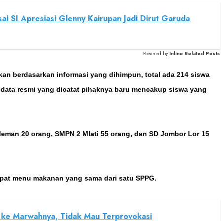
ai SI Apresiasi Glenny Kairupan Jadi Dirut Garuda
Powered by
Inline Related Posts
akan berdasarkan informasi yang dihimpun, total ada 214 siswa
, data resmi yang dicatat pihaknya baru mencakup siswa yang
leman 20 orang, SMPN 2 Mlati 55 orang, dan SD Jombor Lor 15
dapat menu makanan yang sama dari satu SPPG.
ke Marwahnya, Tidak Mau Terprovokasi