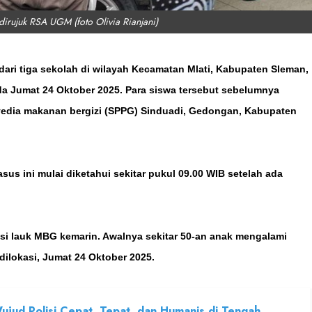
dirujuk RSA UGM (foto Olivia Rianjani)
dari tiga sekolah di wilayah Kecamatan Mlati, Kabupaten Sleman,
a Jumat 24 Oktober 2025. Para siswa tersebut sebelumnya
yedia makanan bergizi (SPPG) Sinduadi, Gedongan, Kabupaten
sus ini mulai diketahui sekitar pukul 09.00 WIB setelah ada
i lauk MBG kemarin. Awalnya sekitar 50-an anak mengalami
dilokasi, Jumat 24 Oktober 2025.
ujud Polisi Cepat, Tepat, dan Humanis di Tengah