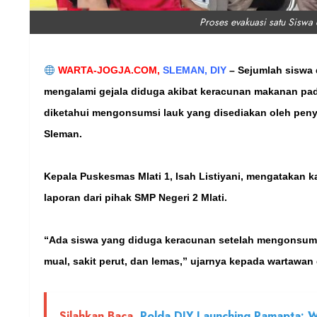
Proses evakuasi satu Siswa 
WARTA-JOGJA.COM,
SLEMAN, DIY
–
Sejumlah siswa 
mengalami gejala diduga akibat keracunan makanan pad
diketahui mengonsumsi lauk yang disediakan oleh pen
Sleman.
Kepala Puskesmas Mlati 1, Isah Listiyani, mengatakan ka
laporan dari pihak SMP Negeri 2 Mlati.
“Ada siswa yang diduga keracunan setelah mengonsums
mual, sakit perut, dan lemas,” ujarnya kepada wartawan 
Silahkan Baca
Polda DIY Launching Pamapta: W