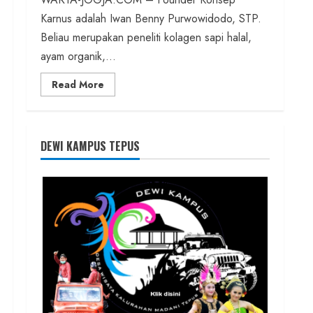
Karnus adalah Iwan Benny Purwowidodo, STP.
Beliau merupakan peneliti kolagen sapi halal,
ayam organik,...
Read
Read More
more
about
Founder
Konsep
Karnus
dan
DEWI KAMPUS TEPUS
Dokter
dan
Ilmuwan