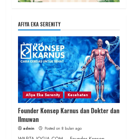
AFIYA EKA SERENITY
2 min read
Afiya Eka Serenity
Kesehatan
Founder Konsep Karnus dan Dokter dan
Ilmuwan
admin
Posted on 8 bulan ago
WARTA-JOGJA.COM – Founder Konsep