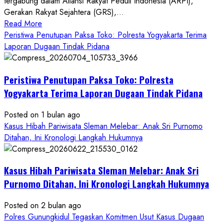
tergabung dalam Aliansi Rakyat Peduli Indonesia (ARPI),
Gerakan Rakyat Sejahtera (GRS),...
Read
Read More
more
Peristiwa Penutupan Paksa Toko: Polresta Yogyakarta Terima
about
Laporan Dugaan Tindak Pidana
Kasus
Pelecehan
Peristiwa Penutupan Paksa Toko: Polresta
Anak
di
Yogyakarta Terima Laporan Dugaan Tindak Pidana
Bantul:
Aliansi
Posted on 1 bulan ago
Janji
Kasus Hibah Pariwisata Sleman Melebar: Anak Sri Purnomo
Kawal
Ditahan, Ini Kronologi Langkah Hukumnya
Proses
Hukum
Kasus Hibah Pariwisata Sleman Melebar: Anak Sri
Sampai
Tuntas
Purnomo Ditahan, Ini Kronologi Langkah Hukumnya
Posted on 2 bulan ago
Polres Gunungkidul Tegaskan Komitmen Usut Kasus Dugaan