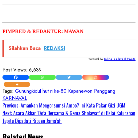
PIMPRED & REDAKTUR: MAWAN
Silahkan Baca
REDAKSI
Powered by
Inline Related Posts
Post Views:
6,639
Tags:
Gunungkidul
hut ri ke-80
Kapanewon Panggang
KARNAVAL
Continue
Previous:
Amankah Mengonsumsi Ampo? Ini Kata Pakar Gizi UGM
Next:
Acara Akbar ‘Do’a Bersama & Gema Sholawat’ di Balai Kalurahan
Reading
Jepitu Dipadati Ribuan Jama’ah
Related News