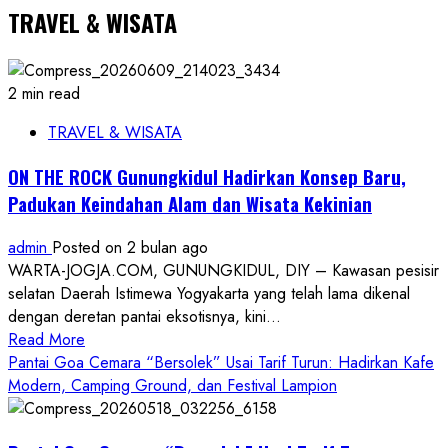
TRAVEL & WISATA
2 min read
TRAVEL & WISATA
ON THE ROCK Gunungkidul Hadirkan Konsep Baru,
Padukan Keindahan Alam dan Wisata Kekinian
admin
Posted on 2 bulan ago
WARTA-JOGJA.COM, GUNUNGKIDUL, DIY – Kawasan pesisir
selatan Daerah Istimewa Yogyakarta yang telah lama dikenal
dengan deretan pantai eksotisnya, kini...
Read
Read More
more
Pantai Goa Cemara “Bersolek” Usai Tarif Turun: Hadirkan Kafe
about
Modern, Camping Ground, dan Festival Lampion
ON
THE