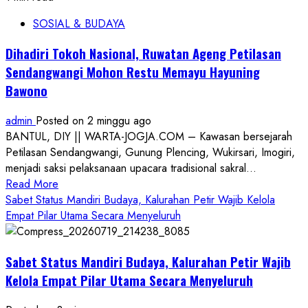
SOSIAL & BUDAYA
Dihadiri Tokoh Nasional, Ruwatan Ageng Petilasan
Sendangwangi Mohon Restu Memayu Hayuning
Bawono
admin
Posted on 2 minggu ago
BANTUL, DIY || WARTA-JOGJA.COM – Kawasan bersejarah
Petilasan Sendangwangi, Gunung Plencing, Wukirsari, Imogiri,
menjadi saksi pelaksanaan upacara tradisional sakral...
Read
Read More
more
Sabet Status Mandiri Budaya, Kalurahan Petir Wajib Kelola
about
Empat Pilar Utama Secara Menyeluruh
Dihadiri
Tokoh
Sabet Status Mandiri Budaya, Kalurahan Petir Wajib
Nasional,
Ruwatan
Kelola Empat Pilar Utama Secara Menyeluruh
Ageng