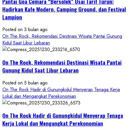
Pantai Goa Cemara “Bersolek” Usai Tarif Turun:
ROCK
Gunungkidul
Hadirkan Kafe Modern, Camping Ground, dan Festival
Hadirkan
Lampion
Konsep
Baru,
Posted on 3 bulan ago
Padukan
On The Rock, Rekomendasi Destinasi Wisata Pantai Gunung
Keindahan
Kidul Saat Libur Lebaran
Alam
dan
Wisata
On The Rock, Rekomendasi Destinasi Wisata Pantai
Kekinian
Gunung Kidul Saat Libur Lebaran
Posted on 5 bulan ago
On The Rock Hadir di Gunungkidul Menyerap Tenaga Kerja
Lokal dan Mengangkat Perekonomian
On The Rock Hadir di Gunungkidul Menyerap Tenaga
Kerja Lokal dan Mengangkat Perekonomian