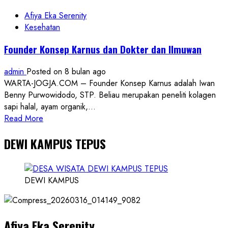
Afiya Eka Serenity
Kesehatan
Founder Konsep Karnus dan Dokter dan Ilmuwan
admin
Posted on 8 bulan ago
WARTA-JOGJA.COM – Founder Konsep Karnus adalah Iwan
Benny Purwowidodo, STP. Beliau merupakan peneliti kolagen
sapi halal, ayam organik,...
Read
Read More
more
DEWI KAMPUS TEPUS
about
Founder
Konsep
Karnus
DEWI KAMPUS
dan
Dokter
dan
Afiya Eka Serenity
Ilmuwan