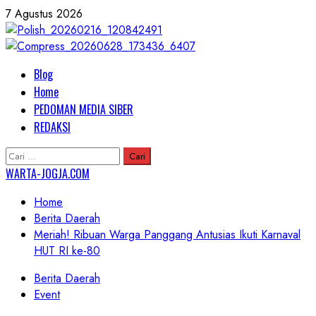
Skip
7 Agustus 2026
to
content
Primary
Blog
Menu
Home
PEDOMAN MEDIA SIBER
REDAKSI
Cari
untuk:
WARTA-JOGJA.COM
Home
Berita Daerah
Meriah! Ribuan Warga Panggang Antusias Ikuti Karnaval
HUT RI ke-80
Berita Daerah
Event