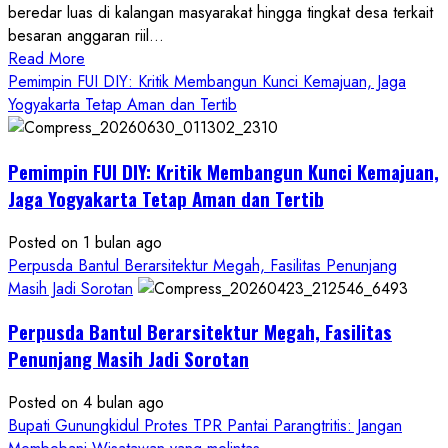
beredar luas di kalangan masyarakat hingga tingkat desa terkait
besaran anggaran riil...
Read
Read More
more
Pemimpin FUI DIY: Kritik Membangun Kunci Kemajuan, Jaga
about
Yogyakarta Tetap Aman dan Tertib
Anggaran
Gedung
Pemimpin FUI DIY: Kritik Membangun Kunci Kemajuan,
KDMP
Rp1,6
Jaga Yogyakarta Tetap Aman dan Tertib
Miliar,
Diduga
Posted on 1 bulan ago
Hanya
Perpusda Bantul Berarsitektur Megah, Fasilitas Penunjang
Separuhnya
Masih Jadi Sorotan
yang
Perpusda Bantul Berarsitektur Megah, Fasilitas
Cair
ke
Penunjang Masih Jadi Sorotan
Kontraktor:
Posted on 4 bulan ago
Ketum
Bupati Gunungkidul Protes TPR Pantai Parangtritis: Jangan
PWRI