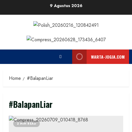
Skip
9 Agustus 2026
to
content
WARTA-JOGJA.COM
Home
#BalapanLiar
#BalapanLiar
2 MIN READ