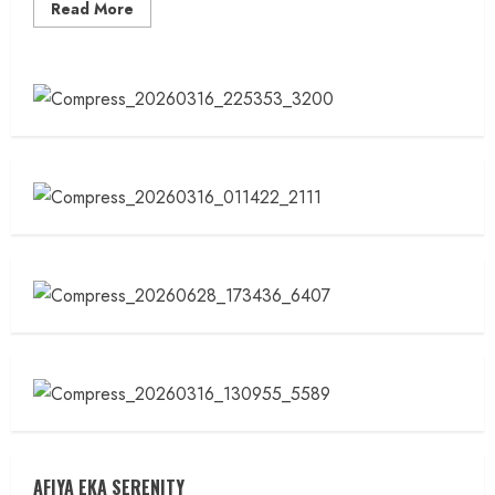
Read
Read More
more
about
Polda
DIY:
Patroli
Bersama
BNNP
dan
Satpol
PP
Tekan
Potensi
Kenakalan
Selama
Liburan
AFIYA EKA SERENITY