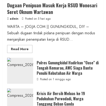
Dugaan Penipuan Masuk Kerja RSUD Wonosari
Seret Oknum Wartawan
admin
Posted on 5 hari ago
WARTA – JOGJA.COM || GUNUNGKIDUL, DIY –
Sebuah dugaan tindak pidana penipuan dengan modus
menjanjikan penempatan kerja di RSUD...
Read
Read More
more
about
Dugaan
Penipuan
Polres Gunungkidul Hadirkan “Oase” di
Masuk
Tengah Kemarau, AWC Siaga Bantu
Kerja
RSUD
Penuhi Kebutuhan Air Warga
Wonosari
Seret
Posted on 1 minggu ago
Oknum
Wartawan
Krisis Air Bersih Meluas ke 19
Padukuhan Purwodadi, Warga
Tanggung Beban Ganda