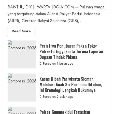
BANTUL, DIY || WARTA-JOGJA.COM – Puluhan warga
yang tergabung dalam Aliansi Rakyat Peduli Indonesia
(ARPI), Gerakan Rakyat Sejahtera (GRS),...
Read
Read More
more
about
Kasus
Pelecehan
Peristiwa Penutupan Paksa Toko:
Anak
Polresta Yogyakarta Terima Laporan
di
Bantul:
Dugaan Tindak Pidana
Aliansi
Janji
Posted on 1 bulan ago
Kawal
Proses
Hukum
Sampai
Kasus Hibah Pariwisata Sleman
Tuntas
Melebar: Anak Sri Purnomo Ditahan,
Ini Kronologi Langkah Hukumnya
Posted on 2 bulan ago
Polres Gunungkidul Tegaskan