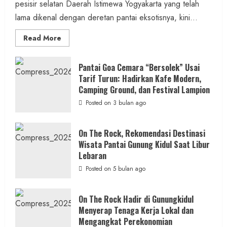
pesisir selatan Daerah Istimewa Yogyakarta yang telah
2 MIN READ
lama dikenal dengan deretan pantai eksotisnya, kini...
Read
Read More
more
about
ON
Berita Daerah
Kesehatan
THE
Pantai Goa Cemara “Bersolek” Usai
ROCK
Tarif Turun: Hadirkan Kafe Modern,
ASI Lancar, Ibu Tenang: RSUD Wonosari dan
Gunungkidul
Hadirkan
Camping Ground, dan Festival Lampion
Puskesmas Wonosari II Sediakan
Konsep
Baru,
Posted on 3 bulan ago
Pendampingan Lengkap
Padukan
Keindahan
Alam
admin
Posted on 12 jam ago
dan
On The Rock, Rekomendasi Destinasi
Wisata
Wisata Pantai Gunung Kidul Saat Libur
Kekinian
2 MIN READ
Lebaran
Posted on 5 bulan ago
On The Rock Hadir di Gunungkidul
Menyerap Tenaga Kerja Lokal dan
Berita Daerah
Berita Peristiwa
Mengangkat Perekonomian