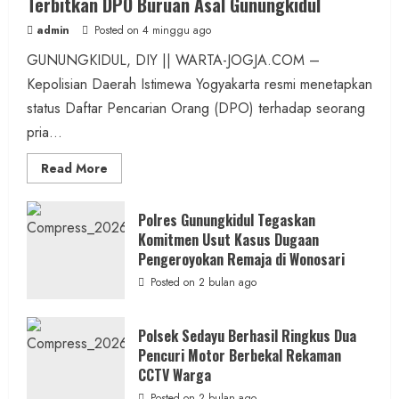
Terbitkan DPO Buruan Asal Gunungkidul
admin
Posted on 4 minggu ago
GUNUNGKIDUL, DIY || WARTA-JOGJA.COM –
Kepolisian Daerah Istimewa Yogyakarta resmi menetapkan
status Daftar Pencarian Orang (DPO) terhadap seorang
pria...
Read
Read More
more
about
Kasus
Dugaan
Polres Gunungkidul Tegaskan
Pelecehan
Komitmen Usut Kasus Dugaan
Seksual:
Polda
Pengeroyokan Remaja di Wonosari
DIY
Terbitkan
Posted on 2 bulan ago
DPO
Buruan
Asal
Gunungkidul
Polsek Sedayu Berhasil Ringkus Dua
Pencuri Motor Berbekal Rekaman
CCTV Warga
Posted on 2 bulan ago