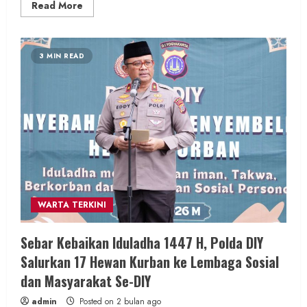
Read
Read More
more
about
Hari
Pertama
Idul
3 MIN READ
Adha,
Jamaah
Masjid
Ja’far
Bin
Abi
Thalib
Sembelih
10
Kambing:
Wujud
Solidaritas
dan
Berbagi
WARTA TERKINI
Sebar Kebaikan Iduladha 1447 H, Polda DIY
Salurkan 17 Hewan Kurban ke Lembaga Sosial
dan Masyarakat Se-DIY
admin
Posted on 2 bulan ago