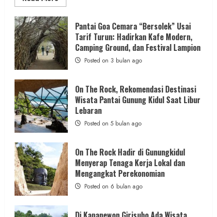
more
about
ON
Berita KUA Semugih, DIY
THE
Pantai Goa Cemara “Bersolek” Usai
ROCK
Keutamaan Sholawat dan Kunci Hidup
Tarif Turun: Hadirkan Kafe Modern,
Gunungkidul
Hadirkan
Camping Ground, dan Festival Lampion
Tenang Jadi Materi Utama Pengajian
Konsep
Baru,
Posted on 3 bulan ago
Aparat Margosari
Padukan
Keindahan
Alam
admin
Posted on 22 jam ago
dan
On The Rock, Rekomendasi Destinasi
Wisata
Wisata Pantai Gunung Kidul Saat Libur
Kekinian
1 MIN READ
Lebaran
Posted on 5 bulan ago
On The Rock Hadir di Gunungkidul
Berita Jateng
Menyerap Tenaga Kerja Lokal dan
Kebakaran Hanguskan Kantin dan Gudang
Mengangkat Perekonomian
SD Negeri 1 Jerukan, Polsek Juwangi
Posted on 6 bulan ago
Lakukan Olah TKP
admin
Posted on 1 hari ago
Di Kapanewon Girisubo Ada Wisata