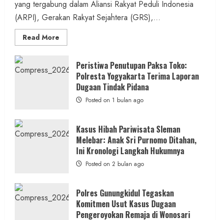
yang tergabung dalam Aliansi Rakyat Peduli Indonesia
(ARPI), Gerakan Rakyat Sejahtera (GRS),...
Read
Read More
more
about
Kasus
Pelecehan
Peristiwa Penutupan Paksa Toko:
Anak
Polresta Yogyakarta Terima Laporan
di
Bantul:
Dugaan Tindak Pidana
Aliansi
Janji
Posted on 1 bulan ago
Kawal
Proses
Hukum
Sampai
Kasus Hibah Pariwisata Sleman
Tuntas
Melebar: Anak Sri Purnomo Ditahan,
Ini Kronologi Langkah Hukumnya
Posted on 2 bulan ago
Polres Gunungkidul Tegaskan
Komitmen Usut Kasus Dugaan
Pengeroyokan Remaja di Wonosari