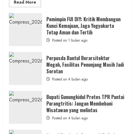
Read
Read More
more
about
Anggaran
Gedung
Pemimpin FUI DIY: Kritik Membangun
KDMP
Kunci Kemajuan, Jaga Yogyakarta
Rp1,6
Miliar,
Tetap Aman dan Tertib
Diduga
Hanya
Posted on 1 bulan ago
Separuhnya
yang
Cair
ke
Perpusda Bantul Berarsitektur
Kontraktor:
Megah, Fasilitas Penunjang Masih Jadi
Ketum
PWRI
Sorotan
RI
Minta
Posted on 4 bulan ago
Bukti
Resmi
Bupati Gunungkidul Protes TPR Pantai
Parangtritis: Jangan Membebani
Wisatawan yang melintas
Posted on 4 bulan ago