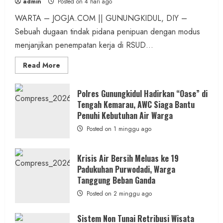
admin
Posted on 4 hari ago
WARTA – JOGJA.COM || GUNUNGKIDUL, DIY –
Sebuah dugaan tindak pidana penipuan dengan modus
menjanjikan penempatan kerja di RSUD...
Read
Read More
more
about
Dugaan
Penipuan
Polres Gunungkidul Hadirkan “Oase” di
Masuk
Tengah Kemarau, AWC Siaga Bantu
Kerja
RSUD
Penuhi Kebutuhan Air Warga
Wonosari
Seret
Posted on 1 minggu ago
Oknum
Wartawan
Krisis Air Bersih Meluas ke 19
Padukuhan Purwodadi, Warga
Tanggung Beban Ganda
Posted on 2 minggu ago
Sistem Non Tunai Retribusi Wisata