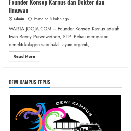
Founder Konsep Karnus dan Dokter dan
Ilmuwan
admin
Posted on 8 bulan ago
WARTA-JOGJA.COM – Founder Konsep Karnus adalah
Iwan Benny Purwowidodo, STP. Beliau merupakan
peneliti kolagen sapi halal, ayam organik,...
Read
Read More
more
about
Founder
Konsep
Karnus
dan
DEWI KAMPUS TEPUS
Dokter
dan
Ilmuwan