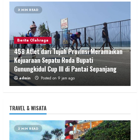
3 MIN READ
Berita Olahraga
458 Atlet dari Tujuh Provinsi Meramaikan
Kejuaraan Sepatu Roda Bupati
Gunungkidul Cup III di Pantai Sepanjang
admin
Posted on 9 jam ago
3 MIN READ
TRAVEL & WISATA
2 MIN READ
Hiburan
Music