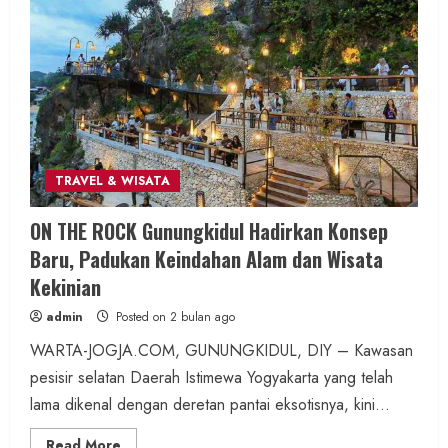
Dua Lagu Karya Pangdam VI/Mulawarman
Jadi Ikon Kompetisi Menyanyi HUT ke-81 RI
admin
Posted on 15 jam ago
2 MIN READ
TRAVEL & WISATA
Wisata & Budaya
Bersama Bupati Gunungkidul Antusiasme
ON THE ROCK Gunungkidul Hadirkan Konsep
Warga Warnai Kirab Budaya Sadranan
Baru, Padukan Keindahan Alam dan Wisata
Mbah Jobeh yang Kini Resmi Sandang
Kekinian
Status Kalurahan Mandiri Budaya
admin
Posted on 2 bulan ago
admin
Posted on 21 jam ago
WARTA-JOGJA.COM, GUNUNGKIDUL, DIY – Kawasan
pesisir selatan Daerah Istimewa Yogyakarta yang telah
2 MIN READ
lama dikenal dengan deretan pantai eksotisnya, kini...
Read
Read More