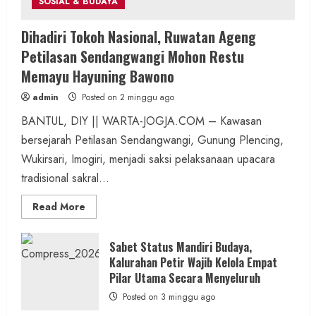
SOSIAL & BUDAYA
Dihadiri Tokoh Nasional, Ruwatan Ageng
Petilasan Sendangwangi Mohon Restu
Memayu Hayuning Bawono
admin
Posted on 2 minggu ago
BANTUL, DIY || WARTA-JOGJA.COM – Kawasan
bersejarah Petilasan Sendangwangi, Gunung Plencing,
Wukirsari, Imogiri, menjadi saksi pelaksanaan upacara
tradisional sakral...
Read
Read More
more
about
Dihadiri
Tokoh
Sabet Status Mandiri Budaya,
Nasional,
Kalurahan Petir Wajib Kelola Empat
Ruwatan
Ageng
Pilar Utama Secara Menyeluruh
Petilasan
Sendangwangi
Posted on 3 minggu ago
Mohon
Restu