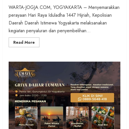
WARTA-JOGJA.COM, YOGYAKARTA – Menyemarakkan
perayaan Hari Raya Iduladha 1447 Hijriah, Kepolisian
Daerah Daerah Istimewa Yogyakarta melaksanakan
kegiatan penyaluran dan penyembelihan...
Read
Read More
more
about
Sebar
Kebaikan
Iduladha
1447
H,
Polda
DIY
Salurkan
17
Hewan
Kurban
ke
Lembaga
Sosial
dan
Masyarakat
Se-
DIY