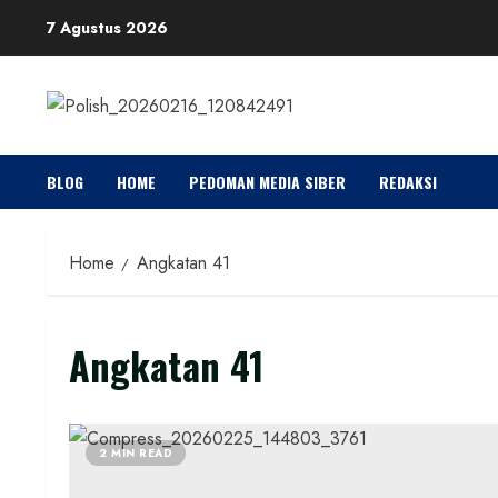
Skip
7 Agustus 2026
to
content
BLOG
HOME
PEDOMAN MEDIA SIBER
REDAKSI
Home
Angkatan 41
Angkatan 41
2 MIN READ