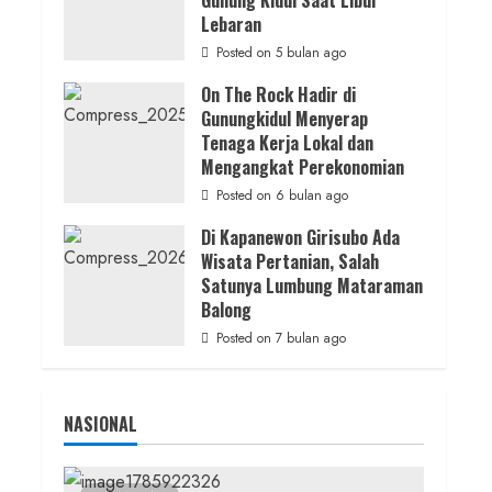
Gunung Kidul Saat Libur
Juwangi Lakukan Olah TKP
Lebaran
admin
Posted on 23 jam ago
Posted on 5 bulan ago
On The Rock Hadir di
Gunungkidul Menyerap
Tenaga Kerja Lokal dan
Mengangkat Perekonomian
Posted on 6 bulan ago
Di Kapanewon Girisubo Ada
Wisata Pertanian, Salah
Satunya Lumbung Mataraman
Balong
Posted on 7 bulan ago
NASIONAL