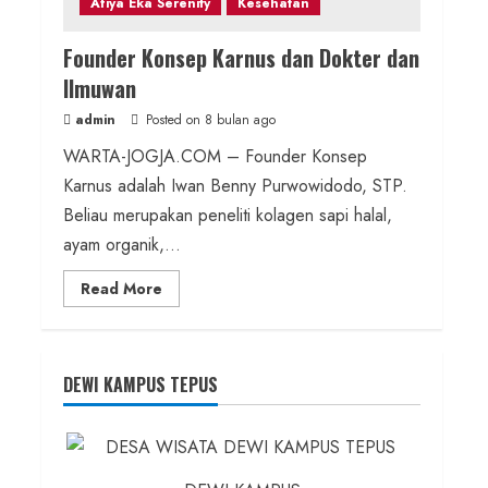
Afiya Eka Serenity
Kesehatan
Founder Konsep Karnus dan Dokter dan
Ilmuwan
admin
Posted on 8 bulan ago
WARTA-JOGJA.COM – Founder Konsep
Karnus adalah Iwan Benny Purwowidodo, STP.
Beliau merupakan peneliti kolagen sapi halal,
ayam organik,...
Read
Read More
more
about
Founder
Konsep
Karnus
dan
DEWI KAMPUS TEPUS
Dokter
dan
Ilmuwan