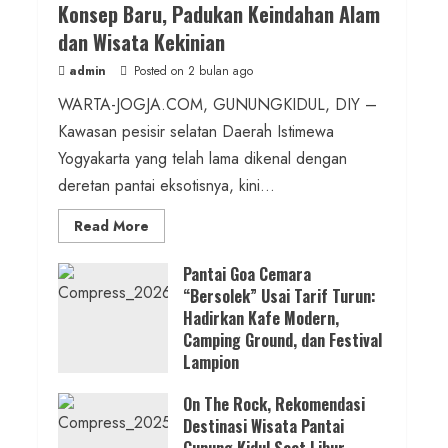
Konsep Baru, Padukan Keindahan Alam
Kalurahan Mandiri Budaya
dan Wisata Kekinian
admin
Posted on 15 jam ago
admin
Posted on 2 bulan ago
WARTA-JOGJA.COM, GUNUNGKIDUL, DIY –
2 MIN READ
Kawasan pesisir selatan Daerah Istimewa
Berita KUA Semugih, DIY
Yogyakarta yang telah lama dikenal dengan
Keutamaan Sholawat dan Kunci
deretan pantai eksotisnya, kini...
Hidup Tenang Jadi Materi Utama
Read
Read More
Pengajian Aparat Margosari
more
about
ON
Pantai Goa Cemara
admin
Posted on 16 jam ago
THE
“Bersolek” Usai Tarif Turun:
ROCK
Gunungkidul
Hadirkan Kafe Modern,
Hadirkan
1 MIN READ
Konsep
Camping Ground, dan Festival
Baru,
Lampion
Padukan
Berita Jateng
Keindahan
Posted on 3 bulan ago
Alam
Kebakaran Hanguskan Kantin dan
On The Rock, Rekomendasi
dan
Wisata
Destinasi Wisata Pantai
Gudang SD Negeri 1 Jerukan, Polsek
Kekinian