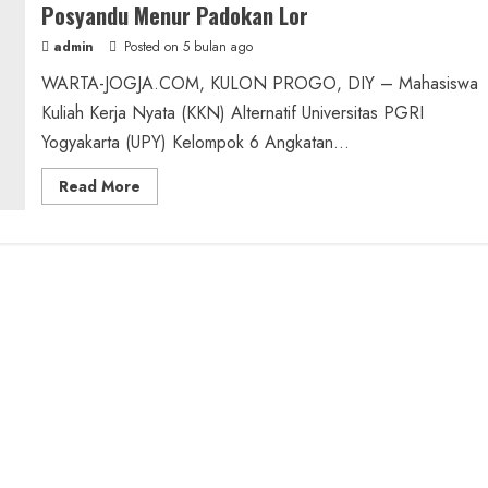
Posyandu Menur Padokan Lor
admin
Posted on 5 bulan ago
WARTA-JOGJA.COM, KULON PROGO, DIY – Mahasiswa
Kuliah Kerja Nyata (KKN) Alternatif Universitas PGRI
Yogyakarta (UPY) Kelompok 6 Angkatan...
Read
Read More
more
about
KKN
Alternatif
UPY
Kelompok
6
Gelar
Edukasi
dan
Pelatihan
Alat
Kesehatan
bagi
Kader
Posyandu
Menur
Padokan
Lor