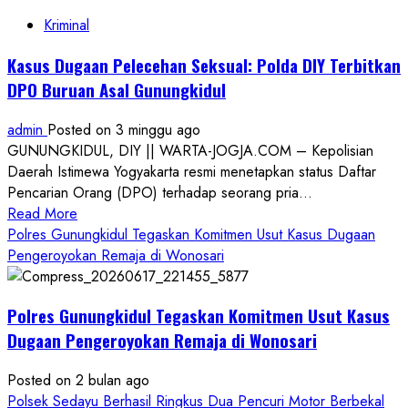
Kriminal
Kasus Dugaan Pelecehan Seksual: Polda DIY Terbitkan
DPO Buruan Asal Gunungkidul
admin
Posted on 3 minggu ago
GUNUNGKIDUL, DIY || WARTA-JOGJA.COM – Kepolisian
Daerah Istimewa Yogyakarta resmi menetapkan status Daftar
Pencarian Orang (DPO) terhadap seorang pria...
Read
Read More
more
Polres Gunungkidul Tegaskan Komitmen Usut Kasus Dugaan
about
Pengeroyokan Remaja di Wonosari
Kasus
Dugaan
Polres Gunungkidul Tegaskan Komitmen Usut Kasus
Pelecehan
Seksual:
Dugaan Pengeroyokan Remaja di Wonosari
Polda
DIY
Posted on 2 bulan ago
Terbitkan
Polsek Sedayu Berhasil Ringkus Dua Pencuri Motor Berbekal