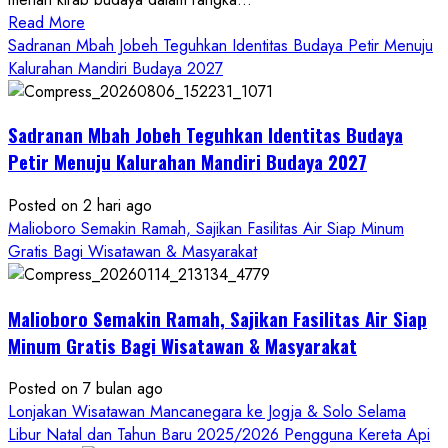
Read
Read More
more
Sadranan Mbah Jobeh Teguhkan Identitas Budaya Petir Menuju
about
Kalurahan Mandiri Budaya 2027
Bersama
Bupati
Sadranan Mbah Jobeh Teguhkan Identitas Budaya
Gunungkidul
Antusiasme
Petir Menuju Kalurahan Mandiri Budaya 2027
Warga
Warnai
Posted on 2 hari ago
Kirab
Malioboro Semakin Ramah, Sajikan Fasilitas Air Siap Minum
Budaya
Gratis Bagi Wisatawan & Masyarakat
Sadranan
Mbah
Malioboro Semakin Ramah, Sajikan Fasilitas Air Siap
Jobeh
yang
Minum Gratis Bagi Wisatawan & Masyarakat
Kini
Posted on 7 bulan ago
Resmi
Lonjakan Wisatawan Mancanegara ke Jogja & Solo Selama
Sandang
Libur Natal dan Tahun Baru 2025/2026 Pengguna Kereta Api
Status