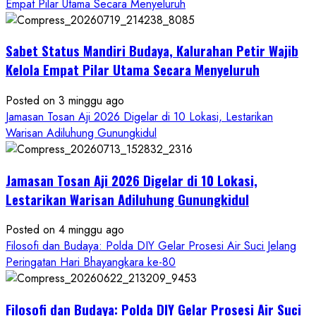
about
Empat Pilar Utama Secara Menyeluruh
Dihadiri
Tokoh
Sabet Status Mandiri Budaya, Kalurahan Petir Wajib
Nasional,
Ruwatan
Kelola Empat Pilar Utama Secara Menyeluruh
Ageng
Petilasan
Posted on 3 minggu ago
Sendangwangi
Jamasan Tosan Aji 2026 Digelar di 10 Lokasi, Lestarikan
Mohon
Warisan Adiluhung Gunungkidul
Restu
Memayu
Jamasan Tosan Aji 2026 Digelar di 10 Lokasi,
Hayuning
Bawono
Lestarikan Warisan Adiluhung Gunungkidul
Posted on 4 minggu ago
Filosofi dan Budaya: Polda DIY Gelar Prosesi Air Suci Jelang
Peringatan Hari Bhayangkara ke-80
Filosofi dan Budaya: Polda DIY Gelar Prosesi Air Suci