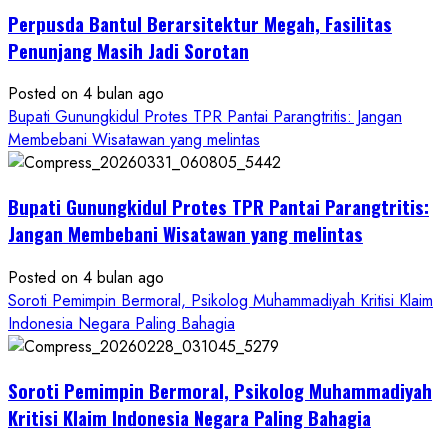
yang
Perpusda Bantul Berarsitektur Megah, Fasilitas
Cair
ke
Penunjang Masih Jadi Sorotan
Kontraktor:
Posted on 4 bulan ago
Ketum
Bupati Gunungkidul Protes TPR Pantai Parangtritis: Jangan
PWRI
Membebani Wisatawan yang melintas
RI
Minta
Bukti
Bupati Gunungkidul Protes TPR Pantai Parangtritis:
Resmi
Jangan Membebani Wisatawan yang melintas
Posted on 4 bulan ago
Soroti Pemimpin Bermoral, Psikolog Muhammadiyah Kritisi Klaim
Indonesia Negara Paling Bahagia
Soroti Pemimpin Bermoral, Psikolog Muhammadiyah
Kritisi Klaim Indonesia Negara Paling Bahagia