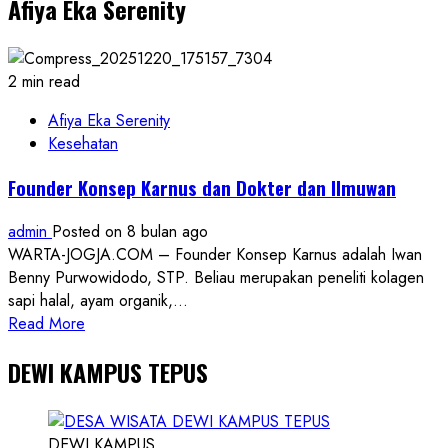
Afiya Eka Serenity
Club,
Satpom
TNI
AU
2 min read
Lanud
Adisutjipto,
Afiya Eka Serenity
dan
Kesehatan
Dinas
Founder Konsep Karnus dan Dokter dan Ilmuwan
Teritorial
Gelar
admin
Posted on 8 bulan ago
Berbagi
WARTA-JOGJA.COM – Founder Konsep Karnus adalah Iwan
Takjil
Benny Purwowidodo, STP. Beliau merupakan peneliti kolagen
2.000
sapi halal, ayam organik,...
Bakso3
Read
Read More
more
DEWI KAMPUS TEPUS
about
Founder
Konsep
Karnus
DEWI KAMPUS