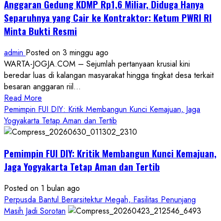
Anggaran Gedung KDMP Rp1,6 Miliar, Diduga Hanya
Separuhnya yang Cair ke Kontraktor: Ketum PWRI RI
Minta Bukti Resmi
admin
Posted on 3 minggu ago
WARTA-JOGJA.COM – Sejumlah pertanyaan krusial kini
beredar luas di kalangan masyarakat hingga tingkat desa terkait
besaran anggaran riil...
Read
Read More
more
Pemimpin FUI DIY: Kritik Membangun Kunci Kemajuan, Jaga
about
Yogyakarta Tetap Aman dan Tertib
Anggaran
Gedung
Pemimpin FUI DIY: Kritik Membangun Kunci Kemajuan,
KDMP
Rp1,6
Jaga Yogyakarta Tetap Aman dan Tertib
Miliar,
Diduga
Posted on 1 bulan ago
Hanya
Perpusda Bantul Berarsitektur Megah, Fasilitas Penunjang
Separuhnya
Masih Jadi Sorotan