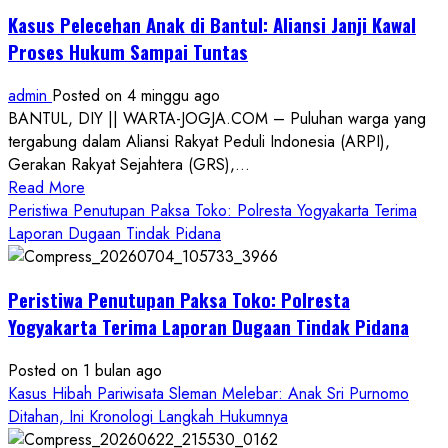
Kasus Pelecehan Anak di Bantul: Aliansi Janji Kawal
Proses Hukum Sampai Tuntas
admin
Posted on 4 minggu ago
BANTUL, DIY || WARTA-JOGJA.COM – Puluhan warga yang
tergabung dalam Aliansi Rakyat Peduli Indonesia (ARPI),
Gerakan Rakyat Sejahtera (GRS),...
Read
Read More
more
Peristiwa Penutupan Paksa Toko: Polresta Yogyakarta Terima
about
Laporan Dugaan Tindak Pidana
Kasus
Pelecehan
Peristiwa Penutupan Paksa Toko: Polresta
Anak
di
Yogyakarta Terima Laporan Dugaan Tindak Pidana
Bantul:
Aliansi
Posted on 1 bulan ago
Janji
Kasus Hibah Pariwisata Sleman Melebar: Anak Sri Purnomo
Kawal
Ditahan, Ini Kronologi Langkah Hukumnya
Proses