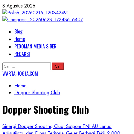
Skip
8 Agustus 2026
to
content
Primary
Blog
Menu
Home
PEDOMAN MEDIA SIBER
REDAKSI
Cari
untuk:
WARTA-JOGJA.COM
Home
Dopper Shooting Club
Dopper Shooting Club
Sinergi Dopper Shooting Club, Satpom TNI AU Lanud
Adisutjipto, dan Dinas Teritorial Gelar Berbagi Takjil 2.000