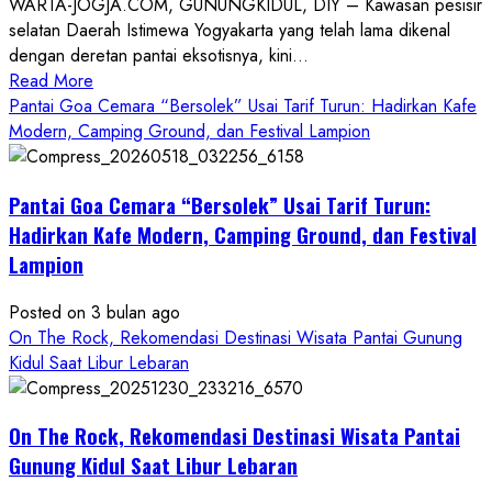
WARTA-JOGJA.COM, GUNUNGKIDUL, DIY – Kawasan pesisir
selatan Daerah Istimewa Yogyakarta yang telah lama dikenal
dengan deretan pantai eksotisnya, kini...
Read
Read More
more
Pantai Goa Cemara “Bersolek” Usai Tarif Turun: Hadirkan Kafe
about
Modern, Camping Ground, dan Festival Lampion
ON
THE
Pantai Goa Cemara “Bersolek” Usai Tarif Turun:
ROCK
Gunungkidul
Hadirkan Kafe Modern, Camping Ground, dan Festival
Hadirkan
Lampion
Konsep
Baru,
Posted on 3 bulan ago
Padukan
On The Rock, Rekomendasi Destinasi Wisata Pantai Gunung
Keindahan
Kidul Saat Libur Lebaran
Alam
dan
Wisata
On The Rock, Rekomendasi Destinasi Wisata Pantai
Kekinian
Gunung Kidul Saat Libur Lebaran