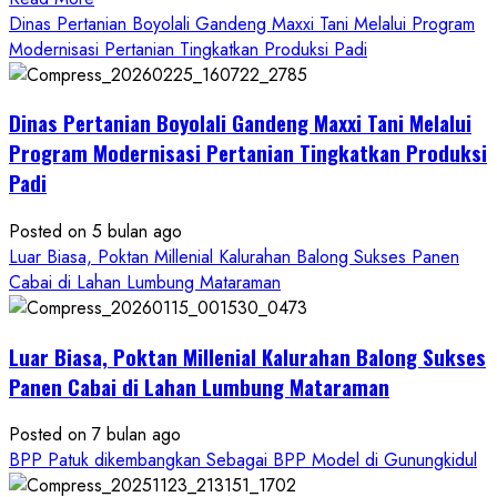
more
Dinas Pertanian Boyolali Gandeng Maxxi Tani Melalui Program
about
Modernisasi Pertanian Tingkatkan Produksi Padi
Dinas
Pertanian
Dinas Pertanian Boyolali Gandeng Maxxi Tani Melalui
Boyolali
Gelar
Program Modernisasi Pertanian Tingkatkan Produksi
Pelatihan
Padi
Budidaya
Singkong
Posted on 5 bulan ago
Wujudkan
Luar Biasa, Poktan Millenial Kalurahan Balong Sukses Panen
Ketahanan
Cabai di Lahan Lumbung Mataraman
Pangan
Kesejahteraan
Petani
Luar Biasa, Poktan Millenial Kalurahan Balong Sukses
Panen Cabai di Lahan Lumbung Mataraman
Posted on 7 bulan ago
BPP Patuk dikembangkan Sebagai BPP Model di Gunungkidul