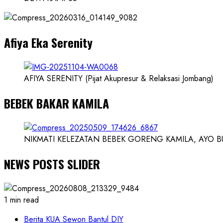
dan
Dokter
dan
Afiya Eka Serenity
Ilmuwan
AFIYA SERENITY (Pijat Akupresur & Relaksasi Jombang)
BEBEK BAKAR KAMILA
NIKMATI KELEZATAN BEBEK GORENG KAMILA, AYO BUK
NEWS POSTS SLIDER
1 min read
Berita KUA Sewon Bantul DIY