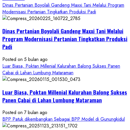
more
Dinas Pertanian Boyolali Gandeng Maxxi Tani Melalui Program
about
Modernisasi Pertanian Tingkatkan Produksi Padi
Dinas
Pertanian
Dinas Pertanian Boyolali Gandeng Maxxi Tani Melalui
Boyolali
Gelar
Program Modernisasi Pertanian Tingkatkan Produksi
Pelatihan
Padi
Budidaya
Singkong
Posted on 5 bulan ago
Wujudkan
Luar Biasa, Poktan Millenial Kalurahan Balong Sukses Panen
Ketahanan
Cabai di Lahan Lumbung Mataraman
Pangan
Kesejahteraan
Petani
Luar Biasa, Poktan Millenial Kalurahan Balong Sukses
Panen Cabai di Lahan Lumbung Mataraman
Posted on 7 bulan ago
BPP Patuk dikembangkan Sebagai BPP Model di Gunungkidul