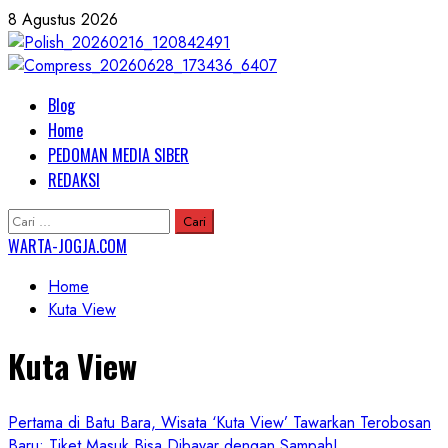
Skip
8 Agustus 2026
to
content
Primary
Blog
Menu
Home
PEDOMAN MEDIA SIBER
REDAKSI
Cari
untuk:
WARTA-JOGJA.COM
Home
Kuta View
Kuta View
Pertama di Batu Bara, Wisata ‘Kuta View’ Tawarkan Terobosan
Baru: Tiket Masuk Bisa Dibayar dengan Sampah!