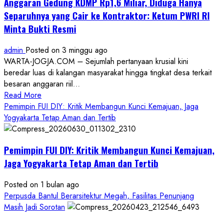
Anggaran Gedung KDMP Rp1,6 Miliar, Diduga Hanya
Separuhnya yang Cair ke Kontraktor: Ketum PWRI RI
Minta Bukti Resmi
admin
Posted on 3 minggu ago
WARTA-JOGJA.COM – Sejumlah pertanyaan krusial kini
beredar luas di kalangan masyarakat hingga tingkat desa terkait
besaran anggaran riil...
Read
Read More
more
Pemimpin FUI DIY: Kritik Membangun Kunci Kemajuan, Jaga
about
Yogyakarta Tetap Aman dan Tertib
Anggaran
Gedung
Pemimpin FUI DIY: Kritik Membangun Kunci Kemajuan,
KDMP
Rp1,6
Jaga Yogyakarta Tetap Aman dan Tertib
Miliar,
Diduga
Posted on 1 bulan ago
Hanya
Perpusda Bantul Berarsitektur Megah, Fasilitas Penunjang
Separuhnya
Masih Jadi Sorotan
yang