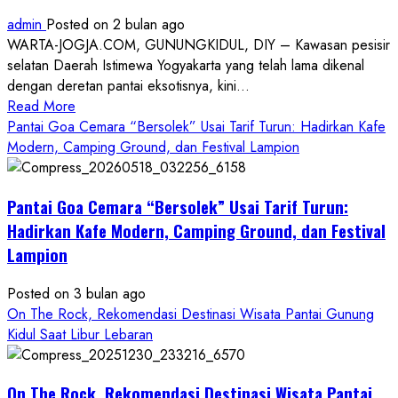
admin
Posted on 2 bulan ago
WARTA-JOGJA.COM, GUNUNGKIDUL, DIY – Kawasan pesisir
selatan Daerah Istimewa Yogyakarta yang telah lama dikenal
dengan deretan pantai eksotisnya, kini...
Read
Read More
more
Pantai Goa Cemara “Bersolek” Usai Tarif Turun: Hadirkan Kafe
about
Modern, Camping Ground, dan Festival Lampion
ON
THE
Pantai Goa Cemara “Bersolek” Usai Tarif Turun:
ROCK
Gunungkidul
Hadirkan Kafe Modern, Camping Ground, dan Festival
Hadirkan
Lampion
Konsep
Baru,
Posted on 3 bulan ago
Padukan
On The Rock, Rekomendasi Destinasi Wisata Pantai Gunung
Keindahan
Kidul Saat Libur Lebaran
Alam
dan
Wisata
On The Rock, Rekomendasi Destinasi Wisata Pantai