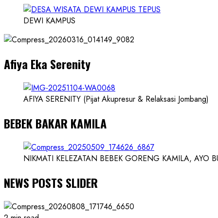
Konsep
Karnus
DEWI KAMPUS
dan
Dokter
dan
Afiya Eka Serenity
Ilmuwan
AFIYA SERENITY (Pijat Akupresur & Relaksasi Jombang)
BEBEK BAKAR KAMILA
NIKMATI KELEZATAN BEBEK GORENG KAMILA, AYO BUK
NEWS POSTS SLIDER
2 min read