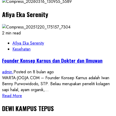
di
Batu
Afiya Eka Serenity
Bara,
Wisata
‘Kuta
View’
2 min read
Tawarkan
Terobosan
Afiya Eka Serenity
Baru:
Kesehatan
Tiket
Founder Konsep Karnus dan Dokter dan Ilmuwan
Masuk
Bisa
admin
Posted on 8 bulan ago
Dibayar
WARTA-JOGJA.COM – Founder Konsep Karnus adalah Iwan
dengan
Benny Purwowidodo, STP. Beliau merupakan peneliti kolagen
Sampah!
sapi halal, ayam organik,...
Read
Read More
more
DEWI KAMPUS TEPUS
about
Founder