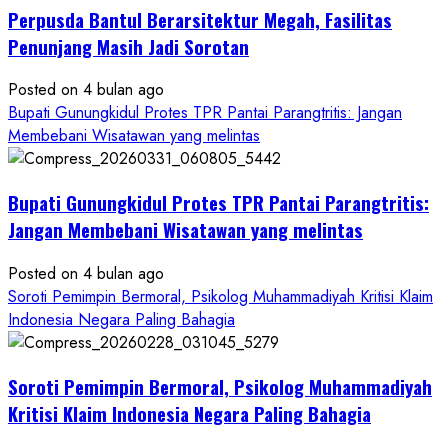
Perpusda Bantul Berarsitektur Megah, Fasilitas
Cair
ke
Penunjang Masih Jadi Sorotan
Kontraktor:
Posted on 4 bulan ago
Ketum
Bupati Gunungkidul Protes TPR Pantai Parangtritis: Jangan
PWRI
Membebani Wisatawan yang melintas
RI
Minta
Bukti
Bupati Gunungkidul Protes TPR Pantai Parangtritis:
Resmi
Jangan Membebani Wisatawan yang melintas
Posted on 4 bulan ago
Soroti Pemimpin Bermoral, Psikolog Muhammadiyah Kritisi Klaim
Indonesia Negara Paling Bahagia
Soroti Pemimpin Bermoral, Psikolog Muhammadiyah
Kritisi Klaim Indonesia Negara Paling Bahagia