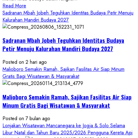
Read
Read More
more
Sadranan Mbah Jobeh Teguhkan Identitas Budaya Petir Menuju
about
Kalurahan Mandiri Budaya 2027
Bersama
Bupati
Sadranan Mbah Jobeh Teguhkan Identitas Budaya
Gunungkidul
Antusiasme
Petir Menuju Kalurahan Mandiri Budaya 2027
Warga
Warnai
Posted on 2 hari ago
Kirab
Malioboro Semakin Ramah, Sajikan Fasilitas Air Siap Minum
Budaya
Gratis Bagi Wisatawan & Masyarakat
Sadranan
Mbah
Malioboro Semakin Ramah, Sajikan Fasilitas Air Siap
Jobeh
yang
Minum Gratis Bagi Wisatawan & Masyarakat
Kini
Posted on 7 bulan ago
Resmi
Lonjakan Wisatawan Mancanegara ke Jogja & Solo Selama
Sandang
Libur Natal dan Tahun Baru 2025/2026 Pengguna Kereta Api
Status