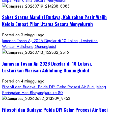
about
Empat Pilar Utama Secara Menyeluruh
Dihadiri
Tokoh
Sabet Status Mandiri Budaya, Kalurahan Petir Wajib
Nasional,
Ruwatan
Kelola Empat Pilar Utama Secara Menyeluruh
Ageng
Petilasan
Posted on 3 minggu ago
Sendangwangi
Jamasan Tosan Aji 2026 Digelar di 10 Lokasi, Lestarikan
Mohon
Warisan Adiluhung Gunungkidul
Restu
Memayu
Jamasan Tosan Aji 2026 Digelar di 10 Lokasi,
Hayuning
Bawono
Lestarikan Warisan Adiluhung Gunungkidul
Posted on 4 minggu ago
Filosofi dan Budaya: Polda DIY Gelar Prosesi Air Suci Jelang
Peringatan Hari Bhayangkara ke-80
Filosofi dan Budaya: Polda DIY Gelar Prosesi Air Suci