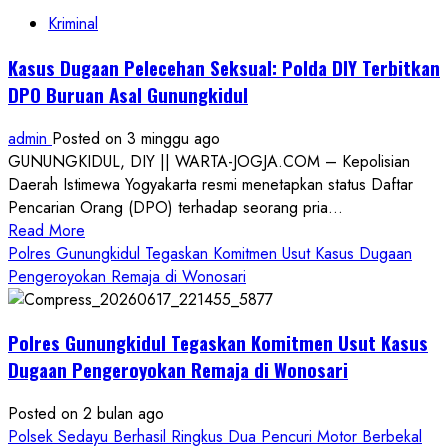
Kriminal
Kasus Dugaan Pelecehan Seksual: Polda DIY Terbitkan
DPO Buruan Asal Gunungkidul
admin
Posted on 3 minggu ago
GUNUNGKIDUL, DIY || WARTA-JOGJA.COM – Kepolisian
Daerah Istimewa Yogyakarta resmi menetapkan status Daftar
Pencarian Orang (DPO) terhadap seorang pria...
Read
Read More
more
Polres Gunungkidul Tegaskan Komitmen Usut Kasus Dugaan
about
Pengeroyokan Remaja di Wonosari
Kasus
Dugaan
Polres Gunungkidul Tegaskan Komitmen Usut Kasus
Pelecehan
Seksual:
Dugaan Pengeroyokan Remaja di Wonosari
Polda
DIY
Posted on 2 bulan ago
Terbitkan
Polsek Sedayu Berhasil Ringkus Dua Pencuri Motor Berbekal