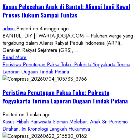
Kasus Pelecehan Anak di Bantul: Aliansi Janji Kawal
Proses Hukum Sampai Tuntas
admin
Posted on 4 minggu ago
BANTUL, DIY || WARTA-JOGJA.COM – Puluhan warga yang
tergabung dalam Aliansi Rakyat Peduli Indonesia (ARPI),
Gerakan Rakyat Sejahtera (GRS),...
Read
Read More
more
Peristiwa Penutupan Paksa Toko: Polresta Yogyakarta Terima
about
Laporan Dugaan Tindak Pidana
Kasus
Pelecehan
Peristiwa Penutupan Paksa Toko: Polresta
Anak
di
Yogyakarta Terima Laporan Dugaan Tindak Pidana
Bantul:
Aliansi
Posted on 1 bulan ago
Janji
Kasus Hibah Pariwisata Sleman Melebar: Anak Sri Purnomo
Kawal
Ditahan, Ini Kronologi Langkah Hukumnya
Proses