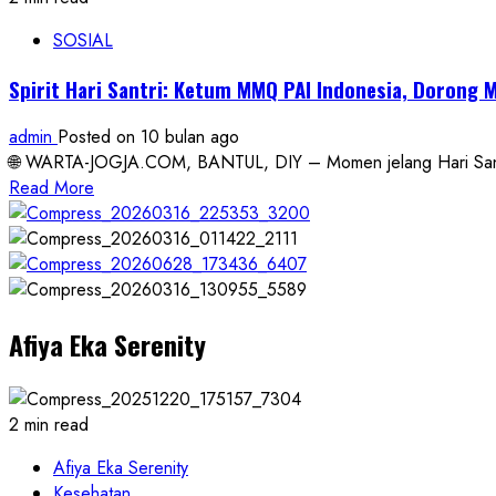
SOSIAL
Spirit Hari Santri: Ketum MMQ PAI Indonesia, Dorong
admin
Posted on 10 bulan ago
🌐 WARTA-JOGJA.COM, BANTUL, DIY – Momen jelang Hari Santr
Read
Read More
more
about
Spirit
Hari
Santri:
Afiya Eka Serenity
Ketum
MMQ
PAI
Indonesia,
2 min read
Dorong
MADAD
Afiya Eka Serenity
KORDA
Kesehatan