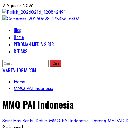
Skip
9 Agustus 2026
to
content
Primary
Blog
Menu
Home
PEDOMAN MEDIA SIBER
REDAKSI
Cari
untuk:
WARTA-JOGJA.COM
Home
MMQ PAI Indonesia
MMQ PAI Indonesia
Spirit Hari Santri: Ketum MMQ PAI Indonesia, Dorong MADAD
2 min read