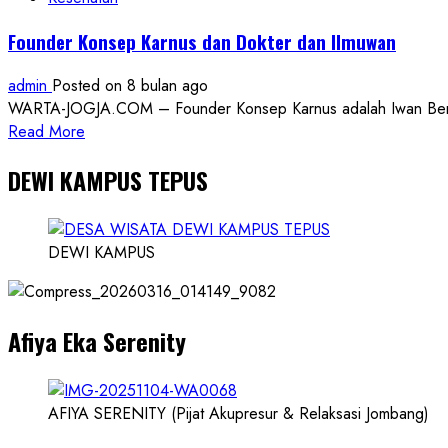
IIQ
Founder Konsep Karnus dan Dokter dan Ilmuwan
An-
Nur
admin
Posted on 8 bulan ago
Yogyakarta
WARTA-JOGJA.COM – Founder Konsep Karnus adalah Iwan Benny P
Berdaya
Read
Read More
dan
more
Berdampak
DEWI KAMPUS TEPUS
about
Founder
Konsep
Karnus
DEWI KAMPUS
dan
Dokter
dan
Afiya Eka Serenity
Ilmuwan
AFIYA SERENITY (Pijat Akupresur & Relaksasi Jombang)