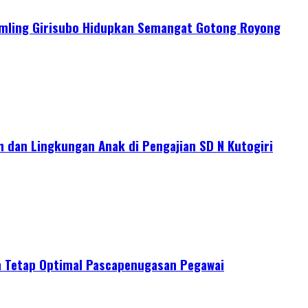
mling Girisubo Hidupkan Semangat Gotong Royong
 dan Lingkungan Anak di Pengajian SD N Kutogiri
n Tetap Optimal Pascapenugasan Pegawai