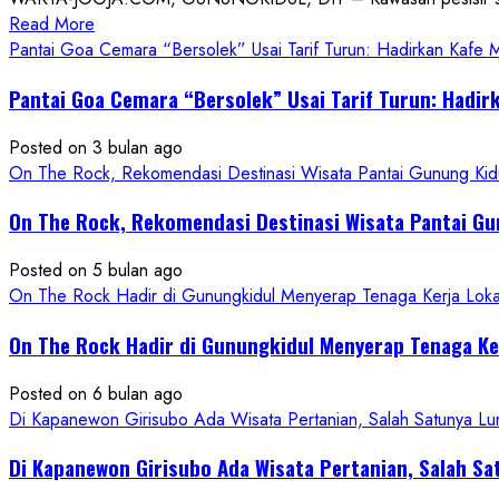
Read
Read More
more
Pantai Goa Cemara “Bersolek” Usai Tarif Turun: Hadirkan Kafe
about
Pantai Goa Cemara “Bersolek” Usai Tarif Turun: Hadir
ON
THE
Posted on 3 bulan ago
ROCK
On The Rock, Rekomendasi Destinasi Wisata Pantai Gunung Kidu
Gunungkidul
Hadirkan
On The Rock, Rekomendasi Destinasi Wisata Pantai Gu
Konsep
Baru,
Posted on 5 bulan ago
Padukan
On The Rock Hadir di Gunungkidul Menyerap Tenaga Kerja Lok
Keindahan
Alam
On The Rock Hadir di Gunungkidul Menyerap Tenaga K
dan
Wisata
Posted on 6 bulan ago
Kekinian
Di Kapanewon Girisubo Ada Wisata Pertanian, Salah Satunya 
Di Kapanewon Girisubo Ada Wisata Pertanian, Salah 