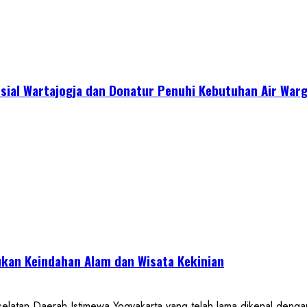
sial Wartajogja dan Donatur Penuhi Kebutuhan Air War
kan Keindahan Alam dan Wisata Kekinian
 Daerah Istimewa Yogyakarta yang telah lama dikenal dengan de