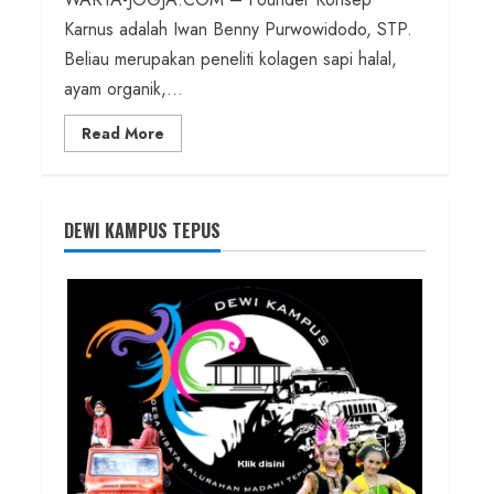
Karnus adalah Iwan Benny Purwowidodo, STP.
Beliau merupakan peneliti kolagen sapi halal,
ayam organik,...
Read
Read More
more
about
Founder
Konsep
Karnus
dan
DEWI KAMPUS TEPUS
Dokter
dan
Ilmuwan