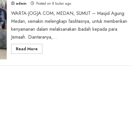
admin
Posted on 8 bulan ago
WARTA-JOGJA.COM, MEDAN, SUMUT – Masjid Agung
Medan, semakin melengkapi fasilitasnya, untuk memberikan
kenyamanan dalam melaksanakan ibadah kepada para
Jemaah. Diantaranya,...
Read
Read More
more
about
Masjid
Agung
Pasang
Ambal
Khusus
Dari
Turki