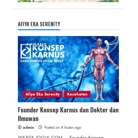
AFIYA EKA SERENITY
2 MIN READ
Afiya Eka Serenity
Kesehatan
Founder Konsep Karnus dan Dokter dan
Ilmuwan
admin
Posted on 8 bulan ago
WARTA-JOGJA.COM – Founder Konsep