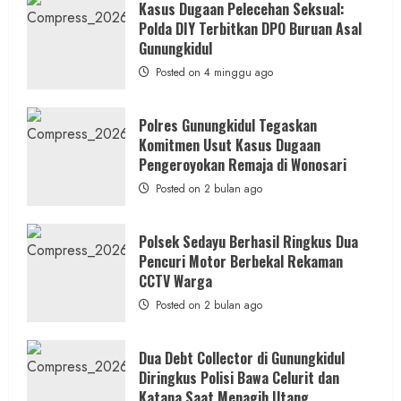
Pembobolan
Kasus Dugaan Pelecehan Seksual:
SD
Polda DIY Terbitkan DPO Buruan Asal
Negeri
Bedog,
Gunungkidul
Kewaspadaan
Warga
Posted on 4 minggu ago
Langsung
Tangkap
Dua
Pelaku
Polres Gunungkidul Tegaskan
Pencurian
Komitmen Usut Kasus Dugaan
Pengeroyokan Remaja di Wonosari
Posted on 2 bulan ago
Polsek Sedayu Berhasil Ringkus Dua
Pencuri Motor Berbekal Rekaman
CCTV Warga
Posted on 2 bulan ago
Dua Debt Collector di Gunungkidul
Diringkus Polisi Bawa Celurit dan
Katana Saat Menagih Utang