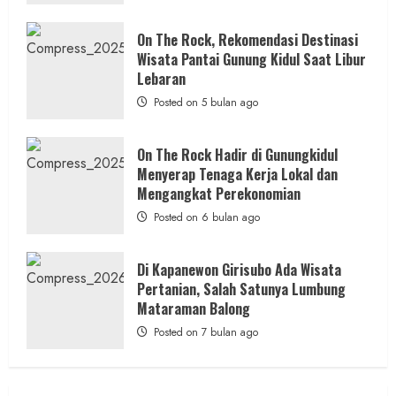
Keindahan
Alam
admin
Posted on 18 jam ago
dan
On The Rock, Rekomendasi Destinasi
Wisata
Wisata Pantai Gunung Kidul Saat Libur
Kekinian
1 MIN READ
Lebaran
Posted on 5 bulan ago
On The Rock Hadir di Gunungkidul
Berita KUA Sewon Bantul DIY
Menyerap Tenaga Kerja Lokal dan
KUA Sewon Lakukan Penataan Organisasi,
Mengangkat Perekonomian
Jaga Layanan Tetap Optimal
Posted on 6 bulan ago
Pascapenugasan Pegawai
admin
Posted on 23 jam ago
Di Kapanewon Girisubo Ada Wisata
Pertanian, Salah Satunya Lumbung
Mataraman Balong
Posted on 7 bulan ago