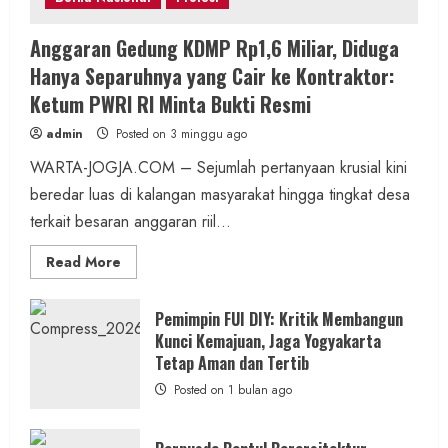
Anggaran Gedung KDMP Rp1,6 Miliar, Diduga
Hanya Separuhnya yang Cair ke Kontraktor:
Ketum PWRI RI Minta Bukti Resmi
admin
Posted on 3 minggu ago
WARTA-JOGJA.COM – Sejumlah pertanyaan krusial kini
beredar luas di kalangan masyarakat hingga tingkat desa
terkait besaran anggaran riil...
Read
Read More
more
about
Anggaran
Gedung
Pemimpin FUI DIY: Kritik Membangun
KDMP
Kunci Kemajuan, Jaga Yogyakarta
Rp1,6
Miliar,
Tetap Aman dan Tertib
Diduga
Hanya
Posted on 1 bulan ago
Separuhnya
yang
Cair
ke