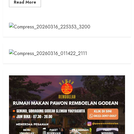
Read
Read More
more
about
Genjot
Infrastruktur,
Wabup
Ambar
Tinjau
Langsung
Perbaikan
Jalan
di
Kulon
Progo