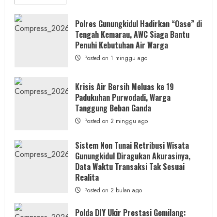
more
about
Dugaan
Penipuan
Polres Gunungkidul Hadirkan “Oase” di
Masuk
Tengah Kemarau, AWC Siaga Bantu
Kerja
RSUD
Penuhi Kebutuhan Air Warga
Wonosari
Seret
Posted on 1 minggu ago
Oknum
Wartawan
Krisis Air Bersih Meluas ke 19
Padukuhan Purwodadi, Warga
Tanggung Beban Ganda
Posted on 2 minggu ago
Sistem Non Tunai Retribusi Wisata
Gunungkidul Diragukan Akurasinya,
Data Waktu Transaksi Tak Sesuai
Realita
Posted on 2 bulan ago
Polda DIY Ukir Prestasi Gemilang: