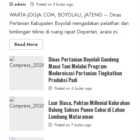
admin
Posted on 5 bulan ago
WARTA-JOGJA.COM, BOYOLALI, JATENG – Dinas
Pertanian Kabupaten Boyolali mengadakan pelatihan dan
bimbingan teknis di ruang rapat Dispertan, acara ini...
Read
Read More
more
about
Dinas
Dinas Pertanian Boyolali Gandeng
Pertanian
Maxxi Tani Melalui Program
Boyolali
Gelar
Modernisasi Pertanian Tingkatkan
Pelatihan
Budidaya
Produksi Padi
Singkong
Wujudkan
Posted on 6 bulan ago
Ketahanan
Pangan
Kesejahteraan
Luar Biasa, Poktan Millenial Kalurahan
Petani
Balong Sukses Panen Cabai di Lahan
Lumbung Mataraman
Posted on 7 bulan ago