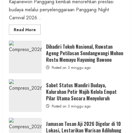
Kapanewon Panggang kembali menorehkan prestasi
budaya melalui penyelenggaraan Panggang Night
Carnival 2026...
Read
Read More
more
about
Panggang
Night
Dihadiri Tokoh Nasional, Ruwatan
Carnival
Ageng Petilasan Sendangwangi Mohon
2026:
Simfoni
Restu Memayu Hayuning Bawono
Alam
dan
Posted on 3 minggu ago
Budaya
dalam
Semangat
Kebersamaan
Sabet Status Mandiri Budaya,
Masyarakat
Kalurahan Petir Wajib Kelola Empat
Pilar Utama Secara Menyeluruh
Posted on 3 minggu ago
Jamasan Tosan Aji 2026 Digelar di 10
Lokasi, Lestarikan Warisan Adiluhung