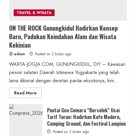
TRAVEL & WISATA
Berita Daerah
ON THE ROCK Gunungkidul Hadirkan Konsep
Telusuri 8 Padukuhan, Lomba
Baru, Padukan Keindahan Alam dan Wisata
Pengagungan dan Poskamling Girisubo
Kekinian
Hidupkan Semangat Gotong Royong
admin
Posted on 2 bulan ago
admin
Posted on 9 jam ago
WARTA-JOGJA.COM, GUNUNGKIDUL, DIY – Kawasan
pesisir selatan Daerah Istimewa Yogyakarta yang telah
2 MIN READ
lama dikenal dengan deretan pantai eksotisnya, kini...
Read
Read More
more
about
ON
Berita KUA Semugih, DIY
THE
Pantai Goa Cemara “Bersolek” Usai
ROCK
Penyuluh KUA Pengasih Tegaskan
Tarif Turun: Hadirkan Kafe Modern,
Gunungkidul
Hadirkan
Camping Ground, dan Festival Lampion
Pentingnya Pola Asuh dan Lingkungan
Konsep
Baru,
Posted on 3 bulan ago
Anak di Pengajian SD N Kutogiri
Padukan