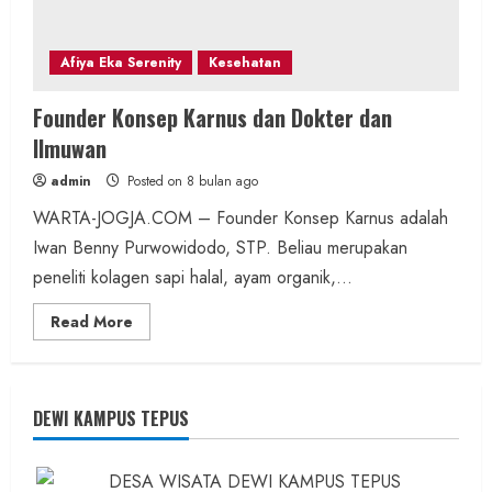
Afiya Eka Serenity
Kesehatan
Founder Konsep Karnus dan Dokter dan
Ilmuwan
admin
Posted on 8 bulan ago
WARTA-JOGJA.COM – Founder Konsep Karnus adalah
Iwan Benny Purwowidodo, STP. Beliau merupakan
peneliti kolagen sapi halal, ayam organik,...
Read
Read More
more
about
Founder
Konsep
Karnus
dan
DEWI KAMPUS TEPUS
Dokter
dan
Ilmuwan