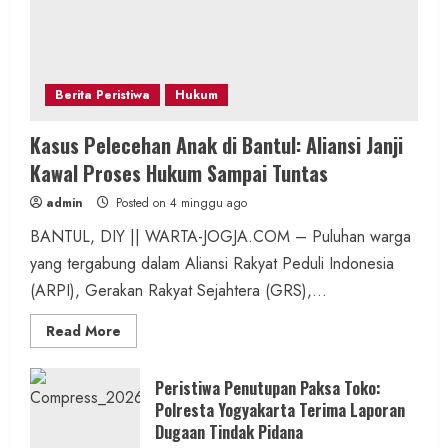
Berita Peristiwa
Hukum
Kasus Pelecehan Anak di Bantul: Aliansi Janji
Kawal Proses Hukum Sampai Tuntas
admin
Posted on 4 minggu ago
BANTUL, DIY || WARTA-JOGJA.COM – Puluhan warga
yang tergabung dalam Aliansi Rakyat Peduli Indonesia
(ARPI), Gerakan Rakyat Sejahtera (GRS),...
Read
Read More
more
about
Kasus
Pelecehan
Peristiwa Penutupan Paksa Toko:
Anak
Polresta Yogyakarta Terima Laporan
di
Bantul:
Dugaan Tindak Pidana
Aliansi