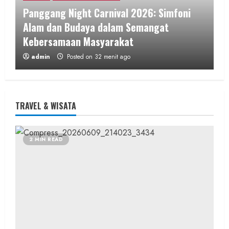
Panggang Night Carnival 2026: Simfoni
Alam dan Budaya dalam Semangat
Kebersamaan Masyarakat
admin
Posted on 32 menit ago
2 MIN READ
TRAVEL & WISATA
Berita Peristiwa
Kriminal
2 MIN READ
Gagalkan Pembobolan SD Negeri Bedog,
Kewaspadaan Warga Langsung Tangkap
Dua Pelaku Pencurian
admin
Posted on 5 jam ago
2 MIN READ