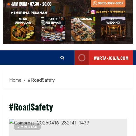
WARTA-JOGJA.COM
Home
#RoadSafety
#RoadSafety
2 MIN READ