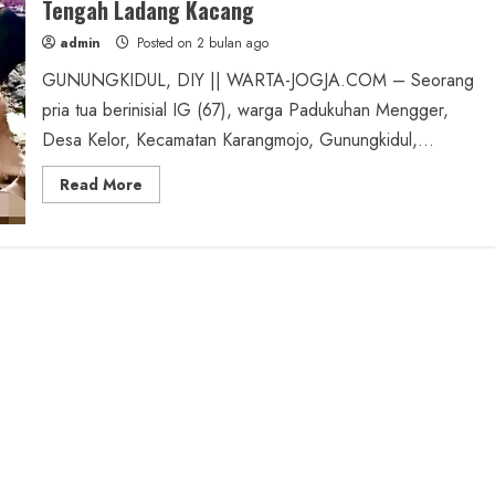
Tengah Ladang Kacang
admin
Posted on 2 bulan ago
GUNUNGKIDUL, DIY || WARTA-JOGJA.COM – Seorang
pria tua berinisial IG (67), warga Padukuhan Mengger,
Desa Kelor, Kecamatan Karangmojo, Gunungkidul,...
Read
Read More
more
about
Misteri
Pria
Berinisial
IG
Meninggal
Bersujud
di
Tengah
Ladang
Kacang