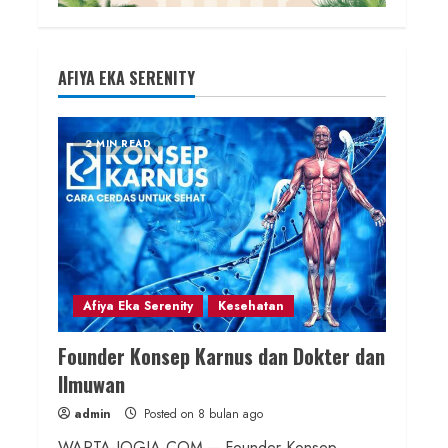
AFIYA EKA SERENITY
2 MIN READ
Afiya Eka Serenity
Kesehatan
Founder Konsep Karnus dan Dokter dan
Ilmuwan
admin
Posted on 8 bulan ago
WARTA-JOGJA.COM – Founder Konsep