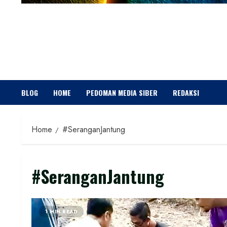
BLOG
HOME
PEDOMAN MEDIA SIBER
REDAKSI
Home
#SeranganJantung
#SeranganJantung
1 MIN READ