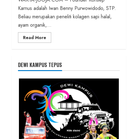
Karnus adalah Iwan Benny Purwowidodo, STP.
Beliau merupakan peneliti kolagen sapi halal,
ayam organik,...
Read
Read More
more
about
Founder
Konsep
Karnus
dan
DEWI KAMPUS TEPUS
Dokter
dan
Ilmuwan